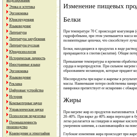
моделирование
Изменение пищевых прод
Этика и эстетика
Эргономика
Белки
Юриспруденция
Языковедение
При температуре 70 С происходит коагуляция (с
Литература
гидрофобными, при этом уменьшается масса мяс
Литература зарубежная
полипептидные цепочки, что способствует луч
Литература русская
Белки, находящиеся в продуктах в виде раство
Юридпсихология
превращаются в глютин (желатин). Общие потер
Историческая личность
Превышение температуры и времени обработки
Иностранные языки
сердца и морепродуктов. При сильном нагреве 
образованием меланоидов, которые придают кор
Эргономика
Языковедение
Мясопродукты при варке и жаренье в результа
массы. Наименьшие потери свойственны паниров
Реклама
панировки препятствует ее испарению с обжари
Цифровые устройства
История
Жиры
Компьютерные науки
Управленческие науки
При нагреве жир из продуктов вытапливается. 
Психология педагогика
20–40%. При варке до 40% жира переходит в бу
легко разлагается на глицерин и жирные кислот
Промышленность
умеренном кипении, а скапливающийся на пове
производство
Краеведение и этнография
Глубокие изменения жира происходят при жарен