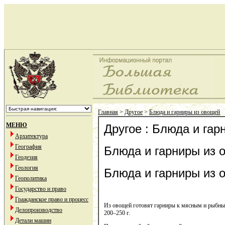
Главная
>
Другое
>
Блюда и гарниры из овощей
МЕНЮ
Другое : Блюда и га
Архитектура
География
Блюда и гарниры из 
Геодезия
Геология
Блюда и гарниры из 
Геополитика
Государство и право
Гражданское право и процесс
Из овощей готовят гарниры к мясным и рыбным 
Делопроизводство
200–250 г.
Детали машин