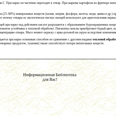
а С. При варке он частично переходит в отвар. При жаренье картофеля во фритюре вит
 (25–60%) минеральных веществ (калия, натрия, фосфора, железа, меди, цинка и др.) п
 Вот почему отвары из экологически чистых овощей используют для приготовления первы
й при варке под действием кислот разрушается с образованием буроокрашенных веще
томатов устойчивы к тепловой обработке. Пигменты свеклы приобретают бурый цвет, по
центрацию отвара. Мясо меняет окраску с ярко-розовой на серую вследствие изменения
ается при варке основным способом по сравнению с другими видами
тепловой обраб
отварных продуктов, тушение) также способствует потери питательных веществ.
Информационная Библиотека
для Вас!