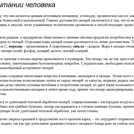
итании человека
у, что они являются ценным источником витаминов, углеводов, органических кислот, м
я безвкусной и малополезной. Главное достоинство овощей заключается в том, что из 
рниры и закуски, легко усваиваемые человеческим организмом и способствующие, кром
вом рационе, и предприятия общественного питания обязаны предлагать потребителям
иров из овощей. Отдельные виды овощей сильно различаются по своим достоинствам. Т
ом С,
морковь
– провитамином А (каротином),
свёкла
– сахаром. Жира в овощах очень 
овощах калий, фосфор, кальций, железо, магний и натрий.
 значение и весьма широко применяются в кулинарии. Эти овощи, так же как хрен и не
твами, уничтожающими болезнетворных микробов. Следовательно, необходимо исполь
разнообразный ассортимент овощей.
ально сохранить питательные вещества и витамины, имеющиеся в овощах. Лучше всего 
есьма полезны всевозможные салаты из сырых овощей: из капусты, моркови, редиса, по
ко резко снизить сезонные колебания в потреблении овощей, но дают также возможност
ококачественными овощами в любое время года, причем эти овощи законсервированы т
ства.
тся от длительной тепловой обработки овощей, соприкосновения с кислородом воздуха и
ыбных или грибных бульонах, овощи закладываются в готовые кипящие бульоны, приче
ебующие более длительной тепловой обработки, уже почти готовы.
лотно закрыта крышкой в продолжение всего времени варки, – это затрудняет соприкос
о подачи, так как при длительном хранении готового овощного блюда даже на слабом огн