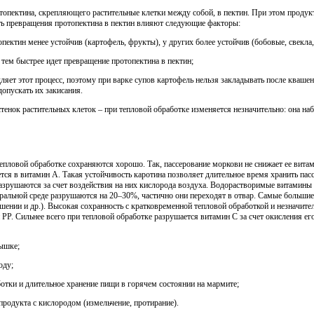
отопектина, скрепляющего растительные клетки между собой, в пектин. При этом прод
ть превращения протопектина в пектин влияют следующие факторы:
 менее устойчив (картофель, фрукты), у других более устойчив (бобовые, свекла,
ыстрее идет превращение протопектина в пектин;
тот процесс, поэтому при варке супов картофель нельзя закладывать после квашено
допускать их закисания.
енок растительных клеток – при тепловой обработке изменяется незначительно: она набу
пловой обработке сохраняются хорошо. Так, пассерование моркови не снижает ее витам
тся в витамин А. Такая устойчивость каротина позволяет длительное время хранить пас
азрушаются за счет воздействия на них кислорода воздуха. Водорастворимые витамины
йтральной среде разрушаются на 20–30%, частично они переходят в отвар. Самые больши
шении и др.). Высокая сохранность с кратковременной тепловой обработкой и незначи
 РР. Сильнее всего при тепловой обработке разрушается витамин С за счет окисления ег
шке;
ду;
 длительное хранение пищи в горячем состоянии на мармите;
кта с кислородом (измельчение, протирание).