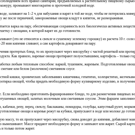
соблюдением всех правил санитарии, предъявляемых к растительному пищевому сырью
в, кожуру, промывают многократно в проточной холодной воде.
е, заливают на 1–2 ч для набухания и варят в той же воде, чтобы не потерялись мине
зу же после первичной, замороженные овощи кладут в кипяток, не размораживая.
ается варка на пару, обеспечивающая сохранность всех биологически активных веществ
шетку с овощами, в которой варят их до готовности.
саливают (это не относится к свекле и сушеному зеленому горошку) из расчета 10 г. сол
–20 мин кипения сливают, а сам картофель доваривают на пару.
ения протертых блюд, то их пропускают через мясорубку с частой решеткой или протир
одукта. Как правило, вареные овощи протирают полуостывшими, картофель – только го
работки любым тепловым способом: варкой, тушением, жареньем. Подготовленные овощ
 сметане или белом (молочном) сметанном соусе.
стной кишки, хронических заболеваниях кишечника, гепатитах, холециститах, желчекам
протирка овощей, чтобы придать необходимую форму кулинарному изделию, в полученно
ле. Если необходимо приготовить фаршированное блюдо, то для размягчения пищевых в
отушенных овощей, залитых молочным или сметанным соусом. Этим фаршем заполняют
кабачки, репу, перец, свеклу, баклажаны, помидоры, голубцы, капустный рулет, морко
 подготовленные овощи и коренья режут на кубики, припускают в воде или молоке до готов
ую массу, то их пропускают через мясорубку, снова доводят до кипения, добавляют ман
шо вымешивают. Массе придают необходимую форму и запекают или жарят. Сырой карто
 и только потом жарят.