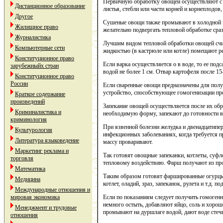
Первичную обработку овощей осуществляют с 
Дистанционное образование
листья, стебли или части корней и корнеплодо
Другое
Сушеные овощи также промывают в холодной вод
Жилищное право
желательно подвергать тепловой обработке сра
Журналистика
Лучшим видом тепловой обработки овощей счит
Компьютерные сети
жидкостью (в кастрюле или котле) помещают ре
Конституционное право
Если варка осуществляется o в воде, то ее под
зарубежныйх стран
водой не более 1 см. Отвар картофеля после 15
Конституционное право
России
Если сваренные овощи предназначены для получ
устройство, способствующее гомогенизации пр
Краткое содержание
произведений
Запекание овощей осуществляется после их об
Криминалистика и
необходимую форму, запекают до готовности в
криминология
При язвенной болезни желудка и двенадцатипер
Культурология
инфекционных заболеваниях, когда требуется 
Литература языковедение
массу проваривают.
Маркетинг реклама и
Так готовят овощные запеканки, котлеты, суф
торговля
тепловому воздействию. Фарш получают из пр
Математика
Таким образом готовят фаршированные огурцы, 
Медицина
котлет, оладий, зраз, запеканок, рулета и т.д.
Международные отношения и
мировая экономика
Если по показаниям следует получить гомогенн
немного остыть, добавляют яйцо, соль и хоро
Менеджмент и трудовые
промывают на дуршлаге водой, дают воде стечь
отношения