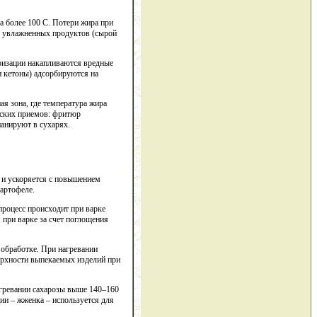
а более 100 С. Потери жира при
ье увлажненных продуктов (сырой
ризации накапливаются вредные
и кетоны) адсорбируются на
я зона, где температура жира
еских приемов: фритюр
анируют в сухарях.
 и ускоряется с повышением
картофеле.
процесс происходит при варке
 при варке за счет поглощения
 обработке. При нагревании
ерхности выпекаемых изделий при
агревании сахарозы выше 140–160
ии – жженка – используется для