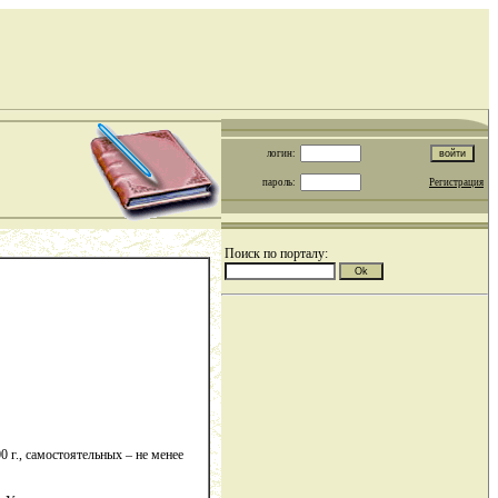
логин:
пароль:
Регистрация
Поиск по порталу:
 г., самостоятельных – не менее