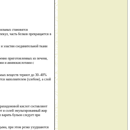
фильных становятся
екул, часть белков превращается в
 и эластин соединительной ткани
енно приготовленных из печени,
ами и аминокислотами с
римых веществ теряют до 30–40%
тся наполнителем (хлебом), а слой
 арахидоновой кислот составляют
от и солей эмульгированный жир
 варить бульон следует при
дыма, при этом резко ухудшаются