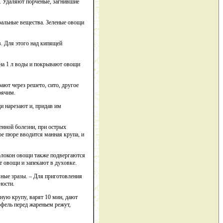
. Удаляют порченые, загнившие
ральные вещества. Зеленые овощи
. Для этого над кипящей
и на 1 л воды и покрывают овощи
ают через решето, сито, другое
рячим.
и нарезают и, придав им
енной болезни, при острых
е пюре вводится манная крупа, и
олокон овощи также подвергаются
 овощи и запекают в духовке.
вные зразы. – Для приготовления
ности.
ную крупу, варят 10 мин, дают
фель перед жареньем режут,