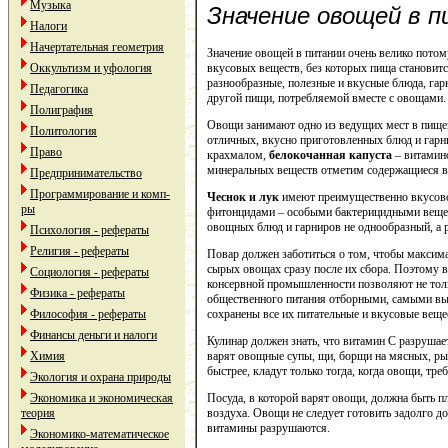
Музыка
Значение овощей в п
Налоги
Начертательная геометрия
Значение овощей в питании очень велико потом
Оккультизм и уфология
вкусовых веществ, без которых пища становитс
разнообразные, полезные и вкусные блюда, га
Педагогика
другой пищи, потребляемой вместе с овощами.
Полиграфия
Овощи занимают одно из ведущих мест в пище
Политология
отличных, вкусно приготовленных блюд и гарн
Право
крахмалом,
белокочанная капуста
– витамин
минеральных веществ отметим содержащиеся в 
Предпринимательство
Программирование и комп-
Чеснок и лук
имеют преимущественно вкусовое
ры
фитонцидами – особыми бактерицидными вещес
овощных блюд и гарниров не однообразный, а 
Психология - рефераты
Религия - рефераты
Повар должен заботиться о том, чтобы максим
сырых овощах сразу после их сбора. Поэтому в
Социология - рефераты
консервной промышленности позволяют не толь
Физика - рефераты
общественного питания отборными, самыми выс
Философия - рефераты
сохранены все их питательные и вкусовые веще
Финансы деньги и налоги
Кулинар должен знать, что витамин С разрушае
Химия
варят овощные супы, щи, борщи на мясных, р
быстрее, кладут только тогда, когда овощи, тр
Экология и охрана природы
Экономика и экономическая
Посуда, в которой варят овощи, должна быть п
теория
воздуха. Овощи не следует готовить задолго д
витамины разрушаются.
Экономико-математическое