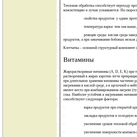
Тепловая обработка способствует переходу пр
консистенцию и лучше усваиваются. На скорос
· свойства продуктов: у одних протопектин
· температура варки: чем она выше, тем б
· реакция среды: кислая среда замедляет э
продуктов, а при замачивании бобовых нельзя 
Клетчатка – основной структурный компонент ст
Витамины
Жирорастворимые витамины (А, D, E, K) при те
растворенный в жирах каротин легче превращае
при длительном хранении витамины частично р
нагревании в кислой среде, а в щелочной и не
имеют место при комбинированном нагреве (ту
сока. Наиболее устойчив к нагреванию витамин
способствуют следующие факторы:
· варка продуктов при открытой кры
· закладка продуктов в холодную во
· увеличение сроков тепловой обработки и
· увеличение поверхности контакта проду