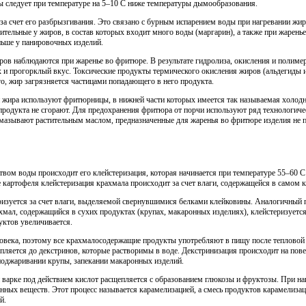
ы следует при температуре на 5–10 С ниже температуры дымообразования.
а счет его разбрызгивания. Это связано с бурным испарением воды при нагревании жир
ительные у жиров, в состав которых входит много воды (маргарин), а также при жарен
ньше у панировочных изделий.
ов наблюдаются при жаренье во фритюре. В результате гидролиза, окисления и полиме
 и прогорклый вкус. Токсические продукты термического окисления жиров (альдегиды 
о, жир загрязняется частицами попадающего в него продукта.
жира используют фритюрницы, в нижней части которых имеется так называемая холодна
 продукта не сгорают. Для предохранения фритюра от порчи используют ряд технологич
смазывают растительным маслом, предназначенные для жаренья во фритюре изделия не п
вом воды происходит его клейстеризация, которая начинается при температуре 55–60 С
 картофеля клейстеризация крахмала происходит за счет влаги, содержащейся в самом 
ризуется за счет влаги, выделяемой свернувшимися белками клейковины. Аналогичный 
мал, содержащийся в сухих продуктах (крупах, макаронных изделиях), клейстеризуется
уктов увеличивается.
ловека, поэтому все крахмалосодержащие продукты употребляют в пищу после тепловой
пляется до декстринов, которые растворимы в воде. Декстринизация происходит на пов
 поджаривании крупы, запекании макаронных изделий.
и варке под действием кислот расщепляется с образованием глюкозы и фруктозы. При н
нных веществ. Этот процесс называется карамелизацией, а смесь продуктов карамелизац
й.