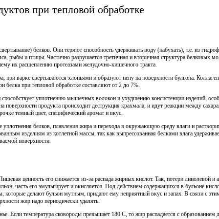
уктов при тепловой обработке
вертывание) белков. Они теряют способность удерживать воду (набухать), т.е. из гидро
а, рыбы и птицы. Частично разрушается третичная и вторичная структура белковых мол
шему их расщеплению протеазами желудочно-кишечного тракта.
ра, при варке свертываются хлопьями и образуют пену на поверхности бульона. Коллаген
и белка при тепловой обработке составляют от 2 до 7%.
 способствует уплотнению мышечных волокон и ухудшению консистенции изделий, особ
на поверхности продукта происходит деструкция крахмала, и идут реакции между сахар
очке темный цвет, специфический аромат и вкус.
те уплотнения белков, плавления жира и перехода в окружающую среду влаги и раство
анным изделиям из котлетной массы, так как выпрессованная белками влага удерживае
ваемой поверхности.
Пищевая ценность его снижается из-за распада жирных кислот. Так, потери линолевой и
льон, часть его эмульгирует и окисляется. Под действием содержащихся в бульоне кисл
ы, которые делают бульон мутным, придают ему неприятный вкус и запах. В связи с этим
рхности жир надо периодически удалять.
ье. Если температура сковороды превышает 180 С, то жир распадается с образованием 