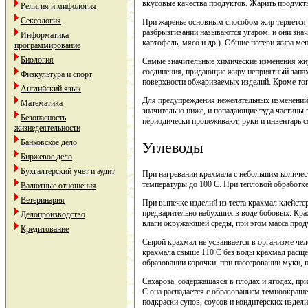
вкусовые качества продуктов. Жарить продукт
Религия и мифология
Сексология
При жаренье основным способом жир теряется з
разбрызгивании называются угаром, и они знач
Информатика
картофель, мясо и др.). Общие потери жира ме
программирование
Биология
Самые значительные химические изменения жир
соединения, придающие жиру неприятный запах
Физкультура и спорт
поверхности обжариваемых изделий. Кроме тог
Английский язык
Для предупреждения нежелательных изменений 
Математика
значительно ниже, и попадающие туда частицы
Безопасность
периодически процеживают, руки и инвентарь 
жизнедеятельности
Банковское дело
Углеводы
Биржевое дело
Бухгалтерский учет и аудит
При нагревании крахмала с небольшим количест
температуры до 100 С. При тепловой обработке
Валютные отношения
Ветеринария
При выпечке изделий из теста крахмал клейсте
предварительно набухших в воде бобовых. Крах
Делопроизводство
влаги окружающей среды, при этом масса прод
Кредитование
Сырой крахмал не усваивается в организме че
крахмала свыше 110 С без воды крахмал расще
образовании корочки, при пассеровании муки,
Сахароза, содержащаяся в плодах и ягодах, пр
С она распадается с образованием темноокраше
подкраски супов, соусов и кондитерских издели