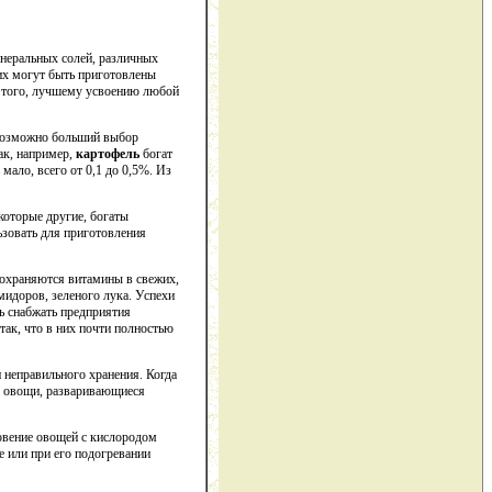
инеральных солей, различных
них могут быть приготовлены
е того, лучшему усвоению любой
 возможно больший выбор
ак, например,
картофель
богат
мало, всего от 0,1 до 0,5%. Из
которые другие, богаты
зовать для приготовления
сохраняются витамины в свежих,
мидоров, зеленого лука. Успехи
ь снабжать предприятия
ак, что в них почти полностью
 неправильного хранения. Когда
м овощи, разваривающиеся
новение овощей с кислородом
е или при его подогревании