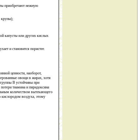
укты приобретают нежную
 крупы);
й капусты или других кислых
хает и становится пористее.
инной ценности, наоборот,
серованные овощи в жирах, хотя
 группы В устойчивы при
е потери тиамина и пиридоксина
тельным количеством вытекающего
о кислородом воздуха, этому