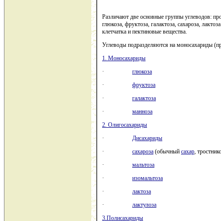
Различают две основные группы углеводов: пр
глюкоза, фруктоза, галактоза, сахароза, лактоз
клетчатка и пектиновые вещества.
Углеводы подразделяются на моносахариды (пр
1. Моносахариды
·
глюкоза
·
фруктоза
·
галактоза
·
манноза
2. Олигосахариды
·
Дисахариды
·
сахароза
(обычный
сахар
, тростни
·
мальтоза
·
изомальтоза
·
лактоза
·
лактулоза
3.Полисахариды