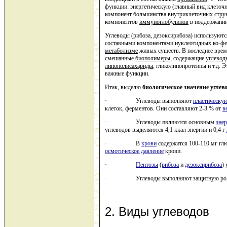
функции: энергетическую (главный вид клеточн
компонент большинства внутриклеточных струк
компонентов
иммуноглобулинов
в поддержании
Углеводы (рибоза, дезоксирибоза) используютс
составными компонентами нуклеотидных ко-фе
метаболизме
живых существ. В последнее врем
смешанные
биополимеры
, содержащие
углевод
липополисахариды
, гликолипопротеины и т.д. 
важные функции.
Итак, выделю
б
иологическое значение углево
· Углеводы выполняют
пластическу
клеток, ферментов. Они составляют 2-3 % от
в
· Углеводы являются основным
эне
углеводов выделяются 4,1 ккал энергии и 0,4 г
· В
крови
содержится 100-110 мг гл
осмотическое давление
крови.
·
Пентозы
(
рибоза
и
дезоксирибоза
)
· Углеводы выполняют защитную роль 
2. Виды углеводов