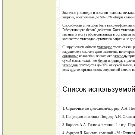
Значение углеводов в питании человека весьм
энергии, обеспечивая до 50-70 % общей калори
Способность углеводов быть высокоэффективны
"сберегающего белок" действия. Хотя углевод
питания и могут образовываться в организме и
количество углеводов суточного рациона не дол
С нарушением обмена
углеводов
тесно связан р
нарушение в системе депо
гликогена
, нетолеран
организме
человека и животного
углеводы
прис
сухой массы тела), чем
белки
и
липиды
; в раст
углеводов
приходится до 80% от сухой массы, 
всех других органических соединений вместе в
Список используемой
1. Справочник по диетологии/под ред. А.А. По
2. Популярно о питании. Под ред. А.И. Столма
3. Королев А.А. Гигиена питания - 2-е изд. Пер
4. Ауреден Л. Как стать красивой. - М.: Топикал