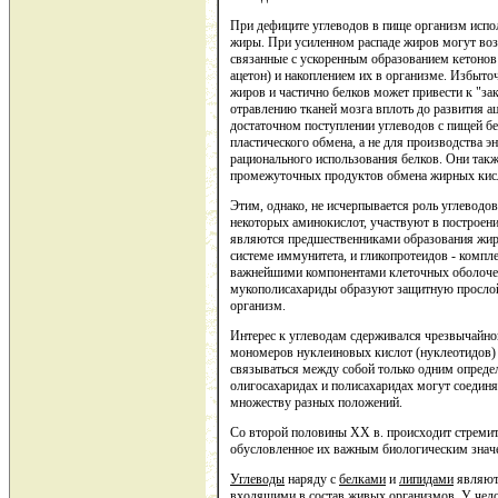
При дефиците углеводов в пище организм исполь
жиры. При усиленном распаде жиров могут во
связанные с ускоренным образованием кетонов 
ацетон) и накоплением их в организме. Избыто
жиров и частично белков может привести к "за
отравлению тканей мозга вплоть до развития а
достаточном поступлении углеводов с пищей б
пластического обмена, а не для производства 
рационального использования белков. Они так
промежуточных продуктов обмена жирных кис
Этим, однако, не исчерпывается роль углеводо
некоторых аминокислот, участвуют в построен
являются предшественниками образования жир
системе иммунитета, и гликопротеидов - компл
важнейшими компонентами клеточных оболочек
мукополисахариды образуют защитную прослой
организм.
Интерес к углеводам сдерживался чрезвычайно
мономеров нуклеиновых кислот (нуклеотидов) 
связываться между собой только одним опред
олигосахаридах и полисахаридах могут соедин
множеству разных положений.
Со второй половины XX в. происходит стремит
обусловленное их важным биологическим знач
Углеводы
наряду с
белками
и
липидами
являют
входящими в состав живых
организмов
. У че