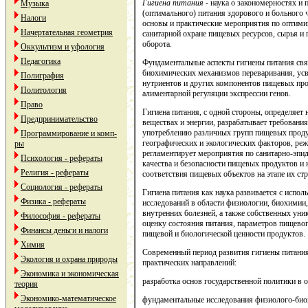
Гигиена питания -
наука о закономерностях и 
Музыка
(оптимального) питания здорового и больного 
Налоги
основы и практические мероприятия по оптими
Начертательная геометрия
санитарной охране пищевых ресурсов, сырья и п
оборота.
Оккультизм и уфология
Педагогика
Фундаментальные аспекты гигиены питания свя
биохимических механизмов переваривания, ус
Полиграфия
нутриентов и других компонентов пищевых прод
Политология
алиментарной регуляции экспрессии генов.
Право
Гигиена питания, с одной стороны, определяе
Предпринимательство
веществах и энергии, разрабатывает требовани
употреблению различных групп пищевых продук
Программирование и комп-
географических и экологических факторов, реж
ры
регламентирует мероприятия по санитарно-эпид
Психология - рефераты
качества и безопасности пищевых продуктов и
Религия - рефераты
соответствия пищевых объектов на этапе их стр
Социология - рефераты
Гигиена питания как наука развивается с испо
Физика - рефераты
исследований в области физиологии, биохимии
внутренних болезней, а также собственных ун
Философия - рефераты
оценку состояния питания, параметров пищевог
Финансы деньги и налоги
пищевой и биологической ценности продуктов.
Химия
Современный период развития гигиены питания
Экология и охрана природы
практических направлений:
Экономика и экономическая
разработка основ государственной политики в 
теория
Экономико-математическое
фундаментальные исследования физиолого-био