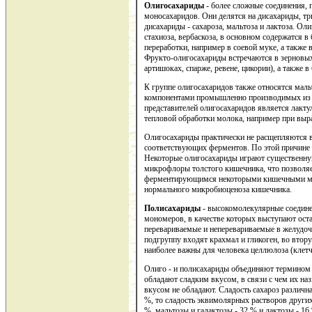
Олигосахариды
- более сложные соединения, п
моносахаридов. Они делятся на дисахариды, тр
дисахариды - сахароза, мальтоза и лактоза. Ол
стахиоза, вербаскоза, в основном содержатся в
переработки, например в соевой муке, а также
Фрукто-олигосахариды встречаются в зерновых 
артишоках, спарже, ревене, цикории), а также в
К группе олигосахаридов также относятся ма
компонентами промышленно производимых из п
представителей олигосахаридов является лакту
тепловой обработки молока, например при выра
Олигосахариды практически не расщепляются в
соответствующих ферментов. По этой причине
Некоторые олигосахариды играют существенну
микрофлоры толстого кишечника, что позволяет
ферментирующимся некоторыми кишечными ми
нормального микробиоценоза кишечника.
Полисахариды
- высокомолекулярные соедине
мономеров, в качестве которых выступают ост
перевариваемые и неперевариваемые в желудоч
подгруппу входят крахмал и гликоген, во втор
наиболее важны для человека целлюлоза (клетч
Олиго - и полисахариды объединяют термином 
обладают сладким вкусом, в связи с чем их н
вкусом не обладают. Сладость сахароз различна
%, то сладость эквимолярных растворов других
%, мальтозы и галактозы - 32 % и лактозы - 16