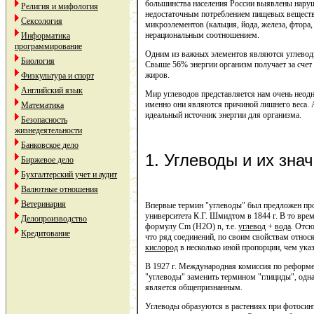
большинства населения России выявлены наруш
Религия и мифология
недостаточным потреблением пищевых веществ,
Сексология
микроэлементов (кальция, йода, железа, фтора, 
нерациональным соотношением.
Информатика
программирование
Одним из важных элементов являются углевод
Биология
Свыше 56% энергии организм получает за счет у
жиров.
Физкультура и спорт
Английский язык
Мир углеводов представляется нам очень неод
именно они являются причиной лишнего веса. А 
Математика
идеальный источник энергии для организма.
Безопасность
жизнедеятельности
Банковское дело
1. Углеводы и их зна
Биржевое дело
Бухгалтерский учет и аудит
Валютные отношения
Ветеринария
Впервые термин "углеводы" был предложен про
университета К.Г. Шмидтом в 1844 г. В то врем
Делопроизводство
формулу Cm (H2O) n, т.е.
углевод
+
вода
. Отсю
Кредитование
что ряд соединений, по своим свойствам относ
кислород
в несколько иной пропорции, чем ука
В 1927 г. Международная комиссия по реформ
"углеводы" заменить термином "глициды", одна
является общепризнанным.
Углеводы образуются в растениях при фотосинт