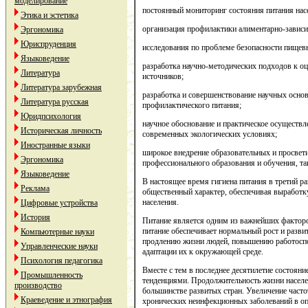
моделирование
постоянный мониторинг состояния питания нас
Этика и эстетика
организация профилактики алиментарно-завис
Эргономика
Юриспруденция
исследования по проблеме безопасности пищев
Языковедение
разработка научно-методических подходов к о
Литература
источников;
Литература зарубежная
разработка и совершенствование научных основ 
Литература русская
профилактического питания;
Юридпсихология
научное обоснование и практическое осуществл
Историческая личность
современных экологических условиях;
Иностранные языки
широкое внедрение образовательных и просвети
Эргономика
профессионального образования и обучения, та
Языковедение
В настоящее время гигиена питания в третий р
Реклама
общественный характер, обеспечивая выработк
населения.
Цифровые устройства
История
Питание является одним из важнейших фактор
питание обеспечивает нормальный рост и развит
Компьютерные науки
продлению жизни людей, повышению работоспос
Управленческие науки
адаптации их к окружающей среде.
Психология педагогика
Вместе с тем в последнее десятилетие состоян
Промышленность
тенденциями. Продолжительность жизни населе
производство
большинстве развитых стран. Увеличение часто
Краеведение и этнография
хронических неинфекционных заболеваний в оп