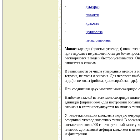
·
декстран
·
гликоген
·
крахмал
·
целлюлоза
·
галактоманнаны
Моносахариды
(простые углеводы) являются 
при гидролизе не расщепляются до более прост
растворяются в воде и быстро усваиваются. 
относятся к сахарам.
В зависимости от числа углеродных атомов в м
тетрозы, пентозы и гексозы. Для человека наиб
и др.) и пентозы (рибоза, дезоксирибоза и др.).
При соединении двух молекул моносахаридов 
Наиболее важной из всех моносахаридов являет
единицей (кирпичиком) для построения больши
глюкозы в клетки регулируется во многих тка
У человека излишки глюкозы в первую очередь
резервный углевод животных тканей. В организ
составляет около 500 г - это суточный запас у
питании. Длительный дефицит гликогена в пече
инфильтрации.