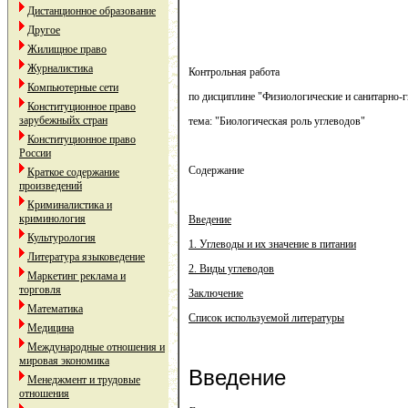
Дистанционное образование
Другое
Жилищное право
Журналистика
Контрольная работа
Компьютерные сети
по дисциплине "Физиологические и санитарно-
Конституционное право
зарубежныйх стран
тема: "Биологическая роль углеводов"
Конституционное право
России
Содержание
Краткое содержание
произведений
Криминалистика и
криминология
Введение
Культурология
1. Углеводы и их значение в питании
Литература языковедение
2. Виды углеводов
Маркетинг реклама и
торговля
Заключение
Математика
Список используемой литературы
Медицина
Международные отношения и
мировая экономика
Введение
Менеджмент и трудовые
отношения