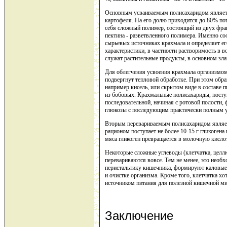
Основным усваиваемым полисахаридом являетс
картофеля. На его долю приходится до 80% по
себя сложный полимер, состоящий из двух фра
пектина - разветвленного полимера. Именно с
сырьевых источниках крахмала и определяет е
характеристики, в частности растворимость в 
служат растительные продукты, в основном злак
Для облегчения усвоения крахмала организмом
подвергнут тепловой обработке. При этом обра
например кисель, или скрытом виде в составе 
из бобовых. Крахмальные полисахариды, посту
последовательной, начиная с ротовой полости,
глюкозы с последующим практически полным 
Вторым перевариваемым полисахаридом явля
рационом поступает не более 10-15 г гликогена
мяса гликоген превращается в молочную кисло
Некоторые сложные углеводы (клетчатка, целлю
перевариваются вовсе. Тем не менее, это необ
перистальтику кишечника, формируют каловые
и очистке организма. Кроме того, клетчатка хо
источником питания для полезной кишечной м
Заключение