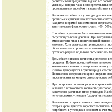
растительными продуктами. Однако все больше
углеводы, которые чаще всего представлены са
промышленным способом и вводимой затем в 
Величина потребности в углеводах для человек
организма энергией и нежелательностью синтеза
находится в прямой зависимости от энергозатра
занят тяжелым физическим трудом, 400 - 500 г.
Способность углеводов быть высокоэффективны
сберегающего белок действия. При поступлении
аминокислоты лишь в незначительной степени и
материал. Хотя углеводы не принадлежат к чи
образовываться в организме из аминокислот и 
суточного рациона не должно быть ниже 50 - 60 
Дальнейшее снижение количества углеводов ве
процессов. Избыточное потребление углеводов
значительных количеств сахаров они не могут п
избыток превращается в триглицериды, способ
Повышенное содержание в крови инсулина спос
инсулин оказывает мощное стимулирующее дей
При построении пищевых рационов чрезвычайно
человека в необходимом количестве углеводов
качественно различных типов углеводов. Наиб
легкоусвояемых углеводов (сахаров) и медленн
В отличие от сахаров крахмал и гликоген мед
сахара в крови при этом нарастает постепенно.
потребности в углеводах в основном за счет м