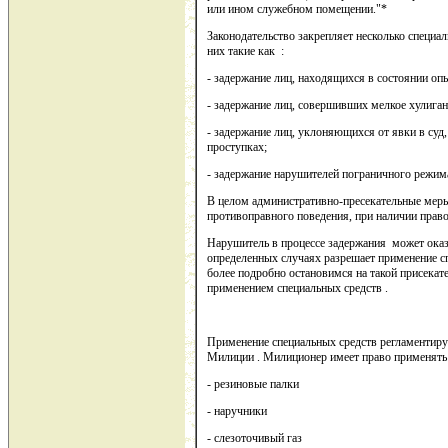
или ином служебном помещении."*
Законодательство закрепляет несколько специ
них такие как :
- задержание лиц, находящихся в состоянии оп
- задержание лиц, совершивших мелкое хулиган
- задержание лиц, уклоняющихся от явки в су
проступках;
- задержание нарушителей пограничного режим
В целом административно-пресекательные меры
противоправного поведения, при наличии прав
Нарушитель в процессе задержания может оказы
определенных случаях разрешает применение с
более подробно остановимся на такой присекате
применением специальных средств .
Применение специальных средств регламентирует
Милиции . Милиционер имеет право применять 
- резиновые палки
- наручники
- слезоточивый газ