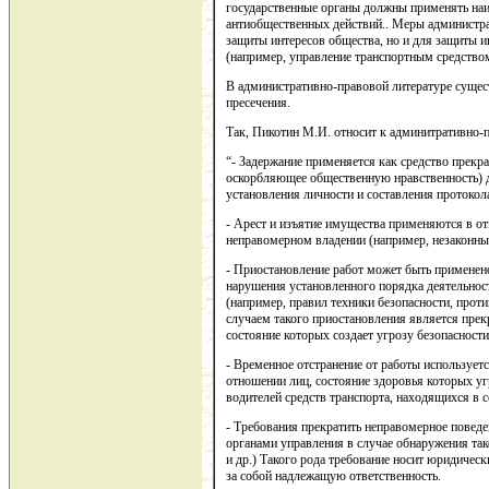
государственные органы должны применять на
антиобщественных действий.. Меры администра
защиты интересов общества, но и для защиты и
(например, управление транспортным средством 
В административно-правовой литературе сущес
пресечения.
Так, Пикотин М.И. относит к админитративно
“- Задержание применяется как средство прекр
оскорбляющее общественную нравственность) 
установления личности и составления протокол
- Арест и изъятие имущества применяются в о
неправомерном владении (например, незаконны
- Приостановление работ может быть применен
нарушения установленного порядка деятельнос
(например, правил техники безопасности, про
случаем такого приостановления является прек
состояние которых создает угрозу безопасност
- Временное отстранение от работы использует
отношении лиц, состояние здоровья которых у
водителей средств транспорта, находящихся в 
- Требования прекратить неправомерное повед
органами управления в случае обнаружения та
и др.) Такого рода требование носит юридическ
за собой надлежащую ответственность.