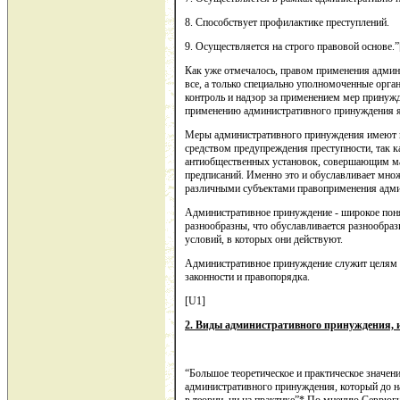
8. Способствует профилактике преступлений.
9. Осуществляется на строго правовой основе.”
Как уже отмечалось, правом применения админ
все, а только специально уполномоченные орга
контроль и надзор за применением мер принуж
применению административного принуждения я
Меры административного принуждения имеют 
средством предупреждения преступности, так
антиобщественных установок, совершающим ма
предписаний. Именно это и обуславливает мн
различными субъектами правоприменения адми
Административное принуждение - широкое пон
разнообразны, что обуславливается разнообраз
условий, в которых они действуют.
Административное принуждение служит целям 
законности и правопорядка.
[U1]
2. Виды административного принуждения, 
“Большое теоретическое и практическое значен
административного принуждения, который до н