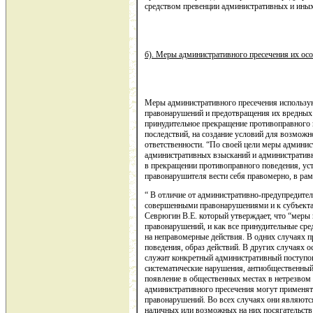
средством превенции административных и ины
б). Меры административного пресечения их осо
Меры административного пресечения использую
правонарушений и предотвращения их вредных 
принудительное прекращение противоправного 
последствий, на создание условий для возмож
ответственности. “По своей цели меры админис
административных взысканий и административн
в прекращении противоправного поведения, ус
правонарушителя вести себя правомерно, в рам
“ В отличие от административно-предупредите
совершенными правонарушениями и к субъекта
Севрюгин В.Е. который утверждает, что “меры
правонарушений, и как все принудительные ср
на неправомерные действия. В одних случаях п
поведения, образ действий. В других случаях 
служит конкретный административный поступок 
систематические нарушения, антиобщественный
появление в общественных местах в нетрезвом 
административного пресечения могут применять
правонарушений. Во всех случаях они являют
наличных или возможных на них посягательств