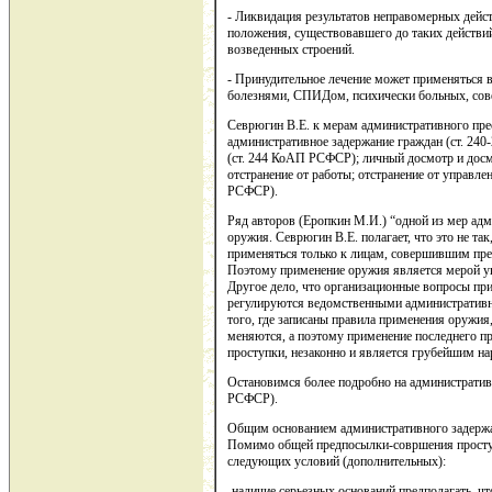
- Ликвидация результатов неправомерных дейс
положения, существовавшего до таких действи
возведенных строений.
- Принудительное лечение может применяться 
болезнями, СПИДом, психически больных, сов
Севрюгин В.Е. к мерам административного пре
административное задержание граждан (ст. 24
(ст. 244 КоАП РСФСР); личный досмотр и дос
отстранение от работы; отстранение от управл
РСФСР).
Ряд авторов (Еропкин М.И.) “одной из мер адм
оружия. Севрюгин В.Е. полагает, что это не та
применяться только к лицам, совершившим прес
Поэтому применение оружия является мерой уг
Другое дело, что организационные вопросы пр
регулируются ведомственными административн
того, где записаны правила применения оружия
меняются, а поэтому применение последнего 
проступки, незаконно и является грубейшим н
Остановимся более подробно на административ
РСФСР).
Общим основанием административного задержа
Помимо общей предпосылки-совршения проступ
следующих условий (дополнительных):
-наличие серьезных оснований предполагать, ч