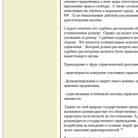
отменяет применённые к нему меры ответствен
нарушенные права и свободы . А также согласно
понесённым им убытков и морального вреда , 
РФ . Если обжалованные действия или решение
удовлетворении жалобы .
Следует отметить что судебное рассмотрение об
установленном размере . Однако суд может ос
уменьшить её размер . Судебные издержки в ко
сторону . Что является отличительным момен
управления . Который должен рассмотреть жало
судебное рассмотрение является более правил
вышестоящего органа.
Принуждение в сфере управленческой деятельно
- правомерность поведения участников управл
- функционирование и защиту такого режима, 
правовые предписания;
- существования устойчивой системы управлен
законности.
Единое по свей природе государственное прин
вызванную разнородностью тех общественных 
характером посягательств на эти отношения. А
разновидность государственного принуждения,
воздействия на поведение и сознание людей, п
целях наказания правонарушителей."*