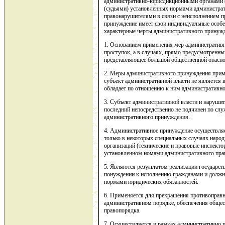
административно-юрисдикционными органами 
(судьями) установленных нормами администрат
правонарушителями в связи с неисполнением п
принуждение имеет свои индивидуальные особ
характерные черты административного принуж
1. Основанием применения мер административ
проступок, а в случаях, прямо предусмотренных
представляющее большой общественной опасно
2. Меры административного принуждения прим
субъект административной власти не является
обладает по отношению к ним административно
3. Субъект административной власти и нарушит
последний непосредственно не подчинен по слу
административного принуждения.
4. Административное принуждение осуществляе
только в некоторых специальных случаях наро
организаций (технические и правовые инспектор
установленном номами административного пра
5. Являются результатом реализации государст
понуждении к исполнению гражданами и долж
нормами юридических обязанностей.
6. Применяется для прекращения противоправн
административном порядке, обеспечения общес
правопорядка.
7. Осуществляется в рамках административно 