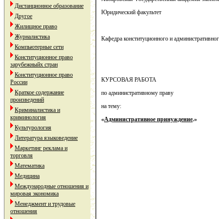
Дистанционное образование
Юридический факультет
Другое
Жилищное право
Журналистика
Кафедра конституционного и административног
Компьютерные сети
Конституционное право
зарубежныйх стран
Конституционное право
КУРСОВАЯ РАБОТА
России
Краткое содержание
по административному праву
произведений
на тему:
Криминалистика и
криминология
«
Административное принуждение
.»
Культурология
Литература языковедение
Студент 3 
Маркетинг реклама и
торговля
62 группы
Математика
юридическо
Медицина
культета 
Международные отношения и
мировая экономика
Никиш
Менеджмент и трудовые
отношения
Макс