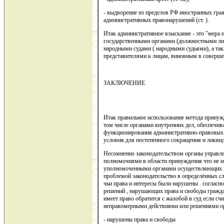
- выдворение из пределов РФ иностранных граж
административных правонарушений (ст. ).
Итак административное взыскание - это "мера
государственными органами (должностными лиц
народными судами ( народными судьями), а та
представителями к лицам, виновным в соверше
ЗАКЛЮЧЕНИЕ
Итак правильное использование метода принуж
том числе органами внутренних дел, обеспечив
функционирования административно-правовых и
условия для постепенного сокращения и ликви
Несомненно законодательством органы управл
полномочиями в области принуждения что не 
уполномоченными органами осуществляющих гос
проблемой законодательство в определённых сл
чьи права и интересы были нарушены . согласн
решений , нарушающих права и свободы гражда
имеет право обратится с жалобой в суд если сч
неправомерными действиями или решениями орг
- нарушены права и свободы