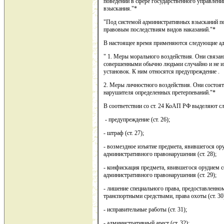
поведении в сфере государственного управлени
взыскания."*
"Под системой административных взысканий по
правовым последствиям видов наказаний."*
В настоящее время применяются следующие ад
" 1. Меры морального воздействия. Они связа
совершенными обычно людьми случайно и не 
установок. К ним относятся предупреждение .
2. Меры личностного воздействия. Они состоят
нарушителя определенных претерпеваний."*
В соответствии со ст. 24 КоАП РФ выделяют 
- предупреждение (ст. 26);
- штраф (ст. 27);
- возмездное изъятие предмета, явившегося о
административного правонарушения (ст. 28);
- конфискация предмета, явившегося орудием 
административного правонарушения (ст. 29);
- лишение специального права, предоставленно
транспортными средствами, права охоты (ст. 30
- исправительные работы (ст. 31);
- административный арест (ст. 32);