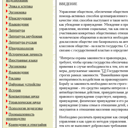
моделирование
ВВЕДЕНИЕ
Этика и эстетика
Управление обществом, обеспечение обществен
Эргономика
помощь активных способов целенаправленного в
Юриспруденция
качестве этих способов выступают и такие мет
Языковедение
как убеждение и принуждение. Убеждение и пр
управления, явления социальные, так как они 
Литература
участниками конкретных общественных отноше
Литература зарубежная
человеческом общежитии и является необходим
доклассовом обществе оно базировалось на авто
Литература русская
классовом обществе - на власти государства. 
Юридпсихология
связано с государственной властью и определяе
Историческая личность
“Интересы охраны законности и правопорядка,
Иностранные языки
требуют, чтобы органы государства обеспечива
Эргономика
применяя в случае необходимости к тем, кто не
меры, допускаемые законом.”
[2]
Государственн
Языковедение
строгих рамках законности. “Важнейшими при
Реклама
неотвратимость воздействия на правонарушите
Борьбу за законность необходимо вести строго
Цифровые устройства
принуждение - это средство защиты интересов 
История
антиобщественные действия, принудительная де
Компьютерные науки
правового принуждения существует, например, 
принуждение, физическое принуждение и его ра
Управленческие науки
принуждение (главы семьи в отношении детей, 
Психология педагогика
оккупантов в отношении населения оккупирован
Промышленность
Необходимо различать принуждение как специф
производство
управления и как один из методов управления.
Краеведение и этнография
тем кто не выполняет добровольно требования 