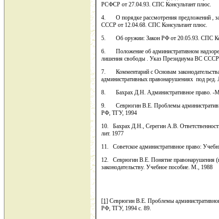
РСФСР от 27.04.93. СПС Консультант плюс.
4. О порядке рассмотрения предложений , за
СССР от 12.04.68. СПС Консультант плюс.
5. Об оружии: Закон РФ от 20.05.93. СПС Ко
6. Положение об административном надзоре
лишения свободы . Указ Президиума ВС СССР 
7. Комментарий с Основам законодательства
административных правонарушениях под ред. Ла
8. Бахрах Д.Н. Административное право. -М
9. Севрюгин В.Е. Проблемы административн
РФ, ТГУ, 1994
10. Бахрах Д.Н., Серегин А.В. Ответственнос
лит. 1977
11. Советское административное право: Учебник
12. Севрюгин В.Е. Понятие правонарушения (
законодательству. Учебное пособие. М., 1988
[1]
Севрюгин В.Е. Проблемы административног
РФ, ТГУ, 1994 с. 89.