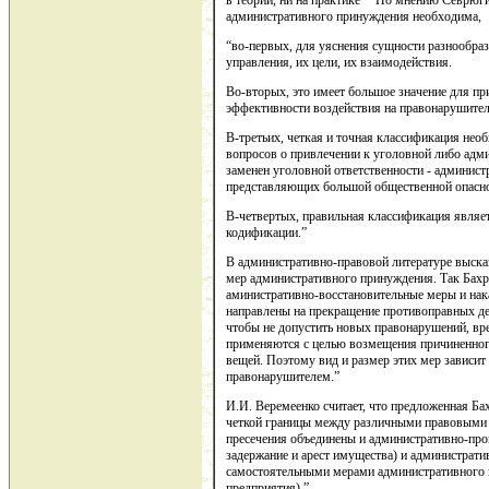
в теории, ни на практике”* По мнению Севрюги
административного принуждения необходима,
“во-первых, для уяснения сущности разнообр
управления, их цели, их взаимодействия.
Во-вторых, это имеет большое значение для п
эффективности воздействия на правонарушител
В-третьих, четкая и точная классификация не
вопросов о привлечении к уголовной либо адми
заменен уголовной ответственности - админист
представляющих большой общественной опасно
В-четвертых, правильная классификация являе
кодификации.”
В административно-правовой литературе выска
мер административного принуждения. Так Бахра
аминистративно-восстановительные меры и нака
направлены на прекращение противоправных дей
чтобы не допустить новых правонарушений, вр
применяются с целью возмещения причиненног
вещей. Поэтому вид и размер этих мер зависит 
правонарушителем.”
И.И. Веремеенко считает, что предложенная Ба
четкой границы между различными правовыми 
пресечения объединены и административно-про
задержание и арест имущества) и администрати
самостоятельными мерами административного 
предприятия).”