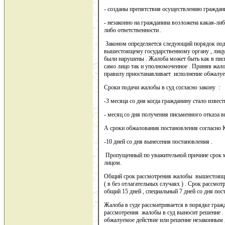
- созданы препятствия осуществлению граждан
- незаконно на гражданина возложена какая-либ
либо ответственности .
Законом определяется следующий порядок пода
вышестоящему государственному органу , лицу 
были нарушены . Жалоба может быть как в пись
само лицо так и уполномоченное . Приняв жал
правилу приостанавливает исполнение обжалуе
Сроки подачи жалобы в суд согласно закону :
-3 месяца со дня когда гражданину стало извест
- месяц со дня получения письменного отказа в
А сроки обжалования постановления согласно
-10 дней со дня вынесения постановления .
Пропущенный по уважительной причине срок 
лицом.
Общий срок рассмотрения жалобы вышестоящег
( в без отлагательных случаях ) . Срок рассмо
общий 15 дней , специальный 7 дней со дня пос
Жалоба в суде рассматривается в порядке граж
рассмотрения жалобы в суд выносит решение .
обжалуемое действие или решение незаконным ,