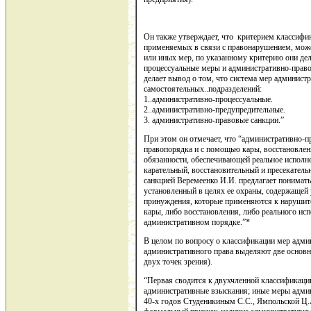
Он также утверждает, что критерием классифи
применяемых в связи с правонарушением, може
или иных мер, по указанному критерию они дел
процессуальные меры и административно-право
делает вывод о том, что система мер админист
самостоятельных..подразделений:
1..административно-процессуальные.
2..административно-предупредительные.
3. административно-правовые санкции.”
При этом он отмечает, что “административно-
правопорядка и с помощью кары, восстановлен
обязанности, обеспечивающей реальное исполне
карательный, восстановительный и пресекател
санкцией Веремеенко И.И. предлагает понимат
установленный в целях ее охраны, содержащей 
принуждения, которые применяются к наруши
кары, либо восстановления, либо реального ис
административном порядке.”*
В целом по вопросу о классификации мер адми
административного права выделяют две основны
двух точек зрения).
“Первая сводится к двухчленной классификаци
административные взыскания; иные меры адми
40-х годов Студеникиным С.С., Ямпольской Ц.