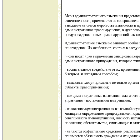
Меры административного взыскания представл
ответственности, применяется за совершение 
взыскание является мерой ответственности и п
административное правонарушение, в духе зак
предупреждения новых правонарушений как са
Административное взыскание занимает особое 
принуждения. Их особенность состоит в следу
"- они носят ярко выраженный санкционый хара
административного принуждения, которые этим
- воспитательное воздействие от их применения
быстрым и наглядным способом;
- взыскания могут применять не только органы 
субъекты правоприменения;
- все административные взыскания налагаются 
управления - постановления или решения;
- наложение административных взысканий осу
милиции в определенном процессуальном поряд
совершенного правонарушения, личность наруш
положение, обстоятельства, смягчающие и отя
- являются эффективным средством реализации 
понимается обязанность гражданина или должно