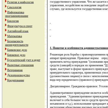
государственного управления. Что же касается 
Религия и мифология
управления, воздействие на поведение людей ил
Сексология
случаях, где используется государственная влас
Информатика
программирование
Биология
Физкультура и спорт
Английский язык
Математика
Безопасность
жизнедеятельности
1. Понятие и особенности административно
Банковское дело
Решающая роль борьбы с правонарушениями пр
Биржевое дело
аппарат принуждения. Правовые нормы опреде
Бухгалтерский учет и аудит
применять метод принуждения "(основания пр
Валютные отношения
средств (санкций) и порядок их применения."
[6
праве, выступает в форме правового принужден
Ветеринария
принудительного характера, применяемых упол
Делопроизводство
(должностными лицами) в связи с неисполнени
вида мер юридического (правового) принужден
Кредитование
Дисциплинарное. Гражданско-правовое. Уголов
Административное принуждение является особо
принуждения. "Административное принуждение 
включает в себя большое число средств пресеч
механизмов и т.д.), использование прекращает
наступление общественно вредных последствий