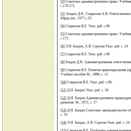
[2]
Советское административное право: Учебник/
с.170-171.
[3]
Бахрах Д.Н., Севрюгин А.В. Ответственност
Юрид.лит., 1977,с.23.
[4]
Севрюгин В.Е. Указ. раб. с.90
[5]
Советское административное право: Учебник/
с.173.
[6]
Л.Н. Бахрах, А.В. Серегин Указ. раб. с. 24.
[7]
Севрюгин В.Е. Указ. раб. с.90
[8]
Бахрах Д.Н. Административная ответственно
[9]
Севрюгин В.Е. Понятие правонарушения (пр
Учебное пособие М., 1988, с. 11.
[10]
Севрюгин В.Е. Указ. раб. с.90;
[11]
Д.Н. Бахрах Указ. раб. с. 18.
[12]
Д.Н. Бахрах Административное принуждени
развития. М., 1972, с. 17.
[13]
Д.Н. Бахрах Советское законодательство о
с. 33.
[14]
Л.Н. Бахрах, А.В. Серегин Указ. раб. с. 24.
[15]
Севрюгин В.Е. Проблемы административно