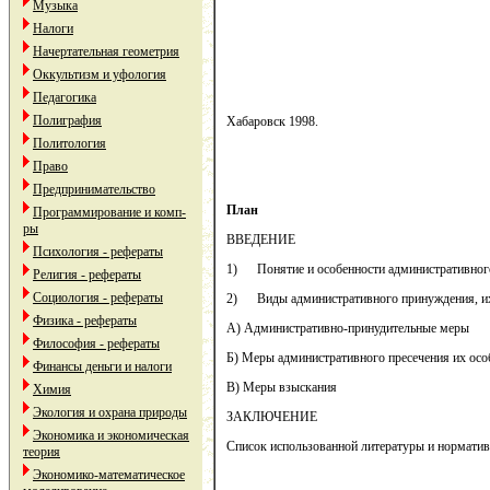
Музыка
Владимиро
Налоги
Начертательная геометрия
Оккультизм и уфология
Педагогика
Полиграфия
Хабаровск 1998.
Политология
Право
Предпринимательство
План
Программирование и комп-
ры
ВВЕДЕНИЕ
Психология - рефераты
1) Понятие и особенности административног
Религия - рефераты
Социология - рефераты
2) Виды административного принуждения, их
Физика - рефераты
А) Административно-принудительные меры
Философия - рефераты
Б) Меры административного пресечения их осо
Финансы деньги и налоги
В) Меры взыскания
Химия
Экология и охрана природы
ЗАКЛЮЧЕНИЕ
Экономика и экономическая
Список использованной литературы и нормати
теория
Экономико-математическое