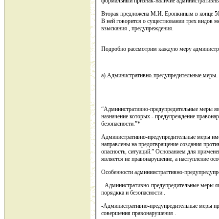
формальный признак-наличие административны
Вторая предложена М.И. Еропкиным в конце 50
В ней говорится о существовании трех видов м
взыскания , предупреждения.
Подробно рассмотрим каждую меру администр
а) Административно-предупредительные меры.
“Административно-предупредительные меры я
назначение которых - предупреждение правона
безопасности.”*
Административно-предупредительные меры име
направлены на предотвращение создания прот
опасность, ситуаций.” Основанием для примен
является не правонарушение, а наступление ос
Особенности админиистраттивно-предупредупр
- Административно-предупредительные меры я
порядкка и безопасности .
-Административно-предупредительные меры пр
совершения правонарушения .