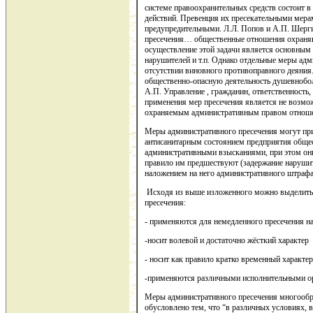
системе правоохранительных средств состоит 
действий. Превенция их пресекательными мера
предупредительными. Л.Л. Попов и А.П. Шерги
пресечения… общественные отношения охраняю
осуществление этой задачи является основным
нарушителей и т.п. Однако отдельные меры ад
отсутствии виновного противоправного деяния
общественно-опасную деятельность душевнобол
А.П. Управление , гражданин, ответственность, 
применения мер пресечения является не возмо
охраняемым административным правом отнош
Меры административного пресечения могут при
антисанитарным состоянием предприятия общест
административными взысканиями, при этом он
правило им предшествуют (задержание наруши
наложением на него административного штрафа
Исходя из выше изложенного можно выделить
пресечения:
- применяются для немедленного пресечения н
-носит волевой и достаточно жёсткий характер
- носит как правило кратко временный характер
-применяются различными исполнительными о
Меры административного пресечения многообр
обусловлено тем, что “в различных условиях,