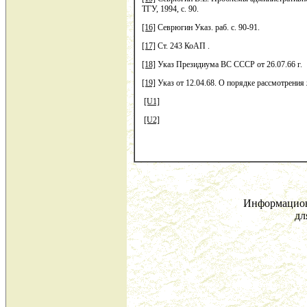
ТГУ, 1994, с. 90.
[16]
Севрюгин Указ. раб. с. 90-91.
[17]
Ст. 243 КоАП .
[18]
Указ Президиума ВС СССР от 26.07.66 г.
[19]
Указ от 12.04.68. О порядке рассмотрения 
[U1]
[U2]
Информацион
дл