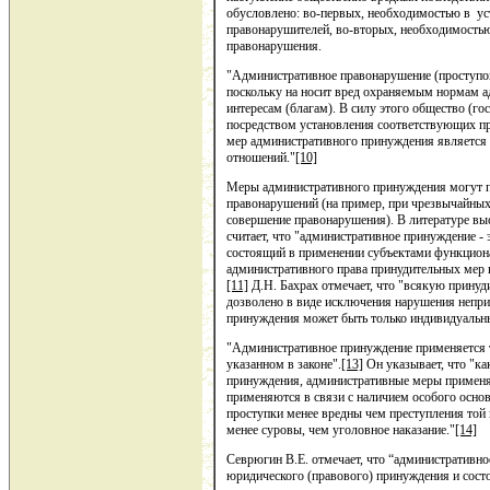
обусловлено: во-первых, необходимостью в ус
правонарушителей, во-вторых, необходимостью 
правонарушения.
"Административное правонарушение (проступок)
поскольку на носит вред охраняемым нормам а
интересам (благам). В силу этого общество (го
посредством установления соответствующих пр
мер административного принуждения является
отношений."
[10]
Меры административного принуждения могут пр
правонарушений (на пример, при чрезвычайных
совершение правонарушения). В литературе выс
считает, что "административное принуждение -
состоящий в применении субъектами функцион
административного права принудительных мер
[11]
Д.Н. Бахрах отмечает, что "всякую принуд
дозволено в виде исключения нарушения неприк
принуждения может быть только индивидуальны
"Административное принуждение применяется т
указанном в законе".
[13]
Он указывает, что "ка
принуждения, административные меры применя
применяются в связи с наличием особого основ
проступки менее вредны чем преступления то
менее суровы, чем уголовное наказание."
[14]
Севрюгин В.Е. отмечает, что “административн
юридического (правового) принуждения и сост