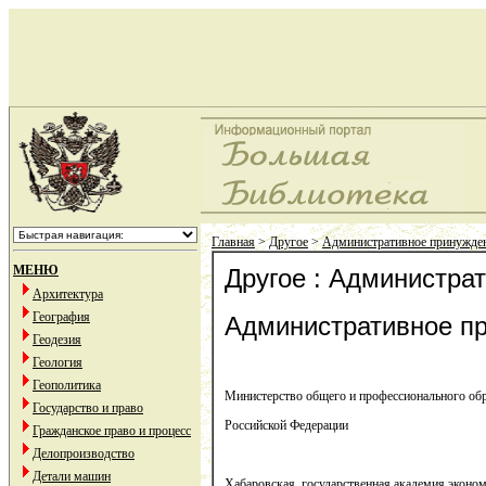
Главная
>
Другое
>
Административное принужде
МЕНЮ
Другое : Администра
Архитектура
География
Административное п
Геодезия
Геология
Геополитика
Министерство общего и профессионального об
Государство и право
Российской Федерации
Гражданское право и процесс
Делопроизводство
Детали машин
Хабаровская государственная академия эконом