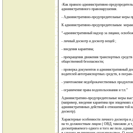
-Как правило административно-предупредитель
административного правонарушения.
- Административно-предупредительные меры 
К административно-предупредительным мерам 
“-административный надзор за лицами, освобо
- личный досмотр и досмотр вещей ;
- введения карантина;
- прекращения движения транспортных средств
общественной безопасности;
- проверка документов и административный дос
водителей автотранспортных средств, в погран-з
- уничтожение недоброкачественных продуктов
- ограничение права водопользования и т.п.”
Администратино-предупредительные меры выст
(например, введение карантина при эпидемиях и
административных действий в отношении той ил
досмотр).
Характерные особенности личного досмотра и
на то должностным лицом ( ОВД, таможни ,и т.
досматриваемого одного и того же пола ,однак
в случаях не терпящих отлагательства». О досм