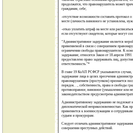
продолжатся, что правонарушитель может при
гражданам, себе;
-отсутствие возможности составить протокол о
месте (личность виновного не установлена, нуж
-отказ уплатить штраф на месте или расписатьс
если отсутствуют свидетели, которые могут с
“Административное задержание является мерой
применяемой в связи с совершением правонар
ограничении свободы правонарушителя. К ос
задержание, относятся Закон от 18.апреля 1991
предоставлено право задерживать лиц, допуст
ответственность.”*
В главе 19 КоАП РСФСР указываются случаи, 
задержание лица в целях пресечения админист
правонарушением (проступком) признается пос
порядок…, собственность, права и свободы гра
противоправное, виновное (умышленное или нео
законодательством предусмотрена администрат
Административному задержанию не подлежат и
дипломатической неприкосновенностью. Как пр
применяется к военнослужащим и сотрудникам о
судьям и прокурорам.
Следует отличать административное задержание
совершении преступных действий.