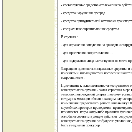
- светозвуковые средства отвлекающего действ
- средства нарушения преград
- средства принудительной остановки транспор
- специальные окрашивающие средства
В случаях :
- для отражения нападения на граждан и сотруд
- для пресечения сопротивления ....
- для задержания лица застигнутого на месте пр
Запрещено применять специальные средства в 
признаками инвалидности и несовершеннолетни
сопротивление .
Применение к использованию огнестрельного о
огнестрельного оружия - самая серьёзная мера
телесных повреждений смерть , поэтому устано
сотрудник милиции обязан в каждом случае при
применения предоставить рапорт начальнику ОВ
служебных проверок проверяется правомернос
назначается когда кому-либо причинён физиче
жалоба на соответствующие действия сотрудни
огнестрельного оружия возбуждено уголовное д
быть уведомлён прокурор .