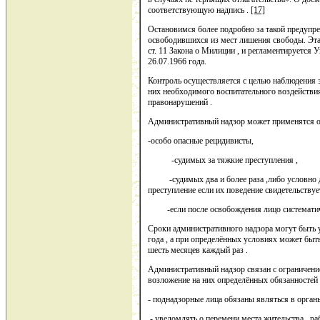
соответствующую надпись .
[17]
Остановимся более подробно за такой предупре
освободившихся из мест лишения свободы. Эт
ст. 11 Закона о Милиции , и регламентируетс
26.07.1966 года.
Контроль осуществляется с целью наблюдения 
них необходимого воспитательного воздейств
правонарушений .
Административный надзор может применятся 
-особо опасные рецидивисты,
-судимых за тяжкие преступления ,
-судимых два и более раза ,либо условно 
преступление если их поведение свидетельствуе
-если после освобождения лицо систематиче
Сроки административного надзора могут быть у
года , а при определённых условиях может бы
шесть месяцев каждый раз .
Административный надзор связан с ограничени
возложение на них определённых обязанностей 
- поднадзорные лица обязаны являться в орган
- уведомлять о перемени места жительства , раб