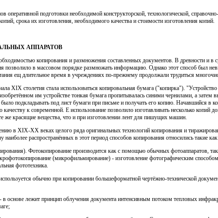
пов оперативной подготовки необходимой конструкторской, технологической, справочн
копий, срока их изготовления, необходимого качества и стоимости изготовления копий.
АЛЬНЫХ АППАРАТОВ
обходимостью копирования и размножения составленных документов. В древности и в ср
ия позволило в массовом порядке размножать информацию. Однако этот способ был нев
атания ещ длительное время в учреждениях по-прежнему продолжали трудиться многочи
ачала XIX столетия стала использоваться копировальная бумага ("копирка"). "Устройств
 В изобретённом им устройстве тонкая бумага пропитывалась синими чернилами, а зате
было подкладывать под лист бумаги при письме и получать его копию. Начавшийся в
о качеству к современной. Е использование позволило изготавливать несколько копий д
е же красящие вещества, что и при изготовлении лент для пишущих машин.
тению в XIX-XX веках целого ряда оригинальных технологий копирования и тиражирова
у наиболее распространённых в этот период способов копирования относились такие как
пирования). Фотокопирование производится как с помощью обычных фотоаппаратов, так 
крофотокопирование (микрофильмирование) - изготовление фотографическим способом
альная фототехника.
 используется обычно при копировании большеформатной чертёжно-технической докумен
- в основе лежит принцип облучения документа интенсивным потоком тепловых инфрак
аге;