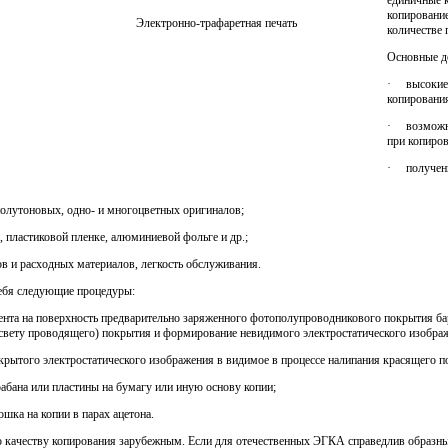
единичные к
копировани
Электронно-трафаретная печать
количестве
Основные д
· высокие о
копировани
· возможно
при копиров
· получени
олутоновых, одно- и многоцветных оригиналов;
 пластиковой пленке, алюминиевой фольге и др.;
в и расходных материалов, легкость обслуживания.
себя следующие процедуры:
а на поверхность предварительно заряженного фотополупроводникового покрытия бара
свету проводящего) покрытия и формирование невидимого электростатического изобра
ого электростатического изображения в видимое в процессе налипания красящего пор
бана или пластины на бумагу или иную основу копии;
ка на копии в парах ацетона.
качеству копирования зарубежным. Если для отечественных ЭГКА справедлив образный