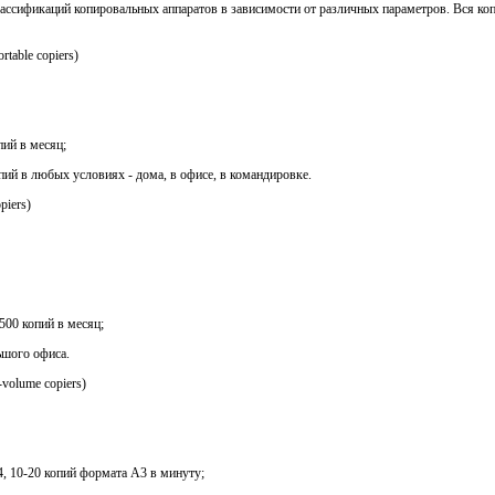
ассификаций копировальных аппаратов в зависимости от различных параметров. Вся коп
able copiers)
ий в месяц;
пий в любых условиях - дома, в офисе, в командировке.
iers)
500 копий в месяц;
ьшого офиса.
olume copiers)
4, 10-20 копий формата А3 в минуту;