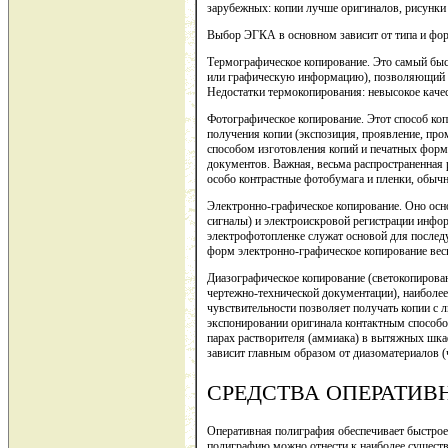
зарубежных: копии лучше оригиналов, рисунки
Выбор ЭГКА в основном зависит от типа и форм
Термографическое копирование. Это самый быс
или графическую информацию), позволяющий по
Недостатки термокопирования: невысокое качес
Фотографическое копирование. Этот способ коп
получения копии (экспозиция, проявление, про
способом изготовления копий и печатных форм
документов. Важная, весьма распространенная
особо контрастные фотобумага и пленки, обычн
Электронно-графическое копирование. Оно осн
сигналы) и электроискровой регистрации инфор
электрофотопленке служат основой для послед
форм электронно-графическое копирование вес
Диазографическое копирование (светокопирова
чертежно-технической документации), наиболе
чувствительности позволяет получать копии с
экспонировании оригинала контактным способом
парах растворителя (аммиака) в вытяжных шкаф
зависит главным образом от диазоматериалов (ч
СРЕДСТВА ОПЕРАТИВ
Оперативная полиграфия обеспечивает быстрое
полиграфию можно отнести к наиболее сущест