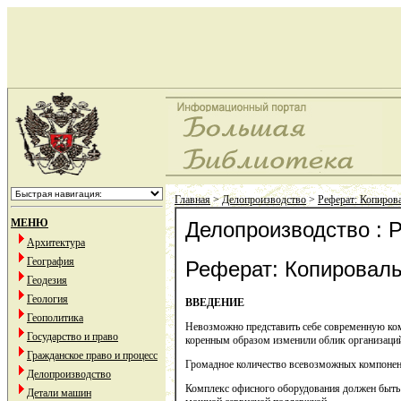
Главная
>
Делопроизводство
>
Реферат: Копиров
МЕНЮ
Делопроизводство : 
Архитектура
География
Реферат: Копировал
Геодезия
Геология
ВВЕДЕНИЕ
Геополитика
Невозможно представить себе современную комп
Государство и право
коренным образом изменили облик организаций
Гражданское право и процесс
Громадное количество всевозможных компонент
Делопроизводство
Комплекс офисного оборудования должен быть 
Детали машин