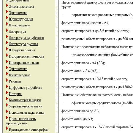
моделирование
На сегодняшний день существует множество кл
Этика и эстетика
групп:
Эргономика
· портативные копировальные аппараты (port
Юриспруденция
формат оригинала и копии - А4;
Языковедение
скорость копирования до 5-6 копий в минуту;
Литература
Литература зарубежная
рекомендуемый объём копирования - до 500 коп
Литература русская
Назначение: изготовление небольшого числа ко
Юридпсихология
· низкоскоростные машины (low-volume cop
Историческая личность
Иностранные языки
формат оригинала - А4 (А3);
Эргономика
формат копии - А4 (А3);
Языковедение
скорость копирования 10-15 копий в минуту;
Реклама
рекомендуемый объём копирования - до 1500-2
Цифровые устройства
История
Назначение: обслуживание потребностей небол
Компьютерные науки
· офисные копиры среднего класса (middle-v
Управленческие науки
формат оригинала до А3;
Психология педагогика
Промышленность
формат копии до А3;
производство
скорость копирования - 15-30 копий формата А
Краеведение и этнография