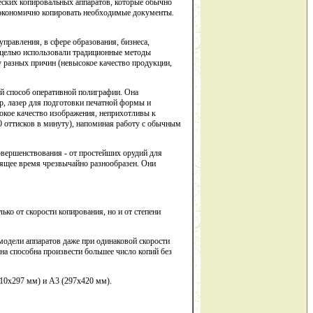
еских копировальных аппаратов, которые обычно
о экономично копировать необходимые документы.
правления, в сфере образования, бизнеса,
й целью использовали традиционные методы
 разных причин (невысокое качество продукции,
ый способ оперативной полиграфии. Она
р, лазер для подготовки печатной формы и
окое качество изображения, неприхотливы к
0 оттисков в минуту), напоминая работу с обычным
овершенствования - от простейших орудий для
оящее время чрезвычайно разнообразен. Они
ко от скорости копирования, но и от степени
модели аппаратов даже при одинаковой скорости
на способна произвести большее число копий без
210х297 мм) и А3 (297х420 мм).