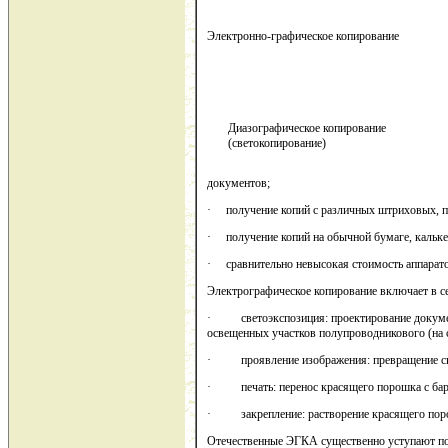
Электронно-графическое копирование
Диазографическое копирование
(светокопирование)
документов;
· получение копий с различных штриховых, п
· получение копий на обычной бумаге, кальке,
· сравнительно невысокая стоимость аппарато
Электрографическое копирование включает в 
· светоэкспозиция: проектирование документ
освещенных участков полупроводникового (на 
· проявление изображения: превращение скрыт
· печать: перенос красящего порошка с бара
· закрепление: растворение красящего порош
Отечественные ЭГКА существенно уступают по 