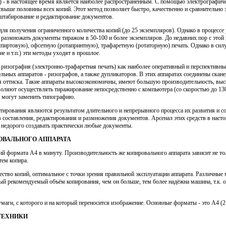
) - в настоящее время является наиболее распространённым. С помощью электрографич
 свыше половины всех копий. Этот метод позволяет быстро, качественно и сравнительн
штабирование и редактирование документов.
ля получения ограниченного количества копий (до 25 экземпляров). Однако в процессе у
о размножать документы тиражом в 50-100 и более экземпляров. До недавних пор с это
пиртовую), офсетную (ротапринтную), трафаретную (ротаторную) печать. Однако в силу
е и т.п.) эти методы уходят в прошлое.
т ризография (электронно-трафаретная печать) как наиболее оперативный и перспективн
ных аппаратов - ризографов, а также дупликаторов. В этих аппаратах соединены скане
 оттиска. Такие аппараты высокоэкономичны, имеют большую производительность, выс
воляют осуществлять тиражирование непосредственно с компьютера (со скоростью до 13
 могут заменить типографию.
тирования являются результатом длительного и непрерывного процесса их развития и с
 составления, редактирования и размножения документов. Арсенал этих средств в наст
о недорого создавать практически любые документы.
ОВАЛЬНОГО АППАРАТА
й формата А4 в минуту. Производительность же копировального аппарата зависит не толь
ем копира.
ство копий, оптимальное с точки зрения правильной эксплуатации аппарата. Различные 
й рекомендуемый объём копирования, чем он больше, тем более надёжна машина, т.к. о
бумаги, с которого и на который переносится изображение. Основные форматы - это А4 (
ТЕХНИКИ