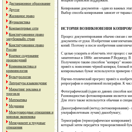
мощной сервисной поддержкой.
Дистанционное образование
Копирование документов - один из важных эта
Другое
Выбор способа копирования зависит от тиража 
Жилищное право
Журналистика
Компьютерные сети
ИСТОРИЯ ВОЗНИКНОВЕНИЯ КОПИРОВ
Конституционное право
Процесс документирования обычно связан с не
зарубежныйх стран
документы от руки. Изобретение книгопечатан
Конституционное право
копий. Поэтому и после изобретения книгопеч
России
С целью ускорить и облегчить этот процесс с н
Краткое содержание
запатентовал в 1806г. англичанин Р.Веджвуд.
произведений
Полученную таким способом "копирку" можно 
Криминалистика и
привёл к появлению чёрной копирки, близкой п
криминология
копировальных бумаг используются примерно т
Культурология
Научно-технический прогресс привёл к изобре
Литература языковедение
репрографии и оперативной полиграфии. К числ
Маркетинг реклама и
Фотографический (один из давних способов ко
торговля
Разновидностью фотокопирования является ми
Математика
Для этого также используется обычная и специ
Медицина
Диазографический (метод светокопирования) -
Международные отношения и
ультрафиолетовым лучам) диазобумагу;
мировая экономика
Термография (термографическое копирование) 
Менеджмент и трудовые
который затем передаётся термореактивной бум
отношения