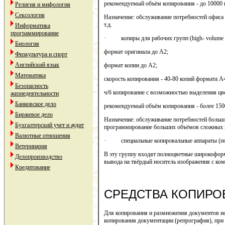
рекомендуемый объём копирования - до 10000 
Религия и мифология
Сексология
Назначение: обслуживание потребностей офис
т.д.
Информатика
программирование
· копиры для рабочих групп (high- volume c
Биология
формат оригинала до А2;
Физкультура и спорт
Английский язык
формат копии до А2;
Математика
скорость копирования - 40-80 копий формата А
Безопасность
ч/б копирование с возможностью выделения цв
жизнедеятельности
Банковское дело
рекомендуемый объём копирования - более 150
Биржевое дело
Назначение: обслуживание потребностей больш
Бухгалтерский учет и аудит
программирование больших объёмов сложных к
Валютные отношения
· специальные копировальные аппараты (по
Ветеринария
В эту группу входят полноцветные широкоформ
Делопроизводство
вывода на твёрдый носитель изображения с комп
Кредитование
СРЕДСТВА КОПИРО
Для копирования и размножения документов исп
копирования документации (репрография), при 