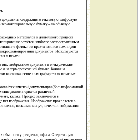
ть.
го документа, содержащего текстовую, цифровую
з термокопировальную бумагу – на обычную.
 расходных материалов и длительного процесса
окопирование остаётся наиболее распространённым
авливать фотокопии практически со всех видов
а микрофильмировании документов. Используются
ия и печати.
 них изображение документа в электрические
е и на термореактивной бумаге. Копии на
овки высококачественных трафаретных печатных
я копий технической документации (большеформатной
енение диазоматериалов различной
маге, кальке. Процесс заключается в
де нет изображения. Изображение проявляется в
оявление, несколько минут; качество изображения
иях обычного учреждения, офиса. Оперативную
здействия на общество: это важнейший инструмент