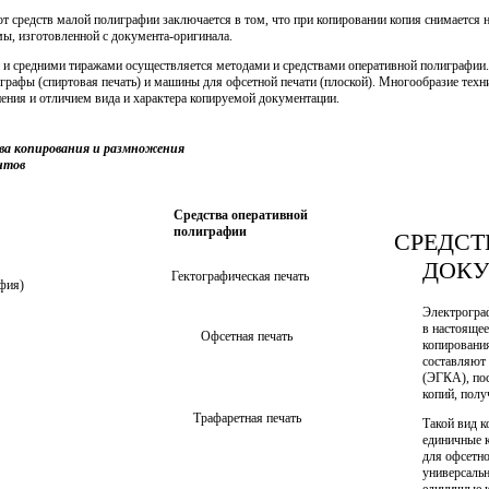
т средств малой полиграфии заключается в том, что при копировании копия снимается н
ы, изготовленной с документа-оригинала.
и средними тиражами осуществляется методами и средствами оперативной полиграфии.
тографы (спиртовая печать) и машины для офсетной печати (плоской). Многообразие тех
ния и отличием вида и характера копируемой документации.
ва копирования и размножения
нтов
Средства оперативной
полиграфии
СРЕДСТ
ДОК
Гектографическая печать
фия)
Электрограф
в настояще
Офсетная печать
копировани
составляют
(ЭГКА), по
копий, полу
Трафаретная печать
Такой вид к
единичные к
для офсетно
универсальн