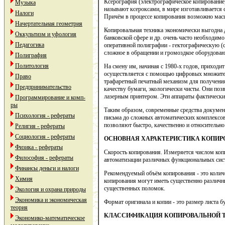
Ксерография (электрографическое копирование
Музыка
называют ксероксами, в мире изготавливается
Налоги
Причём в процессе копирования возможно мас
Начертательная геометрия
Копировальная техника экономически выгодна д
Оккультизм и уфология
банковской сфере и др. очень часто необходим
Педагогика
оперативной полиграфии - гектографическую (с
сложное в обращении и громоздкое оборудовани
Полиграфия
Политология
На смену им, начиная с 1980-х годов, приходи
осуществляется с помощью цифровых множитель
Право
трафаретный печатный механизм для получения
Предпринимательство
качеству бумаги, экологически чисты. Они поз
лазерным принтером. Эти аппараты фактически
Программирование и комп-
ры
Таким образом, современные средства докумен
Психология - рефераты
письма до сложных автоматических комплексов
позволяют быстро, качественно и относительн
Религия - рефераты
Социология - рефераты
ОСНОВНАЯ ХАРАКТЕРИСТИКА КОПИР
Физика - рефераты
Скорость копирования. Измеряется числом копи
Философия - рефераты
автоматизации различных функциональных сист
Финансы деньги и налоги
Рекомендуемый объём копирования - это количе
Химия
копирования могут иметь существенно различны
существенных поломок.
Экология и охрана природы
Экономика и экономическая
Формат оригинала и копии - это размер листа 
теория
КЛАССИФИКАЦИЯ КОПИРОВАЛЬНОЙ 
Экономико-математическое