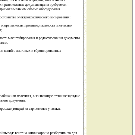
опии, так и печатные формы, обеспечивает
е и размножение документации в требуемом
 при минимальном объёме оборудования.
остоинства электрографического копирования:
перативность, производительность и качество
я;
сть масштабирования и редактирования документа
ании;
е копий с листовых и сброшюрованных
бана или пластины, вызывающее стекание заряда с
жения документа;
ошка (тонера) на заряженные участки;
 вывод: текст на копии хорошо разборчив, то для