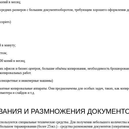
копий в месяц;
а средних размеров с большим документооборотом, требующим хорошего оформления до
opiers)
4 в минуту;
етом;
00 копий в месяц;
их офисов и бизнес-центров, большие объёмы копирования, необходимость брошюровани
опировальных работ.
лноцветные и инженерные машины)
атные копировальные аппараты. Они предназначены для особых задач, таких, как копи
ьютера и слайдов и т.д.
ВАНИЯ И РАЗМНОЖЕНИЯ ДОКУМЕНТ
ользуются специальные технические средства. Для получения небольшого количества ко
большом тиражировании (более 25экз.) - средства размножения документов (оперативна