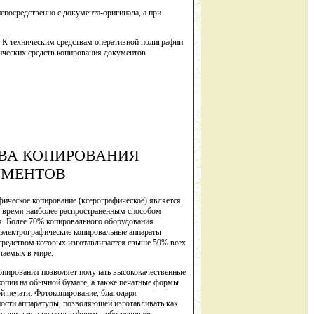
епосредственно с документа-оригинала, а при
 К техническим средствам оперативной полиграфии
нических средств копирования документов
ВА КОПИРОВАНИЯ
УМЕНТОВ
ическое копирование (ксерографическое) является
е время наиболее распространенным способом
я. Более 70% копировального оборудования
 электрографические копировальные аппараты
средством которых изготавливается свыше 50% всех
чаемых в мире.
опирования позволяет получать высококачественные
опии на обычной бумаге, а также печатные формы
й печати. Фотокопирование, благодаря
ости аппаратуры, позволяющей изготавливать как