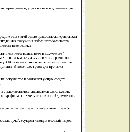
о-информационной, управленческой документации.
едние века с этой целью приходилось переписывать
ыгоден для получения небольшого количества
сленные переписчики.
о для получения копий писем и документов"
м высушивалась между двумя листами промокашки.
 концеXIX века массовый выпуск пишущих машин
окумента. В настоящее время для пропитки
ния документов и соответствующих средств
:
и с использованием специальной фототехники.
 микроформ, т.е. уменьшенных копий документов.
тации на специальную светочувствительную (к
расных лучей, осуществляющих местный нагрев,