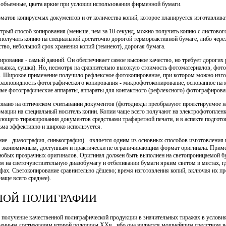
 объемные, цвета яркие при условии использования фирменной бумаги.
атов копируемых документов и от количества копий, которое планируется изготавлива
трый способ копирования (меньше, чем за 10 секунд, можно получить копию с листово
лучать копию на специальной достаточно дорогой термореактивной бумаге, либо чере
тво, небольшой срок хранения копий (темнеют), дорогая бумага.
ирования - самый давний. Он обеспечивает самое высокое качество, но требует дорогих
мывка, сушка). Но, несмотря на сравнительно высокую стоимость фотоматериалов, фот
. Широкое применение получило рефлексное фотокопирование, при котором можно изгот
 разновидность фотографического копирования - микрофотокопирование, основанное н
ые фотографические аппараты, аппараты для контактного (рефлексного) фотографирован
овано на оптическом считывании документов (фотодиоды преобразуют проектируемое на
мации на специальный носитель копии. Копии чаще всего получают на электрофотопленк
ующего тиражирования документов средствами трафаретной печати, и в аспекте подгот
ьма эффективно и широко используется.
ние - диазография, синькография) - является одним из основных способов изготовлени
е экономичным, доступным и практически не ограничивающим формат оригинала. Прим
 любых прозрачных оригиналов. Оригинал должен быть выполнен на светопроницаемой бу
 на светочувствительную диазобумагу и отбеливании бумаги ярким светом в местах, г
ах. Светокопирование сравнительно дёшево; время изготовления копий, включая их пр
аще всего среднее).
НОЙ ПОЛИГРАФИИ
 получение качественной полиграфической продукции в значительных тиражах в услов
венным достижениям второй половины XXв., ибо она является мощнейшим средством во