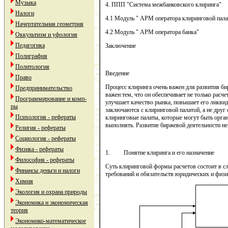
Музыка
4. ППП "Система межбанковского клиринга"
Налоги
4.1 Модуль " АРМ оператора клиринговой пал
Начертательная геометрия
4.2 Модуль " АРМ оператора банка"
Оккультизм и уфология
Педагогика
Заключение
Полиграфия
Политология
Введение
Право
Процесс клиринга очень важен для развития би
Предпринимательство
важен тем, что он обеспечивает не только рас
Программирование и комп-
улучшает качество рынка, повышает его ликвид
ры
заключаются с клиринговой палатой, а не друг
Психология - рефераты
клиринговые палаты, которые могут быть орган
выполнять. Развитие биржевой деятельности не
Религия - рефераты
Социология - рефераты
Физика - рефераты
1. Понятие клиринга и его назначение
Философия - рефераты
Суть клиринговой формы расчетов состоит в с
Финансы деньги и налоги
требований и обязательств юридических и физи
Химия
Экология и охрана природы
Экономика и экономическая
теория
Экономико-математическое