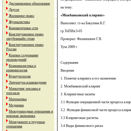
Дистанционное образование
на тему:
Другое
«Межбанковский клиринг»
Жилищное право
Журналистика
Выполнил: ст-ка Бакулина К.Г.
Компьютерные сети
гр.ТоПИвЭ-05
Конституционное право
зарубежныйх стран
Проверил: Филиппович Г.В.
Конституционное право
Тула 2009 г.
России
Краткое содержание
произведений
Содержание
Криминалистика и
криминология
Введение
Культурология
1. Понятие клиринга и его назначение
Литература языковедение
2. Межбанковский клиринг
Маркетинг реклама и
торговля
3. Клиринговые палаты
Математика
3.1 Функции операционной части процесса клир
Медицина
3.2 .Функции финансовой части процесса клири
Международные отношения и
мировая экономика
3.3 Клиринговые расчеты
Менеджмент и трудовые
3.4 Виды финансового риска
отношения