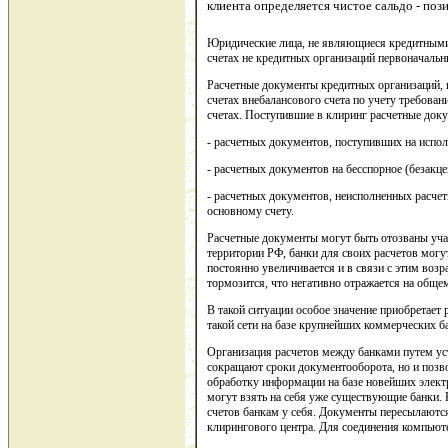
клиента определяется чистое сальдо - поз
Юридические лица, не являющиеся кредитными 
счетах не кредитных организаций первоначальн
Расчетные документы кредитных организаций, 
счетах внебалансового счета по учету требован
счетах. Поступившие в клиринг расчетные доку
- расчетных документов, поступивших на испол
- расчетных документов на бесспорное (безакце
- расчетных документов, неисполненных расче
основному счету.
Расчетные документы могут быть отозваны учас
территории РФ, банки для своих расчетов могу
постоянно увеличивается и в связи с этим воз
тормозится, что негативно отражается на обще
В такой ситуации особое значение приобретает
такой сети на базе крупнейших коммерческих б
Организация расчетов между банками путем уст
сокращают сроки документооборота, но и позв
обработку информации на базе новейших элект
могут взять на себя уже существующие банки.
счетов банкам у себя. Документы пересылают
клирингового центра. Для соединения компьют