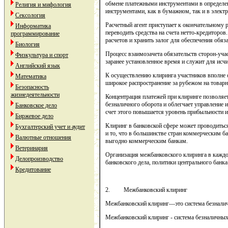
обмене платежными инструментами в определе
Религия и мифология
инструментами, как в бумажном, так и в элект
Сексология
Расчетный агент приступает к окончательному р
Информатика
переводить средства на счета нетто-кредиторо
программирование
расчетов и хранить залог для обеспечения обяз
Биология
Процесс взаимозачета обязательств сторон-уча
Физкультура и спорт
заранее установленное время и служит для исч
Английский язык
К осуществлению клиринга участников вполне о
Математика
широкое распространение за рубежом на товарн
Безопасность
жизнедеятельности
Концентрация платежей при клиринге позволяе
безналичного оборота и облегчает управление 
Банковское дело
счет этого повышается уровень прибыльности и
Биржевое дело
Клиринг в банковской сфере может проводитьс
Бухгалтерский учет и аудит
и то, что в большинстве стран коммерческим б
Валютные отношения
выгодно коммерческим банкам.
Ветеринария
Организация межбанковского клиринга в каждой
Делопроизводство
банковского дела, политики центрального банк
Кредитование
2. Межбанковский клиринг
Межбанковский клиринг—это система безналич
Межбанковский клиринг - система безналичных