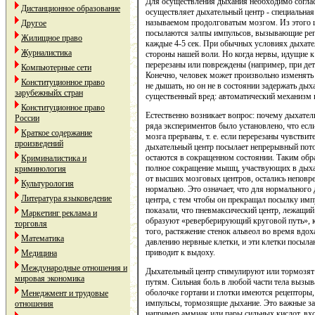
Для осуществления дыхания необходимо согла
Дистанционное образование
осуществляет дыхательный центр - специальная
называемом продолговатым мозгом. Из этого
Другое
посылаются залпы импульсов, вызывающие ре
Жилищное право
каждые 4-5 сек. При обычных условиях дыхате
Журналистика
стороны нашей воли. Но когда нервы, идущие
перерезаны или повреждены (например, при де
Компьютерные сети
Конечно, человек может произвольно изменять 
Конституционное право
не дышать, но он не в состоянии задержать дых
зарубежныйх стран
существенный вред: автоматический механизм в
Конституционное право
Естественно возникает вопрос: почему дыхате
России
ряда экспериментов было установлено, что есл
Краткое содержание
мозга прерваны, т. е. если перерезаны чувстви
произведений
дыхательный центр посылает непрерывный пот
остаются в сокращенном состоянии. Таким обр
Криминалистика и
полное сокращение мышц, участвующих в дыхан
криминология
от высших мозговых центров, остались непов
Культурология
нормально. Это означает, что для нормальног
Литература языковедение
центра, с тем чтобы он прекращал посылку и
показали, что пневмаксический центр, лежащий 
Маркетинг реклама и
образуют «реверберирующий круговой путь», к
торговля
того, растяжение стенок альвеол во время вдох
Математика
давлению нервные клетки, и эти клетки посыл
приводит к выдоху.
Медицина
Международные отношения и
Дыхательный центр стимулируют или тормозят
мировая экономика
путям. Сильная боль в любой части тела вызыв
оболочке гортани и глотки имеются рецепторы
Менеджмент и трудовые
импульсы, тормозящие дыхание. Это важные за
отношения
например аммиак или пары сильных кислот, вхо