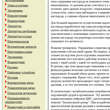
моделирование
пока содержание кислорода не понизится очень с
накапливаться, то дыхание резко участится и 
Этика и эстетика
человеку дают дышать воздухом с нормальным
Эргономика
углекислоты, опять-таки наблюдается учащение
Юриспруденция
кислорода, а главным образом накоплением угл
Языковедение
Для большей надежности осуществления надлеж
Литература
кислорода выработался еще один регулирующий
(arteria carotid) находится небольшое вздутие
Литература зарубежная
чувствительные к изменениям химического сос
Литература русская
уровня кислорода эти рецепторы посылают нер
повышают его активность.
Юридпсихология
Историческая личность
Влияние тренировки. Упражнения и практика п
выполнению той или иной задачи. Во-первых, 
Иностранные языки
сильнее (вследствие роста отдельных мышечных
Эргономика
выполнении того или иного действия человек 
Языковедение
ровно с такой силой, с какой это необходимо д
В-третьих, при этом происходят изменения в с
Реклама
физкультурника несколько увеличено и в поко
Цифровые устройства
перекачивает больший объем крови, причем не 
каждого сокращения. Кроме того, атлет дышит 
История
нагрузке количество проходящего через легкие
Компьютерные науки
дыхания, а за счет увеличения его глубины. Э
Управленческие науки
В соответствии с метаболическими потребност
Психология педагогика
окружающей средой и организмом. Эту жизнен
Промышленность
взаимосвязанных нейронов ЦНС, расположенны
производство
понятие
"дыхательный центр"
. При воздейств
приспособление функции дыхания к меняющим
Краеведение и этнография
возникновения дыхательного ритма, впервые б