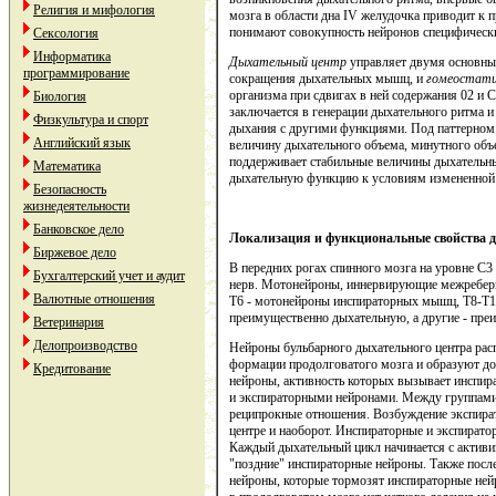
Религия и мифология
мозга в области дна IV желудочка приводит 
понимают совокупность нейронов специфически
Сексология
Информатика
Дыхательный центр
управляет двумя основн
программирование
сокращения дыхательных мышц, и
гомеостати
организма при сдвигах в ней содержания 02 и 
Биология
заключается в генерации дыхательного ритма и
Физкультура и спорт
дыхания с другими функциями. Под паттерном 
Английский язык
величину дыхательного объема, минутного объ
поддерживает стабильные величины дыхательных
Математика
дыхательную функцию к условиям измененной 
Безопасность
жизнедеятельности
Банковское дело
Локализация и функциональные свойства 
Биржевое дело
В передних рогах спинного мозга на уровне С
Бухгалтерский учет и аудит
нерв. Мотонейроны, иннервирующие межреберны
Валютные отношения
Т6 - мотонейроны инспираторных мышц, T8-T10
преимущественно дыхательную, а другие - пр
Ветеринария
Делопроизводство
Нейроны бульбарного дыхательного центра расп
формации продолговатого мозга и образуют д
Кредитование
нейроны, активность которых вызывает инспир
и экспираторными нейронами. Между группам
реципрокные отношения. Возбуждение экспира
центре и наоборот. Инспираторные и экспиратор
Каждый дыхательный цикл начинается с активи
"поздние" инспираторные нейроны. Также посл
нейроны, которые тормозят инспираторные ней