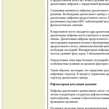
в продолговатом мозге нет четкого деления на 
дыхательных нейронов с определенной функцие
Спонтанная активность нейронов дыхательного 
развития. Возбуждение дыхательного центра у
дыхательных нейронов продолговатого мозга. 
различными отделами ЦНС пейсмекерный механ
физиологическое значение.
В варолиевом мосту находятся ядра дыхательн
дыхательные нейроны моста участвуют в механ
объема. Дыхательные нейроны продолговатого 
нисходящими нервными путями и функционирую
продолговатого мозга, пневмотаксический цент
возбуждая последний. Инспираторные нейроны
мостом удлиняет фазу вдоха. Гипоталамически
Определенные зоны коры больших полушарий о
особенностями влияния на организм факторов 
Таким образом, мы видим, что управление ды
нейронных структур. В процессе управления д
структур дыхательного центра.
Рефлекторная регуляция дыхания
Нейроны дыхательного центра имеют связи с 
легких и рецепторов сосудистых рефлексогенны
многообразная, сложная и биологически важна
функциями организма.
Различают несколько типов механорецепторов: