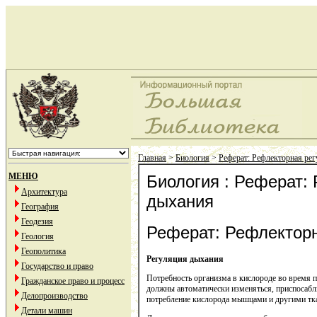
Главная
>
Биология
>
Реферат: Рефлекторная ре
МЕНЮ
Биология : Реферат:
Архитектура
дыхания
География
Геодезия
Реферат: Рефлекторн
Геология
Геополитика
Регуляция дыхания
Государство и право
Потребность организма в кислороде во время п
Гражданское право и процесс
должны автоматически изменяться, приспосаб
Делопроизводство
потребление кислорода мышцами и другими тка
Детали машин