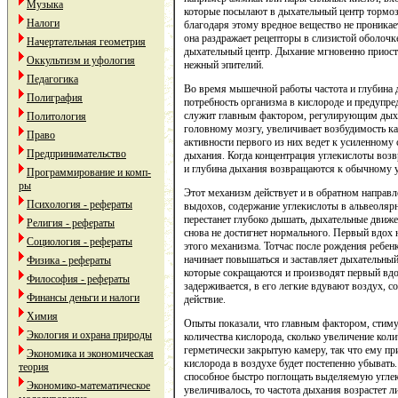
Музыка
которые посылают в дыхательный центр тормоз
Налоги
благодаря этому вредное вещество не проникает 
она раздражает рецепторы в слизистой оболочк
Начертательная геометрия
дыхательный центр. Дыхание мгновенно приостан
Оккультизм и уфология
нежный эпителий.
Педагогика
Во время мышечной работы частота и глубина
Полиграфия
потребность организма в кислороде и предупре
служит главным фактором, регулирующим дыха
Политология
головному мозгу, увеличивает возбудимость ка
Право
активности первого из них ведет к усиленному
Предпринимательство
дыхания. Когда концентрация углекислоты возв
и глубина дыхания возвращаются к обычному 
Программирование и комп-
ры
Этот механизм действует и в обратном направл
Психология - рефераты
выдохов, содержание углекислоты в альвеолярно
перестанет глубоко дышать, дыхательные движен
Религия - рефераты
снова не достигнет нормального. Первый вдох
Социология - рефераты
этого механизма. Тотчас после рождения ребенк
начинает повышаться и заставляет дыхательн
Физика - рефераты
которые сокращаются и производят первый вдо
Философия - рефераты
задерживается, в его легкие вдувают воздух, 
Финансы деньги и налоги
действие.
Химия
Опыты показали, что главным фактором, стим
Экология и охрана природы
количества кислорода, сколько увеличение кол
герметически закрытую камеру, так что ему пр
Экономика и экономическая
кислорода в воздухе будет постепенно убывать.
теория
способное быстро поглощать выделяемую углеки
Экономико-математическое
увеличивалось, то частота дыхания возрастет л