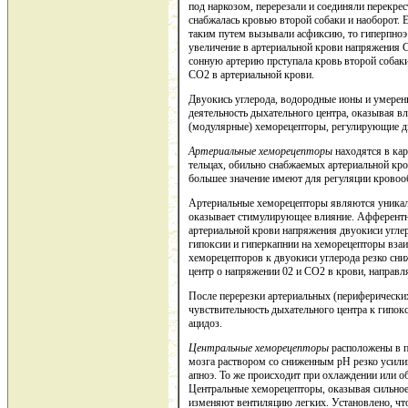
под наркозом, перерезали и соединяли перекре
снабжалась кровью второй собаки и наоборот. Е
таким путем вызывали асфиксию, то гиперпноэ 
увеличение в артериальной крови напряжения С
сонную артерию прступала кровь второй собаки
СО2 в артериальной крови.
Двуокись углерода, водородные ионы и умере
деятельность дыхательного центра, оказывая в
(модулярные) хеморецепторы, регулирующие д
Артериальные хеморецепторы
находятся в кар
тельцах, обильно снабжаемых артериальной кр
большее значение имеют для регуляции кровоо
Артериальные хеморецепторы являются уникал
оказывает стимулирующее влияние. Афферентн
артериальной крови напряжения двуокиси угле
гипоксии и гиперкапнии на хеморецепторы взаи
хеморецепторов к двуокиси углерода резко с
центр о напряжении 02 и СО2 в крови, направл
После перерезки артериальных (периферически
чувствительность дыхательного центра к гипок
ацидоз.
Центральные хеморецепторы
расположены в п
мозга раствором со сниженным рН резко усилив
апноэ. То же происходит при охлаждении или о
Центральные хеморецепторы, оказывая сильное 
изменяют вентиляцию легких. Установлено, чт