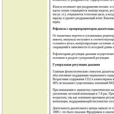
Кашель
возникает при раздражении механо- и х
вдоха сильно сокращаются мышцы выдоха, резк
мм рт. ст.), открывается голосовая щель, и в
наружу и удаляет раздражающий агент. Кашле
нерва.
Рефлексы с проприорецепторов дыхатель
От мышечных веретен и сухожильных рецепто
живота, импульсы поступают в соответствующи
головного мозга, контролирующие состояние с
сокращений в зависимости от исходной длины
Рефлекторная регуляция дыхания осуществляе
изложено в разделе гуморальной регуляции.
Гуморальная регуляция дыхания
Главным физиологическим стимулом дыхательн
обусловливает поддержание нормального содер
Возрастание содержания СО2 в альвеолярном в
40% не вызывает существенных изменений МО
При повышении в замкнутых герметических ка
увеличение легочной вентиляции в 7-8 раз. Пр
возрастала, так как основным признаком регул
вентиляции, поддерживающей постоянство сост
Деятельность дыхательного центра зависит от 
1890 г. это было показано Фредериком в опыт