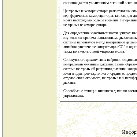
сопровождается увеличением легочной вентиляц
Центральные хеморецепторы реагируют на изме
периферические хеморецепторы, так как для д
мозга необходимо больше времени. Гиперкапния
центральные хеморецепторы.
Для определения чувствительности центральны
изучения синергизма и антагонизма дыхательны
системы используют метод возвратного дыхан
линейное увеличение концентрации СО^ и одно
также во внеклеточной жидкости мозга.
Совокупность дыхательных нейронов следовало
центральный механизм дыхания. Таким образом
системе центральной регуляции дыхания, котор
зоны и ядра промежуточного, среднего, продол
отделов спинного мозга, центральные и перифе
дыхания.
Своеобразие функции внешнего дыхания состоит
управляемая.
Инфор