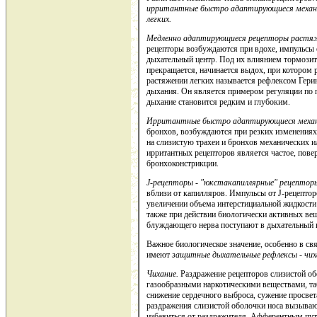
ирритантные быстро адаптирующиеся механо
легких.
Медленно адаптирующиеся рецепторы растяж
рецепторы возбуждаются при вдохе, импульсы
дыхательный центр. Под их влиянием тормозит
прекращается, начинается выдох, при котором
растяжении легких называется рефлексом Герин
дыхания. Он является примером регуляции по 
дыхание становится редким и глубоким.
Ирритантные быстро адаптирующиеся меха
бронхов, возбуждаются при резких изменениях 
на слизистую трахеи и бронхов механических 
ирритантных рецепторов является частое, пове
бронхоконстрикции.
J-рецепторы - "юкстакапиллярные" рецептор
вблизи от капилляров. Импульсы от J-рецепто
увеличении объема интерстициальной жидкости 
также при действии биологически активных ве
блуждающего нерва поступают в дыхательный ц
Важное биологическое значение, особенно в св
имеют
защитные дыхательные рефлексы - чиха
Чихание.
Раздражение рецепторов слизистой об
газообразными наркотическими веществами, т
снижение сердечного выброса, сужение просве
раздражения слизистой оболочки носа вызываю
избавиться от раздражителя. Афферентным пут