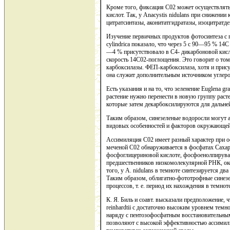
Кроме того, фиксация С02 может осуществлять
кислот. Так, у Anacystis nidulans при снижени
цитратсинтазы, аконитатгидратазы, изоцитратд
Изучение первичных продуктов фотосинтеза с 
cylindrica показало, что через 5 с 90—95 % 1
—4 % присутствовало в С4- дикарбоновой кисл
скорость 14С02-поглощения. Это говорит о том
карбоксилазы. ФЕП-карбоксилаза, хотя и присутс
она служит дополнительным источником углерод
Есть указания и на то, что зеленение Euglena gr
растение нужно перенести в новую группу раст
которые затем декарбоксилируются для дальне
Таким образом, синезеленые водоросли могут 
видовых особенностей и факторов окружающей
Ассимиляция С02 имеет разный характер при осв
меченой С02 обнаруживается в фосфатах Сахаро
фосфоглицериновой кислоте, фосфоенолпирувате
предшественников низкомолекулярной РНК, око
того, у A. nidulans в темноте синтезируется д
Таким образом, облигатно-фототрофные синез
процессов, т. е. период их нахождения в темнот
К. Я. Биль и соавт. высказали предположение,
reinhardtii с достаточно высоким уровнем тем
наряду с пентозофосфатным восстановительным
позволяют с высокой эффективностью ассимилир