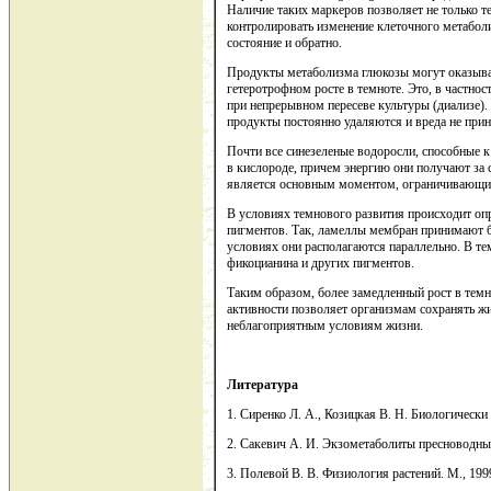
Наличие таких маркеров позволяет не только т
контролировать изменение клеточного метаболи
состояние и обратно.
Продукты метаболизма глюкозы могут оказыват
гетеротрофном росте в темноте. Это, в частнос
при непрерывном пересеве культуры (диализе).
продукты постоянно удаляются и вреда не прин
Почти все синезеленые водоросли, способные 
в кислороде, причем энергию они получают за 
является основным моментом, ограничивающим
В условиях темнового развития происходит оп
пигментов. Так, ламеллы мембран принимают б
условиях они располагаются параллельно. В те
фикоцианина и других пигментов.
Таким образом, более замедленный рост в тем
активности позволяет организмам сохранять жи
неблагоприятным условиям жизни.
Литература
1. Сиренко Л. А., Козицкая В. Н. Биологически
2. Сакевич А. И. Экзометаболиты пресноводны
3. Полевой В. В. Физиология растений. М., 199