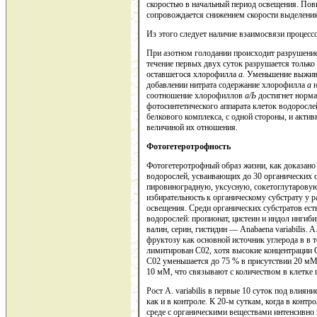
скоростью в начальный период освещения. Повы
сопровождается снижением скорости выделения
Из этого следует наличие взаимосвязи процесс
При азотном голодании происходит разрушение п
течение первых двух суток разрушается тольк
оставшегося хлорофилла
а.
Уменьшение выжива
добавлении нитрата содержание хлорофилла
а
соотношение хлорофиллов
а/Ь
достигнет норма
фотосинтетического аппарата клеток водоросл
белкового комплекса, с одной стороны, и актив
величиной их отношения.
Фотогетеротрофность
Фотогетеротрофный образ жизни, как доказано
водорослей, усваивающих до 30 органических со
пировиноградную, уксусную, сокетоглутарову
избирательность к органическому субстрату у 
освещения. Среди органических субстратов ест
водорослей: пропионат, цистеин и индол ингибиру
валин, серин, гистидин — Anabaena variabilis. 
фруктозу как основной источник углерода в в те
лимитирован С02, хотя высокие концентрации 
С02 уменьшается до 75 % в присутствии 20 мМ
10 мМ, что связывают с количеством в клетке 
Рост A. variabilis в первые 10 суток под влия
как и в контроле. К 20-м суткам, когда в контр
среде с органическими веществами интенсивно п