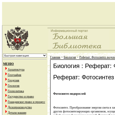
Главная
>
Биология
>
Реферат: Фотосинтез водор
МЕНЮ
Биология : Реферат:
Архитектура
География
Реферат: Фотосинтез
Геодезия
Геология
Геополитика
Фотосинтез водорослей
Государство и право
Гражданское право и процесс
Делопроизводство
Фотосинтез. Преобразование энергии света в х
других фотосинтезирующих организмов, осуще
Детали машин