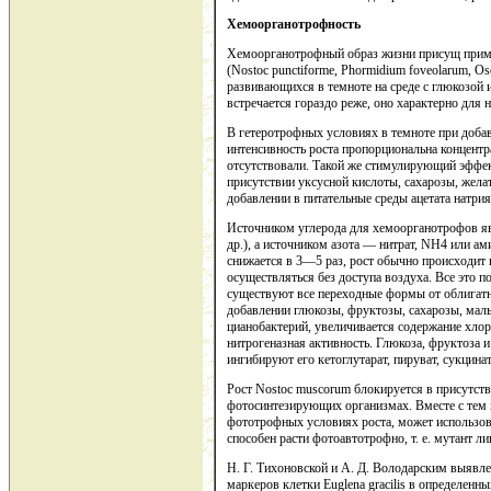
Хемоорганотрофность
Хемоорганотрофный образ жизни присущ приме
(Nostoc punctiforme, Phormidium foveolarum, Osc
развивающихся в темноте на среде с глюкозой 
встречается гораздо реже, оно характерно для 
В гетеротрофных условиях в темноте при доба
интенсивность роста пропорциональна концент
отсутствовали. Такой же стимулирующий эффект
присутствии уксусной кислоты, сахарозы, желат
добавлении в питательные среды ацетата натрия
Источником углерода для хемоорганотрофов явл
др.), а источником азота — нитрат, NH4 или 
снижается в 3—5 раз, рост обычно происходит 
осуществляться без доступа воздуха. Все это 
существуют все переходные формы от облигатны
добавлении глюкозы, фруктозы, сахарозы, мал
цианобактерий, увеличивается содержание хлор
нитрогеназная активность. Глюкоза, фруктоза 
ингибируют его кетоглутарат, пируват, сукцинат,
Рост Nostoc muscorum блокируется в присутст
фотосинтезирующих организмах. Вместе с тем м
фототрофных условиях роста, может использоват
способен расти фотоавтотрофно, т. е. мутант 
Н. Г. Тихоновской и А. Д. Володарским выявл
маркеров клетки Euglena gracilis в определе