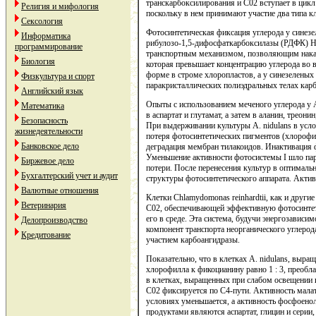
транскарбоксилирования и С02 вступает в цикл
Религия и мифология
поскольку в нем принимают участие два типа кл
Сексология
Фотосинтетическая фиксация углерода у синезе
Информатика
рибулозо-1,5-дифосфаткарбоксилазы (РДФК) Но
программирование
транспортным механизмом, позволяющим накапл
Биология
которая превышает концентрацию углерода во 
форме в строме хлоропластов, а у синезелены
Физкультура и спорт
паракристаллических полиэдральных телах кар
Английский язык
Опыты с использованием меченого углерода у Ап
Математика
в аспартат и глутамат, а затем в аланин, треон
Безопасность
При выдерживании культуры A. nidulans в усло
жизнедеятельности
потеря фотосинтетических пигментов (хлорофил
Банковское дело
деградация мембран тилакоидов. Инактивация 
Уменьшение активности фотосистемы I шло пара
Биржевое дело
потери. После перенесения культур в оптималь
Бухгалтерский учет и аудит
структуры фотосинтетического аппарата. Актив
Валютные отношения
Клетки Chlamydomonas reinhardtii, как и друг
Ветеринария
С02, обеспечивающей эффективную фотосинтет
его в среде. Эта система, будучи энергозависи
Делопроизводство
компонент транспорта неорганического углерода
Кредитование
участием карбоангидразы.
Показательно, что в клетках A. nidulans, выра
хлорофилла к фикоцианину равно 1 : 3, преобл
в клетках, выращенных при слабом освещении и
С02 фиксируется по С4-пути. Активность мала
условиях уменьшается, а активность фосфоен
продуктами являются аспартат, глицин и серии,