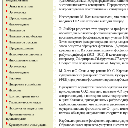
моделирование
трансмембранным перераспределением катионов
энергизации клеток освещением. Перераспреде
Этика и эстетика
микроокружении пластоцианина и стимуляции 
Эргономика
Исследования М. Кальвина показали, что глав
Юриспруденция
вводится С02 и из которого выходит углерод.
Языковедение
Э. Либберт разделяет этот процесс на три фаз
Литература
образует две молекулы фосфоглицерата при уч
Литература зарубежная
восстановления фосфоглицерат при участии Н
Затем наступает фаза регенерации, когда кажда
Литература русская
этого вещества образуется фруктозо-1,6-дифосф
Юридпсихология
крахмал и т. п. Из остальных молекул фосфогл
Историческая личность
рибулозодифосфат (5С3—3С5). В качестве пр
(например, С4-эритрозо-С6-фруктозо-С7-седог
Иностранные языки
Процесс этот получил название «С3-пути», и он
Эргономика
М. Хетч и С. Слэк, а еще раньше Ю. С. Карпил
Языковедение
субтропических (сахарного тростника, кукуруз
Реклама
(ФЕП) при участии фосфоенолпируваткарбокси
Цифровые устройства
В результате образуется щавелево-уксусная ки
История
присоединение СО2 получило название «С4-пути
аспарагиновую), а последняя затем подвергает
Компьютерные науки
в цикл Кальвина, присоединяясь к рибулозодиф
Управленческие науки
карбоксилирования, что позволяет растениям со
Психология педагогика
осуществляющие фотосинтез по С4-пути, имеют
клетках обкладки, окружающих сосудистые пуч
Промышленность
производство
Карбоксилирование фосфоенолпировиноградной
Краеведение и этнография
Образовавшаяся щавелево-уксусная кислота пер