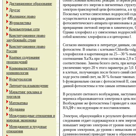
собой сложный комплекс реакций. В первой ре
Дистанционное образование
превращение его энергии в пигментных структу
электрон-транспортной цепи фотосинтеза, а в т
Другое
Поскольку клетки синезеленых водорослей сод
Жилищное право
осуществляется в широком диапазоне (от 400 д
Журналистика
фотосинтетического аппарата организованы в д
превращения световой энергии в химическую, О
Компьютерные сети
Однако хлорофилл а у синезеленых водорослей
Конституционное право
собой комплекс хлорофилла а и цитохрома f.
зарубежныйх стран
Согласно имеющимся в литературе данным, син
Конституционное право
фотосистем. В опытах с клетками Chlorella vul
России
хлорофиллов и каротиноидов на 25—30 % выше
Краткое содержание
соотношения Ха/Хь при этом составляла 2,9 и 
произведений
соответственно. Замена белого света, при кот
увеличению через 20 ч этого параметра до 5,0.
Криминалистика и
в клетках, получающих после белого синий св
криминология
ходе роста синий свет, на 30 % больше таковы
Культурология
b функционально связан с фотосистемой II, си
Литература языковедение
данной фотосистемы и тем самым оптимального 
Маркетинг реклама и
В результате светового возбуждения, наступа
торговля
переноса образовавшегося электрона в цепь по
Математика
Возбуждение же фотосистемы I приводит к оки
НАДФ с последующим ее восстановлением.
Медицина
Международные отношения и
Электрон, образующийся в результате фотовозб
мировая экономика
следования отдает содержащуюся в нем энергию
повышает энергию электрона от уровня окисл
Менеджмент и трудовые
донором электронов, до уровня с невысоким о
отношения
(длинноволновая) приводит также к образован