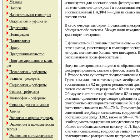
Музыка
используется для восстановления ферредоксина
пигмент окисляет цитохром f и восстанавливае
Налоги
восстановленный НАДФ-Н— один из самых важ
Начертательная геометрия
энергии света.
Оккультизм и уфология
В свою очередь, цитохром f, отдавший электрон
Педагогика
объединяет обе системы. Между ними находит
Полиграфия
транспорте электронов.
Политология
С фотосистемой II связаны пластохиноны — с
Право
потенциалом, участвующие в транспорте электр
которых значительно больше, чем цитохрома. В
Предпринимательство
располагаются после фотосистемы I.
Программирование и комп-
ры
Энергия электрона используется на образовани
фосфорилирование, связано с фотосистемой II
Психология - рефераты
f. Второе место существует предположительно
Религия - рефераты
Гусев показали, что на тилакоидных мембранах
восстанавливать 02 на уровне реакционный це
Социология - рефераты
систем совместно или раздельно с 02 как акце
Физика - рефераты
Обнаружено отклонение фотообмена 02 от нормы
Философия - рефераты
оказывает одинаково тормозящее действие на ф
способностью активировать поглощение 02 в фо
Финансы деньги и налоги
фотосинтез снижался на 50—70 %. Тормозит фо
Химия
совместной инкубации синезеленых водорослей
обогащающим среду Н202, также на 50—70 % ин
Экология и охрана природы
необходимость поддержания определенного уро
Экономика и экономическая
общего метаболизма клетки на свету. Е. Л. Бар
теория
клетками синезеленых водорослей зависит от 
Экономико-математическое
пластоцианина с реакционными центрами фотоси