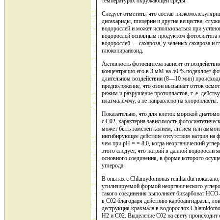
температурах окружающей среды.
Следует отметить, что состав низкомолекуляр
дисахариды, глицерин и другие вещества, слу
водорослей и может использоваться при устано
водорослей основным продуктом фотосинтеза я
водорослей — сахароза, у зеленых сахароза и 
глюкопиранозид.
Активность фотосинтеза зависит от воздействи
концентрация его в 3 мМ на 50 % подавляет фот
длительном воздействии (8—10 мин) происход
предположение, что озон вызывает отток осмот
режим и разрушение протопластов, т. е. действу
плазмалемму, а не направлено на хлоропласты.
Показательно, что для клеток морской диатомо
с С02, характерна зависимость фотосинтетичес
может быть заменен калием, литием или аммони
ингибирующее действие отсутствия натрия на ф
чем при рН = = 8,0, когда неорганический угл
этого следует, что натрий в данной водоросли
основного соединения, в форме которого осущ
углерода.
В опытах с Chlamydomonas reinhardtii показан
утилизируемой формой неорганического углерод
такого соединения выполняет бикарбонат НСО
в С02 благодаря действию карбоангидразы, ло
деструкция крахмала в водорослях Сhlаmidomo
Н2 и С02. Выделение С02 на свету происходит