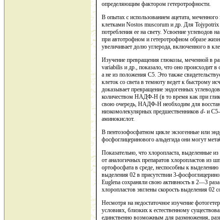
определяющим фактором гетеротрофности.
В опытах с использованием ацетата, меченного
клетками Nostos muscorum и др. Для Тоjypotrix 
потребления ее на свету. Усвоение углеводов н
при автотрофном и гетеротрофном образе жизн
увеличивает долю углерода, включенного в кле
Изучение превращения глюкозы, меченной в раз
variabilis и др., показало, что оно происходи
а не из положения С5. Это также свидетельств
клеток со света в темноту ведет к быстрому и
доказывает превращение эндогенных углеводо
количеством НАДФ-Н (в то время как при глик
свою очередь, НАДФ-Н необходим для восстан
низкомолекулярных предшественников
d
-
и С5
аминокислот.
В пентозофосфатном цикле экзогенные или эндо
фосфоглицеринового альдегида они могут мета
Показательно, что хлоропласта, выделенные из
от аналогичных препаратов хлоропластов из ш
ортофосфата в среде, неспособны к выделению 
выделения 02 в присутствии 3-фосфоглицерино
Euglena сохраняли свою активность в 2—3 раза 
хлоропластов эвглены скорость выделения 02 с
Несмотря на недостаточное изучение фотогетер
условиях, близких к естественному существова
единственно возможным для размножения, разв