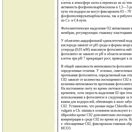
клеток в атмосфере азота и переносах их из темно
активность фосфоенолкарбоксилазы в 1,5—5 раз
пути эти водоросли могут фиксировать 65—70 %
фосфоенолпируваткарбоксилазы, так и рибулоз
по Сз- и С4-пути.
Фотосинтетическое выделение О2 интактными к
мембран, регулирующих стыковку пластоциани
У облигатно-ацидофильной одноклеточной водо
кислорода зависит от рН среды и формы неорга
углерода (0,03 мМ) максимум фотосинтеза наб
фотосинтез не зависит от рН в области величи
клеток при рН 7 прекращает рост, приводит к п
В общей зависимости интенсивности фотосинте
определенные отличия. У зеленых, синезелены
протекания фотосинтеза, определяемый как от
С02 зависит от количества поглощенного С02 
величина интенсивности протекания фотосинтез
На постоянном свету во время светового перио
временем, хотя скорость выделения 02 при это
использования в фотосинтезе в следующих за т
важна для водорослей, обитающих в мало забу
С02. Установлено, что разные виды Chlorella п
vulgaris и Ch. miniata в основном используют в 
ellipsoidea кроме С02 дополнительно поглощаю
концентрации в среде С02 во время их роста. На
е. обогащенные С02, фиксировали главным обр
HCO3.