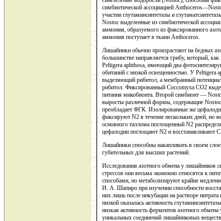
синезеленые водоросли (Nostoc), способны фик
симбиотической ассоциацией Anthoceros—Nostoc
участии глутаминсинтетазы и глутаматсинтетаз
Nostoc выделенные из симбиотической ассоциа
аммония, образуемого из фиксированного азота
аммония поступает в ткани Anthoceros.
Лишайники обычно произрастают на бедных азо
большинстве направляется грибу, который, как
Peltigera aphthosa, имеющий два фотосинтези
обитаний с низкой освещенностью. У Peltigera
выделяющий рибитол, а мембранный потенциал
рибитол. Фиксированный Соссоmуха СО2 выдел
питания микобионта. Второй симбионт — Nostoc
выросты различной формы, содержащие Nostoc
преобладает ФГК. Изолированные же цефалоди
фиксируют N2 в течение нескольких дней, но м
основного таллома поглощенный N2 распределя
цефалодии поглощают N2 и восстанавливают С
Лишайники способны накапливать в своем слое
губительных для высших растений.
Исследования азотного обмена у лишайников св
стрессов они весьма экономно относятся к пи
способами, но метаболизируют крайне медленн
И. А. Шапиро при изучении способности восста
них лишь после инкубации на растворе нитрата и
низкой оказалась активность глутаминсинтета
низкая активность ферментов азотного обмена 
уникальных соединений лишайниковых веществ