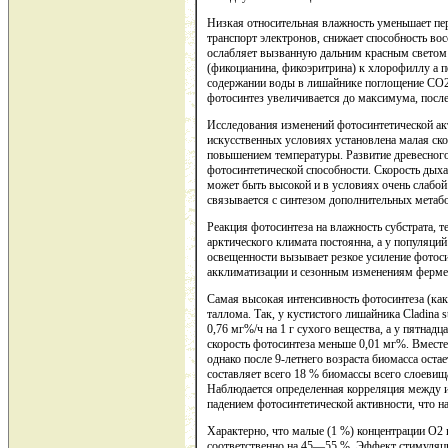
Низкая относительная влажность уменьшает пер
транспорт электронов, снижает способность во
ослабляет вызванную дальним красным светом
(фикоцианина, фикоэритрина) к хлорофиллу а 
содержании воды в лишайнике поглощение СО2 
фотосинтез увеличивается до максимума, посл
Исследования изменений фотосинтетической акт
искусственных условиях установлена малая ско
повышением температуры. Развитие древесного
фотосинтетической способности. Скорость дыхан
может быть высокой и в условиях очень слабой
связывается с синтезом дополнительных метабо
Реакция фотосинтеза на влажность субстрата, т
арктического климата постоянна, а у популяци
освещенности вызывает резкое усиление фотоси
акклиматизации и сезонным изменениям фермен
Самая высокая интенсивность фотосинтеза (как
таллома. Так, у кустистого лишайника Cladina s
0,76 мг%/ч на 1 г сухого вещества, а у пятнадц
скорость фотосинтеза меньше 0,01 мг%. Вместе
однако после 9-летнего возраста биомасса остае
составляет всего 18 % биомассы всего слоевища
Наблюдается определенная корреляция между 
падением фотосинтетической активности, что н
Характерно, что малые (1 %) концентрации О2 
соответственно на 45—55 %. Эффект стимуляц