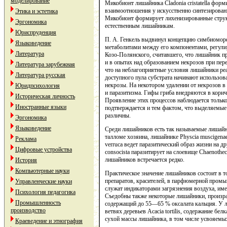
моделирование
Микобионт лишайника Cladonia cristatella фор
взаимоотношения у искусственно синтезирован
Этика и эстетика
Микобионт формирует лихенизированные струк
Эргономика
естественным лишайникам.
Юриспруденция
П. А. Генкель выдвинул концепцию симбиоморф
Языковедение
метаболитами между его компонентами, регули
Литература
Козо-Полянского, считавшего, что лишайник п
и в опытах над образованием некрозов при переу
Литература зарубежная
что на неблагоприятные условия лишайники реа
Литература русская
доступного пула субстрата начинают использов
некрозы. На некотором удалении от некрозов 
Юридпсихология
и паразитизма. Гифы гриба внедряются в корич
Историческая личность
Проявление этих процессов наблюдается толь
Иностранные языки
подтверждается и тем фактом, что выделяемые
различны.
Эргономика
Языковедение
Среди лишайников есть так называемые лишайни
талломе хозяина, лишайнике Physcia muscigenae
Реклама
verruca ведет паразитический образ жизни на 
Цифровые устройства
consocista паразитирует на слоевище Chaenothec
лишайников встречается редко.
История
Компьютерные науки
Практическое значение лишайников состоит в 
препаратов, красителей, в парфюмерной пром
Управленческие науки
служат индикаторами загрязнения воздуха, име
Психология педагогика
Съедобны также некоторые лишайники, произраст
Промышленность
содержащий до 55—65 % оксалата кальция. У л
производство
ветвях деревьев Acacia tortilis, содержание бе
сухой массы лишайника, в том числе усвояемы
Краеведение и этнография