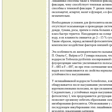
Лишайники способны также к темновой фиксации
фиксации, чему способствует темповая активн
способны к темновой фиксации. У дисков лиша
оксалоацетат, аспартат, малат и фумарат, а в 
незначительно.
Необходимым условием для фотосинтеза являет
отсутствует всасывающая и проводящая систем
дождя, тумана, росы, причем в очень больших 
влага быстро теряется. Находящиеся на солнц
воду, и их влажность снижается до 2—15 % су
Таким образом, период активной фотосинтетиче
комплексное воздействие факторов внешней сре
Эта особенность их жизнедеятельности сказыва
П. Опыты С. Вьёрна и О. Гуннара показали, чт
водоросли Trebouxia pyriformis изолированной
флуоресценции заметно увеличиваются полосы 
F—685 и F—697, но при этом соотношение межд
видов восстанавливаются их свойства нормальн
устойчивости к высушиванию.
У нелишайниковой водоросли Scenedesmus, взя
обнаруживается после высушивания увеличение
коротковолновыми полосами, но при увлажнени
Следовательно, у устойчивых видов высушиван
фотосистему I, чем предохраняется деструкция
позволяет организму избегать образования си
ингибировании фотосинтеза. Обезвоживание у
последующем инкубировании этих лишайников 
исходную локализацию катионов.