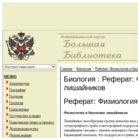
Главная
>
Биология
>
Реферат: Физиология и би
МЕНЮ
Биология : Реферат:
Архитектура
лишайников
География
Геодезия
Реферат: Физиология
Геология
Геополитика
Физиология и биохимия лишайников
Государство и право
Лишайники своеобразная группа комплексных р
Гражданское право и процесс
гетеротрофного гриба и автотрофной водорос
Делопроизводство
лишайников связано с именем немецкого ботан
Баранецкий показали, что водоросли и грибы, в
Детали машин