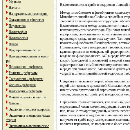
Музыка
Взаимоотношения гриба и водоросли в лишайн
Налоги
Между микобионтом и фикобионтом существую
Начертательная геометрия
Микобионт лишайника Clodonia cristatella в ст
Оккультизм и уфология
Trebouxia лихенизированные структуры, обра
Взаимоотношения между компонентами такого и
Педагогика
контролируемого паразитизма. При этом мико
Полиграфия
водорослей, свойственными естественным лиш
Политология
происходит далеко не во всех случаях. Так, э
изолятами фикобионта Pseudotrebouxia, а также
Право
Показательно, что у водорослей Trebouxia, вы
Предпринимательство
культивировании на минеральной среде происхо
выделение фиксированного 14С в среду. Культ
Программирование и комп-
кислот (физодовой и усниновой) и водной выт
ры
характеристики к симбиотическому состоянию:
Психология - рефераты
в среду при фотосинтезе. Аналогично действуе
Религия - рефераты
vulgaris и штамм лишайниковой водоросли Trebo
Социология - рефераты
Существует несколько теорий, объясняющих вз
Физика - рефераты
одной окончательно доказанной. Согласно перво
имеет место двусторонний паразитизм гриба на
Философия - рефераты
теория, согласно которой гриб и водоросль на
Финансы деньги и налоги
Паразитизм гриба отличается, как правило, у
Химия
определенной части клеток водоросли. Более то
Экология и охрана природы
пор, пока не отомрет водоросль, а потом перех
отношения гриба и водоросли в лишайнике нося
Экономика и экономическая
получает от гриба воду, минеральные элементы,
теория
является паразитом, но несравненно более сла
Экономико-математическое