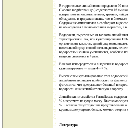
В гидролизатах лишайников определено 20 незам
Cladonia rangiferina и др.) содержится 16 ам
аспарагиновая кислоты, аланин, треонин, лейц
обнаружено в три раза меньше, чем в биомассе
Содержание аминокислот в свободном виде соо
не обнаружены Таминомасляная и орнитин, а в
Водоросли, выделенные из таллома лишайников
характеристики. Так, при культивировании Tre
органические кислоты, целый ряд аминокислот, 
питательной среде способность выделять вещес
водорослями сильно уменьшается, особенно при
веществ снижается в 4 раза.
В целом непосредственно выделенные водоросл
культивируемые — лишь 4—7 %.
Вместе с тем культивирование этих водорослей
лишайниковых кислот приближает их физиологи
фотосинтез, что представляет большой интерес
водоросль и на несимбиотическую хлореллу.
Лишайники из семейства Parmeliaceae содержа
% в пересчете на сухую массу. Высокомолекуля
%. Согласно существующим представлениям о 
крупномолекулярных белков, можно говорить 
Литература