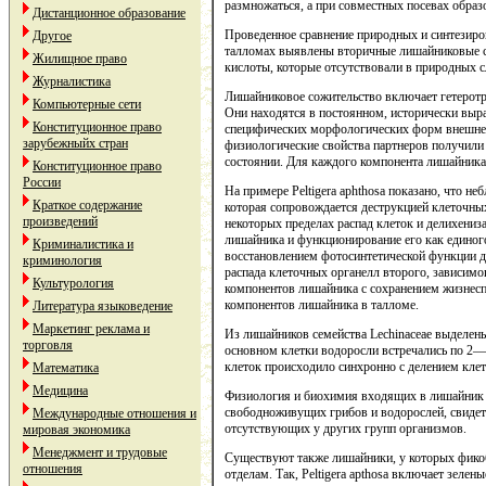
размножаться, а при совместных посевах обра
Дистанционное образование
Проведенное сравнение природных и синтезиров
Другое
талломах выявлены вторичные лишайниковые со
Жилищное право
кислоты, которые отсутствовали в природных 
Журналистика
Лишайниковое сожительство включает гетеротр
Компьютерные сети
Они находятся в постоянном, исторически в
Конституционное право
специфических морфологических форм внешнего 
зарубежныйх стран
физиологические свойства партнеров получили
состоянии. Для каждого компонента лишайника
Конституционное право
России
На примере Peltigera aphthosa показано, что 
Краткое содержание
которая сопровождается деструкцией клеточны
произведений
некоторых пределах распад клеток и делихени
лишайника и функционирование его как единого
Криминалистика и
восстановлением фотосинтетической функции 
криминология
распада клеточных органелл второго, зависимо
Культурология
компонентов лишайника с сохранением жизнесп
компонентов лишайника в талломе.
Литература языковедение
Маркетинг реклама и
Из лишайников семейства Lechinaceae выделены
торговля
основном клетки водоросли встречались по 2—
клеток происходило синхронно с делением клет
Математика
Медицина
Физиология и биохимия входящих в лишайник 
свободноживущих грибов и водорослей, свидет
Международные отношения и
отсутствующих у других групп организмов.
мировая экономика
Менеджмент и трудовые
Существуют также лишайники, у которых фикоб
отношения
отделам. Так, Peltigera apthosa включает зелен