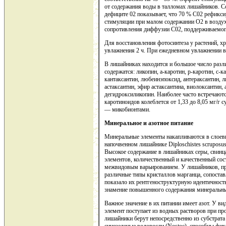
от содержания воды в талломах лишайников. С
дефиците 02 показывает, что 70 % С02 рефикс
стимуляции при малом содержании О2 в воздух
сопротивления диффузии С02, поддерживаемог
Для восстановления фотосинтеза у растений, хр
увлажнения 2 ч. При ежедневном увлажнении в 
В лишайниках находится и большое число разли
содержатся: ликопин, а-каротин, р-каротин, с-к
кантаксантин, любеинэпоксид, антераксантин, л
астаксантин, эфир астаксантина, виолоксантин,
дегидроксиликопин. Наиболее часто встречаются
каротиноидов колеблется от 1,33 до 8,05 мг/г 
— микобионтами.
Минеральное
и
азотное
питание
Минеральные элементы накапливаются в слоеви
напочвенном лишайнике Diploschistes scruposus
Высокое содержание в лишайниках серы, свинца,
элементов, количественный и качественный сос
межвидовым варьированием. У лишайников, пр
различные типы кристаллов марганца, сопостав
показало их рентгеноструктурную идентичность
знамение повышенного содержания минеральны
Важное значение в их питании имеет азот. У в
элемент поступает из водных растворов при пр
лишайники берут непосредственно из субстрата