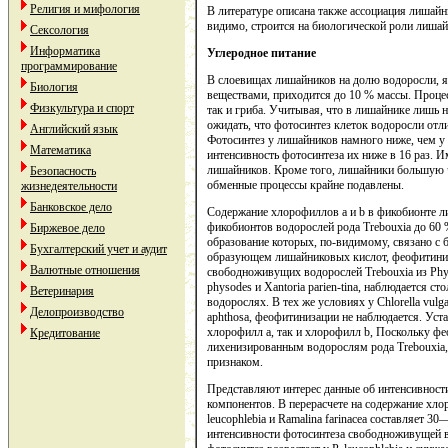
Религия и мифология
В литературе описана также ассоциация лишайник
видимо, строится на биологической роли лишай
Сексология
Информатика
Углеродное
питание
программирование
В слоевищах лишайников на долю водоросли, 
Биология
веществами, приходится до 10 % массы. Процес
Физкультура и спорт
так и гриба. Учитывая, что в лишайнике лишь 
ожидать, что фотосинтез клеток водоросли отли
Английский язык
Фотосинтез у лишайников намного ниже, чем у
Математика
интенсивность фотосинтеза их ниже в 16 раз. 
лишайников. Кроме того, лишайники большую ч
Безопасность
обменные процессы крайне подавлены.
жизнедеятельности
Банковское дело
Содержание хлорофиллов а и b в фикобионте ли
фикобионтов водорослей рода Trebouxia до 60
Биржевое дело
образование которых, по-видимому, связано с б
Бухгалтерский учет и аудит
образующем лишайниковых кислот, феофитиниз
Валютные отношения
свободноживущих водорослей Trebouxia из Phys
physodes и Xantoria parien-tina, наблюдается 
Ветеринария
водорослях. В тех же условиях у Chlorella vulga
Делопроизводство
aphthosa, феофитинизации не наблюдается. Уст
хлорофилл а, так и хлорофилл b, Поскольку ф
Кредитование
лихенизированным водорослям рода Trebouxia,
признаком.
Представляют интерес данные об интенсивност
компонентов. В перерасчете на содержание хлор
leucophlebia и Ramalina farinacea составляет 
интенсивности фотосинтеза свободноживущей в