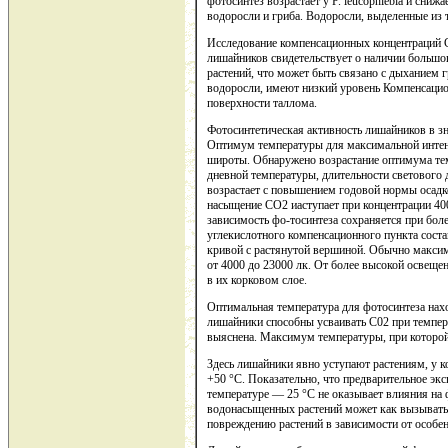
фотосинтез возрастает у P. leucophlebia и снижа
водоросли и гриба. Водоросли, выделенные из 
Исследование компенсационных концентраций С
лишайников свидетельствует о наличии большог
растений, что может быть связано с дыханием 
водоросли, имеют низкий уровень Компенсацио
поверхности таллома.
Фотосинтетическая активность лишайников в з
Оптимум температуры для максимальной интенс
широты. Обнаружено возрастание оптимума тем
дневной температуры, длительности светового
возрастает с повышением годовой нормы осадко
насыщение СО2 иаступает при концентрации 400
зависимость фо-тосинтеза сохраняется при бол
углекислотного компенсационного пункта соста
кривой с растянутой вершиной. Обычно максим
от 4000 до 23000 лк. От более высокой осве
в их корковом слое.
Оптимальная температура для фотосинтеза нахо
лишайники способны усваивать С02 при темпер
выяснена. Максимум температуры, при которой
Здесь лишайники явно уступают растениям, у 
+50 °С. Показательно, что предварительное эк
температуре — 25 °С не оказывает влияния на 
водонасыщенных растений может как вызывать 
повреждению растений в зависимости от особен