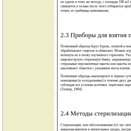
по одном и тому же методу, с площади 100 м2 
снимается и только после этого отбирается про
точки, из грибницы шампиньона.
2.3 Приборы для взятия 
Почвенный образец берут буром, лопатой и нож
обрабатывают спиртом и обжигают. Можно огран
воткнуть их в почву изучаемого горизонта. У
широкогорлую стерильную банку, закрывающуюс
стерильные пергаментные пакеты или пакеты из
наклеивают этикетки с указанием места взятия 
Почвенные образцы анализируют в первые сутк
помещении (в холодильнике) в течение двух дн
соблюдая все условия асептики, тщательно пе
(Теппер, 1994).
2.4 Методы стерилизаци
Стерилизация, или обеспложивание (от лат. ster
микроорганизмов в питательных средах, посуде