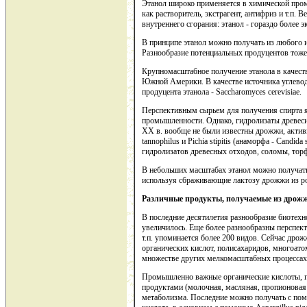
Этанол широко применяется в химической пром
как растворитель, экстрагент, антифриз и т.п. 
внутреннего сгорания: этанол - гораздо более э
В принципе этанол можно получать из любого 
Разнообразие потенциальных продуцентов тоже
Крупномасштабное получение этанола в качеств
Южной Америки. В качестве источника углеводо
продуцента этанола - Saccharomyces cerevisiae.
Перспективным сырьем для получения спирта
промышленности. Однако, гидролизаты древеси
XX в. вообще не были известны дрожжи, актив
tannophilus и Pichia stipitis (анаморфа - Candi
гидролизатов древесных отходов, соломы, торфа
В небольших масштабах этанол можно получать
используя сбраживающие лактозу дрожжи из ро
Различные продукты, получаемые из дрож
В последние десятилетия разнообразие биотехн
увеличилось. Еще более разнообразны перспект
т.п. упоминается более 200 видов. Сейчас др
органических кислот, полисахаридов, многоато
множестве других мелкомасштабных процессах
Промышленно важные органические кислоты, 
продуктами (молочная, масляная, пропионовая
метаболизма. Последние можно получать с по