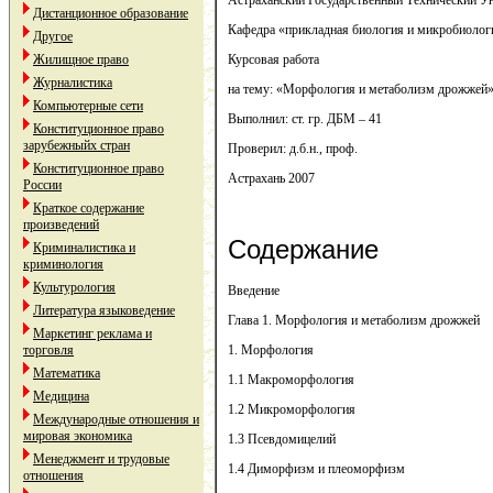
Астраханский Государственный Технический У
Дистанционное образование
Кафедра «прикладная биология и микробиолог
Другое
Жилищное право
Курсовая работа
Журналистика
на тему: «Морфология и метаболизм дрожжей
Компьютерные сети
Выполнил: ст. гр. ДБМ – 41
Конституционное право
зарубежныйх стран
Проверил: д.б.н., проф.
Конституционное право
Астрахань 2007
России
Краткое содержание
произведений
Содержание
Криминалистика и
криминология
Культурология
Введение
Литература языковедение
Глава 1. Морфология и метаболизм дрожжей
Маркетинг реклама и
торговля
1. Морфология
Математика
1.1 Макроморфология
Медицина
1.2 Микроморфология
Международные отношения и
мировая экономика
1.3 Псевдомицелий
Менеджмент и трудовые
1.4 Диморфизм и плеоморфизм
отношения