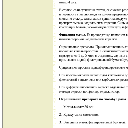
около 4 см2.
В случае, если суспензия густая, ее сначала ра
и переносят в каплю воды на другое предметн
слоем по стеклу, затем мазок сушат на воздухе
препарат высоко над пламенем горелки. Сильно
коагуляции белков, искажающей структуру и ф
Фиксация мазка.
Ее проводят над пламенем го
нижней стороной над пламенем горелки.
Окрашивание препарата. При окрашивании мазк
несколько капель красителя. В зависимости от
варьирует от 1 до 5 мин, в отдельных случаях 
промывают водой, фильтровальной бумагой уд
Существуют простые и дифференцированные м
При простой окраске используют какой-либо од
фиолетовый в щелочных или карболовых раство
При дифференцированной окраске отдельные с
методы окраски по Грамму, окраски спор.
Окрашивание препарата по способу Грама
1. Метил-виолет 30 сек.
2. Краску слить самотеком.
3. Высушить мазок фильтровальной бумагой.