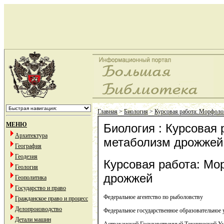
Главная
>
Биология
>
Курсовая работа: Морфоло
МЕНЮ
Биология : Курсовая
Архитектура
метаболизм дрожжей
География
Геодезия
Курсовая работа: Мо
Геология
дрожжей
Геополитика
Государство и право
Федеральное агентство по рыболовству
Гражданское право и процесс
Делопроизводство
Федеральное государственное образовательное
Детали машин