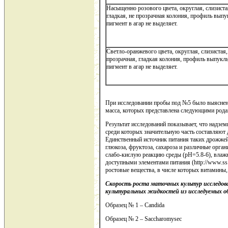
Насыщенно розового цвета, округлая, слизиста
гладкая, не прозрачная колония, профиль выпу
пигмент в агар не выделяет.
Светло-оранжевого цвета, округлая, слизистая,
прозрачная, гладкая колония, профиль выпукл
пигмент в агар не выделяет.
При исследовании пробы под №5 было выяснено
масса, которых представлена следующими родам
Результат исследований показывает, что надзе
среди которых значительную часть составляют 
Единственный источник питания таких дрожжей
глюкоза, фруктоза, сахароза и различные орга
слабо-кислую реакцию среды (рН=5.8-6), влажн
доступными элементами питания (http://www.ss.
ростовые вещества, в числе которых витамины
Скорость роста маточных культур исследова
культуральных жидкостей из исследуемых о
Образец № 1 – Candida
Образец № 2 – Saccharomysec