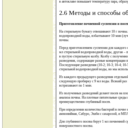
в автоклаве повышает температуру пара, образ
2.6 Методы и способы о
Приготовление почвенной суспензии и посе
На стерильную бумагу отвешивают 10 г почвы. 
водопроводной воды, взбалтывают 10 мин (луч
почвы.
Перед приготовлением суспензии для каждого о
мл стерильной водопроводной воды, другая – 
в пустую стерильную колбу. Колбу с полученной
разведения, содержащие разные концентрации п
Последующие разведения (10-2; 10-3; 10-4; 10-5;
стерильной водопроводной воды, но мы использ
Из каждого предыдущего разведения отдельной 
следующую пробирку с 9 мл воды. Всякий раз
встряхивают по 1 мин.
Из полученных разведений делают посев на пло
анализа почвы. На плотные питательные среды
преимущественно глубинный посев.
При определении количества бактерий в почве
аммонийная, Сабуро, Эшби с сахарозой, и МП
Для глубинного посева берут 1 мл почвенной с
поверхностного посева.