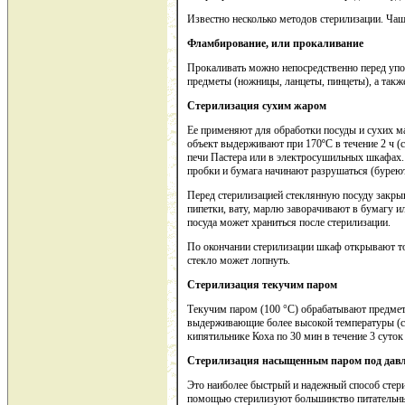
Известно несколько методов стерилизации. Ча
Фламбирование, или прокаливание
Прокаливать можно непосредственно перед упо
предметы (ножницы, ланцеты, пинцеты), а также
Стерилизация сухим жаром
Ее применяют для обработки посуды и сухих м
объект выдерживают при 170ºС в течение 2 ч (с
печи Пастера или в электросушильных шкафах.
пробки и бумага начинают разрушаться (буреют
Перед стерилизацией стеклянную посуду закр
пипетки, вату, марлю заворачивают в бумагу и
посуда может храниться после стерилизации.
По окончании стерилизации шкаф открывают тол
стекло может лопнуть.
Стерилизация текучим паром
Текучим паром (100 °С) обрабатывают предметы
выдерживающие более высокой температуры (с
кипятильнике Коха по 30 мин в течение 3 суток
Стерилизация насыщенным паром под дав
Это наиболее быстрый и надежный способ стери
помощью стерилизуют большинство питательных