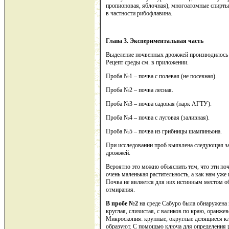
пропионовая, яблочная), многоатомные спирты 
в частности рибофлавина.
Глава 3. Экспериментальная часть
Выделение почвенных дрожжей производилось 
Рецепт среды см. в приложении.
Проба №1 – почва с полевая (не посевная).
Проба №2 – почва лесная.
Проба №3 – почва садовая (парк АГТУ).
Проба №4 – почва с луговая (заливная).
Проба №5 – почва из грибницы шампиньона.
При исследовании проб выявлена следующая з
дрожжей.
Вероятно это можно объяснить тем, что эти по
очень маленькая растительность, а как нам уже
Почва не является для них истинным местом о
отмирания.
В пробе №2
на среде Сабуро была обнаружена
круглая, слизистая, с валиков по краю, оранже
Микроскопия: крупные, округлые делящиеся кл
образуют. С помощью ключа для определения р