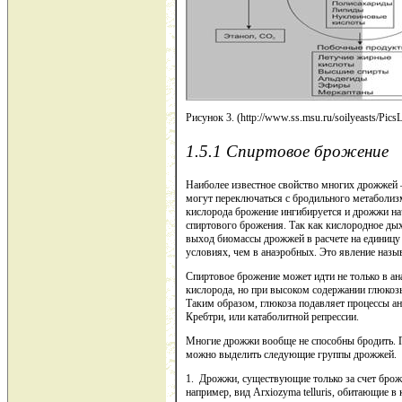
Рисунок 3. (http://www.ss.msu.ru/soilyeasts/PicsL
1.5.1 Спиртовое брожение
Наиболее известное свойство многих дрожжей
могут переключаться с бродильного метаболизм
кислорода брожение ингибируется и дрожжи на
спиртового брожения. Так как кислородное дых
выход биомассы дрожжей в расчете на единицу
условиях, чем в анаэробных. Это явление назы
Спиртовое брожение может идти не только в а
кислорода, но при высоком содержании глюкозы
Таким образом, глюкоза подавляет процессы а
Кребтри, или катаболитной репрессии.
Многие дрожжи вообще не способны бродить. 
можно выделить следующие группы дрожжей.
1. Дрожжи, существующие только за счет броже
например, вид Arxiozyma telluris, обитающие в