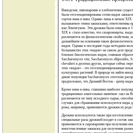
Виноделие, пивоварение и хлебопечение сущест
были отселекционированы сотни видов заквасо
сортов вина и пива. Однако лишь в начале XIX
вызываемое этими заквасками, ответственны п
ван Левенгуком. Эти дрожжи были описаны в 18
ХIХ в. стало известно, что сахаромицеты, выде
различаются по физиологическим свойствам, н
дальнейшем на основании таких физиологически
видов. Однако в последние годы методами моле
большинство этих «видов» на самом деле пред
близких биологических видов, главным образом 
Saccharomyces vini, Saccharomyces ellipsoides, 
chevalieri и десятки других, которые сейчас пе
этих «видов» - это отселекционированные векам
культурных растений. В природе их найти иног
дикие популяции Saccharomyces cerevisiae расп
предположил, что Дальний Восток - центр вид
Кроме вина и пива, ставшими наиболее популя
традиционных алкогольных напитков: сакэ на В
различаются по типу исходного сырья, способа
случаях для сбраживания используются виды др
рома, например, применяются дрожжи из рода S
Дрожжи используются также при изготовлении
специальные расы дрожжей входят в состав за
применяются в сыроварении при получении нек
многочисленные закваски для получения разно
специфические виды дрожжей, не встречающие