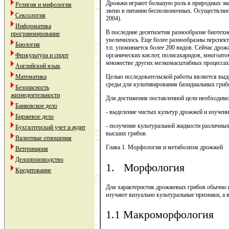
Дрожжи играют большую роль в природных эко
Религия и мифология
звено в питании беспозвоночных. Осуществляют
Сексология
2004).
Информатика
В последние десятилетия разнообразие биотехн
программирование
увеличилось. Еще более разнообразны перспект
Биология
т.п. упоминается более 200 видов. Сейчас др
Физкультура и спорт
органических кислот, полисахаридов, многоато
множестве других мелкомасштабных процессах
Английский язык
Математика
Целью исследовательской работы является выд
среды для культивирования базидиальных гриб
Безопасность
жизнедеятельности
Для достижения поставленной цели необходимо
Банковское дело
- выделение чистых культур дрожжей и изучен
Биржевое дело
- получение культуральной жидкости различны
Бухгалтерский учет и аудит
высших грибов.
Валютные отношения
Глава 1. Морфология и метаболизм дрожжей
Ветеринария
Делопроизводство
1. Морфология
Кредитование
Для характеристик дрожжевых грибов обычно и
изучают визуально культуральные признаки, а
1.1 Макроморфология