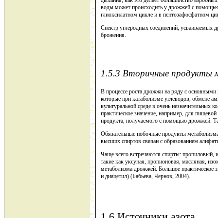
воды может происходить у дрожжей с помощью 
глиоксилатном цикле и в пентозафосфатном ци
Спектр углеродных соединений, усваиваемых др
брожения.
1.5.3 Вторичные продукты 
В процессе роста дрожжи на ряду с основными
которые при катаболизме углеводов, обмене ам
культуральной среде в очень незначительных к
практическое значение, например, для пищевой
продукта, получаемого с помощью дрожжей. Та
Обязательные побочные продукты метаболизма
высших спиртов связан с образованием алифат
Чаще всего встречаются спирты: пропиловый, 
такие как уксуная, пропионовая, масляная, и
метаболизма дрожжей. Большое практическое 
и диацетил) (Бабьева, Чернов, 2004).
1.6 Источники азота