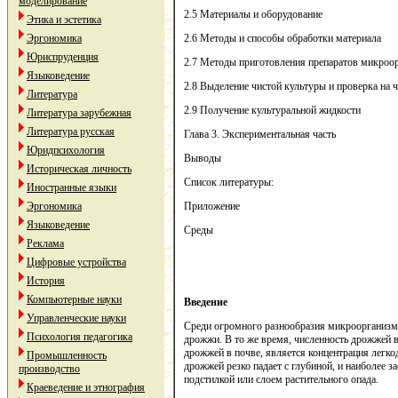
моделирование
2.5 Материалы и оборудование
Этика и эстетика
Эргономика
2.6 Методы и способы обработки материала
Юриспруденция
2.7 Методы приготовления препаратов микроо
Языковедение
2.8 Выделение чистой культуры и проверка на 
Литература
2.9 Получение культуральной жидкости
Литература зарубежная
Литература русская
Глава 3. Экспериментальная часть
Юридпсихология
Выводы
Историческая личность
Список литературы:
Иностранные языки
Эргономика
Приложение
Языковедение
Среды
Реклама
Цифровые устройства
История
Компьютерные науки
Введение
Управленческие науки
Среди огромного разнообразия микроорганизм
Психология педагогика
дрожжи. В то же время, численность дрожжей 
дрожжей в почве, является концентрация легко
Промышленность
дрожжей резко падает с глубиной, и наиболее з
производство
подстилкой или слоем растительного опада.
Краеведение и этнография