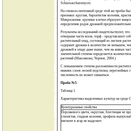
Schizosaccharomyces.
На глюкозо-пептонной среде этой же пробы бы
признаки: круглая, бархатистая колония, враст
Микроскопия: крупные клетки образуют мицел
определения родов дрожжей предположительно у
Результаты исследований свидетельствуют, что 
отмершие части мхов, торф - представляют со
растительный опад, состоящий из листьев раст
содержит дрожжи в количестве не меньшем, чем
дрожжей в опаде даже выше, чем на живых част
значительной степени определяется количеств
растений (Максимова, Чернов, 2004.)
С повышением степени разложенности растител
нижних слоев лесной подстилки, перегнойных г
численность их может снижаться.
Проба №5
Таблица 1.
Характеристика выделенных культур на среде 
Культуральные свойства
Персикового цвета, округлая, блестящая не пр
слизистая, гладкая колония, профиль выпуклый
пигмент в агар не выделяет.