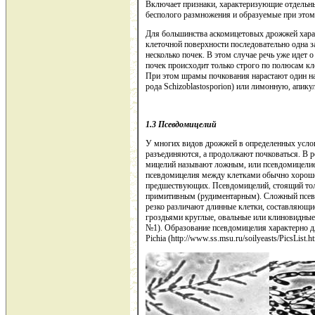
Включает признаки, характеризующие отдельные
бесполого размножения и образуемые при этом
Для большинства аскомицетовых дрожжей харак
клеточной поверхности последовательно одна з
несколько почек. В этом случае речь уже идет
почек происходит только строго по полюсам к
При этом шрамы почкования нарастают один на
рода Schizoblastosporion) или лимонную, апику
1.3 Псевдомицелий
У многих видов дрожжей в определенных услов
разъединяются, а продолжают почковаться. В 
мицелий называют ложным, или псевдомицелием
псевдомицелия между клетками обычно хорошо 
предшествующих. Псевдомицелий, стоящий толь
примитивным (рудиментарным). Сложный псевдо
резко различают длинные клетки, составляющи
гроздьями круглые, овальные или клиновидные
№1). Образование псевдомицелия характерно д
Pichia (http://www.ss.msu.ru/soilyeasts/PicsList.h