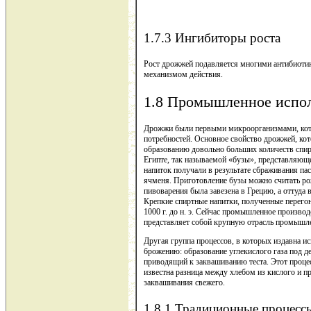
1.7.3 Ингибиторы роста
Рост дрожжей подавляется многими антибиоти
механизмом действия.
1.8 Промышленное испо
Дрожжи были первыми микроорганизмами, кото
потребностей. Основное свойство дрожжей, кот
образованию довольно больших количеств спирт
Египте, так называемой «бузы», представляющей
напиток получали в результате сбраживания па
ячменя. Приготовление бузы можно считать ро
пивоварения была завезена в Грецию, а оттуда 
Крепкие спиртные напитки, полученные перего
1000 г. до н. э. Сейчас промышленное произво
представляет собой крупную отрасль промышл
Другая группа процессов, в которых издавна и
брожению: образование углекислого газа под д
приводящий к заквашиванию теста. Этот процесс
известна разница между хлебом из кислого и пр
заквашивания свежего.
1.8.1 Традиционные процесс