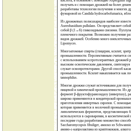
кислота, в основном с помощью Aspergillus nig
получать и с помощью дрожжей на более дешевы
разработаны технологии получения и многих дру
фумаровой из Candida hydrocarbofumarica, яблоч
Из дрожжевых полисахаридов наиболее известе
Aureobasidium pullulans. Он представляет соб
собой β (1→6) гликозидными связями. Пуллула
пленочного покрытия. Возможно получение раз
видов дрожжей. Особенно много внеклеточных 
Lipomyces.
Многоатомные спирты (глицерин, ксилит, эритр
промышленности. Перспективным считается спос
с использованием ксеротолерантных дрожжей р
высоким осмотическим давлением, синтезируя 
служат осмопротекторами. Другой способ касае
промышленности. Ксилит накапливается как п
tannophilus.
Многие дрожжи служат источниками для получ
пищевой и химической промышленности. Из др
фермент β-фруктофуранозидазу (инвертазу), р
широко применяются в кондитерской промышле
приготовления инвертных сиропов. С помощью 
которая применяется в молочной промышленнос
липолитических ферментов, представляющих бо
используются в сыроварении, в косметической
последние годы разработано множество способ
Saccharomycopsis fibuliger, амилаз из Schwanniom
амино-ε-капролактама из криптококков, алкогол