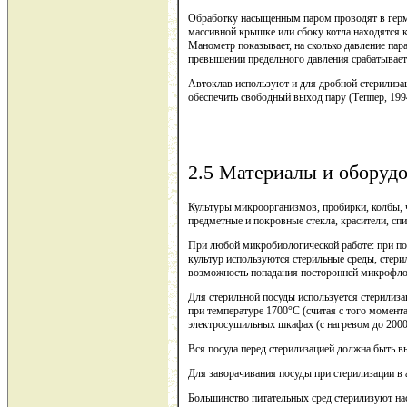
Обработку насыщенным паром проводят в герм
массивной крышке или сбоку котла находятся к
Манометр показывает, на сколько давление па
превышении предельного давления срабатывает
Автоклав используют и для дробной стерилиза
обеспечить свободный выход пару (Теппер, 199
2.5 Материалы и оборуд
Культуры микроорганизмов, пробирки, колбы, 
предметные и покровные стекла, красители, спи
При любой микробиологической работе: при пос
культур используются стерильные среды, стери
возможность попадания посторонней микрофл
Для стерильной посуды используется стерилиза
при температуре 1700°С (считая с того момента
электросушильных шкафах (с нагревом до 2000
Вся посуда перед стерилизацией должна быть в
Для заворачивания посуды при стерилизации в 
Большинство питательных сред стерилизуют н