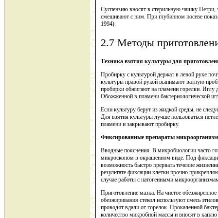
Суспензию вносят в стерильную чашку Петри, 
смешивают с ним. При глубинном посеве показа
1994).
2.7 Методы приготовлен
Техника взятия культуры для приготовлен
Пробирку с культурой держат в левой руке поч
культуры правой рукой вынимают ватную пробк
пробирки обжигают на пламени горелки. Иглу 
Обожженной в пламени бактериологической игл
Если культуру берут из жидкой среды, не следу
Для взятия культуры лучше пользоваться петле
пламени и закрывают пробирку.
Фиксированные препараты микроорганизм
Вводные пояснения. В микробиологии часто го
микроскопом в окрашенном виде. Под фиксацией
возможность быстро прервать течение жизненны
результате фиксации клетки прочно прикрепля
случае работы с патогенными микроорганизмами
Приготовление мазка. На чистое обезжиренное
обезжиривания стекол используют смесь этилов
проводят вдали от горелок. Прокаленной бакте
количество микробной массы и вносят в каплю