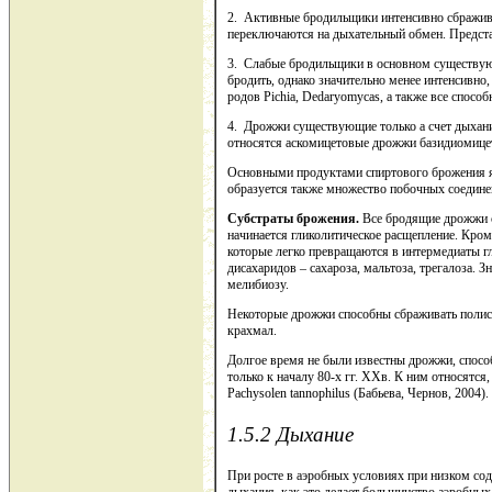
2. Активные бродильщики интенсивно сбражив
переключаются на дыхательный обмен. Представ
3. Слабые бродильщики в основном существующ
бродить, однако значительно менее интенсивн
родов Pichia, Dedaryomycas, а также все спос
4. Дрожжи существующие только а счет дыхания
относятся аскомицетовые дрожжи базидиомицето
Основными продуктами спиртового брожения яв
образуется также множество побочных соедине
Субстраты брожения.
Все бродящие дрожжи с
начинается гликолитическое расщепление. Кром
которые легко превращаются в интермедиаты гл
дисахаридов – сахароза, мальтоза, трегалоза.
мелибиозу.
Некоторые дрожжи способны сбраживать полиса
крахмал.
Долгое время не были известны дрожжи, спосо
только к началу 80-х гг. XXв. К ним относятся, 
Pachysolen tannophilus (Бабьева, Чернов, 2004).
1.5.2 Дыхание
При росте в аэробных условиях при низком со
дыхания, как это делает большинство аэробных 