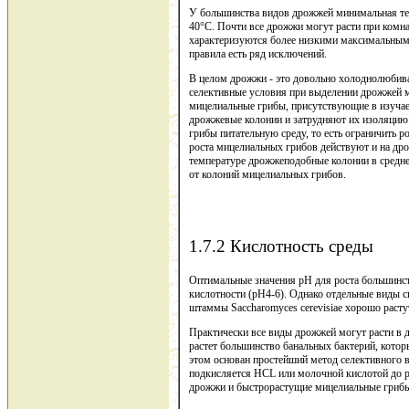
У большинства видов дрожжей минимальная темп
40°С. Почти все дрожжи могут расти при комн
характеризуются более низкими максимальными
правила есть ряд исключений.
В целом дрожжи - это довольно холоднолюбива
селективные условия при выделении дрожжей м
мицелиальные грибы, присутствующие в изучае
дрожжевые колонии и затрудняют их изоляцию
грибы питательную среду, то есть ограничить 
роста мицелиальных грибов действуют и на др
температуре дрожжеподобные колонии в средне
от колоний мицелиальных грибов.
1.7.2 Кислотность среды
Оптимальные значения рН для роста большинст
кислотности (рН4-6). Однако отдельные виды с
штаммы Saccharomyces cerevisiae хорошо растут
Практически все виды дрожжей могут расти в ди
растет большинство банальных бактерий, кото
этом основан простейший метод селективного в
подкисляется НCL или молочной кислотой до рН
дрожжи и быстрорастущие мицелиальные гриб