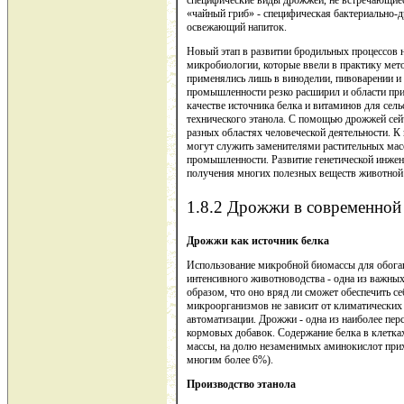
«чайный гриб» - специфическая бактериально-
освежающий напиток.
Новый этап в развитии бродильных процессов н
микробиологии, которые ввели в практику мето
применялись лишь в виноделии, пивоварении и
промышленности резко расширил и области пр
качестве источника белка и витаминов для се
технического этанола. С помощью дрожжей сей
разных областях человеческой деятельности. К
могут служить заменителями растительных мас
промышленности. Развитие генетической инжен
получения многих полезных веществ животной 
1.8.2 Дрожжи в современной
Дрожжи как источник белка
Использование микробной биомассы для обога
интенсивного животноводства - одна из важных
образом, что оно вряд ли сможет обеспечить 
микроорганизмов не зависит от климатических 
автоматизации. Дрожжи - одна из наиболее пе
кормовых добавок. Содержание белка в клетка
массы, на долю незаменимых аминокислот прихо
многим более 6%).
Производство этанола