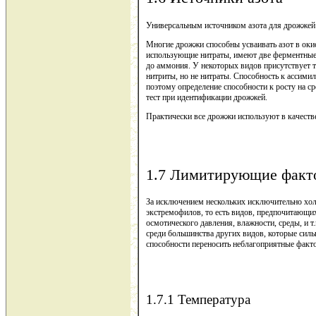
Универсальным источником азота для дрожжей
Многие дрожжи способны усваивать азот в окис
использующие нитраты, имеют две ферментные с
до аммония. У некоторых видов присутствует т
нитриты, но не нитраты. Способность к ассими
поэтому определение способности к росту на с
тест при идентификации дрожжей.
Практически все дрожжи используют в качестве
1.7 Лимитирующие факт
За исключением нескольких исключительно хо
экстремофилов, то есть видов, предпочитающих
осмотического давления, влажности, среды, и 
среди большинства других видов, которые сил
способности переносить неблагоприятные факторы
1.7.1 Температура