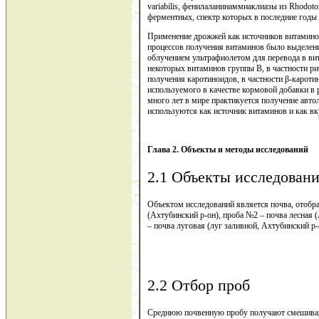
variabilis, фенилаланинаммиаклиазы из Rhodot
ферментных, спектр которых в последние годы
Применение дрожжей как источников витамино
процессов получения витаминов было выделение
облучением ультрафиолетом для перевода в вит
некоторых витаминов группы В, в частности р
получения каротиноидов, в частности β-кароти
используемого в качестве кормовой добавки в
много лет в мире практикуется получение авто
используются как источник витаминов и как вк
Глава
2. Объекты и методы исследований
2.1 Объекты исследован
Объектом исследований является почва, отобр
(Ахтубинский р-он), проба №2 – почва лесная 
– почва луговая (луг заливной, Ахтубинский р
2.2 Отбор проб
Среднюю почвенную пробу получают смешиван