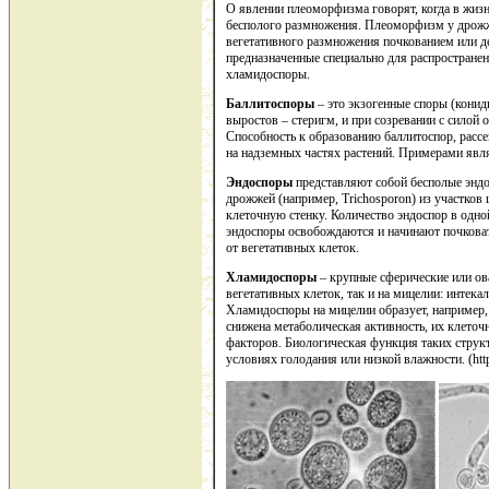
О явлении плеоморфизма говорят, когда в жиз
бесполого размножения. Плеоморфизм у дрожж
вегетативного размножения почкованием или д
предназначенные специально для распространен
хламидоспоры.
Баллитоспоры
– это экзогенные споры (кони
выростов – стеригм, и при созревании с силой 
Способность к образованию баллитоспор, рас
на надземных частях растений. Примерами явля
Эндоспоры
представляют собой бесполые энд
дрожжей (например, Trichosporon) из участков
клеточную стенку. Количество эндоспор в одно
эндоспоры освобождаются и начинают почковать
от вегетативных клеток.
Хламидоспоры
– крупные сферические или ов
вегетативных клеток, так и на мицелии: интека
Хламидоспоры на мицелии образует, например, 
снижена метаболическая активность, их клеточ
факторов. Биологическая функция таких струк
условиях голодания или низкой влажности. (http: