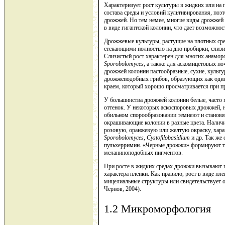
Характеризует рост культуры в жидких или на 
состава среды и условий культивирования, поэ
дрожжей. Но тем немее, многие виды дрожжей 
в виде гигантской колонии, что дает возможно
Дрожжевые культуры, растущие на плотных сре
стекающими полностью на дно пробирки, слиз
Слизистый рост характерен для многих анам
Sporobolomyces
,
а также для аскомицетовых п
дрожжей колонии пастообразные, сухие, культур
дрожжеподобных грибов, образующих как одино
краем, который хорошо просматривается при п
У большинства дрожжей колонии белые, часто 
оттенок. У некоторых аскоспоровых дрожжей, 
обильном спорообразовании темнеют и станов
окрашивающие колонии в разные цвета. Налич
розовую, оранжевую или желтую окраску, хар
Sporobolomyces
,
Cystofilobasidium
и др. Так ж
пульхерримин. «Черные дрожжи» формируют те
меланиноподобных пигментов.
При росте в жидких средах дрожжи вызывают по
характера пленки. Как правило, рост в виде пл
мицелиальные структуры или свидетельствует о
Чернов, 2004).
1.2 Микроморфология