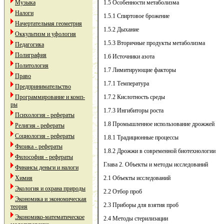
Музыка
1.5 Особенности метаболизма
Налоги
1.5.1 Спиртовое брожение
Начертательная геометрия
1.5.2 Дыхание
Оккультизм и уфология
1.5.3 Вторичные продукты метаболизма
Педагогика
Полиграфия
1.6 Источники азота
Политология
1.7 Лимитирующие факторы
Право
1.7.1 Температура
Предпринимательство
Программирование и комп-
1.7.2 Кислотность среды
ры
1.7.3 Ингибиторы роста
Психология - рефераты
1.8 Промышленное использование дрожжей
Религия - рефераты
Социология - рефераты
1.8.1 Традиционные процессы
Физика - рефераты
1.8.2 Дрожжи в современной биотехнологии
Философия - рефераты
Глава 2. Объекты и методы исследований
Финансы деньги и налоги
Химия
2.1 Объекты исследований
Экология и охрана природы
2.2 Отбор проб
Экономика и экономическая
2.3 Приборы для взятия проб
теория
Экономико-математическое
2.4 Методы стерилизации