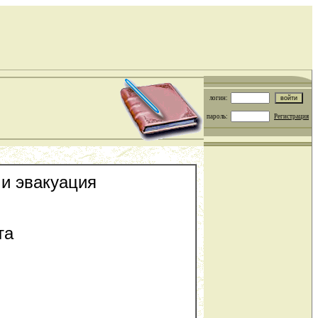
логин:
пароль:
Регистрация
 и эвакуация
та