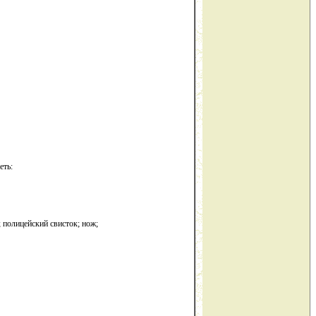
еть:
 полицейский свисток; нож;