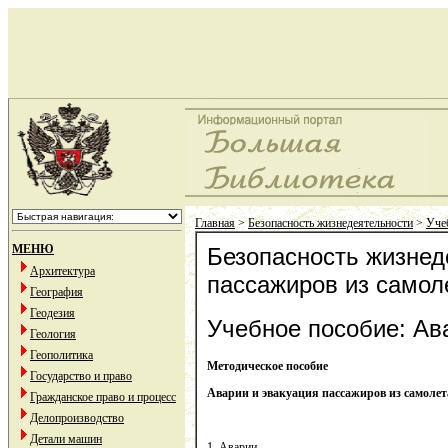
Главная
>
Безопасность жизнедеятельности
>
Учеб
МЕНЮ
Безопасность жизнед
Архитектура
пассажиров из самол
География
Геодезия
Учебное пособие: Ав
Геология
Геополитика
Методическое пособие
Государство и право
Аварии и эвакуация пассажиров из самолет
Гражданское право и процесс
Делопроизводство
Детали машин
1. Аварии