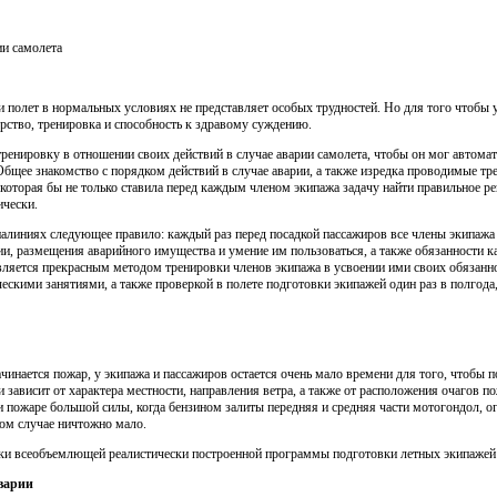
ии самолета
и полет в нормальных условиях не представляет особых трудностей. Но для того чтобы
ерство, тренировка и способность к здравому суждению.
енировку в отношении своих действий в случае аварии самолета, чтобы он мог автома
щее знакомство с порядком действий в случае аварии, а также изредка проводимые т
которая бы не только ставила перед каждым членом экипажа задачу найти правильное ре
ически.
иалиниях следующее правило: каждый раз перед посадкой пассажиров все члены экипажа
ии, размещения аварийного имущества и умение им пользоваться, а также обязанности к
вляется прекрасным методом тренировки членов экипажа в усвоении ими своих обязанно
ескими занятиями, а также проверкой в полете подготовки экипажей один раз в полгода
ачинается пожар, у экипажа и пассажиров остается очень мало времени для того, чтобы 
зависит от характера местности, направления ветра, а также от расположения очагов пожа
и пожаре большой силы, когда бензином залиты передняя и средняя части мотогондол, о
том случае ничтожно мало.
тки всеобъемлющей реалистически построенной программы подготовки летных экипажей 
варии