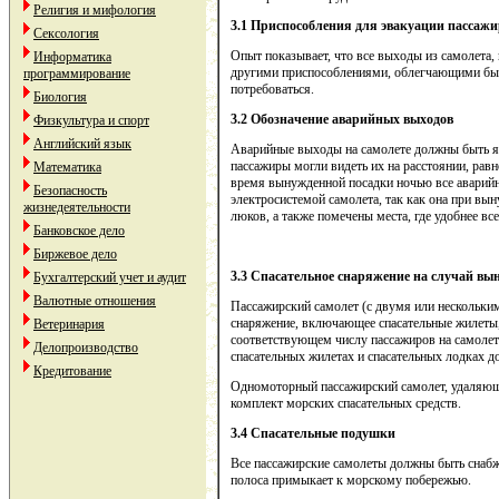
Религия и мифология
3.1 Приспособления для эвакуации пассажи
Сексология
Опыт показывает, что все выходы из самолета
Информатика
другими приспособлениями, облегчающими быстр
программирование
потребоваться.
Биология
3.2 Обозначение аварийных выходов
Физкультура и спорт
Английский язык
Аварийные выходы на самолете должны быть яс
пассажиры могли видеть их на расстоянии, равн
Математика
время вынужденной посадки ночью все аварий
Безопасность
электросистемой самолета, так как она при в
жизнедеятельности
люков, а также помечены места, где удобнее в
Банковское дело
Биржевое дело
3.3 Спасательное снаряжение на случай вы
Бухгалтерский учет и аудит
Валютные отношения
Пассажирский самолет (с двумя или нескольки
снаряжение, включающее спасательные жилеты, 
Ветеринария
соответствующем числу пассажиров на самолете
Делопроизводство
спасательных жилетах и спасательных лодках д
Кредитование
Одномоторный пассажирский самолет, удаляющи
комплект морских спасательных средств.
3.4 Спасательные подушки
Все пассажирские самолеты должны быть снабже
полоса примыкает к морскому побережью.