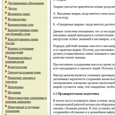
Дистанционное образование
Аварии самолетов практически можно разделит
Другое
А. Внезапные аварии, когда имеется очень мало
Жилищное право
или на воду.
Журналистика
Б. «Ожидаемые аварии», когда имеется достато
Компьютерные сети
Конституционное право
Данные статистики показывают, что за последн
зарубежныйх стран
внезапных аварий приходилось соответственно
инструктаж летных экипажей и пассажиров, а т
Конституционное право
России
Порядок действий экипажа самолета и пассажир
Краткое содержание
и от характера аварии. Поэтому для внезапных
произведений
должен устанавливаться самим экипажем в зави
качества членов экипажа.
Криминалистика и
криминология
При внезапном складывании шасси во время пос
Культурология
всех находящихся в самолете людей. Поэтому м
Литература языковедение
Фактор времени является основным признаком,
Маркетинг реклама и
увеличивает вероятность сохранения жизни бо
торговля
своевременное извещение органов спасательно
аварии случаются чаще, чем ожидаемые, необх
Математика
Медицина
1.1 Предварительная подготовка
Международные отношения и
В полете могут возникнуть такие условия, ког
мировая экономика
с ненормальной работой мотора или оборудован
Менеджмент и трудовые
связана с большим риском. В этих условиях н
отношения
создавшейся обстановке и в дальнейшем информ