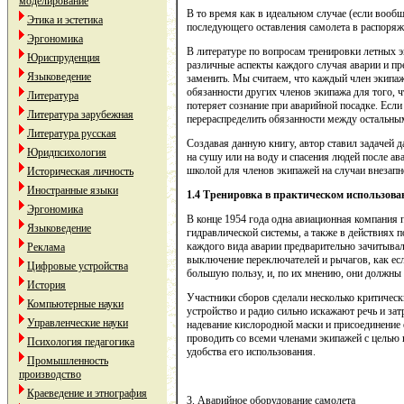
моделирование
В то время как в идеальном случае (если вообщ
Этика и эстетика
последующего оставления самолета в распоряже
Эргономика
В литературе по вопросам тренировки летных э
Юриспруденция
различные аспекты каждого случая аварии и пр
Языковедение
заменить. Мы считаем, что каждый член экипаж
обязанности других членов экипажа для того, ч
Литература
потеряет сознание при аварийной посадке. Есл
Литература зарубежная
перераспределить обязанности между остальны
Литература русская
Создавая данную книгу, автор ставил задачей 
Юридпсихология
на сушу или на воду и спасения людей после а
школой для членов экипажей на случаи внезапн
Историческая личность
Иностранные языки
1.4 Тренировка в практическом использова
Эргономика
В конце 1954 года одна авиационная компания п
Языковедение
гидравлической системы, а также в действиях 
каждого вида аварии предварительно зачитыва
Реклама
выключение переключателей и рычагов, как есл
Цифровые устройства
большую пользу, и, по их мнению, они должны
История
Участники сборов сделали несколько критически
Компьютерные науки
устройство и радио сильно искажают речь и за
Управленческие науки
надевание кислородной маски и присоединение 
проводить со всеми членами экипажей с целью 
Психология педагогика
удобства его использования.
Промышленность
производство
Краеведение и этнография
3. Аварийное оборудование самолета