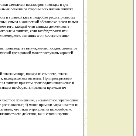
товки самолета и пассажиров к посадке и для
льная реакция со стороны всех членов экипажа.
сле и в данной книге, подробно рассматриваются
авый смысл в конкретной обстановке ничем нельзя
оме того, каждый член экипажа должен знать
го члена экипажа, если тот будет ранен или
н немедленно заменить его и соответственно
твий, производства вынужденных посадок самолетов
ктической тренировкой может послужить хорошей
 отказа мотора, пожара на самолете, отказа
ета, находившегося на земле. При проигрывании
лены экипажа при этом производили включение и
вавших на сборах, эти занятия принесли им
их быстрое применение; 2) самолетное переговорное
 расположение; 4) много времени затрачивается на
азывает, что такие мероприятия целесообразно
ивности его действия, так и с точки зрения