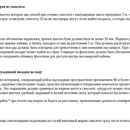
ров из самолета
, высота которых над землей при стоянке самолета с выпущенным шасси превышает 2 м,
ое оставление самолета. Если же пассажиры могут легко выйти на крыло, а оттуда спус
но обозначены надписями, причем высота букв должна быть не менее 20 мм. Надписи д
ом ширине кабины, и читать, находясь от них на расстоянии 1 м. Они должны располагат
ные выходы должны быть освещены для привлечения к ним внимания пассажиров. При э
ынужденной посадке может выйти из строя. Снарядят на фюзеляже должно быть обознач
сего вскрывать обшивку фюзеляжа для доступа внутрь пассажирской кабины.
нужденной посадки на воду
ми моторами), совершающий рейсы над водным пространством протяжением 80 и более к
надувные спасательные лодки, средства сигнализации и специальные комплекты предме
. Это снаряжение должно храниться на видном месте в самолете, откуда его можно легк
олжен иметься удобный, надежный и легкий источник света, который помогал бы ночью 
йся * при полете над морем от берега на расстояние, превышающее дальность планиров
ны спасательными подушками на случай внезапной аварии самолета сразу после взлета 