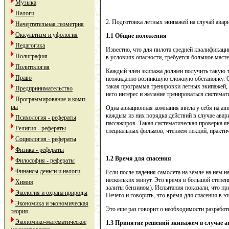
Музыка
Налоги
2. Подготовка летных экипажей на случай авар
Начертательная геометрия
Оккультизм и уфология
1.1 Общие положения
Педагогика
Известно, что для пилота средней квалификаци
Полиграфия
в условиях опасности, требуется большое маст
Политология
Каждый член экипажа должен получить такую тр
Право
неожиданно возникшую сложную обстановку. Об
такая программа тренировки летных экипажей, 
Предпринимательство
него интерес и желание тренироваться системат
Программирование и комп-
ры
Одна авиационная компания ввела у себя на ав
каждым из них порядка действий в случае авар
Психология - рефераты
пассажиров. Такая систематическая проверка я
Религия - рефераты
специальных фильмов, чтением лекций, практич
Социология - рефераты
Физика - рефераты
1.2 Время для спасения
Философия - рефераты
Финансы деньги и налоги
Если после падения самолета на земле на нем н
нескольких минут. Это время в большой степени 
Химия
залиты бензином). Испытания показали, что пр
Экология и охрана природы
Нечего и говорить, что время для спасения в э
Экономика и экономическая
Это еще раз говорит о необходимости разрабо
теория
Экономико-математическое
1.3 Принятие решений экипажем в случае а