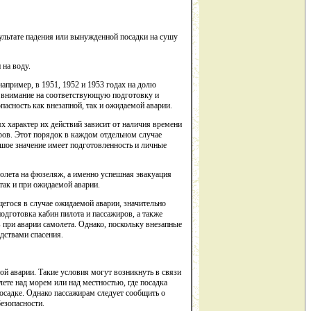
зультате падения или вынужденной посадки на сушу
 на воду.
апример, в 1951, 1952 и 1953 годах на долю
е внимание на соответствующую подготовку и
пасность как внезапной, так и ожидаемой аварии.
х характер их действий зависит от наличия времени
иров. Этот порядок в каждом отдельном случае
шое значение имеет подготовленность и личные
молета на фюзеляж, а именно успешная эвакуация
так и при ожидаемой аварии.
егося в случае ожидаемой аварии, значительно
дготовка кабин пилота и пассажиров, а также
при аварии самолета. Однако, поскольку внезапные
дствами спасения.
ой аварии. Такие условия могут возникнуть в связи
ете над морем или над местностью, где посадка
осадке. Однако пассажирам следует сообщить о
езопасности.