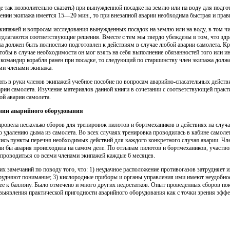
е так позволительно сказать) при вынужденной посадке на землю или на воду для подго
нии экипажа имеется 15—20 мин., то при внезапной аварии необходима быстрая и прави
кипажей и вопросам исследования вынужденных посадок на землю или на воду, в том чи
едлагаются соответствующие решения. Вместе с тем мы твердо убеждены в том, что здр
а должен быть полностью подготовлен к действиям в случае любой аварии самолета. Кр
тобы в случае необходимости он мог взять на себя выполнение обязанностей того или ино
и командир корабля ранен при посадке, то следующий по старшинству член экипажа долже
ми членами экипажа.
дать в руки членов экипажей учебное пособие по вопросам аварийно-спасательных дейс
варии самолета. Изучение материалов данной книги в сочетании с соответствующей пра
ой аварии самолета.
нии аварийного оборудования
ровела несколько сборов для тренировок пилотов и бортмехаников в действиях на случай
по удалению дыма из самолета. Во всех случаях тренировка проводилась в кабине самол
лись пункты перечня необходимых действий для каждого конкретного случая аварии. Ч
и бы авария происходила на самом деле. По отзывам пилотов и бортмехаников, участво
 проводиться со всеми членами экипажей каждые 6 месяцев.
х замечаний по поводу того, что: 1) неудачное расположение противогазов затрудняет 
трудняют понимание; 3) кислородные приборы и органы управления ими имеют неудобное
ее к баллону. Было отмечено и много других недостатков. Опыт проведенных сборов пок
выявления практической пригодности аварийного оборудования как с точки зрения эффект