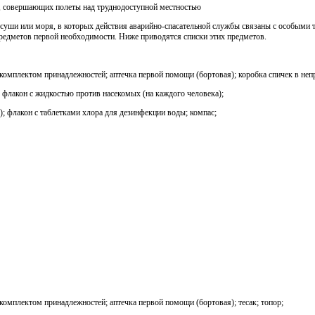
х, совершающих полеты над труднодоступной местностью
уши или моря, в которых действия аварийно-спасательной службы связаны с особыми 
редметов первой необходимости. Ниже приводятся списки этих предметов.
омплектом принадлежностей; аптечка первой помощи (бортовая); коробка спичек в непр
; флакон с жидкостью против насекомых (на каждого человека);
а); флакон с таблетками хлора для дезинфекции воды; компас;
омплектом принадлежностей; аптечка первой помощи (бортовая); тесак; топор;