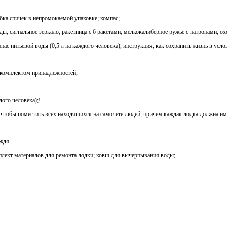
обка спичек в непромокаемой упаковке; компас;
ы; сигнальное зеркало; ракетница с 6 ракетами; мелкокалиберное ружье с патронами; о
апас питьевой воды (0,5 л на каждого человека), инструкция, как сохранить жизнь в усл
 комплектом принадлежностей;
дого человека);!
, чтобы поместить всех находящихся на самолете людей, причем каждая лодка должна им
ождя
мплект материалов для ремонта лодки; ковш для вычерпывания воды;