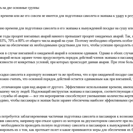
ь на две основные группы:
 времени или же его совсем не имеется для подготовки самолета и экипажа к удару в ре
чно времени для подготовки самолета и его экипажа к вынужденной посадке на сушу или
ие годы процент внезапных аварий намного превышает процент ожидаемых аварий. Так, н
 63%, 70% и 80% от общего числа аварий на суше. Поэтому необходимо обратить особо
акже на обеспечение их необходимыми средствами для того, чтобы успешно преодолеть о
ов в случае внезапной и ожидаемой аварий в основном одинаков. Однако в обоих случая
 аварий нельзя заранее точно предусмотреть порядок действий членов экипажа и пассаж
симости от конкретных условий, при которых происходит данная авария. При этом боль
адки самолета в аэропорту возникает та же проблема, что и при ожидаемой посадке са
ожно считать, что основной порядок действий остается одинаковым как при внезапной, 
 отличающим один вид аварии от другого. Эффективное использование времени, имеющ
льшему числу людей. Надлежащий инструктаж экипажа и пассажиров, соответствующая по
й службы об аварии — все эти мероприятия способствуют уменьшению количества жертв 
одимо, чтобы пассажиры и экипаж были заранее обеспечены наиболее эффективными сре
да потребуется заблаговременная частичная подготовка самолета и пассажиров к возможн
ия самолета, например при отказе одного из моторов на двухмоторном самолете при пол
ет необходимости проводить полную подготовку самолета и пассажиров к вынужденной п
ировать их о том, как протекает полет и какие принимаются меры для обеспечения их б