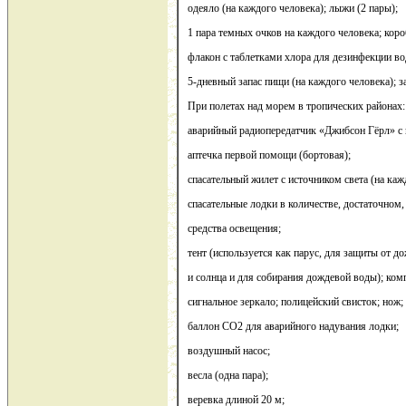
одеяло (на каждого человека); лыжи (2 пары);
1 пара темных очков на каждого человека; кор
флакон с таблетками хлора для дезинфекции вод
5-дневный запас пищи (на каждого человека); з
При полетах над морем в тропических районах:
аварийный радиопередатчик «Джибсон Гёрл» с
аптечка первой помощи (бортовая);
спасательный жилет с источником света (на каж
спасательные лодки в количестве, достаточном
средства освещения;
тент (используется как парус, для защиты от д
и солнца и для собирания дождевой воды); ко
сигнальное зеркало; полицейский свисток; нож;
баллон СО2 для аварийного надувания лодки;
воздушный насос;
весла (одна пара);
веревка длиной 20 м;