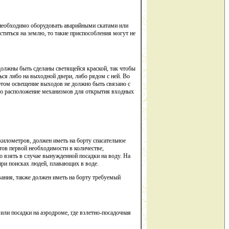
 необходимо оборудовать аварийными скатами или
титься на землю, то такие приспособления могут не
олжны быть сделаны светящейся краской, так чтобы
ься либо на выходной двери, либо рядом с ней. Во
том освещение выходов не должно быть связано с
ено расположение механизмов для открытия входных
илометров, должен иметь на борту спасательное
тов первой необходимости в количестве,
о взять в случае вынужденной посадки на воду. На
при поисках людей, плавающих в воде.
ания, также должен иметь на борту требуемый
или посадки на аэродроме, где взлетно-посадочная