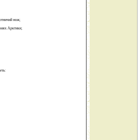
хотничий нож;
овиях Арктики;
еть: