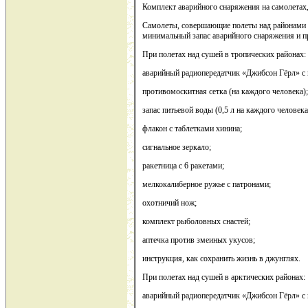
Комплект аварийного снаряжения на самолета
Самолеты, совершающие полеты над районами с
минимальный запас аварийного снаряжения и п
При полетах над сушей в тропических районах:
аварийный радиопередатчик «Джибсон Гёрл» с к
противомоскитная сетка (на каждого человека)
запас питьевой воды (0,5 л на каждого человек
флакон с таблетками хинина;
сигнальное зеркало;
ракетница с 6 ракетами;
мелкокалиберное ружье с патронами;
охотничий нож;
комплект рыболовных снастей;
аптечка против змеиных укусов;
инструкция, как сохранить жизнь в джунглях.
При полетах над сушей в арктических районах:
аварийный радиопередатчик «Джибсон Гёрл» с к