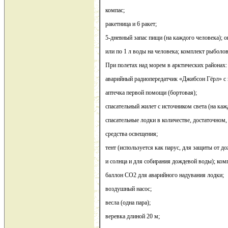
компас;
ракетница и 6 ракет;
5-дневный запас пищи (на каждого человека); 
или по 1 л воды на человека; комплект рыболов
При полетах над морем в арктических районах:
аварийный радиопередатчик «Джибсон Гёрл» с
аптечка первой помощи (бортовая);
спасательный жилет с источником света (на каж
спасательные лодки в количестве, достаточном
средства освещения;
тент (используется как парус, для защиты от д
и солнца и для собирания дождевой воды); ком
баллон СО2 для аварийного надувания лодки;
воздушный насос;
весла (одна пара);
веревка длиной 20 м;