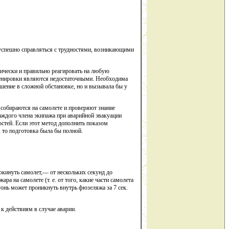
 успешно справляться с трудностями, возникающими
тически и правильно реагировать на любую
ренировки являются недостаточными. Необходима
шение в сложной обстановке, но и вызывала бы у
 собираются на самолете и проверяют знание
аждого члена экипажа при аварийной эвакуации
стей. Если этот метод дополнить показом
, то подготовка была бы полной.
покинуть самолет,— от нескольких секунд до
ра на самолете (т. е. от того, какие части самолета
гонь может проникнуть внутрь фюзеляжа за 7 сек.
к действиям в случае аварии.