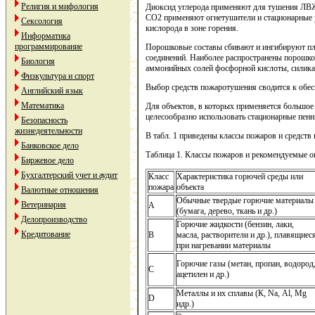
Религия и мифология
Диоксид углерода применяют для тушения ЛВЖ
СО2 применяют огнетушители и стационарные у
Сексология
кислорода в зоне горения.
Информатика
программирование
Порошковые составы сбивают и ингибируют пл
соединений. Наиболее распространены порошков
Биология
аммонийных солей фосфорной кислоты, силика
Физкультура и спорт
Выбор средств пожаротушения сводится к обес
Английский язык
Математика
Для объектов, в которых применяется большое
целесообразно использовать стационарные пен
Безопасность
жизнедеятельности
В табл. 1 приведены классы пожаров и средств
Банковское дело
Таблица 1. Классы пожаров и рекомендуемые о
Биржевое дело
Бухгалтерский учет и аудит
Класс
Характеристика горючей среды или
пожара
объекта
Валютные отношения
Обычные твердые горючие материалы
Ветеринария
А
(бумага, дерево, ткань и др.)
Делопроизводство
Горючие жидкости (бензин, лаки,
Кредитование
В
масла, растворители и др.), плавящиес
при нагревании материалы
Горючие газы (метан, пропан, водород
С
ацетилен и др.)
Металлы и их сплавы (К, Nа, Аl, Mg
D
идр.)