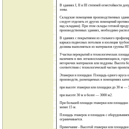
В зданиях I, II и III степеней огнестойкости 
зоны.
Складские помещения производственных зданий
следует отделять от других помещений противо
над складами). При этом склады готовой прод
производственных зданиях, необходимо распола
В зданиях с покрытиями из стального профилир
каркаса подвесных потолков и изоляция трубо
должны выполняться из материалов группы НГ
Участки перекрытий и технологических площадо
наличием в них легковоспламеняющихся, горюч
негорючих материалов или поддоны. Высота б
соответствии с технологической частью проекта
Этажерки и площадки. Площадь одного яруса о
производств, размещаемых в помещениях катег
при высоте этажерки или площадки до 30 м — 
при высоте 30 м и более — 3000 м2.
При большей площади этажерки или площадки п
менее 15 м.
Площадь этажерок и площадок с оборудованием
ограничивается.
Примечание - Высотой этажерки или площадки 