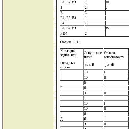
В1, В2, В3
2
III
1
2
3
В4
3
В1, В2, В3
1
В4
2
В1, В2, В3
1
IV
и В4
2
Таблица 12.11
Категория
Допустимое
Степень
зданий или
число
огнестойкости
пожарных
этажей
зданий
отсеков
10
I
10
II
6
Г
6
3
III
1
10
I
10
II
6
Д
6
3
III