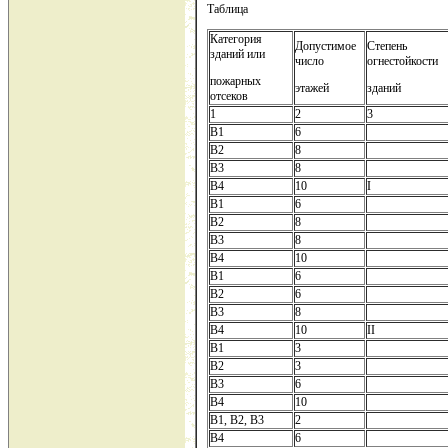
Таблица
Категория
Допустимое
Степень
зданий или
число
огнестойкости
пожарных
этажей
зданий
отсеков
1
2
3
В1
6
В2
8
В3
8
В4
10
I
В1
6
В2
8
В3
8
В4
10
В1
6
В2
6
В3
8
В4
10
II
В1
3
В2
3
В3
6
В4
10
В1, В2, В3
2
В4
6