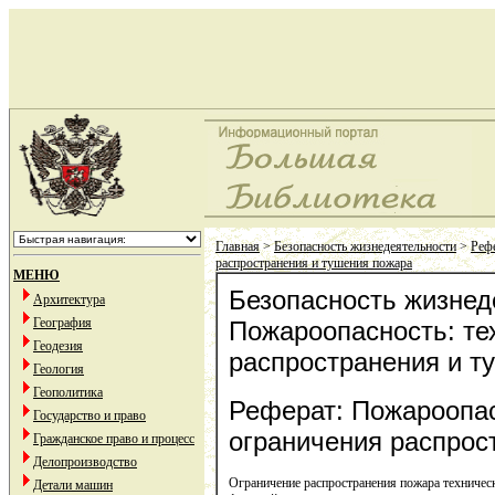
Главная
>
Безопасность жизнедеятельности
>
Рефе
распространения и тушения пожара
МЕНЮ
Безопасность жизнед
Архитектура
География
Пожароопасность: те
Геодезия
распространения и т
Геология
Геополитика
Реферат: Пожароопас
Государство и право
ограничения распрос
Гражданское право и процесс
Делопроизводство
Ограничение распространения пожара техниче
Детали машин