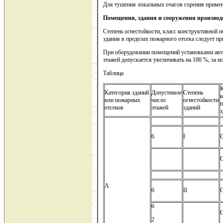
Для тушения локальных очагов горения примен
Помещения, здания и сооружения производс
Степень огнестойкости, класс конструктивной 
здания в пределах пожарного отсека следует при
При оборудовании помещений установками авто
этажей допускается увеличивать на 100 %, за и
Таблица
К
Категория зданий
Допустимое
Степень
к
или пожарных
число
огнестойкости
п
отсеков
этажей
зданий
з
6
I
A
6
II
6
2