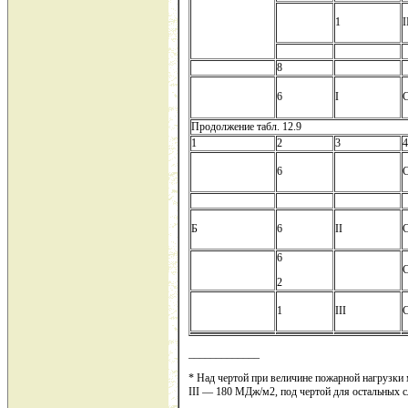
1
I
8
6
I
Продолжение табл. 12.9
1
2
3
4
6
Б
6
II
6
2
1
III
С
_____________
* Над чертой при величине пожарной нагрузки 
III — 180 МДж/м2, под чертой для остальных с