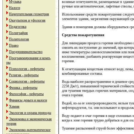
Музыка
возимые огнетушители, размещаемые в зданиях
ручные или автоматические, лафетные стволы,
Налоги
Начертательная геометрия
Использование средств пожаротушения следует
элементов здания, загрязнения окружающей ср
Оккультизм и уфология
Педагогика
Здания и помещения должны оборудоваться сре
Полиграфия
Средства пожаротушения
Политология
Для ликвидации процесса горения необходимо п
Право
снизить их поступление до значений, при котор
Предпринимательство
ниже температуры самовоспламенения или пон
воспламенения; разбавить реагирующие вещест
Программирование и комп-
горения.
ры
Психология - рефераты
К огнетушащим веществам относят воду, пены,
комбинированные составы.
Религия - рефераты
Социология - рефераты
Вода наиболее распространенное и дешевое сре
2258 Дж/г), повышенной термической стойкость
Физика - рефераты
для тушения твердых горючих материалов, соз
Философия - рефераты
очага горения.
Финансы деньги и налоги
Водой, из-за ее электропроводности, нельзя т
Химия
нефтепродуктов, т.к. они всплывают и продолж
Экология и охрана природы
Воду подают в очаг горения в виде сплошных 
Экономика и экономическая
когда к зоне горения трудно добраться и для 
теория
Тушение распыленной струей более эффективно,
Экономико-математическое