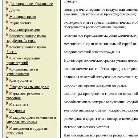
функций:
Дистанционное образование
изоляция очага горения от воздуха или снижен
Другое
значения, при котором не происходит горение;
Жилищное право
охлаждение очага горения, технологического о
Журналистика
прекращается распространение горения;
Компьютерные сети
интенсивное торможение скорости химических 
Конституционное право
зарубежныйх стран
механический срыв пламени сильной струей ог
Конституционное право
России
создание условий огнепреграждения.
Краткое содержание
При выборе технических средств учитываются:
произведений
физико-химические свойства горящих материало
Криминалистика и
криминология
величины пожарной нагрузки и ее размещения;
Культурология
скорости выгорания пожарной нагрузки;
Литература языковедение
Маркетинг реклама и
скорости распространения горения по пожарной
торговля
газообмена очага пожара с окружающей средой 
Математика
теплообмена между очагом пожара с окружающ
Медицина
Международные отношения и
размещение и формы очага пожара и помещени
мировая экономика
метеорологическиех условия.
Менеджмент и трудовые
отношения
Для ликвидации и ограничения распространения