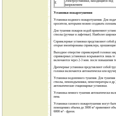
Электроустановки, находящиеся под
Е
напряжением
Установки пожаротушения
Установки водяного пожаротушения. Для пода
оросители, которыми можно создавать сплошны
Для тушения пожаров водой применяют устан
стволы (ручные и лафетные). Наиболее широко
Спринклерные установки представляют собой 
оторые вмонтированы спринклера, орошающие о
Выходное отверстие спринклерной головки зак
спринкерных установках вскрываются лишь те 
включаются через 2-3 мин. после повышения т
Дренчерные установки представляют собой тр
головки включаются автоматически или вручн
Установки водопенного тушения. Для тушения
стволы, пеноподъемники, пеногенераторы и др.
автоматические стационарные установки.
Установка пенного тушения автоматически вклю
пена.
Установки газового пожаротушения могут быть
помещениях объема до 3000 м³ применяют объ
6000 м³ - фреон.