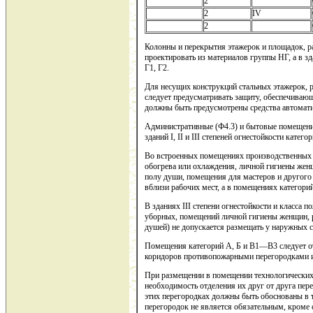
2
2
IV
2
Колонны и перекрытия этажерок и площадок, раз
проектировать из материалов группы НГ, а в з
Г1, Г2.
Для несущих конструкций стальных этажерок, 
следует предусматривать защиту, обеспечивающ
должны быть предусмотрены средства автомат
Административные (Ф4.3) и бытовые помещения
зданий I, II и III степеней огнестойкости категор
Во встроенных помещениях производственных 
обогрева или охлаждения, личной гигиены жен
полу души, помещения для мастеров и другого 
вблизи рабочих мест, а в помещениях категорий
В зданиях III степени огнестойкости и класса
уборных, помещений личной гигиены женщин, р
душей) не допускается размещать у наружных ст
Помещения категорий А, Б и В1—В3 следует отд
коридоров противопожарными перегородками 
При размещении в помещении технологических
необходимость отделения их друг от друга пер
этих перегородках должны быть обоснованы в 
перегородок не является обязательным, кроме