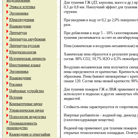
моделирование
Для тушения ГЖ (ДТ, керосина, масел и др.) п
Этика и эстетика
0,3 до 0,8 мм. Наилучший эффект для тушен
струями.
Эргономика
Юриспруденция
При введении в воду от 0,2 до 2,0% поверхност
раза .
Языковедение
Литература
При добавлении к воде 5 – 10% галогенированн
тушения увеличивается за счет их ингибирующе
Литература зарубежная
Литература русская
Пена (химическая и воздушно-механическая) и
Юридпсихология
Химическая пена образуется в результате реак
Историческая личность
состав: 80% СО2, 19,7% Н2О о 0,3% пенообраз
Иностранные языки
Воздушно-механическая пена получается смеши
Эргономика
пены определяются ее кратностью. Кратность п
образована. Пены бывают низкократные с кратно
Языковедение
свыше 120. Состав пены низкой кратности: 90%
Реклама
Для тушения пожаров ГЖ и ЛВЖ применяют во
Цифровые устройства
используют в подвалах и других замкнутых объ
История
жидкостей.
Компьютерные науки
Стойкость пены характеризуется ее сопротивля
Управленческие науки
Инертные разбавители – водяной пар, диоксид у
Психология педагогика
(галогеносодержащие вещества).
Промышленность
производство
Водяной пар применяют для тушения пожаров в
открытых технологических площадках. Огнетуш
Краеведение и этнография