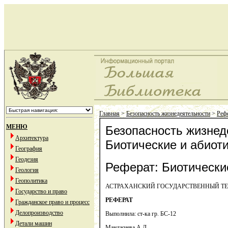
Главная
>
Безопасность жизнедеятельности
>
Рефе
МЕНЮ
Безопасность жизнед
Архитектура
Биотические и абиот
География
Геодезия
Реферат: Биотически
Геология
Геополитика
АСТРАХАНСКИЙ ГОСУДАРСТВЕННЫЙ Т
Государство и право
РЕФЕРАТ
Гражданское право и процесс
Делопроизводство
Выполнила: ст-ка гр. БС-12
Детали машин
Манджиева А.Л.