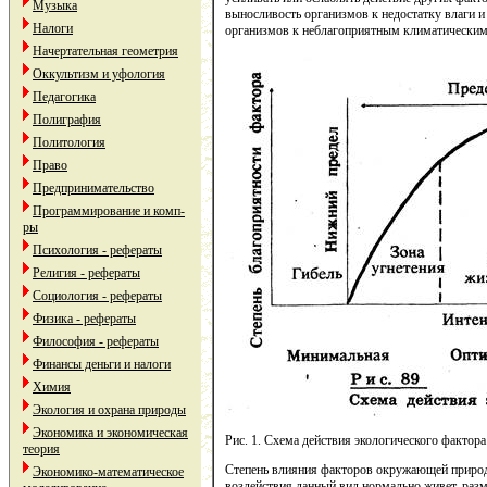
Музыка
выносливость организмов к недостатку влаги и
Налоги
организмов к неблагоприятным климатическим
Начертательная геометрия
Оккультизм и уфология
Педагогика
Полиграфия
Политология
Право
Предпринимательство
Программирование и комп-
ры
Психология - рефераты
Религия - рефераты
Социология - рефераты
Физика - рефераты
Философия - рефераты
Финансы деньги и налоги
Химия
Экология и охрана природы
Экономика и экономическая
Рис. 1. Схема действия экологического фактора
теория
Степень влияния факторов окружающей природы 
Экономико-математическое
воздействия данный вид нормально живет, раз