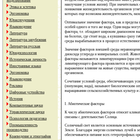
моделирование
наилучшие условия жизни). При значительных о
Этика и эстетика
понижения жизнедеятельность организмов угне
Эргономика
которых еще возможна жизнедеятельность, наз
Юриспруденция
Оптимальное значение фактора, как и пределы 
Языковедение
особей одного и того же вида. Одни виды могу
фактора, т.е. обладают широким диапазоном вын
Литература
на болотах, где стоит вода, а кувшинка сразу 
Литература зарубежная
среды вырабатываются в процессе естественно
Литература русская
Значение факторов внешней среды неравноценно
Юридпсихология
диоксида углерода и минеральных солей. Живо
факторы называются лимитирующими (при отсу
Историческая личность
лимитирующего фактора проявляется и при оп
Иностранные языки
выраженное влияние на живые существа, напри
Эргономика
организмов.
Языковедение
Сочетание условий среды, обеспечивающих уси
Реклама
(популяции, вида), называют биологическим о
выращивании сельскохозяйственных культур и 
Цифровые устройства
История
I. Абиотические факторы
Компьютерные науки
Управленческие науки
К числу абиотических факторов относят климат
связаны с деятельностью Солнца.
Психология педагогика
Промышленность
Солнечный свет является основным источником 
производство
Земле. Благодаря энергии солнечных лучей в зе
обеспечивается питание всех гетеротрофных ор
Краеведение и этнография