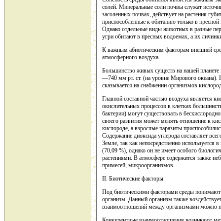
солей. Минеральные соли почвы служат источн
засоленных почвах, действует на растения губ
приспособленные к обитанию только в пресной 
Однако отдельные виды животных в разные пер
угри обитают в пресных водоемах, а их личин
К важным абиотическим факторам внешней сред
атмосферного воздуха.
Большинство живых существ на нашей планете 
—740 мм рт. ст. (на уровне Мирового океана). 
сказывается на снабжении организмов кислоро
Главной составной частью воздуха является ки
окислительных процессов в клетках большинст
бактерии) могут существовать в бескислородной
своего развития может менять отношение к кис
кислороде, а взрослые паразиты приспособилис
Содержание диоксида углерода составляет всег
Земле, так как непосредственно используется в
(70,09 %), однако он не имеет особого биологич
растениями. В атмосфере содержится также не
приме­сей, микроорганизмов.
II
. Биотические факторы
Под биотическими факторами среды понимают 
организм. Данный организм также воздействует
взаимоотношений между организмами можно по
Конкурентные взаимоотношения возникают межд