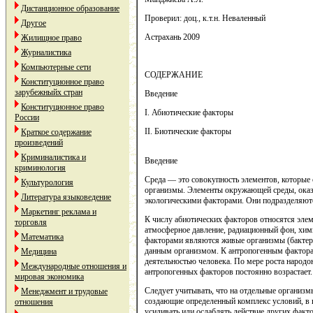
Дистанционное образование
Проверил: доц., к.т.н. Неваленный
Другое
Астрахань 2009
Жилищное право
Журналистика
Компьютерные сети
СОДЕРЖАНИЕ
Конституционное право
зарубежныйх стран
Введение
Конституционное право
I. Абиотические факторы
России
II. Биотические факторы
Краткое содержание
произведений
Криминалистика и
Введение
криминология
Среда — это совокупность элементов, которые 
Культурология
организмы. Элементы окружающей среды, ока
Литература языковедение
экологическими факторами. Они подразделяютс
Маркетинг реклама и
К числу абиотических факторов относятся элеме
торговля
атмосферное давление, радиационный фон, хими
Математика
факторами являются живые организмы (бактери
данным организмом. К антропогенным фактора
Медицина
деятельностью человека. По мере роста народо
Международные отношения и
антропогенных факторов постоянно возрастает.
мировая экономика
Следует учитывать, что на отдельные организ
Менеджмент и трудовые
создающие определенный комплекс условий, в 
отношения
усиливать или ослаблять действие других фак