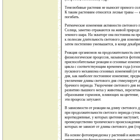
Тенелюбивые растения не выносят прямого сол
К таким растениям относятся лесные травы — к
погибать.
Ритмические изменения активности светового п
Солнца, заметно отражаются на живой природе
земного шара. На экваторе она постоянна на пр
к полюсам длительность светового дня изменяе
затем постепенно уменьшается, в конце декабр
Реакция организмов на продолжительность све
физиологические процессов, называется фото
приспособительные реакции и сезонные измене
цикла с соответствующим временем года (сезо
пускового механизма сезонных изменений (от в
дня, как наиболее постоянное изменение, пред
увеличение длины светового дня стимулирует д
брачного периода. Укорочение светового дня в
развитию пышного меха у животных, перелетам 
образование гормонов, влияющих на цветение, 
эти процессы затухают.
В зависимости от реакции на длину светового д
при продолжительности светлого периода суток 1
короткодневные, у которых цветение наступает, 
преимущественно тропического происхождения —
которых не зависит от длины светового дня (гор
На основе фотопериодизма у растений и живот
интенсивности физиологических процессов, пе