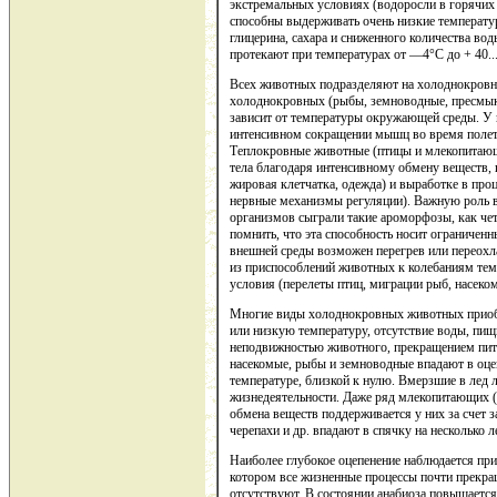
экстремальных условиях (водоросли в горячих
способны выдерживать очень низкие температур
глицерина, сахара и сниженного количества во
протекают при температурах от —4°С до + 40...
Всех животных подразделяют на холоднокровн
холоднокровных (рыбы, земноводные, пресмык
зависит от температуры окружающей среды. У 
интенсивном сокращении мышц во время полета
Теплокровные животные (птицы и млекопитающ
тела благодаря интенсивному обмену веществ,
жировая клетчатка, одежда) и выработке в про
нервные механизмы регуляции). Важную роль 
организмов сыграли такие ароморфозы, как че
помнить, что эта способность носит ограниченн
внешней среды возможен перегрев или переохл
из приспособлений животных к колебаниям тем
условия (перелеты птиц, миграции рыб, насеко
Многие виды холоднокровных животных приобр
или низкую температуру, отсутствие воды, пищи
неподвижностью животного, прекращением пит
насекомые, рыбы и земноводные впадают в оце
температуре, близкой к нулю. Вмерзшие в лед
жизнедеятельности. Даже ряд млекопитающих 
обмена веществ поддерживается у них за счет 
черепахи и др. впадают в спячку на несколько
Наиболее глубокое оцепенение наблюдается при
котором все жизненные процессы почти прекра
отсутствуют. В состоянии анабиоза повышаетс