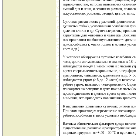
периодичностью, которые называются сезонны
сменой дня и ночи, и сезонных ритмов, челове
искусственных условиях овощей, цветов, птиц, 
Суточная ритмичность у растений проявляется 
душистый табак), усилении или ослаблении физ
деления клеток и др. Суточные ритмы, проявл
характерны для животных и человека. Всех жи
них проявляют наибольшую активность днем и 
приспособились к жизни только в ночных услов
крот и др.).
У человека обнаружены суточные колебания свы
часы, достигает максимального значения к 18 
наблюдается между 1 часом ночи и 5 часами ут
время свертываемость крови выше, в перифери
эритроцитов, лейкоцитов, адреналина и др. У 
наблюдается утром (с 8 до 12 часов) и вечером
работе утром, называют «жаворонками». Однак
приходится на вечерние и даже ночные часы (
производительнее в дневное время суток, поэт
внимание, что приводит к повышению травмат
К нарушению привычных суточных ритмов прив
При этом происходит перемещение пассажиров 
работоспособности в таких условиях необходи
Важным абиотическим фактором среды является 
существование, развитие и распространение ж
широких пределов: от + 50—60 °С в пустынях 