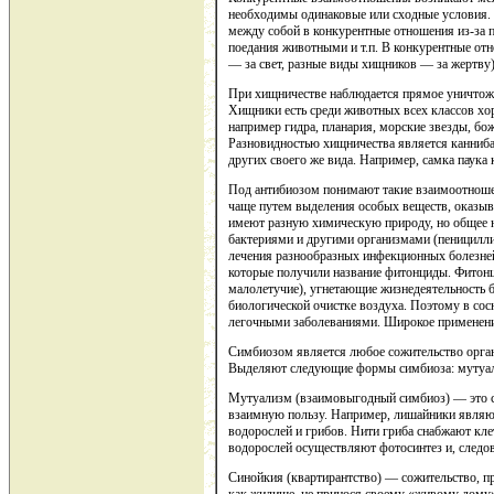
необходимы одинаковые или сходные условия. 
между собой в конкурентные отношения из-за пи
поедания животными и т.п. В конкурентные отн
— за свет, разные виды хищников — за жертву)
При хищничестве наблюдается прямое уничтожен
Хищники есть среди животных всех классов хор
например гидра, планария, морские звезды, бож
Разновидностью хищничества является канниб
других своего же вида. Например, самка паука 
Под антибиозом понимают такие взаимоотношен
чаще путем выделения особых веществ, оказыв
имеют разную химическую природу, но общее 
бактериями и другими организмами (пеницилли
лечения разнообразных инфекционных болезне
которые получили название фитонциды. Фитонц
малолетучие), угнетающие жизнедеятельность б
биологической очистке воздуха. Поэтому в сос
легочными заболеваниями. Широкое применение
Симбиозом является любое сожительство орган
Выделяют следующие формы симбиоза: мутуали
Мутуализм (взаимовыгодный симбиоз) — это с
взаимную пользу. Например, лишайники являю
водорослей и грибов. Нити гриба снабжают кл
водорослей осуществляют фотосинтез и, следо
Синойкия (квартирантство) — сожительство, пр