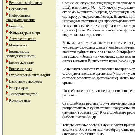
Религия и мифология
Солнечное излучение неоднородно по своему со
мкм), видимые (0,40,— 0,75 мкм) и ультрафио
Сексология
около 45 % лучистой энергии, достигающей Зе
Информатика
температуру окружающей среды. Видимые лучи 
программирование
необходима растениям для процесса фотосинтез
всех живых существ. Хлорофилл поглощает пр
Биология
(0,5 мкм) лучи. Растения используют на фотосин
Физкультура и спорт
виде тепла или отражается.
Английский язык
Большая часть ультрафиолетового излучения с
Математика
«экраном» озоновым слоем атмосферы, который
Безопасность
является губительным для живого. Ультрафиол
жизнедеятельности
поверхности Земли и в умеренных дозах оказ
синтез витамина В, пигментов кожи (загар) и др
Банковское дело
Биржевое дело
Большинство животных способны воспринимать
светочувствительные органоиды («глазок» у эв
Бухгалтерский учет и аудит
световое воздействие (фототаксисы). Почти в
Валютные отношения
органы.
Ветеринария
По требовательности к интенсивности освещен
Делопроизводство
растения.
Кредитование
Светолюбивые растения могут нормально разви
распространены в сухих степях и полупустынях,
(тюльпан, гусиный лук). К светолюбивым расте
(чабрец, шалфей) и др.
Теневыносливые растения лучше растут при п
затенение. Это в основном лесообразующие поро
(зверобой, земляника) и др.