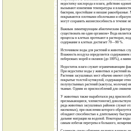
недостатку кислорода и влаги, действию ядови
вызывают изменения температуры и влажности 
бактерии, простейшие и низшие ракообразные. 
покрываются плотными оболочками и образуют 
могут сохранять жизнеспособность в течение не
Важным лимитирующим абиотическим фактором 
существовать ни один организм» Вода является
процессы в клетках протекают в растворах; во
содержание в клетках достигает 70—90 %.
Источником воды для растений и животных слу
Влажность воздуха определяется содержанием 
побережьях морей и океанов (до 100%), а на
Недостаток влаги служит ограничивающим фак
При недостатке воды у живот­ных и растений в
Растения засушливых мест обычно имеют глубо
покрытые толстой кутикулой, содержащие отно
полупустынных растений (кактусы, молочаи) и
тканью. Одним из приспособлений для снижения
У животных также выработался ряд приспособл
пресмыкающиеся, членистоногие) довольствуют
ряда животных засушливых районов служат отл
насекомых), при окислении которого образует
обладают способностью к длительному быстром
дальние миграции на водопой. Некоторые виды
самым избегая перегрева и большого, испарени
Соленость среды обитания является важным эк