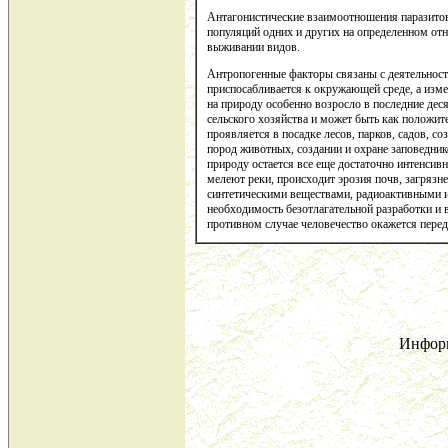
Антагонистические взаимоотношения паразито
популяций одних и других на определенном отн
выживании видов.
Антропогенные факторы связаны с деятельность
приспосабливается к окружающей среде, а изме
на природу особенно возросло в последние де
сельского хозяйства и может быть как положит
проявляется в посадке лесов, парков, садов, с
пород животных, создании и охране заповеднико
природу остается все еще достаточно интенси
мелеют реки, происходит эрозия почв, загрязн
синтетическими веществами, радиоактивными из
необходимость безотлагательной разработки и 
противном случае человечество окажется пере
Инфор