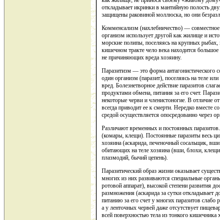
как жилище, не принося своему «живому дому»
откладывает икринки в мантийную полость дв
защищены раковиной моллюска, но они безразли
Комменсализм (нахлебничество) — совместное 
организм использует другой как жилище и исто
морские полипы, поселяясь на крупных рыбах, 
кишечном тракте чело века находится большое
не причиняющих вреда хозяину.
Паразитизм — это форма антагонистического с
один организм (паразит), поселяясь на теле или 
вред. Болезнетворное действие паразитов слага
продуктами обмена, питания за его счет. Параз
некоторые черви и членистоногие. В отличие от
всегда приводит ее к смерти. Нередко вместе с
средой осуществляется опосредованно через ор
Различают временных и постоянных паразитов.
(комары, клещи). Постоянные паразиты весь цик
хозяина (аскарида, печеночный сосальщик, вши
обитающих на теле хозяина (вши, блохи, клещи
плазмодий, бычий цепень).
Паразитический образ жизни оказывает сущест
многих из них развиваются специальные орган
ротовой аппарат), высокой степени развития до
размножения (аскарида за сутки откладывает д
питанию за его счет у многих паразитов слабо 
а у ленточных червей даже отсутствует пищева
всей поверхностью тела из тонкого кишечника 