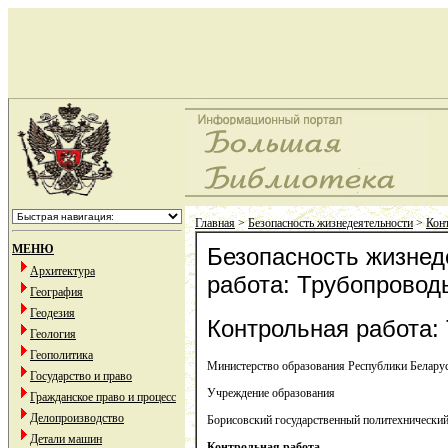
Главная
>
Безопасность жизнедеятельности
>
Кон
МЕНЮ
Безопасность жизнед
Архитектура
работа: Трубопровод
География
Геодезия
Контрольная работа:
Геология
Геополитика
Министерство образования Республики Белару
Государство и право
Учреждение образования
Гражданское право и процесс
Делопроизводство
Борисовский государственный политехнически
Детали машин
Контрольная работа