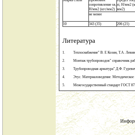
Марка стали
Временное
Предел тек
сопротивление sв,
st, Н/мм2 (к
Н/мм2 (кгс/мм2)
мм2)
не менее
10
343 (35)
206 (21)
Литература
1. Теплоснабжение" В. Е Козин, Т.А. Левина,
2. Монтаж трубопроводов" справочник рабоче
3. Трубопроводная арматура” Д.Ф. Гуревич. 
4. Этус. Материаловедение. Методическое 
5. Межгосударственный стандарт ГОСТ 873
Инфор