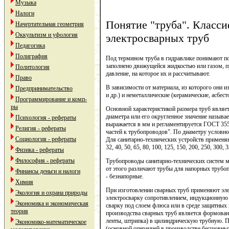
Музыка
Налоги
Понятие "труба". Класс
Начертательная геометрия
Оккультизм и уфология
электросварных труб
Педагогика
Полиграфия
Под термином труба в гидравлике понимают пол
заполнено движущейся жидкостью или газом, п
Политология
давление, на которое их и рассчитывают.
Право
В зависимости от материала, из которого они 
Предпринимательство
и др.) и неметаллические (керамические, асбест
Программирование и комп-
ры
Основной характеристикой размера труб являе
диаметра или его округленное значение называ
Психология - рефераты
выражается в мм и регламентируется ГОСТ 35
Религия - рефераты
частей к трубопроводов". По диаметру условн
Социология - рефераты
Для санитарно-технических устройств применяю
32, 40, 50, 65, 80, 100, 125, 150, 200, 250, 300, 3
Физика - рефераты
Философия - рефераты
Трубопроводы санитарно-технических систем мо
от этого различают трубы для напорных трубо
Финансы деньги и налоги
- безнапорные.
Химия
При изготовлении сварных труб применяют эле
Экология и охрана природы
электросварку сопротивлением, индукционную 
Экономика и экономическая
сварку под слоем флюса или в среде защитных 
теория
производства сварных труб является формовани
ленты, штрипка) в цилиндрическую трубную. П
Экономико-математическое
(основной операцией в производстве бесшовных