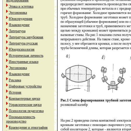
моделирование
предопределяет экономичность производства с
Этика и эстетика
при обычных температурах металла и с предвар
Эргономика
горячее формование. Холодное применяется во 
труб. Холодное формование заготовки может 
Юриспруденция
по образующей (обычное формование) или по с
Языковедение
назначения заготовки и труб, применяемого м
щелью между кромками) может применяться ра
Литература
валковые станы. На рис.1 показана схема получ
Литература зарубежная
непрерывного действия. На таком стане, кроме
Литература русская
полосу, у нее обрезаются кромки, а после полу
труба бесконечной длины, которая разрезается 
Юридпсихология
Историческая личность
Иностранные языки
Эргономика
Языковедение
Реклама
Цифровые устройства
История
Компьютерные науки
Рис.1 Схема формирования трубной загото
роликовый калибр
Управленческие науки
Психология педагогика
Промышленность
На рис.2 приведена схема контактной электрос
производство
кромкам заготовки с помощью сварочного устр
Краеведение и этнография
собой изолятором 2, которые - являются втор