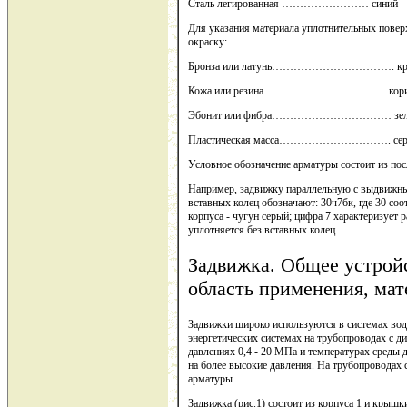
Сталь легированная …………………… синий
Для указания материала уплотнительных повер
окраску:
Бронза или латунь……………………………. крас
Кожа или резина……………………………. корич
Эбонит или фибра…………………………… зеле
Пластическая масса…………………………. серый ц
Условное обозначение арматуры состоит из по
Например, задвижку параллельную с выдвижн
вставных колец обозначают: 30ч7бк, где 30 соо
корпуса - чугун серый; цифра 7 характеризует 
уплотняется без вставных колец.
Задвижка. Общее устройс
область применения, ма
Задвижки широко используются в системах водо
энергетических системах на трубопроводах с д
давлениях 0,4 - 20 МПа и температурах среды 
на более высокие давления. На трубопроводах
арматуры.
Задвижка (рис.1) состоит из корпуса 1 и крышк