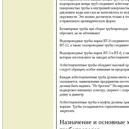
водопроводов концы труб соединяют асбестоц
поверхностью трубы и внутренней поверхность
давлением воды или газа не вытеснялось из муф
окружности. Это можно достигнуть только в то
и правильную цилиндрическую форму.
Безнапорные трубы при сборке трубопроводов 
обрезают, но не обтачивают.
Водопроводные трубы марки ВТ-9 соединяются
ВТ-12, а также газопроводные трубы соединяю
Водопроводные трубы марок ВТ-3 и ВТ-6, а т
которые изготовляют на заводах асбестоцемент
Асбестоцементные трубы обладают высокой хру
следует обращать особое внимание на предохран
Каждая асбестоцементная труба должна иметь 
указывается: наименование предприятия-изготов
должна быть надпись: "Не бросать!" На наружн
подвергают внешнему осмотру, сверяют с соп
длину и диаметр.
Асбестоцементные трубы и муфты должны храни
маркам. Трубы укладываются горизонтальными
закреплен.
Назначение и основные 