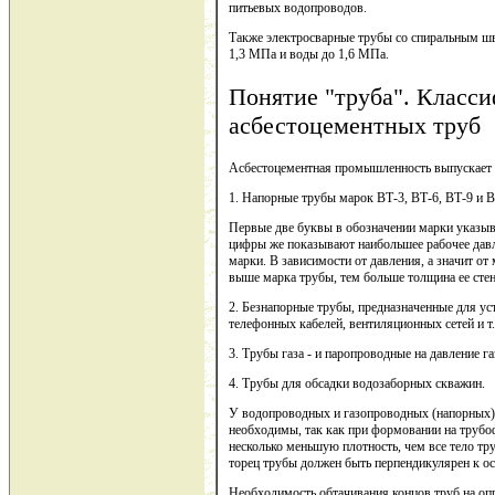
питьевых водопроводов.
Также электросварные трубы со спиральным шв
1,3 МПа и воды до 1,6 МПа.
Понятие "труба". Класс
асбестоцементных труб
Асбестоцементная промышленность выпускает
1. Напорные трубы марок ВТ-3, ВТ-6, ВТ-9 и В
Первые две буквы в обозначении марки указыва
цифры же показывают наибольшее рабочее давл
марки. В зависимости от давления, а значит от
выше марка трубы, тем больше толщина ее стен
2. Безнапорные трубы, предназначенные для у
телефонных кабелей, вентиляционных сетей и т.
3. Трубы газа - и паропроводные на давление г
4. Трубы для обсадки водозаборных скважин.
У водопроводных и газопроводных (напорных) 
необходимы, так как при формовании на труб
несколько меньшую плотность, чем все тело тр
торец трубы должен быть перпендикулярен к ос
Необходимость обтачивания концов труб на опр