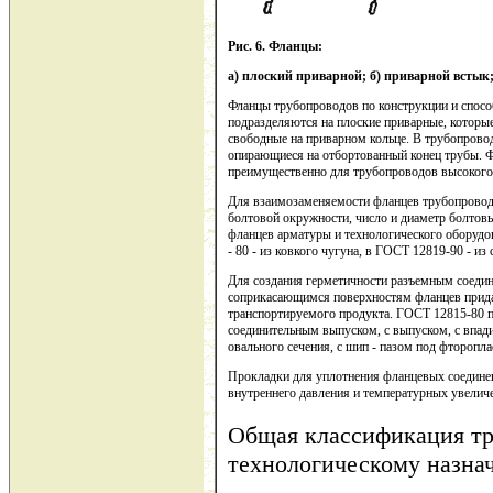
Рис. 6. Фланцы:
а) плоский приварной; б) приварной встык
Фланцы трубопроводов по конструкции и спосо
подразделяются на плоские приварные, которы
свободные на приварном кольце. В трубопрово
опирающиеся на отбортованный конец трубы. Ф
преимущественно для трубопроводов высокого
Для взаимозаменяемости фланцев трубопровода
болтовой окружности, число и диаметр болтов
фланцев арматуры и технологического оборудо
- 80 - из ковкого чугуна, в ГОСТ 12819-90 - из 
Для создания герметичности разъемным соеди
соприкасающимся поверхностям фланцев прида
транспортируемого продукта. ГОСТ 12815-80 п
соединительным выпуском, с выпуском, с впади
овального сечения, с шип - пазом под фторопла
Прокладки для уплотнения фланцевых соедине
внутреннего давления и температурных увеличе
Общая классификация тр
технологическому назна