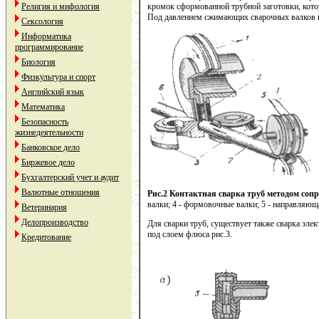
кромок сформованной трубной заготовки, кото
Религия и мифология
Под давлением сжимающих сварочных валков и
Сексология
Информатика
программирование
Биология
Физкультура и спорт
Английский язык
Математика
Безопасность
жизнедеятельности
Банковское дело
Биржевое дело
Бухгалтерский учет и аудит
Валютные отношения
Рис.2 Контактная сварка труб методом соп
валки; 4 - формовочные валки; 5 - направляюща
Ветеринария
Делопроизводство
Для сварки труб, существует также сварка эле
под слоем флюса рис.3.
Кредитование