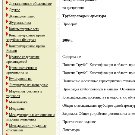
Дистанционное образование
по дисциплине
Другое
Трубопроводы и арматура
Жилищное право
Журналистика
Проверил:
Компьютерные сети
Конституционное право
зарубежныйх стран
2009 г.
Конституционное право
России
Содержание
Краткое содержание
произведений
Понятие "труба". Классификация и область пр
Криминалистика и
криминология
Понятие "труба". Классификация и область пр
Культурология
Назначение и основные характеристики теплои
Литература языковедение
Прокладка трубопроводов в каналах. Основны
Маркетинг реклама и
торговля
Классификация, достоинства и недостатки, об
Математика
Общая классификация трубопроводной арматур
Медицина
Задвижка. Общее устройство, достоинства и не
Международные отношения и
мировая экономика
Практическое задание
Менеджмент и трудовые
Литература
отношения