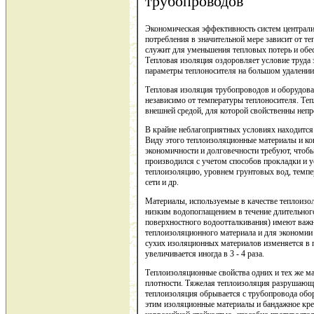
трубопроводов
Экономическая эффективность систем централ
потребления в значительной мере зависит от т
служит для уменьшения тепловых потерь и обе
Тепловая изоляция оздоровляет условие труда 
параметры теплоносителя на большом удалении 
Тепловая изоляция трубопроводов и оборудова
независимо от температуры теплоносителя. Те
внешней средой, для которой свойственны неп
В крайне неблагоприятных условиях находится
Виду этого теплоизоляционные материалы и ко
экономичности и долговечности требуют, чтоб
производился с учетом способов прокладки и 
теплоизоляцию, уровнем грунтовых вод, темпе
сети и др.
Материалы, используемые в качестве теплоизо
низким водопоглащением в течение длительног
поверхностного водоотталкивания) имеют важн
теплоизоляционного материала и для экономии
сухих изоляционных материалов изменяется в п
увеличивается иногда в 3 - 4 раза.
Теплоизоляционные свойства одних и тех же м
плотности. Тяжелая теплоизоляция разрушающ
теплоизоляция обрывается с трубопровода обор
этим изоляционные материалы и бандажное кре