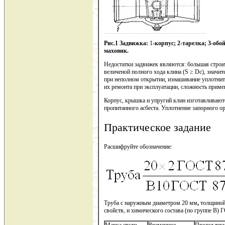
Рис.1 Задвижка:
1
-корпус; 2-тарелка; 3-об
маховик.
Недостатки задвижек являются: большая строит
величеной полного хода клина (S ≥ Dс), значи
при неполном открытии, изнашивание уплотнит
их ремонта при эксплуатации, сложность приме
Корпус, крышка и упругий клин изготавливаются
пропитанного асбеста. Уплотнение запорного о
Практическое задание
Расшифруйте обозначение:
Труба с наружным диаметром 20 мм
,
толщиной 
свойств, и химического состава (по группе В) 