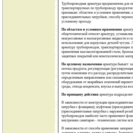
Трубопроводная арматура предназначена для по
транспортируемых по трубопроводу продукто
признакам: областям и условиям применения; 
присоединительных патрубков; способу переме
условному проходу.
По областям и условиям применения
армату
общетехнической относят арматуру, устанавли
неагрессивные и малоагресивные жидкости и г
использование для корпусных деталей чугуна. Л
арматуру трубопроводов, транспортирующих пр
применения высоколегированной стали, бронз
защитных покрытий или неметаллических мате
По целевому назначению
арматура бывает: з
потока продукта; регулирующая (регулирующие
путем изменения его расхода; распределительно
определенным направлениям или смешивания по
оборудования от аварийных изменений параметр
среды, отвода конденсата, впуска и выпуска воз
По принципу действия
арматура подразделяе
В зависимости от конструкции присоединитель
патрубки с фланцами); муфтовая (присоедините
(присоединительные патрубки с наружной резьб
трубопроводов наиболее часто применяют флан
внутренних санитарно - технических систем ис
В зависимости от способа применения запорно
задвижки, клапаны, краны и затворы. Задвижка 