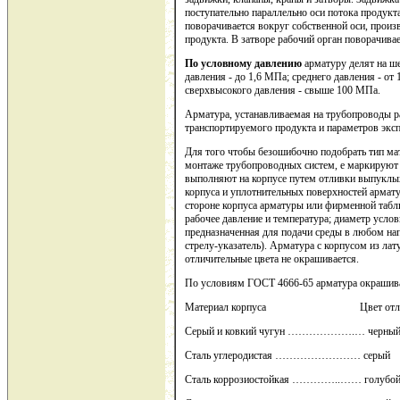
поступательно параллельно оси потока продукта
поворачивается вокруг собственной оси, прои
продукта. В затворе рабочий орган поворачива
По условному давлению
арматуру делят на ш
давления - до 1,6 МПа; среднего давления - от
сверхвысокого давления - свыше 100 МПа.
Арматура, устанавливаемая на трубопроводы ра
транспортируемого продукта и параметров эксп
Для того чтобы безошибочно подобрать тип ма
монтаже трубопроводных систем, е маркирую
выполняют на корпусе путем отливки выпуклых
корпуса и уплотнительных поверхностей армату
стороне корпуса арматуры или фирменной табли
рабочее давление и температура; диаметр услов
предназначенная для подачи среды в любом на
стрелу-указатель). Арматура с корпусом из лат
отличительные цвета не окрашивается.
По условиям ГОСТ 4666-65 арматура окрашива
Материал корпуса Цвет отличите
Серый и ковкий чугун ……………….… черны
Сталь углеродистая …………………… серый
Сталь коррозиостойкая …………..…… голубо