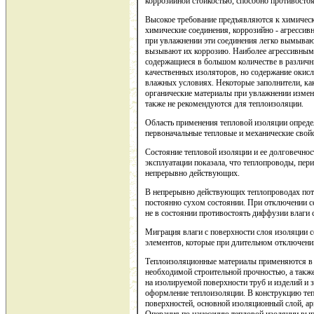
коррозийной стойкостью, способно противостоя
Высокое требование предъявляются к химичес
химические соединения, коррозийно - агрессив
при увлажнении эти соединения легко вымывают
вызывают их коррозию. Наиболее агрессивными
содержащиеся в большом количестве в различн
качественных изоляторов, но содержание окис
влажных условиях. Некоторые заполнители, как
органические материалы при увлажнении изменя
также не рекомендуются для теплоизоляции.
Область применения тепловой изоляции опреде
первоначальные тепловые и механические свой
Состояние тепловой изоляции и ее долговечнос
эксплуатации показала, что теплопроводы, пе
непрерывно действующих.
В непрерывно действующих теплопроводах пото
постоянно сухом состоянии. При отключении с
не в состоянии противостоять диффузии влаги 
Миграция влаги с поверхности слоя изоляции
элементов, которые при длительном отключени
Теплоизоляционные материалы применяются в 
необходимой строительной прочностью, а такж
на изолируемой поверхности труб и изделий и
оформление теплоизоляции. В конструкцию теп
поверхностей, основной изоляционный слой, а
Операция по нанесению тепловой изоляции вып