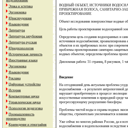
моделирование
ВОДНЫЙ ОБЪЕКТ, ИСТОЧНИКИ ВОДОСН
Этика и эстетика
ПРИБРЕЖНАЯ ПОЛОСА, САНИТАРНО-ЗА
Эргономика
ПРОЕКТИРОВАНИЕ
Юриспруденция
Объект исследования поверхностные водные об
Языковедение
Цель работы проектирование водоохранной зон
Литература
Литература зарубежная
Определена цель создания водоохранных и сан
источников водоснабжения; проанализирована 
Литература русская
объектов и их прибрежных полос при современ
Юридпсихология
проблемы проектирования санитарно-защитных
водных объектов; определены проблемы проект
Историческая личность
Иностранные языки
Дипломная работа: 51 страниц, 8 рисунков, 1 т
Эргономика
Языковедение
Введение
Реклама
Цифровые устройства
На сегодняшний день актуальна проблема ухуд
водоснабжения – в результате антропогенной д
История
нарушает приобретенную в процессе эволюции
Компьютерные науки
искусственные изменения в природной среде ча
прогрессирующему разрушению биосферы.
Управленческие науки
Психология педагогика
Проблемы чистой воды и охраны водных экосис
общества, стремительно увеличивается влияние
Промышленность
производство
Уже сейчас во многих районах России, да и вс
Краеведение и этнография
водоснабжения и водопользования вследствие к