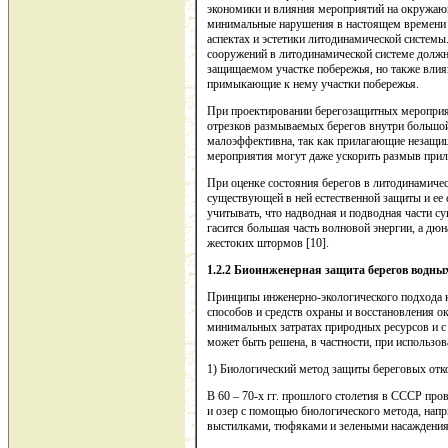
экономики и влияния мероприятий на окружаю
минимальные нарушения в настоящем времени 
аспектах и эстетики литодинамической системы
сооружений в литодинамической системе должно
защищаемом участке побережья, но также вли
примыкающие к нему участки побережья.
При проектировании берегозащитных мероприят
отрезков размываемых берегов внутри большо
малоэффективна, так как прилагающие незащи
мероприятия могут даже ускорить размыв прил
При оценке состояния берегов в литодинамиче
существующей в ней естественной защиты и ее
учитывать, что надводная и подводная части 
гасится большая часть волновой энергии, а дю
жестоких штормов [10].
1.2.2 Биоинженерная защита берегов водны
Принципы инженерно-экологического подхода 
способов и средств охраны и восстановления 
минимальных затратах природных ресурсов и с
может быть решена, в частности, при использо
1) Биологический метод защиты береговых отк
В 60 – 70-х гг. прошлого столетия в СССР про
и озер с помощью биологического метода, нап
выстилками, тюфяками и зелеными насаждениям