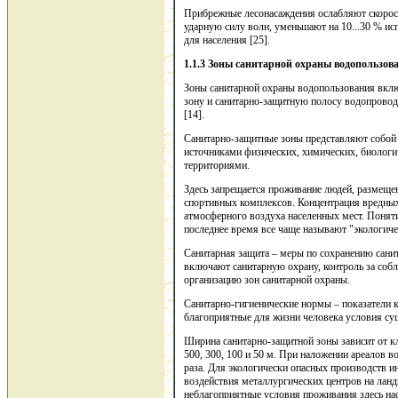
Прибрежные лесонасаждения ослабляют скорост
ударную силу волн, уменьшают на 10...30 % ис
для населения [25].
1.1.3 Зоны санитарной охраны водопользов
Зоны санитарной охраны водопользования вклю
зону и санитарно-защитную полосу водопрово
[14].
Санитарно-защитные зоны представляют собой 
источниками физических, химических, биологи
территориями.
Здесь запрещается проживание людей, размещен
спортивных комплексов. Концентрация вредны
атмосферного воздуха населенных мест. Поняти
последнее время все чаще называют "экологич
Санитарная защита – меры по сохранению сани
включают санитарную охрану, контроль за собл
организацию зон санитарной охраны.
Санитарно-гигиенические нормы – показатели 
благоприятные для жизни человека условия су
Ширина санитарно-защитной зоны зависит от к
500, 300, 100 и 50 м. При наложении ареалов в
раза. Для экологически опасных производств ин
воздействия металлургических центров на ланд
неблагоприятные условия проживания здесь на