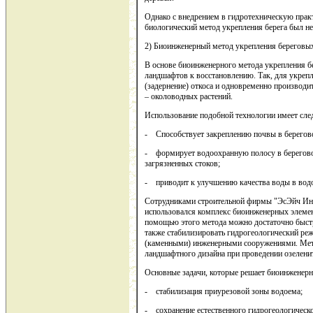
Однако с внедрением в гидротехническую прак
биологический метод укрепления берега был не
2) Биоинженерный метод укрепления береговых
В основе биоинженерного метода укрепления б
ландшафтов к восстановлению. Так, для укреп
(задернение) откоса и одновременно производи
– околоводных растений.
Использование подобной технологии имеет сл
- Способствует закреплению почвы в берегово
- формирует водоохранную полосу в береговой
загрязненных стоков;
- приводит к улучшению качества воды в водо
Сотрудниками строительной фирмы "ЭсЭйч Ин
использовался комплекс биоинженерных элемент
помощью этого метода можно достаточно быстр
также стабилизировать гидрогеологический реж
(каменными) инженерными сооружениями. Мето
ландшафтного дизайна при проведении озелени
Основные задачи, которые решает биоинженерн
- стабилизация приурезовой зоны водоема;
- сохранение естественного гидрогеологическо