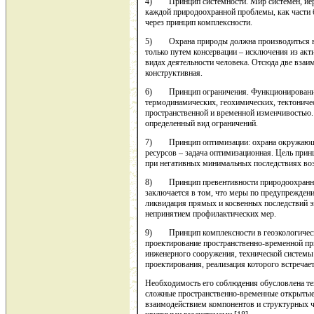
4) Принцип системности. Мир системен, иера
каждой природоохранной проблемы, как части 
через принцип комплексности.
5) Охрана природы должна производиться в п
только путем консервации – исключения из акт
видах деятельности человека. Отсюда две вза
конструктивная.
6) Принцип ограничения. Функционирование
термодинамических, геохимических, тектоничес
пространственной и временной изменчивостью
определенный вид ограничений.
7) Принцип оптимизации: охрана окружающей
ресурсов – задача оптимизационная. Цель прин
при негативных минимальных последствиях воз
8) Принцип превентивности природоохранных 
заключается в том, что меры по предупрежден
ликвидация прямых и косвенных последствий э
непринятием профилактических мер.
9) Принцип комплексности в геоэкологическо
проектирование пространственно-временной пр
инженерного сооружения, технической системы
проектирования, реализация которого встречает
Необходимость его соблюдения обусловлена те
сложные пространственно-временные открытые
взаимодействием компонентов и структурных ча