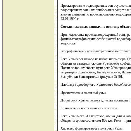
Проектирование водоохранных зон осуществля
водоохранных зон и их прибрежных защитных 
взамен указаний по проектированию водоохран
23.01.1990 г.
Состав исходных данных по водному объект
При подготовке проекта водоохранной зоны р.
физико-географических особенностей водосбор
водостока.
Географическое и административное местополо
Река Уфа берет начало из небольшого озера У
области на западном склоне Уральского хребта
Почти половину своего пути река Уфа проходит
территории Дуванского, Караидельского, Игли
Республики Башкортостан (рисунок 3) [6].
Площадь водосборного Уфимского бассейна сос
Протяженность основной реки:
Длина реки Уфы от истока до устья составляет 
Количество и протяженность притоков:
Река Уфа имеет 311 притоков, общая длина кот
Общая их длина составляет 863 км. Реки – прит
Характер формирования стока реки Уфы: