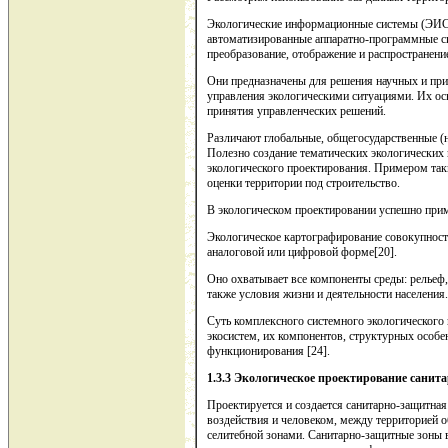
Экологические информационные системы (ЭИ
автоматизированные аппаратно-программные си
преобразование, отображение и распространен
Они предназначены для решения научных и прик
управления экологическими ситуациями. Их о
принятия управленческих решений.
Различают глобальные, общегосударственные (
Полезно создание тематических экологических
экологического проектирования. Примером так
оценки территории под строительство.
В экологическом проектировании успешно прим
Экологическое картографирование совокупность
аналоговой или цифровой форме[20].
Оно охватывает все компоненты среды: рельеф,
также условия жизни и деятельности населения.
Суть комплексного системного экологического
экосистем, их компонентов, структурных особе
функционирования [24].
1.3.3 Экологическое проектирование санит
Проектируется и создается санитарно-защитная
воздействия и человеком, между территорией 
селитебной зонами. Санитарно-защитные зоны