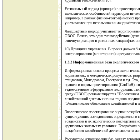
крупными геосистемами [18].
Региональный подход (принцип) в проектирова
экономических особенностей территории не тол
например, в рамках физико-географических пр
учитываются при использовании ландшафтного 
Ландшафтный подход учитывает территориаль
ОВОС. Важно, что один тип воздействия (даже
ответную реакцию в различных ландшафтах и в 
10) Принципы управления.
В проект должен бы
контролирования (мониторинга) и регулировани
1.3.2 Информационная база экологическог
Информационная основа процесса экологическо
нормативных и методических документов, раз
стандартов, Минздравом, Госстроем и т.д. Это
правила и нормы проектирования (СанПиН), св
ведомственные и федеральные инструкции. Так
среду (ОВОС) регламентируется "Положением об
хозяйственной деятельности на стадиях предин
"Экологическое обоснование хозяйственной и ин
Экологическое проектирование оценок воздей
существующих исследованиях определенного т
воздействий и их экологических последствий 
идентичных зональных условиях. Географами з
воздействия хозяйственной деятельности на ла
Рассмотрим использование баз данных террит