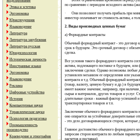
· Более ограниченный временной период сущес
моделирование
по сравнению с периодом исходного актива (акц
Этика и эстетика
· Они позволяют получать прибыль при миним
Эргономика
инвестор оплачивает не стоимость актива, а то
Юриспруденция
2. Виды производных ценных бумаг
Языковедение
Литература
а) Форвардные контракты
Литература зарубежная
Обычный форвардный контракт - это договор к
Литература русская
срок в будущем. Это срочный договор с обязате
сделка.
Юридпсихология
Историческая личность
Все условия такого форвардного контракта сог
актива, подлежащего поставке в будущем, или 
Иностранные языки
заключения сделки. Однако возможны любые др
Эргономика
установлен механизм ее определения или указа
Языковедение
контракта и т.д. Обычный форвардный контракт
(товар, валюту, ценную бумагу и др.) в будуще
Реклама
имеет важное значение, например, при наличи
Цифровые устройства
сырья и материалов, других товаров и услуг. 
длительные сроки - важный фактор успешной и 
История
транспортировки товаров и т.п.
Компьютерные науки
Заключение обычного форвардного контракта н
Управленческие науки
оно опирается на устойчивые доверительные от
Психология педагогика
- это дело договаривающихся сторон, которые 
Промышленность
Главное достоинство обычного форвардного ко
производство
запросам сторон контракта по любым параметр
Краеведение и этнография
расчетов и поставки).