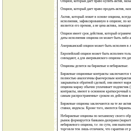
Опцион, который дает право купить актив, наз
Опцион, который дает право продать актив, на
Актив, который лежит в основе опциона, всегда
исполнения, зафиксированную в опционе, по к
является его премия, а не цена актива, лежащег
Опцион имеет срок действия, который ограниче
даты исполнения опциона он может быть либо 
Американский опцион может быть исполнен в л
Европейский опцион может быть исполнен только
совпадают, а для американского опциона эти да
Опционы делятся на биржевые и небиржевые.
Биржевые опционные контракты заключаются то
полностью аналогичны фьючерсным контрактам
закрываться обратной сделкой, они имеют марж
опциона маржу обычно уплачивает подписчик (
контракты, имеют в основном краткосрочный хар
самым распространенны» сроком их действия я
Биржевые опционы заключаются на те же актив
ставки, индексы. Кроме того, имеются биржев
Небиржевые опционы по механизму своего обр
рынок формируется банками-дилерами (маркет-
небиржевого опциона, т.е. по сути, они выпол
торговли тем лишь отличием, что гарантии от ри