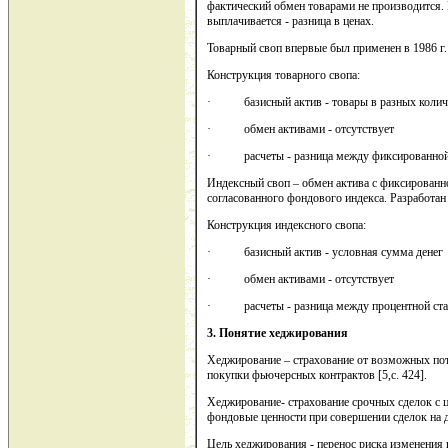
фактический обмен товарами не производится. 
выплачивается - разница в ценах.
Товарный своп впервые был применен в 1986 г.
Конструкция товарного свопа:
· базисный актив - товары в разных колич
· обмен активами - отсутствует
· расчеты - разница между фиксированной це
Индексный своп – обмен актива с фиксированной
согласованного фондового индекса. Разработан 
Конструкция индексного свопа:
· базисный актив - условная сумма денег
· обмен активами - отсутствует
· расчеты - разница между процентной став
3. Понятие хеджирования
Хеджирование – страхование от возможных пот
покупки фьючерсных контрактов [5,с. 424].
Хеджирование- страхование срочных сделок с
фондовые ценности при совершении сделок на д
Цель хеджирования - перенос риска изменения ц