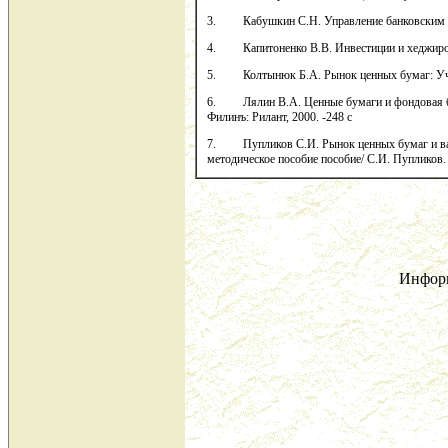
3. Кабушкин С.Н. Управление банковским кре
4. Капитоненко В.В. Инвестиции и хеджиров
5. Колтынюк Б.А. Рынок ценных бумаг: Учеб
6. Лялин В.А. Ценные бумаги и фондовая биржа
Филинъ: Рилант, 2000. -248 с
7. Пупликов С.И. Рынок ценных бумаг и вал
методическое пособие пособие/ С.И. Пупликов.
Инфор