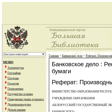
Главная
>
Банковское дело
>
Реферат: Производн
МЕНЮ
Банковское дело : Р
Архитектура
бумаги
География
Геодезия
Реферат: Производн
Геология
Геополитика
МИНИСТЕРСТВО ОБРАЗОВАНИЯ РЕСПУБ
Государство и право
УЧРЕЖДЕНИЕ ОБРАЗОВАНИЯ
Гражданское право и процесс
Делопроизводство
«БЕЛОРУССКИЙ ГОСУДАРСТВЕННЫЙ Э
Детали машин
УНИВЕРСИТЕТ»