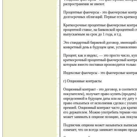
распространения не имеют.
Процентные фьючерсы - это фьючерсные контра
долгосрочных облигаций. Первые есть краткос
Краткосрочные процентные фьючерсные контра
процентной ставке, на банковской процентной 
выпускаемым на срок до 1 года, и т.д.
Это стандартный биржевой договор, имеющий 
конкретный день в будущем цене, установленно
Процент, как и индекс, — это просто число, к
краткосрочный процентный фьючерсный контрак
которым вместо поставки производится только 
Индексные фьючерсы - это фьючерсные контрак
г) Опционные контракты
Опционный контракт - это договор, в соответст
покупателем), получает право купить (продать)
определенной в будущем даты или на эту дату 
право отказаться от исполнения сделки с уплат
премией. Опционный контракт часто для кратк
его держателем. Можно употребить термин «пок
может занимать в опционе позицию, как покупат
Подписчик опциона может называться выписыва
означает, что он всегда занимает позицию прода