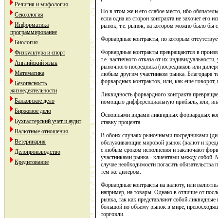
Религия и мифология
Но в этом же и его слабое место, ибо обязател
Сексология
если одна из сторон контракта не захочет ег
Информатика
рынок, т.е. рынок, на котором можно было бы 
программирование
Форвардные контракты, по которым отсутству
Биология
Форвардные контракты превращаются в произв
Физкультура и спорт
т.е. частичного отказа от их индивидуальности
Английский язык
рыночного посредника (посредников или дилеро
Математика
любым другим участником рынка. Благодаря т
форвардных контрактов, или, как еще говорят,
Безопасность
жизнедеятельности
Ликвидность форвардного контракта превращает
Банковское дело
помощью дифференциальную прибыль, или, инач
Биржевое дело
Основными видами ликвидных форвардных кон
Бухгалтерский учет и аудит
ставку процента.
Валютные отношения
В обоих случаях рыночными посредниками (ди
Ветеринария
обслуживающие мировой рынок (валют и креди
с любым сроком исполнения и заключают форвар
Делопроизводство
участниками рынка - клиентами между собой. М
Кредитование
случае необходимости погасить обязательства 
тем же дилером.
Форвардные контракты на валюту, или валютны
например, на товары. Однако в отличие от по
рынка, так как представляют собой ликвидные
большой по объему рынок в мире, превосходящ
торговли.