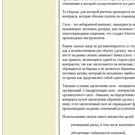
отношению к которой осуществляются все расче
Та сторона, для которой расчеты проводятся по
контракта, которая обязана платить по плавающ
Своп - это небиржевой контракт, ликвидность 
называемых своповых дилеров, или своповых б
многопериодным опционам, что создает благо
производных инструментов.
Рынок свопов нигде не регламентируется со сто
как в количественном (по объему сделок), так 
место на рынке свопов занимают банки (своп - 
как правило, являющиеся одной из сторон сдел
контрактов, так как заключаются на несколько 
обращаются на биржах и не являются биржевым
поставки актива, который по механизму наибол
то время как представляет собой одностороннее
Типовые условия заключения своп - контракт
организаций. Стандартизация своп - контракто
организуемого своп - банками, на определения
контракта путем заключения обратной сделки с
нему, если заключенный своп не оправдывает 
произошедших на рынке изменений результато
Использование свопов имеет множество целей:
· уменьшение риска, в том числе валютного
· обеспечение стабильности платежей;