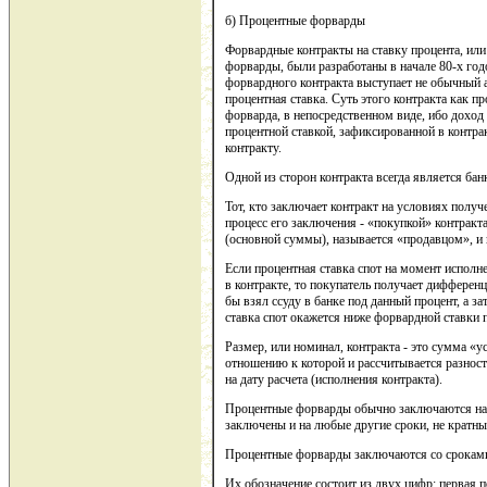
б) Процентные форварды
Форвардные контракты на ставку процента, или
форварды, были разработаны в начале 80-х годо
форвардного контракта выступает не обычный ак
процентная ставка. Суть этого контракта как п
форварда, в непосредственном виде, ибо доход
процентной ставкой, зафиксированной в контракт
контракту.
Одной из сторон контракта всегда является бан
Тот, кто заключает контракт на условиях получ
процесс его заключения - «покупкой» контракта
(основной суммы), называется «продавцом», и г
Если процентная ставка спот на момент исполн
в контракте, то покупатель получает дифферен
бы взял ссуду в банке под данный процент, а за
ставка спот окажется ниже форвардной ставки п
Размер, или номинал, контракта - это сумма «у
отношению к которой и рассчитывается разност
на дату расчета (исполнения контракта).
Процентные форварды обычно заключаются на т
заключены и на любые другие сроки, не кратны
Процентные форварды заключаются со сроками 
Их обозначение состоит из двух цифр: первая п