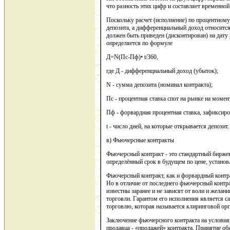
что разность этих цифр и составляет временной
Поскольку расчет (исполнение) по процентному
депозита, а дифференциальный доход относится
должен быть приведен (дисконтирован) на дату
определяется по формуле
Д=N(Пс-Пф)• t/360,
где Д - дифференциальный доход (убыток);
N - сумма депозита (номинал контракта);
Пс - процентная ставка спот на рынке на момен
Пф - форвардная процентная ставка, зафиксиро
t - число дней, на которые открывается депозит.
в) Фьючерсные контракты
Фьючерсный контракт - это стандартный бирже
определённый срок в будущем по цене, установ
Фьючерсный контракт, как и форвардный контра
Но в отличие от последнего фьючерсный контра
известны заранее и не зависят от воли и желан
торговли. Гарантом его исполнения является 
торговлю, которая называется клиринговой орг
Заключение фьючерсного контракта на условиях
продавца - «продажей» контракта. Принятие об