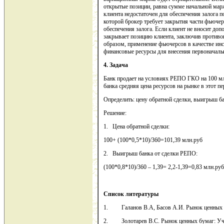
открытые позиции, равна сумме начальной марж
клиента недостаточен для обеспечения залога
которой брокер требует закрытия части фьюче
обеспечения залога. Если клиент не вносит доп
закрывает позицию клиента, заключив против
образом, применение фьючерсов в качестве ин
финансовые ресурсы для внесения первоначаль
4. Задача
Банк продает на условиях РЕПО ГКО на 100 млн
банка средняя цена ресурсов на рынке в этот п
Определить: цену обратной сделки, выигрыш б
Решение:
1. Цена обратной сделки:
100+ (100*0,5*10)/360=101,39 млн.руб
2. Выигрыш банка от сделки РЕПО:
(100*0,8*10)/360 – 1,39= 2,2-1,39=0,83 млн.руб
Список литературы
1. Галанов В.А, Басов А.И. Рынок ценных бум
2. Золотарев В.С. Рынок ценных бумаг: Учеб