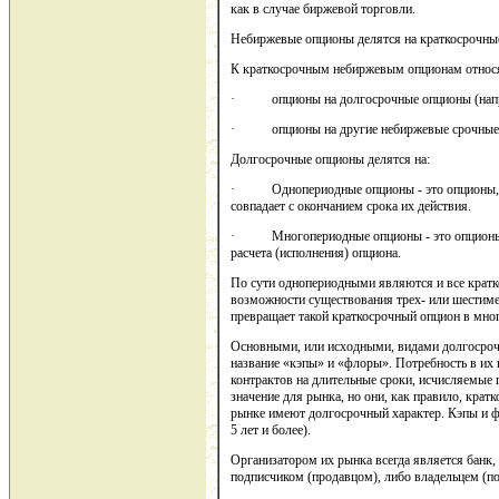
как в случае биржевой торговли.
Небиржевые опционы делятся на краткосрочные 
К краткосрочным небиржевым опционам относ
· опционы на долгосрочные опционы (напр
· опционы на другие небиржевые срочные ко
Долгосрочные опционы делятся на:
· Однопериодные опционы - это опционы, мом
совпадает с окончанием срока их действия.
· Многопериодные опционы - это опционы, в 
расчета (исполнения) опциона.
По сути однопериодными являются и все кратк
возможности существования трех- или шестимес
превращает такой краткосрочный опцион в мно
Основными, или исходными, видами долгосро
название «кэпы» и «флоры». Потребность в их
контрактов на длительные сроки, исчисляемые
значение для рынка, но они, как правило, крат
рынке имеют долгосрочный характер. Кэпы и ф
5 лет и более).
Организатором их рынка всегда является банк,
подписчиком (продавцом), либо владельцем (по