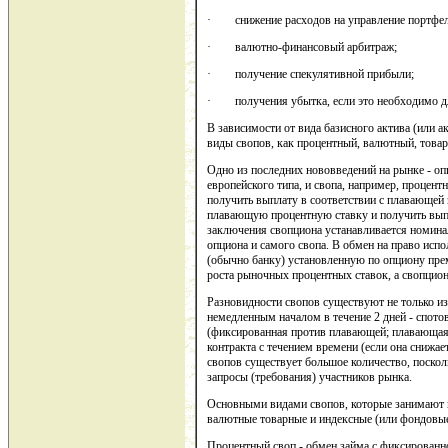
· снижение расходов на управление портфеле
· валютно-финансовый арбитраж;
· получение спекулятивной прибыли;
· получения убытка, если это необходимо дл
В зависимости от вида базисного актива (или а
виды свопов, как процентный, валютный, това
Одно из последних нововведений на рынке - оп
европейского типа, и свопа, например, процен
получить выплату в соответствии с плавающей п
плавающую процентную ставку и получить выпл
заключения свопциона устанавливается номинал
опциона и самого свопа. В обмен на право исп
(обычно банку) установленную по опциону пре
роста рыночных процентных ставок, а свопциона
Разновидности свопов существуют не только из-з
немедленным началом в течение 2 дней - спот
(фиксированная против плавающей; плавающая
контракта с течением времени (если она снижае
свопов существует большое количество, поско
запросы (требования) участников рынка.
Основными видами свопов, которые занимают в
валютные товарные и индексные (или фондовые
Процентный своп - обмен займа с фиксированно