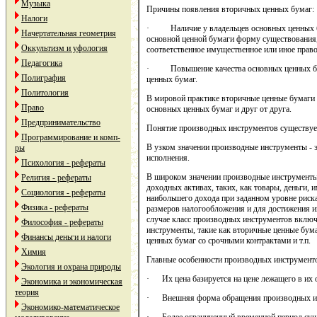
Музыка
Причины появления вторичных ценных бумаг:
Налоги
· Наличие у владельцев основных ценных бум
Начертательная геометрия
основной ценной бумаги форму существования,
Оккультизм и уфология
соответственное имущественное или иное право
Педагогика
· Повышение качества основных ценных бума
Полиграфия
ценных бумаг.
Политология
В мировой практике вторичные ценные бумаги 
Право
основных ценных бумаг и друг от друга.
Предпринимательство
Понятие производных инструментов существует
Программирование и комп-
В узком значении производные инструменты - 
ры
исполнения.
Психология - рефераты
В широком значении производные инструменты
Религия - рефераты
доходных активах, таких, как товары, деньги,
Социология - рефераты
наибольшего дохода при заданном уровне риск
Физика - рефераты
размеров налогообложения и для достижения 
случае класс производных инструментов включа
Философия - рефераты
инструменты, такие как вторичные ценные бум
Финансы деньги и налоги
ценных бумаг со срочными контрактами и т.п.
Химия
Главные особенности производных инструмент
Экология и охрана природы
· Их цена базируется на цене лежащего в их 
Экономика и экономическая
теория
· Внешняя форма обращения производных инс
Экономико-математическое