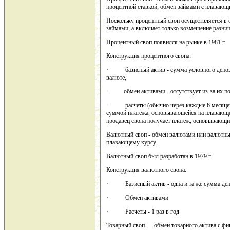
процентной ставкой; обмен займами с плаваю
Поскольку процентный своп осуществляется в о
займами, а включает только возмещение разни
Процентный своп появился на рынке в 1981 г.
Конструкция процентного свопа:
· базисный актив - сумма условного депози
валюте,
· обмен активами - отсутствует из-за их пол
· расчеты (обычно через каждые 6 месяцев)
суммой платежа, основывающейся на плавающей
продавец свопа получает платеж, основывающи
Валютный своп - обмен валютами или валютны
плавающему курсу.
Валютный своп был разработан в 1979 г
Конструкция валютного свопа:
· Базисный актив - одна и та же сумма депо
· Обмен активами
· Расчеты - 1 раз в год
Товарный своп — обмен товарного актива с фи