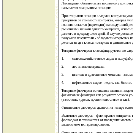
Ликвидация обязательства по данному контрак
называется «закрытием позиции».
При открытии позиции владелец контракта упла
процентов от стоимости контракта, которая уч
позиция остается (переходит) на следующий де
рыночными ценами данного контракта, использ
данного и предыдущего дней. В случае роста ц
получают покупатели - обладатели открытых по
делятся на два класса: товарные и финансовые
Товарные фьючерсы классифицируются по сле
1. сельскохозяйственное сырье и полуфабрикаты
2. лес и пиломатериалы;
3. цветные и драгоценные металлы - алюминий,
4. нефтегазовое сырье - нефть, газ, бензин, 
Товарные фьючерсы оставались главным видом 
финансовые фьючерса как результат резкого у
(валютных курсов, процентных ставок и т.п.).
Финансовые фьючерсы делятся на четыре основ
Валютные фьючерсы - фьючерсные контракты 
форвардам и отличаются от последних местом з
механизмом их гарантирования.
Фондовые фьючерсы - это фьючерсные контрак