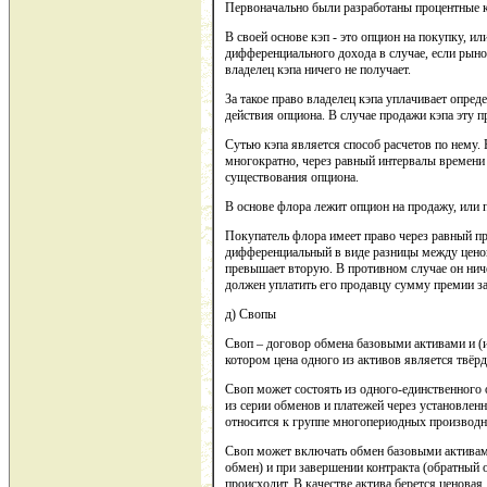
Первоначально были разработаны процентные к
В своей основе кэп - это опцион на покупку, ил
дифференциального дохода в случае, если рыно
владелец кэпа ничего не получает.
За такое право владелец кэпа уплачивает опреде
действия опциона. В случае продажи кэпа эту 
Сутью кэпа является способ расчетов по нему.
многократно, через равный интервалы времени 
существования опциона.
В основе флора лежит опцион на продажу, или п
Покупатель флора имеет право через равный пр
дифференциальный в виде разницы между ценой
превышает вторую. В противном случае он ниче
должен уплатить его продавцу сумму премии за
д) Свопы
Своп – договор обмена базовыми активами и (и
котором цена одного из активов является твёр
Своп может состоять из одного-единственного 
из серии обменов и платежей через установлен
относится к группе многопериодных производ
Своп может включать обмен базовыми активами
обмен) и при завершении контракта (обратный 
происходит. В качестве актива берется ценовая