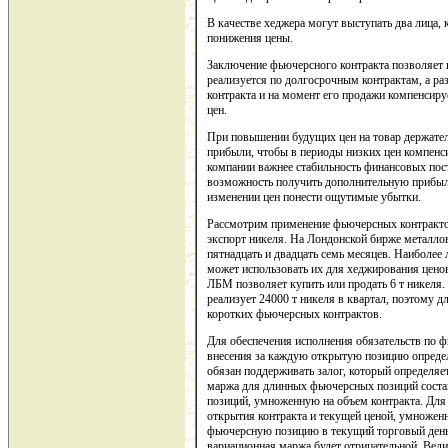
В качестве хеджера могут выступать два лица, 
понижения цены.
Заключение фьючерсного контракта позволяет 
реализуется по долгосрочным контрактам, а 
контракта и на момент его продажи компенсиру
цен.
При повышении будущих цен на товар держател
прибыли, чтобы в периоды низких цен компенс
компании важнее стабильность финансовых пост
возможность получить дополнительную прибыл
изменении цен понести ощутимые убытки.
Рассмотрим применение фьючерсных контракто
экспорт никеля. На Лондонской бирже металло
пятнадцать и двадцать семь месяцев. Наиболе
может использовать их для хеджирования цено
ЛБМ позволяет купить или продать 6 т никеля.
реализует 24000 т никеля в квартал, поэтому 
коротких фьючерсных контрактов.
Для обеспечения исполнения обязательств по 
внесения за каждую открытую позицию опреде
обязан поддерживать залог, который определяе
маржа для длинных фьючерсных позиций соста
позиций, умноженную на объем контракта. Для
открытия контракта и текущей ценой, умноженн
фьючерсную позицию в текущий торговый день,
вариационная маржа будет отрицательной. Вели