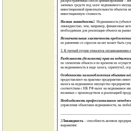
распространенный способ финансирования – ипо
заемных средств под залог недвижимого имущес
инвестиционной привлекательности объектов не
инвестиционную стоимость.
Низкая ликвидность
2. Недвижимость (объект
ликвидностью, чем, например, финансовые акти
необходимым для реализации объекта на рынке
Незначительная эластичность предложени
по равнению со спросом на нее может быть су
3. К третьей группе относятся организационно
Раздельность (делимость) прав на недвижи
по элементам объекта и по времени их осущест
на недвижимость в виде залога, сервитута3, ог
Особенности налогообложения объектов 
предоставляют на практике предприятию-инве
налога на недвижимое имущество предприятия 
соответствии с НК РФ налог на недвижимое им
вязанных с производством и реализацией прод
Необходимость профессионального менедж
управления объектами недвижимости, на любой с
________________________________________
2
Ликвидность
– способность активов предприя
выражение.