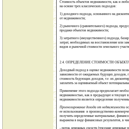
Стоимость объектов недвижимости, как и любо
на основе трех классических подходов:
1) доходного подхода, основанного на дискон
от недвижимости;
2) рыночного (сравнительного) подхода, пред
продажи объектов недвижимости;
3) затратного (имущественного) подхода, бази
затрат, необходимых на восстановление или за
видов и рыночной стоимости земельного участк
2.4. ОПРЕДЕЛЕНИЕ СТОИМОСТИ ОБЪЕ
Доходный подход в оценке недвижимости позв
зависимости от ожидаемых будущих доходов, 
стоимость бедующих доходов, т.е. их дисконти
заплатить за оцениваемый объект потенциальны
Применение этого подхода предполагает необх
недвижимостью, как в предыдущее и текущее в
недвижимости является определение полученны
Прогнозирование дохода от недвижимости
ос
ее использования в производственно-коммерчес
получить определенные материальные, финансо
выражена в виде финансовых результатов, в чи
- поток денежных средств (текущие денежные п