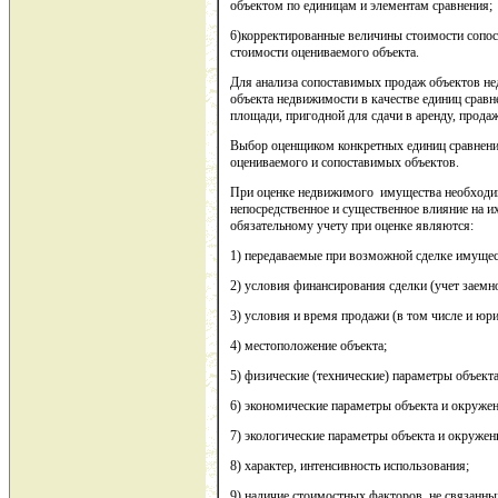
объектом по единицам и элементам сравнения;
6)корректированные величины стоимости сопос
стоимости оцениваемого объекта.
Для анализа сопоставимых продаж объектов не
объекта недвижимости в качестве единиц срав
площади, пригодной для сдачи в аренду, прода
Выбор оценщиком конкретных единиц сравнени
оцениваемого и сопоставимых объектов.
При оценке недвижимого имущества необходим
непосредственное и существенное влияние на 
обязательному учету при оценке являются:
1) передаваемые при возможной сделке имущес
2) условия финансирования сделки (учет заемно
3) условия и время продажи (в том числе и юри
4) местоположение объекта;
5) физические (технические) параметры объекта
6) экономические параметры объекта и окружен
7) экологические параметры объекта и окружен
8) характер, интенсивность использования;
9) наличие стоимостных факторов, не связанн