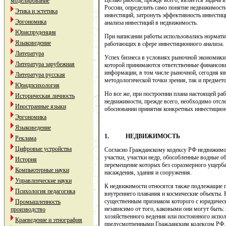
Целью работы, прежде всего, является задача 
моделирование
России, определить само понятие недвижимост
Этика и эстетика
инвестиций, затронуть эффективность инвести
Эргономика
анализа инвестиций в недвижимость.
Юриспруденция
При написании работы использовались нормати
Языковедение
работающих в сфере инвестиционного анализа.
Литература
Успех бизнеса в условиях рыночной экономики
Литература зарубежная
которой принимаются ответственные финансовы
информации, в том числе рыночной, сегодня яв
Литература русская
методологической точки зрения, так и предмет
Юридпсихология
Но все же, при построении плана настоящей раб
Историческая личность
недвижимости, прежде всего, необходимо отсл
Иностранные языки
обосновании принятия конкретных инвестицио
Эргономика
Языковедение
1.
НЕДВИЖИМОСТЬ
Реклама
Цифровые устройства
Согласно Гражданскому кодексу РФ недвижимос
участки, участки недр, обособленные водные объ
История
перемещение которых без соразмерного ущерба
Компьютерные науки
насаждения, здания и сооружения.
Управленческие науки
К недвижимости относятся также подлежащие г
Психология педагогика
внутреннего плавания и космические объекты.
существенным признаком которого с юридическо
Промышленность
независимо от того, каковыми они могут быть:
производство
хозяйственного ведения или постоянного испол
Краеведение и этнография
предусмотренными Гражданским кодексом РФ.