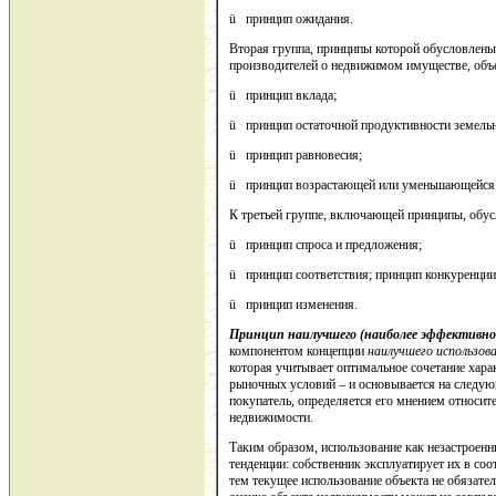
ü принцип ожидания.
Вторая группа, принципы которой обусловлены
производителей о недвижимом имуществе, объ
ü принцип вклада;
ü принцип остаточной продуктивности земельн
ü принцип равновесия;
ü принцип возрастающей или уменьшающейся о
К третьей группе, включающей принципы, обус
ü принцип спроса и предложения;
ü принцип соответствия; принцип конкуренции
ü принцип изменения.
Принцип наилучшего (наиболее эффективног
компонентом концепции
наилучшего использов
которая учитывает оптимальное сочетание хар
рыночных условий – и основывается на следую
покупатель, определяется его мнением относит
недвижимости.
Таким образом, использование как незастроенн
тенденции: собственник эксплуатирует их в со
тем текущее использование объекта не обязате