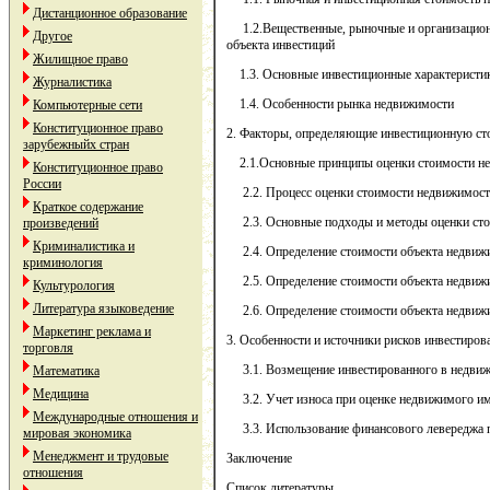
Дистанционное образование
1.2.Вещественные, рыночные и организацио
Другое
объекта инвестиций
Жилищное право
1.3. Основные инвестиционные характеристи
Журналистика
1.4. Особенности рынка недвижимости
Компьютерные сети
Конституционное право
2. Факторы, определяющие инвестиционную ст
зарубежныйх стран
2.1.Основные принципы оценки стоимости не
Конституционное право
России
2.2. Процесс оценки стоимости недвижимос
Краткое содержание
2.3. Основные подходы и методы оценки ст
произведений
Криминалистика и
2.4. Определение стоимости объекта недвижи
криминология
2.5. Определение стоимости объекта недвижи
Культурология
Литература языковедение
2.6. Определение стоимости объекта недвижи
Маркетинг реклама и
3. Особенности и источники рисков инвестиров
торговля
3.1. Возмещение инвестированного в недвиж
Математика
Медицина
3.2. Учет износа при оценке недвижимого иму
Международные отношения и
3.3. Использование финансового левереджа п
мировая экономика
Менеджмент и трудовые
Заключение
отношения
Список литературы