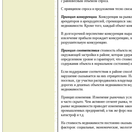
с равновесным объемом спроса.
С принципом спроса и предложения тесно связ
Принцип конкуренции
. Конкуренция на рынк
арендаторов и арендодателей, стремящихся за
недвижимости. Кроме того, каждый объект кон
В долгосрочной перспективе конкуренция выр
извлечение прибыли порождает конкуренцию, 
разрушительную конкуренцию.
Принцип соответствия
стоимость объекта не
окружающей застройки в районе, которая удер
определенном уровне и гарантирует, что стоимо
содержания объекта в нормальном состоянии) и
Если поддержание соответствия в районе спосо
нарушение сказывается на них отрицательно. 
поселках, где участки распродавались владельц
дорогих и дешевых объектов недвижимости ве
недвижимости.
Принцип изменения. Изменение рыночных усло
и часто скрыто. Чем активнее сегмент рынка, 
рынке недвижимости приводят изменения закон
промышленных предприятий, а так же форс-маж
катастроф и т.д.
На стоимость недвижимости постоянно оказыва
факторов: социальные, экономические, экологич