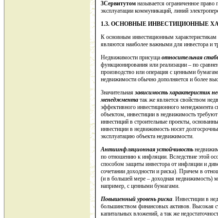
3
Сервитутом
называется ограниченное право 
эксплуатации коммуникаций, линий электроперед
1.3. ОСНОВНЫЕ ИНВЕСТИЦИОННЫЕ 
К основным инвестиционным характеристикам 
являются наиболее важными для инвестора и тр
Недвижимости присуща
относительная стаби
функционирования или реализации – по сравнен
производство или операция с ценными бумагами
недвижимости обычно дополняется и более выс
Значительная
зависимость характеристик н
менеджмента
так же является свойством нед
эффективного инвестиционного менеджмента св
объектом, инвестиции в недвижимость требуют 
инвестиций в строительные проекты, основанные
инвестиции в недвижимость носят долгосрочны
эксплуатацию объекта недвижимости.
Антиинфляционная устойчивость
недвижимо
по отношению к инфляции. Вследствие этой о
способом защиты инвестора от инфляции и ди
сочетании доходности и риска). Причем в отн
(и в большей мере – доходная недвижимость) 
например, с ценными бумагами.
Повышенный уровень риска
. Инвестиции в н
большинством финансовых активов. Высокая ст
капитальных вложений, а так же недостаточнос