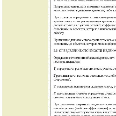
Поправки по единицам и элементам сравнения 
непосредственно в денежных единицах, либо в
При итоговом определении стоимости оценивае
арифметического корректированных цен сопост
должно строиться с учетом весовых коэффицие
сопоставимых объектов, которые в наибольшей
объекту.
Применение данного метода сравнительного ан
сопоставимых объектов, которые можно обосно
2.6. ОПРЕДЕЛЕНИЕ СТОИМОСТИ НЕДВИ
Определение стоимости объекта недвижимости 
последовательности:
1) определяется рыночная стоимость участка з
2)рассчитывается величина восстановительной 
сооружения);
3) оценивается величина совокупного износа, т.е
4) производится итоговое определение стоимос
стоимости за вычетом совокупного износа.
При применении затратного подхода участок зе
его наилучшего (наиболее эффективного) испо
нахождение стоимости участка земли как стоим