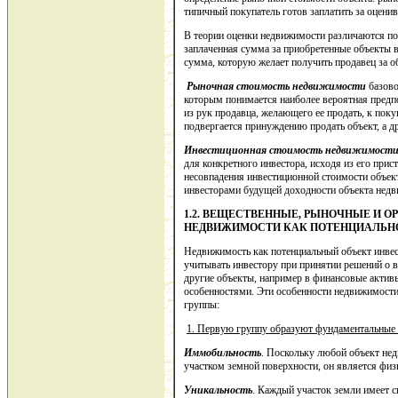
типичный покупатель готов заплатить за оцен
В теории оценки недвижимости различаются по
заплаченная сумма за приобретенные объекты в
сумма, которую желает получить продавец за 
Рыночная стоимость недвижимости
базово
которым понимается наиболее вероятная предп
из рук продавца, желающего ее продать, к поку
подвергается принуждению продать объект, а д
Инвестиционная стоимость недвижимост
для конкретного инвестора, исходя из его при
несовпадения инвестиционной стоимости объек
инвесторами будущей доходности объекта недви
1.2. ВЕЩЕСТВЕННЫЕ, РЫНОЧНЫЕ И 
НЕДВИЖИМОСТИ КАК ПОТЕНЦИАЛЬН
Недвижимость как потенциальный объект инвес
учитывать инвестору при принятии решений о 
другие объекты, например в финансовые актив
особенностями. Эти особенности недвижимости
группы:
1. Первую группу образуют фундаментальные 
Иммобильность
. Поскольку любой объект не
участком земной поверхности, он является ф
Уникальность
. Каждый участок земли имеет с