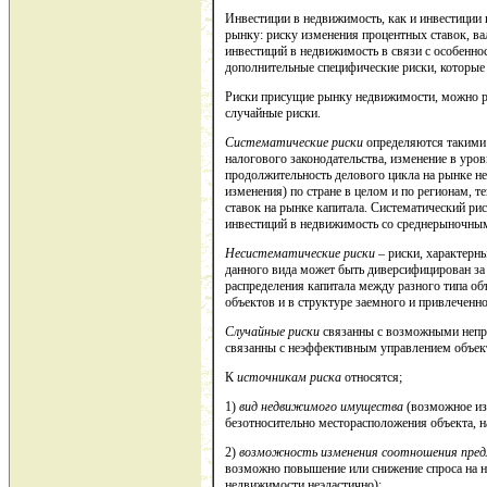
Инвестиции в недвижимость, как и инвестиции
рынку: риску изменения процентных ставок, ва
инвестиций в недвижимость в связи с особен
дополнительные специфические риски, которые
Риски присущие рынку недвижимости, можно раз
случайные риски.
Систематические риски
определяются такими 
налогового законодательства, изменение в уро
продолжительность делового цикла на рынке н
изменения) по стране в целом и по регионам, 
ставок на рынке капитала. Систематический ри
инвестиций в недвижимость со среднерыночным
Несистематические риски
– риски, характерн
данного вида может быть диверсифицирован за 
распределения капитала между разного типа о
объектов и в структуре заемного и привлеченно
Случайные риски
связанны с возможными непре
связанны с неэффективным управлением объек
К
источникам риска
относятся;
1)
вид недвижимого имущества
(возможное из
безотносительно месторасположения объекта, 
2)
возможность изменения соотношения пред
возможно повышение или снижение спроса на н
недвижимости неэластично);