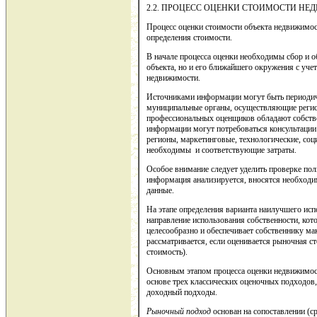
2.2. ПРОЦЕСС ОЦЕНКИ СТОИМОСТИ Н
Процесс оценки стоимости объекта недвижимос
определения стоимости.
В начале процесса оценки необходимы сбор и 
объекта, но и его ближайшего окружения с уч
недвижимости.
Источниками информации могут быть периодиче
муниципальные органы, осуществляющие регис
профессиональных оценщиков обладают собств
информации могут потребоваться консультации 
регионы, маркетинговые, технологические, соц
необходимы и соответствующие затраты.
Особое внимание следует уделить проверке по
информация анализируется, вносятся необход
данные.
На этапе определения варианта наилучшего исп
направление использования собственности, ко
целесообразно и обеспечивает собственнику м
рассматривается, если оценивается рыночная с
стоимость).
Основным этапом процесса оценки недвижимост
основе трех классических оценочных подходов,
доходный подходы.
Рыночный подход
основан на сопоставлении (с