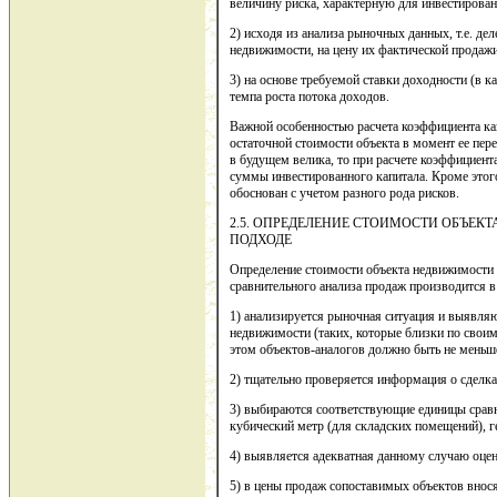
величину риска, характерную для инвестирова
2) исходя из анализа рыночных данных, т.е. д
недвижимости, на цену их фактической продаж
3) на основе требуемой ставки доходности (в 
темпа роста потока доходов.
Важной особенностью расчета коэффициента ка
остаточной стоимости объекта в момент ее пер
в будущем велика, то при расчете коэффициен
суммы инвестированного капитала. Кроме этог
обоснован с учетом разного рода рисков.
2.5. ОПРЕДЕЛЕНИЕ СТОИМОСТИ ОБЪЕ
ПОДХОДЕ
Определение стоимости объекта недвижимости 
сравнительного анализа продаж производится 
1) анализируется рыночная ситуация и выявля
недвижимости (таких, которые близки по свои
этом объектов-аналогов должно быть не меньше
2) тщательно проверяется информация о сделка
3) выбираются соответствующие единицы сравн
кубический метр (для складских помещений), ге
4) выявляется адекватная данному случаю оце
5) в цены продаж сопоставимых объектов внос