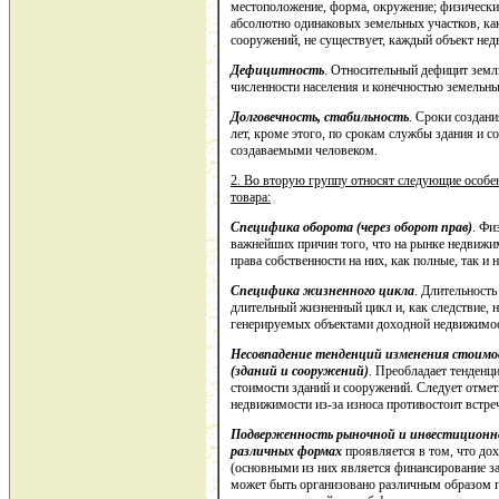
местоположение, форма, окружение; физически
абсолютно одинаковых земельных участков, ка
сооружений, не существует, каждый объект не
Дефицитность
. Относительный дефицит земли
численности населения и конечностью земельны
Долговечность, стабильность
. Сроки создани
лет, кроме этого, по срокам службы здания и
создаваемыми человеком.
2. Во вторую группу относят следующие особе
товара:
Специфика оборота (через оборот прав)
. Фи
важнейших причин того, что на рынке недвижи
права собственности на них, как полные, так и 
Специфика жизненного цикла
. Длительност
длительный жизненный цикл и, как следствие,
генерируемых объектами доходной недвижимос
Несовпадение тенденций изменения стоимо
(зданий и сооружений)
. Преобладает тенденц
стоимости зданий и сооружений. Следует отмет
недвижимости из-за износа противостоит встре
Подверженность рыночной и инвестиционн
различных формах
проявляется в том, что до
(основными из них является финансирование за
может быть организовано различным образом 