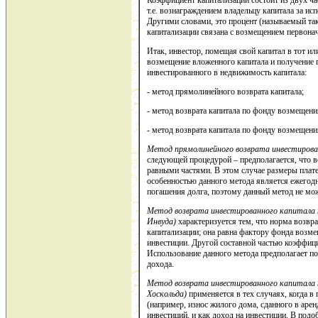
Коэффициент капитализации состоит из двух час
т.е. вознаграждением владельцу капитала за и
Другими словами, это процент (называемый так
капитализации связана с возмещением первона
Итак, инвестор, помещая свой капитал в тот ил
возмещение вложенного капитала и получение 
инвестированного в недвижимость капитала:
- метод прямолинейного возврата капитала;
- метод возврата капитала по фонду возмещения
- метод возврата капитала по фонду возмещени
Метод прямолинейного возврата инвестирова
следующей процедурой – предполагается, что 
равными частями. В этом случае размеры плат
особенностью данного метода является ежегод
погашения долга, поэтому данный метод не мо
Метод возврата инвестированного капитала п
Инвуда)
характеризуется тем, что норма возвр
капитализации; она равна фактору фонда возмещ
инвестиции. Другой составной частью коэффици
Использование данного метода предполагает п
дохода.
Метод возврата инвестированного капитала 
Хоскольда)
применяется в тех случаях, когда в
(например, износ жилого дома, сданного в арен
инвестиций, и как доход на инвестиции. В под