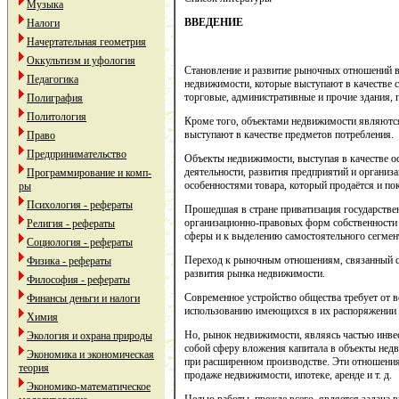
Музыка
ВВЕДЕНИЕ
Налоги
Начертательная геометрия
Оккультизм и уфология
Становление и развитие рыночных отношений в
Педагогика
недвижимости, которые выступают в качестве с
торговые, административные и прочие здания,
Полиграфия
Политология
Кроме того, объектами недвижимости являются
выступают в качестве предметов потребления.
Право
Предпринимательство
Объекты недвижимости, выступая в качестве о
деятельности, развития предприятий и организ
Программирование и комп-
особенностями товара, который продаётся и пок
ры
Психология - рефераты
Прошедшая в стране приватизация государстве
организационно-правовых форм собственности
Религия - рефераты
сферы и к выделению самостоятельного сегмен
Социология - рефераты
Переход к рыночным отношениям, связанный с 
Физика - рефераты
развития рынка недвижимости.
Философия - рефераты
Современное устройство общества требует от в
Финансы деньги и налоги
использованию имеющихся в их распоряжении р
Химия
Но, рынок недвижимости, являясь частью инве
Экология и охрана природы
собой сферу вложения капитала в объекты нед
Экономика и экономическая
при расширенном производстве. Эти отношения
теория
продаже недвижимости, ипотеке, аренде и т. д.
Экономико-математическое