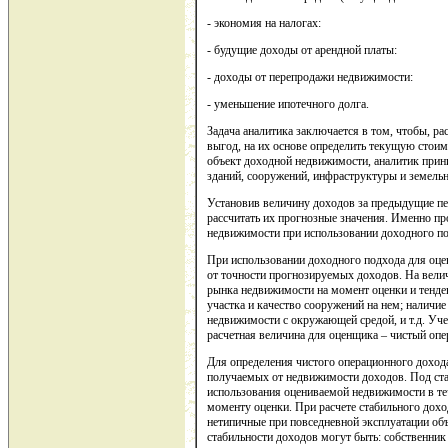
- экономия на налогах:
- будущие доходы от арендной платы:
- доходы от перепродажи недвижимости:
- уменьшение ипотечного долга.
Задача аналитика заключается в том, чтобы, р
выгод, на их основе определить текущую стои
объект доходной недвижимости, аналитик прин
зданий, сооружений, инфраструктуры и земельн
Установив величину доходов за предыдущие пе
рассчитать их прогнозные значения. Именно пр
недвижимости при использовании доходного по
При использовании доходного подхода для оцен
от точности прогнозируемых доходов. На вели
рынка недвижимости на момент оценки и тенден
участка и качество сооружений на нем; налич
недвижимости с окружающей средой, и т.д. Уче
расчетная величина для оценщика – чистый оп
Для определения чистого операционного дохода
получаемых от недвижимости доходов. Под ст
использования оцениваемой недвижимости в те
моменту оценки. При расчете стабильного доход
нетипичные при повседневной эксплуатации об
стабильности доходов могут быть: собственник