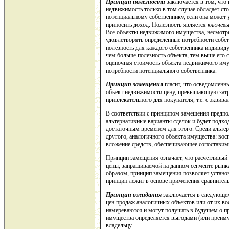
Принцип полезности
заключается в том, что 
недвижимость только в том случае обладает ст
потенциальному собственнику, если она может 
приносить доход. Полезность является
ключев
Все объекты недвижимого имущества, несмотря
удовлетворять определенные потребности собст
полезность для каждого собственника индивиду
чем больше полезность объекта, тем выше его с
оценочная стоимость объекта недвижимого иму
потребности потенциального собственника.
Принцип замещения
гласит, что осведомленны
объект недвижимости цену, превышающую затра
привлекательного для покупателя, т.е. с эквив
В соответствии с принципом замещения предпол
альтернативные варианты сделок и будет подхо
достаточным временем для этого. Среди альте
другого, аналогичного объекта имущества: вос
вложение средств, обеспечивающее сопоставим
Принцип замещения означает, что расчетливый 
цены, запрашиваемой на данном сегменте рынка
образом, принцип замещения позволяет устано
принцип лежит в основе применения сравнитель
Принцип ожидания
заключается в следующем
цен продаж аналогичных объектов или от их во
намереваются и могут получить в будущем о п
имущества определяется выгодами (или преиму
владельцу.