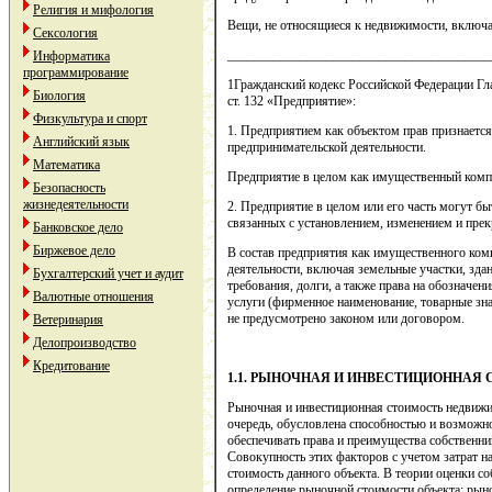
Религия и мифология
Вещи, не относящиеся к недвижимости, включ
Сексология
________________________________________
Информатика
программирование
1Гражданский кодекс Российской Федерации Гл
Биология
ст. 132 «Предприятие»:
Физкультура и спорт
1. Предприятием как объектом прав признаетс
Английский язык
предпринимательской деятельности.
Математика
Предприятие в целом как имущественный комп
Безопасность
жизнедеятельности
2. Предприятие в целом или его часть могут бы
связанных с установлением, изменением и пре
Банковское дело
Биржевое дело
В состав предприятия как имущественного ком
деятельности, включая земельные участки, здан
Бухгалтерский учет и аудит
требования, долги, а также права на обозначе
Валютные отношения
услуги (фирменное наименование, товарные зна
не предусмотрено законом или договором.
Ветеринария
Делопроизводство
Кредитование
1.1. РЫНОЧНАЯ И ИНВЕСТИЦИОННА
Рыночная и инвестиционная стоимость недвижим
очередь, обусловлена способностью и возможн
обеспечивать права и преимущества собственни
Совокупность этих факторов с учетом затрат н
стоимость данного объекта. В теории оценки с
определение рыночной стоимости объекта: рыноч