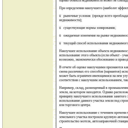
оценке объекта недвижимости может не совпада
При определении наилучшего (наиболее эффект
ü рыночные условия (прежде всего преоблада
недвижимости);
ü существующие нормы зонирования;
ü ожидаемые изменения на рынке недвижимос
ü текущий способ использования недвижимого
Наилучшее использование объекта недвижимост
использование этого объекта (если объект - уч
возможно, экономически обоснованно и привод
В отчете об оценке наилучшими признаются как
смена различных его способов (вариантов) исп
может быть ограничен имеющимися на нем улуч
соответствии с наилучшим использованием, та
Например, склад, размещенный в промышленной
земли, на котором находится. Однако расположе
принципу наилучшего использования занятого э
использование данного участка земли под строи
или торгового центра.
Наилучшее использование с течением времени м
земельного участка построили крупную автомаг
строительство мотеля, автозаправочной станци