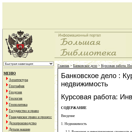
Главная
>
Банковское дело
>
Курсовая работа: И
МЕНЮ
Банковское дело : Ку
Архитектура
недвижимость
География
Геодезия
Курсовая работа: Ин
Геология
Геополитика
СОДЕРЖАНИЕ
Государство и право
Введение
Гражданское право и процесс
Делопроизводство
1. Недвижимость
Детали машин
1.1. Рыночная и инвестиционная стоимость 