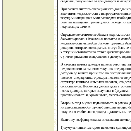
сведения, полученные от арендаторов и менед
При расчете чистого операционного дохода не
элементов недвижимости с непродолжительными
текущими операционными расходами необходим
резерва замещения производится исходя из вр
подлежащих замене.
Определение стоимости объекта недвижимости
дисконтирования денежных потоков
и
методо
недвижимости
методом дисконтирования ден
доходов, которые потенциально могут быть г
к текущей стоимости по ставке дисконтировани
с учетом риска инвестирования в данную недв
В качестве потока доходов используется чисты
недвижимости за вычетом текущих операционных
доходов до вычета процентов по обслуживанию
чистого операционного дохода, позволяет не 
структуре капитала и выплате налогов, что де
сопоставимой. Поскольку деньги даже в услов
поток доходов, которые получены в будущем, 
просуммировать и, кроме этого, учесть стоимо
Второй метод оценки недвижимости в рамках д
имущества
методом прямой капитализации д
получения стабильного дохода в длительном пе
Величину коэффициента капитализации можно р
1) кумулятивным методом на основе суммиров