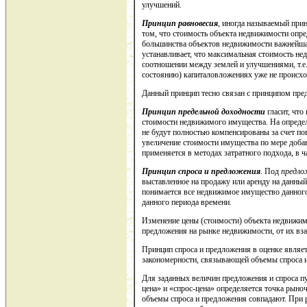
улучшений.
Принцип равновесия
, иногда называемый при
том, что стоимость объекта недвижимости опр
большинства объектов недвижимости важнейша
устанавливает, что максимальная стоимость н
соотношении между землей и улучшениями, т.е
состоянию) капиталовложениях уже не происхо
Данный принцип тесно связан с принципом пре
Принцип предельной доходности
гласит, что
стоимости недвижимого имущества. На опреде
не будут полностью компенсированы за счет п
увеличение стоимости имущества по мере доб
применяется в методах затратного подхода, в ч
Принцип спроса и предложения
. Под
предло
выставленное на продажу или аренду на данны
понимается все недвижимое имущество данного 
данного периода времени.
Изменение цены (стоимости) объекта недвижим
предложения на рынке недвижимости, от их вз
Принцип спроса и предложения в оценке являе
закономерности, связывающей объемы спроса и
Для заданных величин предложения и спроса 
цена» и «спрос-цена» определяется точка рыноч
объемы спроса и предложения совпадают. При 