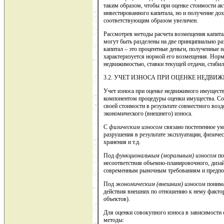
таким образом, чтобы при оценке стоимости ак
инвестированного капитала, но и получение до
соответствующим образом увеличен.
Рассмотрев методы расчета возмещения капита
могут быть разделены на две принципиально ра
капитал – это процентные деньги, полученные н
характеризуется нормой его возмещения. Норм
недвижимостью, ставки текущей отдачи, стабил
3.2. УЧЕТ ИЗНОСА ПРИ ОЦЕНКЕ НЕДВ
Учет износа при оценке недвижимого имуществ
компонентом процедуры оценки имущества. Сов
своей стоимости в результате совместного воз
экономического (внешнего) износа.
С
физическим износом
связано постепенное ум
разрушения в результате эксплуатации, физиче
хранения и т.д.
Под
функциональным (моральным) износом
по
несоответствия объемно-планировочного, дизай
современным рыночным требованиям и предпо
Под
экономическим (внешним) износом
понима
действия внешних по отношению к нему факто
объектов).
Для оценки совокупного износа в зависимости
методы: