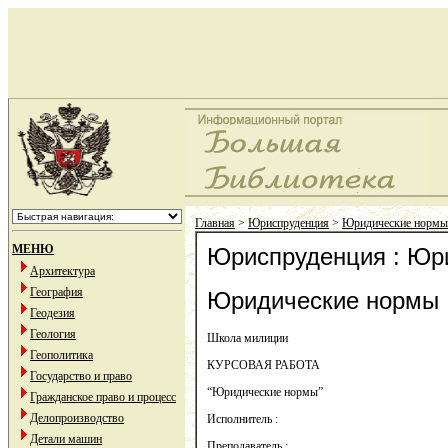
Главная
>
Юриспруденция
>
Юридические нормы
МЕНЮ
Юриспруденция : Юр
Архитектура
География
Юридические нормы
Геодезия
Геология
Школа милиции
Геополитика
КУРСОВАЯ РАБОТА
Государство и право
“Юридические нормы”
Гражданское право и процесс
Делопроизводство
Исполнитель :
Детали машин
Преподаватель :