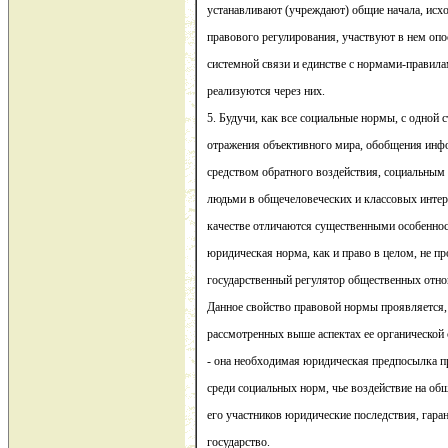
устанавливают (учреждают) общие начала, исх
правового регулирования, участвуют в нем опо
системной связи и единстве с нормами-правила
реализуются через них.
5. Будучи, как все социальные нормы, с одной 
отражения объективного мира, обобщения инфо
средством обратного воздействия, социальны
людьми в общечеловеческих и классовых интер
качестве отличаются существенными особенност
юридическая норма, как и право в целом, не пр
государственный регулятор общественных отн
Данное свойство правовой нормы проявляется, 
рассмотренных выше аспектах ее органической с
- она необходимая юридическая предпосылка п
среди социальных норм, чье воздействие на об
его участников юридические последствия, гара
государство.