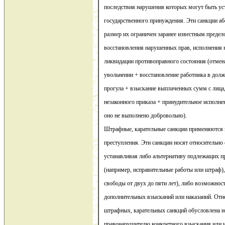
последствия нарушения которых могут быть у
государственного принуждения. Эти санкции а
размер их ограничен заранее известным предел
восстановления нарушенных прав, исполнения 
ликвидации противоправного состояния (отмена
увольнении + восстановление работника в дол
прогула + взыскание выплаченных сумм с лица,
незаконного приказа + принудительное исполн
оно не выполнено добровольно).
Штрафные, карательные санкции применяются з
преступления. Эти санкции носят относительно
устанавливая либо альтернативу подлежащих 
(например, исправительные работы или штраф)
свободы от двух до пяти лет), либо возможнос
дополнительных взысканий или наказаний. Отн
штрафных, карательных санкций обусловлена 
правонарушителю конкретного взыскания или н