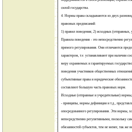
силой государства.
4. Нормы права складываются из двух разнов
правовых предписаний:
1) правил поведения; 2) исходных (отправных,
Правила поведения - это непосредственно рег
прямого регулирования. Они отличаются пре
характером, т.е. устанавливают при наличии с
меру охраняемых и гарантируемых государств
поведения участников общественных отношени
субъективные права и юридические обязанности
составляют большую часть правовых норм.
Исходные (отправные и учредительные) нормы
- принципы, нормы дефиниции и т.д., представ
опосредованного регулирования. Эти нормы, х
непосредственно регулятивными, поскольку сам
обязанностей субъектов, тем не менее, так же н