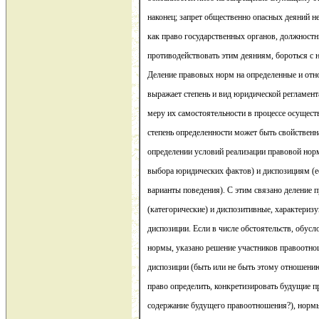
наконец; запрет общественно опасных деяний н
как право государственных органов, должностн
противодействовать этим деяниям, бороться с 
Деление правовых норм на определенные и отн
выражает степень и вид юридической регламент
меру их самостоятельности в процессе осущест
степень определенности может быть свойственн
определении условий реализации правовой но
выбора юридических фактов) и диспозициям (е
варианты поведения). С этим связано деление
(категорические) и диспозитивные, характериз
диспозиции. Если в числе обстоятельств, обу
нормы, указано решение участников правоотно
диспозиции (быть или не быть этому отношению
право определить, конкретизировать будущие п
содержание будущего правоотношения?), нормы