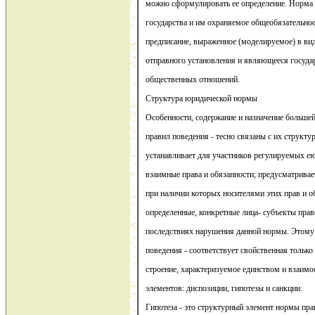
можно сформулировать ее определение. Норма п
государства и им охраняемое общеобязательно
предписание, выраженное (моделируемое) в ви
отправного установления и являющееся госуд
общественных отношений.
Структура юридической нормы
Особенности, содержание и назначение больше
правил поведения - тесно связаны с их структу
устанавливает для участников регулируемых 
взаимные права и обязанности; предусматривае
при наличии которых носителями этих прав и о
определенные, конкретные лица- субъекты пра
последствиях нарушения данной нормы. Этому
поведения - соответствует свойственная только 
строение, характеризуемое единством и взаим
элементов: диспозиции, гипотезы и санкции.
Гипотеза - это структурный элемент нормы пр