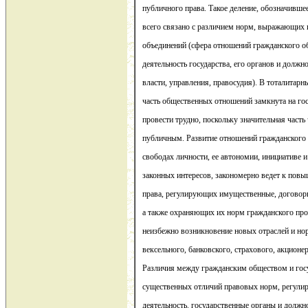
публичного права. Такое деление, обозначивше
всего связано с различием норм, выражающих 
объединений (сфера отношений гражданского о
деятельность государства, его органов и долж
власти, управления, правосудия). В тоталитарн
часть общественных отношений замкнута на гос
провести трудно, поскольку значительная часть
публичным. Развитие отношений гражданского 
свободах личности, ее автономии, инициативе 
законных интересов, закономерно ведет к пов
права, регулирующих имущественные, договор
а также охраняющих их норм гражданского про
неизбежно возникновение новых отраслей и но
вексельного, банковского, страхового, акционерн
Различия между гражданским обществом и гос
существенных отличий правовых норм, регули
деятельность. государственные органы и должн