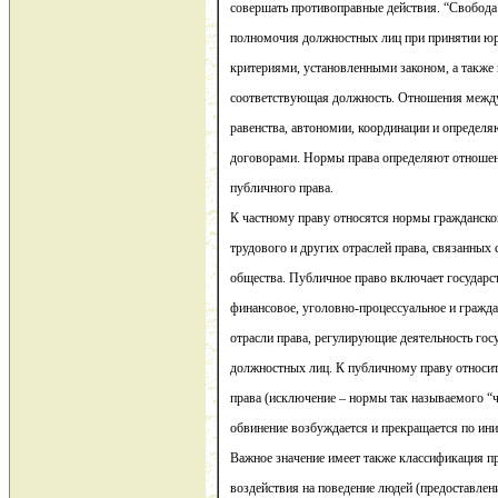
совершать противоправные действия. “Свобода 
полномочия должностных лиц при принятии ю
критериями, установленными законом, а также 
соответствующая должность. Отношения между
равенства, автономии, координации и определя
договорами. Нормы права определяют отношен
публичного права.
К частному праву относятся нормы гражданско
трудового и других отраслей права, связанных 
общества. Публичное право включает государс
финансовое, уголовно-процессуальное и гражда
отрасли права, регулирующие деятельность гос
должностных лиц. К публичному праву относи
права (исключение – нормы так называемого “
обвинение возбуждается и прекращается по ини
Важное значение имеет также классификация п
воздействия на поведение людей (предоставлен