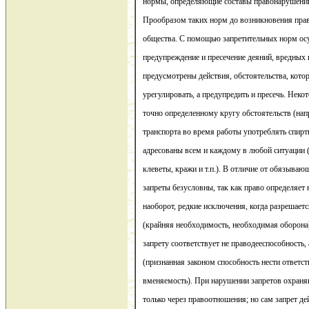
нормы, определяющие составы правонарушений 
Прообразом таких норм до возникновения прав
общества. С помощью запретительных норм осу
предупреждение и пресечение деяний, вредных
предусмотрены действия, обстоятельства, кото
урегулировать, а предупредить и пресечь. Неко
точно определенному кругу обстоятельств (нап
транспорта во время работы употреблять спирт
адресованы всем и каждому в любой ситуации (
клеветы, кражи и т.п.). В отличие от обязыв
запреты безусловны, так как право определяет н
наоборот, редкие исключения, когда разрешает
(крайняя необходимость, необходимая оборона)
запрету соответствует не праводееспособность,
(признанная законом способность нести ответс
вменяемость). При нарушении запретов охран
только через правоотношения; но сам запрет де