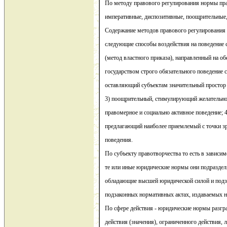
По методу правового регулирования нормы пр
императивные, диспозитивные, поощрительные,
Содержание методов правового регулирования
следующие способы воздействия на поведение 
(метод властного приказа), направленный на о
государством строго обязательного поведение с
оставляющий субъектам значительный простор 
3) поощрительный, стимулирующий желательное
правомерное и социально активное поведение; 
предлагающий наиболее приемлемый с точки зр
поведения.
По субъекту правотворчества то есть в зависим
те или иные юридические нормы они подраздел
обладающие высшей юридической силой и под
подзаконных нормативных актах, издаваемых на
По сфере действия - юридические нормы разг
действия (значения), ограниченного действия, 