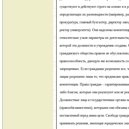
существуют и действуют строго на основе и в 
определяющих их разновидности (например, ра
прокуратура, главный бухгалтер, директор заво
ректор университета). Они наделены компетен
относительно узкие параметры их деятельности
которой эти должности и учреждения созданы.
гражданского общества правом не обусловлено
правоспособность, дающую им возможность со
запрещенных. Если гражданам разрешено все, 
лицам разрешено лишь то, что предписано прик
компетенции. Права граждан – гарантированны
либо благом, которые они реализуют или не р
Должностные лица и государственные органы 
(правообязанностями), которыми они обязаны 
поставленной перед ними цели. Свобода гражда
принимать решения, имеющие юридическое знач