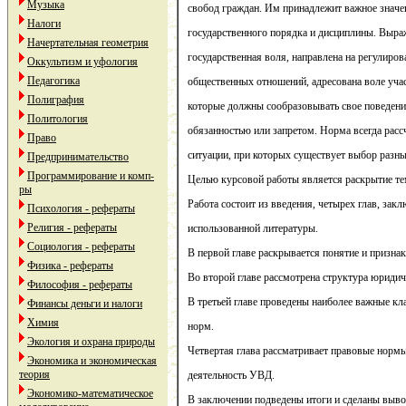
Музыка
свобод граждан. Им принадлежит важное значе
Налоги
государственного порядка и дисциплины. Выра
Начертательная геометрия
государственная воля, направлена на регулиров
Оккультизм и уфология
Педагогика
общественных отношений, адресована воле учас
Полиграфия
которые должны сообразовывать свое поведени
Политология
обязанностью или запретом. Норма всегда рас
Право
ситуации, при которых существует выбор разны
Предпринимательство
Программирование и комп-
Целью курсовой работы является раскрытие т
ры
Работа состоит из введения, четырех глав, зак
Психология - рефераты
Религия - рефераты
использованной литературы.
Социология - рефераты
В первой главе раскрывается понятие и призна
Физика - рефераты
Во второй главе рассмотрена структура юридич
Философия - рефераты
В третьей главе проведены наиболее важные к
Финансы деньги и налоги
Химия
норм.
Экология и охрана природы
Четвертая глава рассматривает правовые норм
Экономика и экономическая
теория
деятельность УВД.
Экономико-математическое
В заключении подведены итоги и сделаны выв