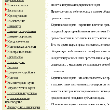
моделирование
Понятие и признаки юридических норм
Этика и эстетика
Эргономика
Право состоит из действующих в данном обще
Юриспруденция
правовых норм.
Языковедение
Юридическая норма - первичная клеточка права
Литература
Литература зарубежная
исходный структурный элемент его системы. По
Литература русская
права свойственны все основные черты права к
Юридпсихология
В то же время норма права- относительно само
Историческая личность
обладающее свойственными специфическими о
Иностранные языки
Эргономика
конкретизирующими наши представления о прав
Языковедение
содержании, о механизме регулятивного возде
Реклама
отношения.
Цифровые устройства
История
Юридическая норма - это общеобязательное пр
Компьютерные науки
в законах, иных признаваемых государством и
Управленческие науки
качестве критерия правомерно-дозволенного (а
Психология педагогика
предписанного) поведения субъектов права.
Промышленность
производство
Юридическая норма - элементарная частица, “к
Краеведение и этнография