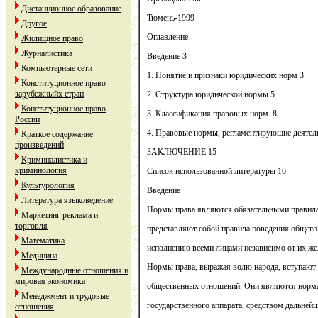
Дистанционное образование
Тюмень-1999
Другое
Оглавление
Жилищное право
Журналистика
Введение 3
Компьютерные сети
1. Понятие и признаки юридических норм 3
Конституционное право
зарубежныйх стран
2. Структура юридической нормы 5
Конституционное право
3. Классификация правовых норм. 8
России
4. Правовые нормы, регламентирующие деятел
Краткое содержание
произведений
ЗАКЛЮЧЕНИЕ 15
Криминалистика и
криминология
Список использованной литературы 16
Культурология
Введение
Литература языковедение
Нормы права являются обязательными правилам
Маркетинг реклама и
торговля
представляют собой правила поведения общего 
Математика
исполнению всеми лицами независимо от их же
Медицина
Нормы права, выражая волю народа, вступаю
Международные отношения и
мировая экономика
общественных отношений. Они являются норма
Менеджмент и трудовые
государственного аппарата, средством дальней
отношения