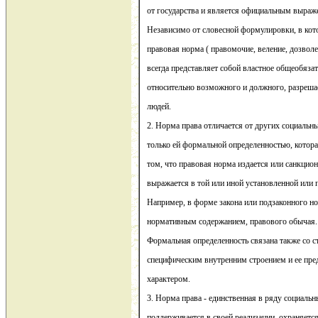
от государства и является официальным выраж
Независимо от словесной формулировки, в кот
правовая норма ( правомочие, веление, дозволени
всегда представляет собой властное общеобязат
относительно возможного и должного, разреша
людей.
2. Норма права отличается от других социальн
только ей формальной определенностью, котора
том, что правовая норма издается или санкцио
выражается в той или иной установленной или
Например, в форме закона или подзаконного но
нормативным содержанием, правового обычая.
Формальная определенность связана также со с
специфическим внутренним строением и ее пр
характером.
3. Норма права - единственная в ряду социальн
поддерживается в своей реализации, охраняетс