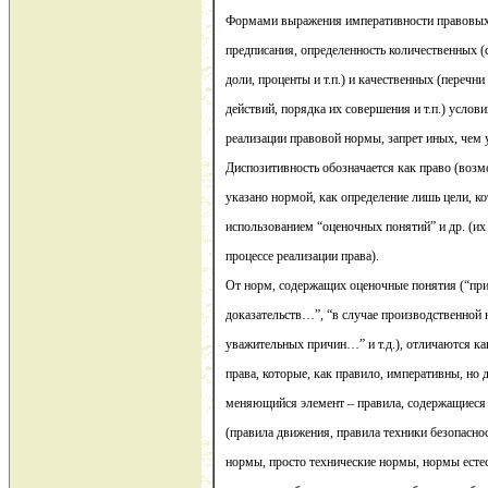
Формами выражения императивности правовых
предписания, определенность количественных (
доли, проценты и т.п.) и качественных (перечн
действий, порядка их совершения и т.п.) услов
реализации правовой нормы, запрет иных, чем 
Диспозитивность обозначается как право (возм
указано нормой, как определение лишь цели, ко
использованием “оценочных понятий” и др. (их
процессе реализации права).
От норм, содержащих оценочные понятия (“при
доказательств…”, “в случае производственной
уважительных причин…” и т.д.), отличаются к
права, которые, как правило, императивны, но
меняющийся элемент – правила, содержащиеся
(правила движения, правила техники безопасно
нормы, просто технические нормы, нормы естес