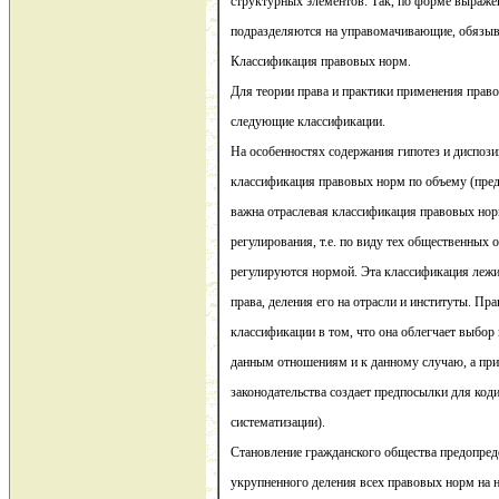
структурных элементов. Так, по форме выраже
подразделяются на управомачивающие, обязы
Классификация правовых норм.
Для теории права и практики применения прав
следующие классификации.
На особенностях содержания гипотез и диспоз
классификация правовых норм по объему (пред
важна отраслевая классификация правовых нор
регулирования, т.е. по виду тех общественных 
регулируются нормой. Эта классификация лежи
права, деления его на отрасли и институты. Пра
классификации в том, что она облегчает выбо
данным отношениям и к данному случаю, а пр
законодательства создает предпосылки для к
систематизации).
Становление гражданского общества предопред
укрупненного деления всех правовых норм на 