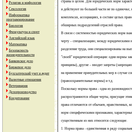
страны в целом. Для юридических норм характ
Религия и мифология
Сексология
и действуют по большей части не по одиночке, н
Информатика
комплексах, ассоциациях, в составе целых прав
программирование
обширных подразделений отраслей права.
Биология
Физкультура и спорт
В связи с системностью юридических норм важ
Английский язык
черту – специализацию; между юридическими н
Математика
разделение труда, они специализированы на вып
Безопасность
жизнедеятельности
”своей” юридической операции: одни нормы з
Банковское дело
принципы), другие – вводят запреты (запреща
Биржевое дело
на применение принудительных мер в случае с
Бухгалтерский учет и аудит
Валютные отношения
(правоохранительные нормы) и т.д.
Ветеринария
Поскольку нормы права - одна из разновидност
Делопроизводство
распространяются общие черты, присущие этим
Кредитование
права отличаются от обычаев, нравственных, 
норм специфическими признаками, характерны
существенным из них относятся следующие.
1. Норма права - единственная в ряду социальн