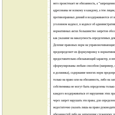
него проистекает не обязанность, а “запрещенн
адресованы не всякому и каждому, а тем лица
противоправных деяний и воздерживаются от н
уголовном кодексе, в кодексе об администрат
нормативных актах большинство запретов обозн
как указание на наказуемость определенных де
Деление правовых норм на управомочивающие
предопределяет их формулировку в нормативны
предоставительно-обязывающий характер, и не
сформулированы любым способом (например, о
и должника), содержание многих норм предопр
только на право или на обязанность, либо на зап
собственника не могут быть определены только 
каждого воздерживаться от нарушения этих прав
через запрет нарушать эти права; для определе
недостаточно указать лишь на право руководит
обязанностей либо на запрещение служащему э