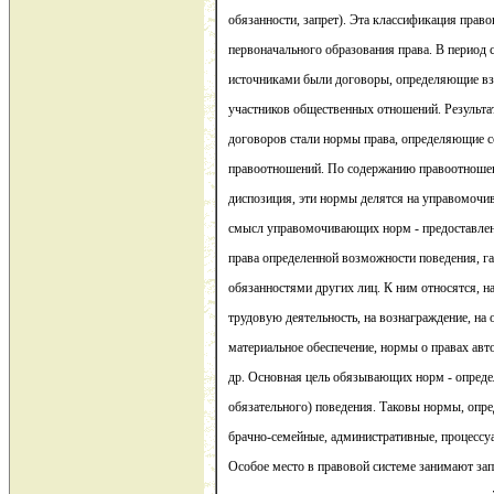
обязанности, запрет). Эта классификация право
первоначального образования права. В период 
источниками были договоры, определяющие вз
участников общественных отношений. Результ
договоров стали нормы права, определяющие 
правоотношений. По содержанию правоотношен
диспозиция, эти нормы делятся на управомоч
смысл управомочивающих норм - предоставлен
права определенной возможности поведения, 
обязанностями других лиц. К ним относятся, н
трудовую деятельность, на вознаграждение, на 
материальное обеспечение, нормы о правах авт
др. Основная цель обязывающих норм - опреде
обязательного) поведения. Таковы нормы, опр
брачно-семейные, административные, процессуа
Особое место в правовой системе занимают зап