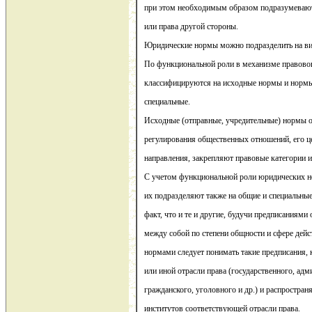
при этом необходимым образом подразумевают
или права другой стороны.
Юридические нормы можно подразделить на в
По функциональной роли в механизме правово
классифицируются на исходные нормы и нормы 
специальные.
Исходные (отправные, учредительные) нормы 
регулирования общественных отношений, его це
направления, закрепляют правовые категории и
С учетом функциональной роли юридических н
их подразделяют также на общие и специальные.
факт, что и те и другие, будучи предписаниями
между собой по степени общности и сфере дей
нормами следует понимать такие предписания,
или иной отрасли права (государственного, адм
гражданского, уголовного и др.) и распростран
институтов соответствующей отрасли права.