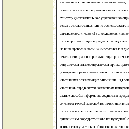
и основания возникновения правоотношения, и 
детально определены нормативным актом – но
существу диспозитивны все управомочивающие 
волен воспользоваться или не воспользоваться 
определенности условий возникновения и испол
степень регламентации порядка его осуществле
Деление правовых норм на императивные и дис
детальности правовой регламентации различны
допустимость или недопустимость при их прав
усмотрения правоприменительных органов и в
участниками возникающих отношений. Ряд отн
участников определяется комплексом императ
разные способы и формы их соединения предо
сочетания точной правовой регламентации ряд
(особенно тех, которые связаны с распоряжени
применением государственного принуждения) с
активностью участников общественных отноше