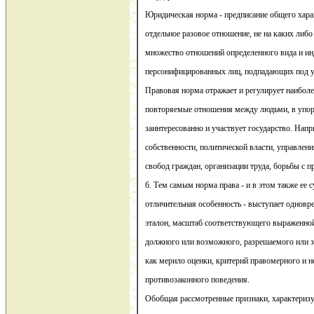
Юридическая норма - предписание общего харак
отдельное разовое отношение, не на каких либо
множество отношений определенного вида и ин
персонифицированных лиц, подпадающих под ус
Правовая норма отражает и регулирует наибол
повторяемые отношения между людьми, в упор
заинтересованно и участвует государство. Нап
собственности, политической власти, управлени
свобод граждан, организации труда, борьбы с п
6. Тем самым норма права - и в этом также ее 
отличительная особенность - выступает одновре
эталон, масштаб соответствующего выраженной
должного или возможного, разрешаемого или з
как мерило оценки, критерий правомерного и н
противозаконного поведения.
Обобщая рассмотренные признаки, характери