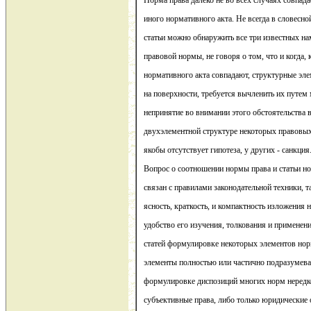
Норма права далеко не во всех случаях совпадае
иного нормативного акта. Не всегда в словесн
статьи можно обнаружить все три известных н
правовой нормы, не говоря о том, что и когда, 
нормативного акта совпадают, структурные эл
на поверхности, требуется вычленить их путем
непринятие во внимании этого обстоятельства 
двухэлементной структуре некоторых правовых 
якобы отсутствует гипотеза, у других - санкция
Вопрос о соотношении нормы права и статьи но
связан с правилами законодательной техники, т
ясность, краткость, и компактность изложения 
удобство его изучения, толкования и применени
статей формулировке некоторых элементов нор
элементы полностью или частично подразумева
формулировке диспозиций многих норм нередк
субъективные права, либо только юридические 