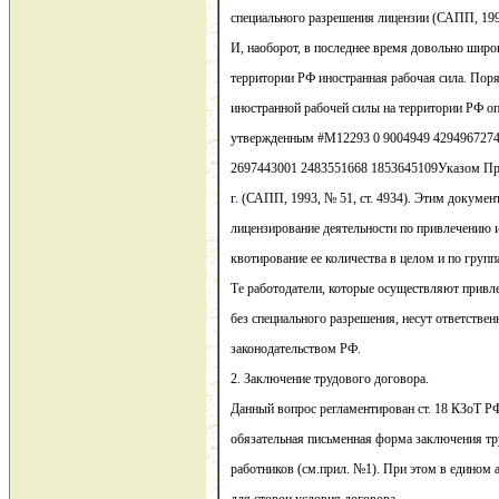
специального разрешения лицензии (САПП, 1993
И, наоборот, в последнее время довольно широ
территории РФ иностранная рабочая сила. Пор
иностранной рабочей силы на территории РФ о
утвержденным #M12293 0 9004949 4294967274
2697443001 2483551668 1853645109Указом Пре
г. (САПП, 1993, № 51, ст. 4934). Этим докуме
лицензирование деятельности по привлечению 
квотирование ее количества в целом и по груп
Те работодатели, которые осуществляют привл
без специального разрешения, несут ответствен
законодательством РФ.
2. Заключение трудового договора.
Данный вопрос регламентирован ст. 18 КЗоТ РФ
обязательная письменная форма заключения тр
работников (см.прил. №1). При этом в едином