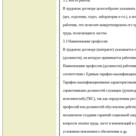
3.2 Место работы.
В трудовом договоре целесообразно указывать
(цех, отделение, отдел, лаборатория и т.п.), в 
работник, что позволит конкретизировать его 
труда, полагающиеся льготы.
3.3 Наименование профессии
В трудовом договоре (контракте) указывается
(должности), на которую принимается работник
Наименование профессии (должности) работник
соответствии с Единым тарифно-квалификаци
Тарифно-квалификационными характеристика
справочниками должностей служащих (руководи
исполнителей) (ТКС), так как определенная ре
профессий или должностей обусловлена дейст
механизмом создания гарантий социальной защ
вопросов оплаты труда, льгот и компенсаций в 
условиями пенсионного обеспечения и др.