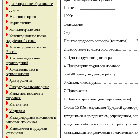
Дистанционное образование
Проверил:___________________
Другое
1999г.
Жилищное право
Журналистика
Содержание:
Компьютерные сети
Стр.
Конституционное право
зарубежныйх стран
Понятие трудового договора (контракта)……..
Конституционное право
2. Заключение трудового договора…………
России
3. Пункты трудового договора…………………
Краткое содержание
произведений
4. Прекращение трудового договора……
Криминалистика и
криминология
5. #G0Перевод на другую работу……
Культурология
6. Список литературы……………………
Литература языковедение
7. Приложения…………………………………
Маркетинг реклама и
торговля
1. Понятие трудового договора (контракта).
Математика
Статья 15 КЗоТ определяет Трудовой договор (
Медицина
трудящимся и предприятием, учреждением, орг
Международные отношения и
мировая экономика
трудящийся обязуется выполнять работу по опр
Менеджмент и трудовые
квалификации или должности с подчинением в
отношения