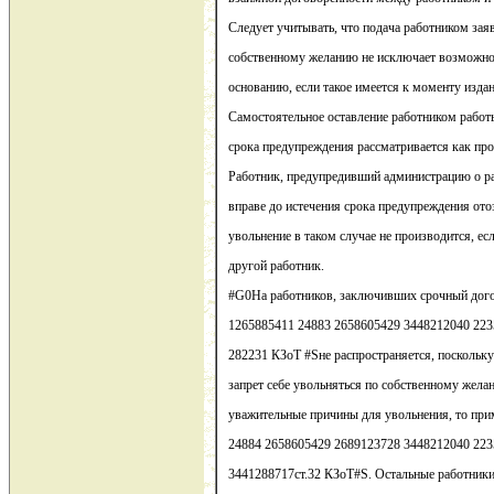
Следует учитывать, что подача работником зая
собственному желанию не исключает возможно
основанию, если такое имеется к моменту изда
Самостоятельное оставление работником работ
срока предупреждения рассматривается как про
Работник, предупредивший администрацию о р
вправе до истечения срока предупреждения отоз
увольнение в таком случае не производится, ес
другой работник.
#G0На работников, заключивших срочный дого
1265885411 24883 2658605429 3448212040 22
282231 КЗоТ #Sне распространяется, поскольку
запрет себе увольняться по собственному желан
уважительные причины для увольнения, то пр
24884 2658605429 2689123728 3448212040 223
3441288717ст.32 КЗоТ#S. Остальные работники