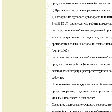
продолженным на неопределенный срок на тех 
3) Призыв или поступление работника на воен
4) Расторжение трудового договора по инициат
В ст.31 КЗоТ говориться, что работник имеет п
договор, заключенный на неопределенный срок
администрацию письменно за две недели. Раст
производится только на основании письменного
(см.прил.№3).
В случаях, когда заявление об увольнении об
продолжения им работы (при зачислении в учеб
пенсию) администрация расторгает трудовой до
работник.
По истечении срока предупреждения об увольн
прекратить работу, а администрация предприят
книжку и произвести с ним расчет.
Досрочное расторжение трудового договора мо
взаимной договоренности между работником и 