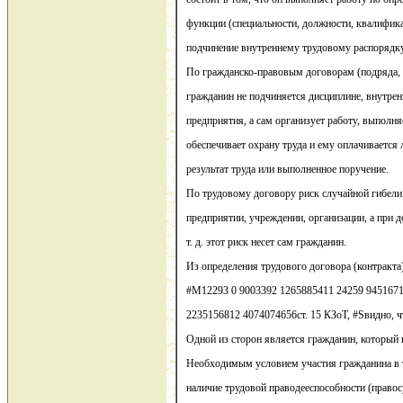
функции (специальности, должности, квалифика
подчинение внутреннему трудовому распорядку
По гражданско-правовым договорам (подряда, 
гражданин не подчиняется дисциплине, внутре
предприятия, а сам организует работу, выполняе
обеспечивает охрану труда и ему оплачиваетс
результат труда или выполненное поручение.
По трудовому договору риск случайной гибели 
предприятии, учреждении, организации, а при д
т. д. этот риск несет сам гражданин.
Из определения трудового договора (контракта)
#M12293 0 9003392 1265885411 24259 9451671
2235156812 4074074656ст. 15 КЗоТ, #Sвидно, ч
Одной из сторон является гражданин, который п
Необходимым условием участия гражданина в 
наличие трудовой праводееспособности (правос