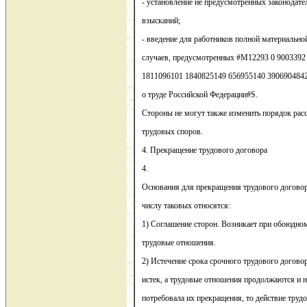
- установление не предусмотренных законодат
взысканий;
- введение для работников полной материально
случаев, предусмотренных #M12293 0 9003392
1811096101 1840825149 656955140 3906904842
о труде Российской Федерации#S.
Стороны не могут также изменить порядок ра
трудовых споров.
4. Прекращение трудового договора
4.
Основания для прекращения трудового договора
числу таковых относятся:
1) Соглашение сторон. Возникает при обоюдно
трудовые отношения.
2) Истечение срока срочного трудового договор
истек, а трудовые отношения продолжаются и н
потребовала их прекращения, то действие трудо