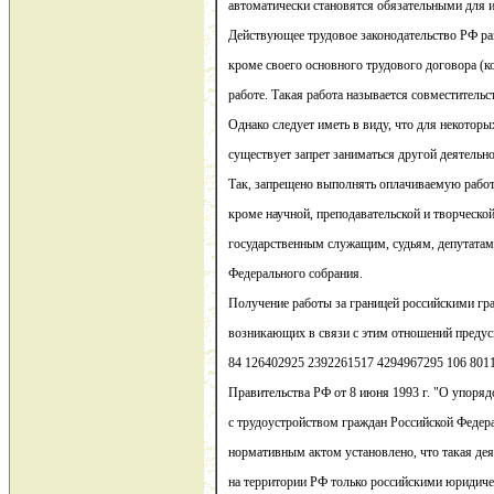
автоматически становятся обязательными для 
Действующее трудовое законодательство РФ ра
кроме своего основного трудового договора (к
работе. Такая работа называется совместительс
Однако следует иметь в виду, что для некоторы
существует запрет заниматься другой деятель
Так, запрещено выполнять оплачиваемую работ
кроме научной, преподавательской и творческо
государственным служащим, судьям, депутата
Федерального собрания.
Получение работы за границей российскими гр
возникающих в связи с этим отношений преду
84 126402925 2392261517 4294967295 106 801
Правительства РФ от 8 июня 1993 г. "О упоряд
с трудоустройством граждан Российской Федер
нормативным актом установлено, что такая де
на территории РФ только российскими юридиче