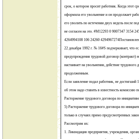
срок, о котором просит работник. Когда этот с
оформила его увольнение и он продолжает рабо
его уволить по истечении двух недель после по
не согласен на это. #M12293 0 9007347 3154 2
4264994108 106 24260 4294967274Постановлен
22 декабря 1992 г. № 16#S подчеркивает, что ес
предупреждения трудовой договор (контракт) н
настаивает на увольнении, действие трудового 
продолженным.
Если заявление подал работник, не достигший 18
об этом надо ставить в известность комиссию 
Расторжение трудового договора по инициатив
5) Расторжение трудового договора по инициа
только в случаях прямо предусмотренных зако
Рассмотрим их:
1. Ликвидация предприятия, учреждения, орган