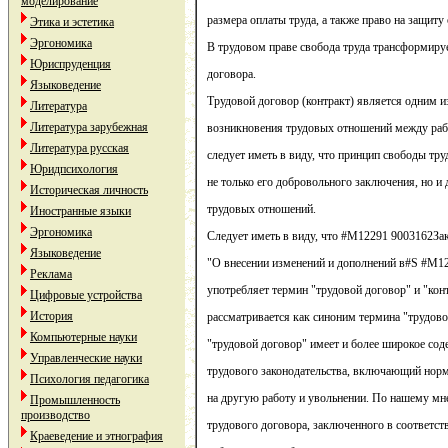
моделирование
размера оплаты труда, а также право на защиту
Этика и эстетика
Эргономика
В трудовом праве свобода труда трансформиру
Юриспруденция
договора.
Языковедение
Трудовой договор (контракт) является одним и
Литература
Литература зарубежная
возникновения трудовых отношений между раб
Литература русская
следует иметь в виду, что принцип свободы тру
Юридпсихология
не только его добровольного заключения, но и
Историческая личность
трудовых отношений.
Иностранные языки
Эргономика
Следует иметь в виду, что #M12291 9003162Зак
Языковедение
"О внесении изменений и дополнений в#S #M
Реклама
употребляет термин "трудовой договор" и "конт
Цифровые устройства
История
рассматривается как синоним термина "трудово
Компьютерные науки
"трудовой договор" имеет и более широкое соде
Управленческие науки
трудового законодательства, включающий норм
Психология педагогика
на другую работу и увольнении. По нашему мн
Промышленность
производство
трудового договора, заключенного в соответст
Краеведение и этнография