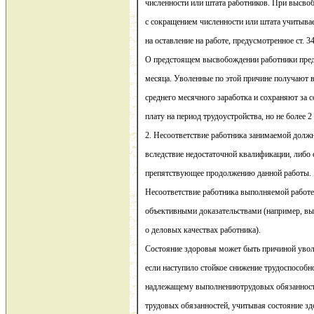
численности или штата работников. При высво
с сокращением численности или штата учитыва
на оставление на работе, предусмотренное ст. 
О предстоящем высвобождении работники пред
месяца. Уволенные по этой причине получают 
среднего месячного заработка и сохраняют за
плату на период трудоустройства, но не более 2
2. Несоответствие работника занимаемой долж
вследствие недостаточной квалификации, либо 
препятствующее продолжению данной работы.
Несоответствие работника выполняемой работ
объективными доказательствами (например, вы
о деловых качествах работника).
Состояние здоровья может быть причиной уво
если наступило стойкое снижение трудоспособн
надлежащему выполнениютрудовых обязанносте
трудовых обязанностей, учитывая состояние зд