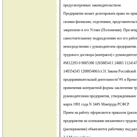
предусмотренных законодательством.
Предприятие может делегировать право по при
своими филиалам, отделениям, представительств
закреплено в его Уставе (Положении). При неп
самостоятельному подразделению все его рабо
непосредственно с руководителем предприятия
трудового договора (контракта) с руководител
#M12293 0 9005390 1265885411 24883 1124147
148354245 1200054061ст.31 Закона Российской
предпринимательской деятельности"#S и Врем
применения контрактной формы заключения тр
руководителями предприятия, утвержденными
марта 1991 года N 34#S Минтруда РСФСР.
Прием на работу оформляется приказом (расп
предприятия на основании письменного трудово
(распоряжение) объявляется работнику под рас