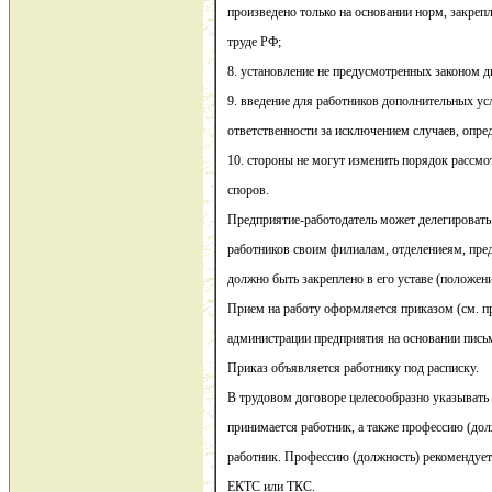
произведено только на основании норм, закреп
труде РФ;
8. установление не предусмотренных законом 
9. введение для работников дополнительных у
ответственности за исключением случаев, опре
10. стороны не могут изменить порядок рассм
споров.
Предприятие-работодатель может делегировать
работников своим филиалам, отделениеям, предс
должно быть закреплено в его уставе (положени
Прием на работу оформляется приказом (см. п
администрации предприятия на основании пись
Приказ объявляется работнику под расписку.
В трудовом договоре целесообразно указывать 
принимается работник, а также профессию (дол
работник. Профессию (должность) рекомендуетс
ЕКТС или ТКС.