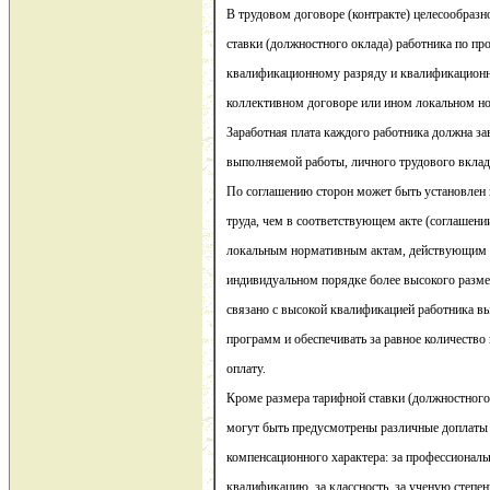
В трудовом договоре (контракте) целесообразн
ставки (должностного оклада) работника по пр
квалификационному разряду и квалификационн
коллективном договоре или ином локальном но
Заработная плата каждого работника должна за
выполняемой работы, личного трудового вклад
По соглашению сторон может быть установлен 
труда, чем в соответствующем акте (соглашении
локальным нормативным актам, действующим н
индивидуальном порядке более высокого разме
связано с высокой квалификацией работника в
программ и обеспечивать за равное количество 
оплату.
Кроме размера тарифной ставки (должностного
могут быть предусмотрены различные доплаты
компенсационного характера: за профессионал
квалификацию, за классность, за ученую степен