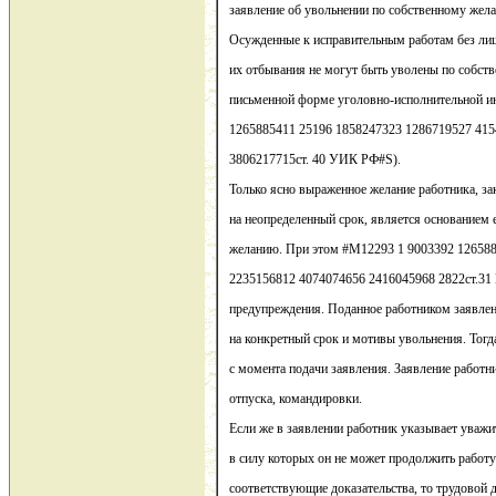
заявление об увольнении по собственному жел
Осужденные к исправительным работам без лиш
их отбывания не могут быть уволены по собст
письменной форме уголовно-исполнительной и
1265885411 25196 1858247323 1286719527 415
3806217715ст. 40 УИК РФ#S).
Только ясно выраженное желание работника, з
на неопределенный срок, является основанием 
желанию. При этом #M12293 1 9003392 12658
2235156812 4074074656 2416045968 2822ст.31 
предупреждения. Поданное работником заявлен
на конкретный срок и мотивы увольнения. Тогд
с момента подачи заявления. Заявление работн
отпуска, командировки.
Если же в заявлении работник указывает уваж
в силу которых он не может продолжить работу
соответствующие доказательства, то трудовой д