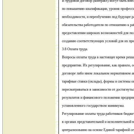
В трудовой договор (контракт) могут быть вне
по повышению квалификации, уровня профессио
необходимости, и переобучению под будущее ра
обязательства работодателя по отношению к р
предоставлении широких возможностей для пол
созданию соответствующих условий для их при
3.8 Оплата труда.
Вопросы оплаты труда в настоящее время реша
предприятии. Их регулирование, как правило, 
договоре либо ином локальном нормативном ак
тарифные ставки (оклады), формы и системы о
пересматриваться в зависимости от достигнут
результатов и финансового положения предприя
установленного государством минимума.
Регулирование оплаты труда работников бюдже
в органах представительной и исполнительной 
централизованно на основе Единой тарифной се