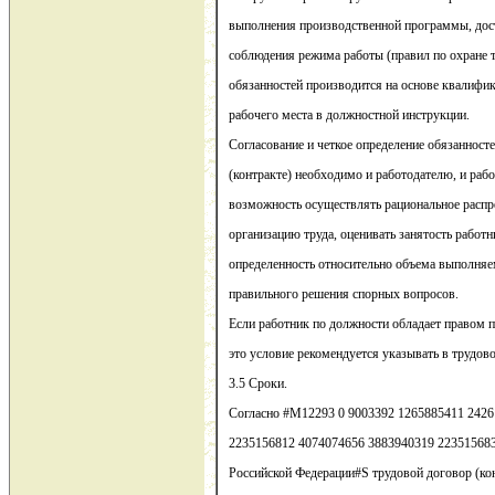
выполнения производственной программы, дос
соблюдения режима работы (правил по охране тр
обязанностей производится на основе квалифи
рабочего места в должностной инструкции.
Согласование и четкое определение обязанност
(контракте) необходимо и работодателю, и рабо
возможность осуществлять рациональное распр
организацию труда, оценивать занятость работни
определенность относительно объема выполняе
правильного решения спорных вопросов.
Если работник по должности обладает правом п
это условие рекомендуется указывать в трудово
3.5 Сроки.
Согласно #M12293 0 9003392 1265885411 2426
2235156812 4074074656 3883940319 2235156839
Российской Федерации#S трудовой договор (ко