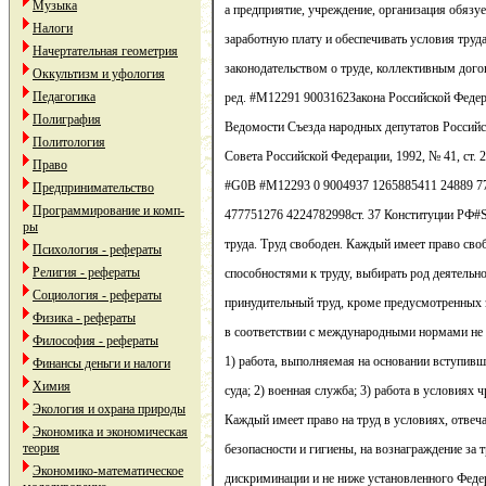
Музыка
а предприятие, учреждение, организация обязу
Налоги
заработную плату и обеспечивать условия труд
Начертательная геометрия
законодательством о труде, коллективным дого
Оккультизм и уфология
Педагогика
ред. #M12291 9003162Закона Российской Федера
Полиграфия
Ведомости Съезда народных депутатов Россий
Политология
Совета Российской Федерации, 1992, № 41, ст. 2
Право
#G0В #M12293 0 9004937 1265885411 24889 7
Предпринимательство
Программирование и комп-
477751276 4224782998ст. 37 Конституции РФ#S
ры
труда. Труд свободен. Каждый имеет право св
Психология - рефераты
Религия - рефераты
способностями к труду, выбирать род деятельн
Социология - рефераты
принудительный труд, кроме предусмотренных з
Физика - рефераты
в соответствии с международными нормами не 
Философия - рефераты
1) работа, выполняемая на основании вступивш
Финансы деньги и налоги
Химия
суда; 2) военная служба; 3) работа в условиях
Экология и охрана природы
Каждый имеет право на труд в условиях, отве
Экономика и экономическая
теория
безопасности и гигиены, на вознаграждение за т
Экономико-математическое
дискриминации и не ниже установленного Фед