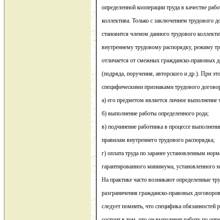
определенной кооперации труда в качестве раб
коллектива. Только с заключением трудового д
становится членом данного трудового коллекти
внутреннему трудовому распорядку, режиму тр
отличается от смежных гражданско-правовых д
(подряда, поручения, авторского и др.). При э
специфическими признаками трудового догово
а) его предметом является личное выполнение 
б) выполнение работы определенного рода;
в) подчинение работника в процессе выполнен
правилам внутреннего трудового распорядка;
г) оплата труда по заранее установленным норм
гарантированного минимума, установленного н
На практике часто возникают определенные тр
разграничения гражданско-правовых договоров 
следует помнить, что специфика обязанностей 
состоит в том, что он выполняет работу по оп