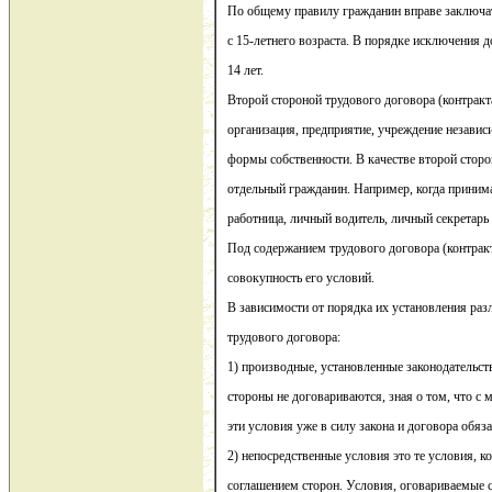
По общему правилу гражданин вправе заключат
с 15-летнего возраста. В порядке исключения 
14 лет.
Второй стороной трудового договора (контракт
организация, предприятие, учреждение независ
формы собственности. В качестве второй стор
отдельный гражданин. Например, когда приним
работница, личный водитель, личный секретарь и
Под содержанием трудового договора (контракт
совокупность его условий.
В зависимости от порядка их установления раз
трудового договора:
1) производные, установленные законодательс
стороны не договариваются, зная о том, что с
эти условия уже в силу закона и договора обяз
2) непосредственные условия это те условия, 
соглашением сторон. Условия, оговариваемые 