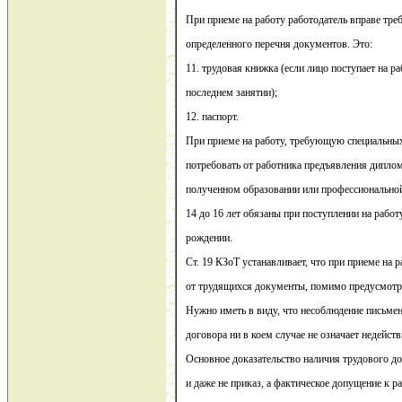
При приеме на работу работодатель вправе тре
определенного перечня документов. Это:
11. трудовая книжка (если лицо поступает на ра
последнем занятии);
12. паспорт.
При приеме на работу, требующую специальных
потребовать от работника предъявления диплом
полученном образовании или профессиональной 
14 до 16 лет обязаны при поступлении на работ
рождении.
Ст. 19 КЗоТ устанавливает, что при приеме на 
от трудящихся документы, помимо предусмотр
Нужно иметь в виду, что несоблюдение письме
договора ни в коем случае не означает недейст
Основное доказательство наличия трудового до
и даже не приказ, а фактическое допущение к р