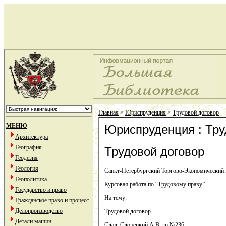
Главная
>
Юриспруденция
>
Трудовой договор
МЕНЮ
Юриспруденция : Тру
Архитектура
География
Трудовой договор
Геодезия
Геология
Санкт-Петербургский Торгово-Экономический 
Геополитика
Курсовая работа по “Трудовому праву”
Государство и право
На тему:
Гражданское право и процесс
Делопроизводство
Трудовой договор
Детали машин
Сдал: Слонецкий А.В. гр.№236