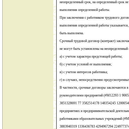
неопределенный срок, на определенный срок не 
выполнения определенной работы.
При заключении с работником трудового догово
выполнения определенной работы указывается,
быть выполнена.
Срочный трудовой договор (контракт) заключа
не могут быть установлены на неопределенный 
а) с учетом характера предстоящей работы;
б) с учетом условий ее выполнения;
в) с учетом интересов работника;
г) в случаях, непосредственно предусмотренны
В частности, срочные договоры заключаются в
руководителями предприятий (#M12293 1 9005
3851328691 77 3582514178 148354245 1200054
предприятиях и предпринимательской деятельнос
работниками образовательных учреждений (#M
3883940319 1336436783 4294967294 2249773749