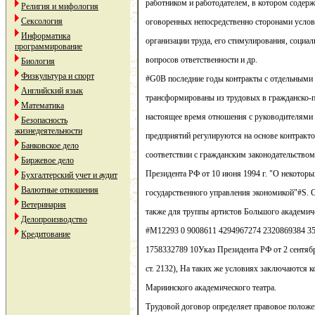
работником и работодателем, в котором содер
Религия и мифология
Сексология
оговоренных непосредственно сторонами услов
Информатика
организации труда, его стимулирования, социа
программирование
вопросов ответственности и др.
Биология
Физкультура и спорт
#G0В последние годы контракты с отдельными
Английский язык
трансформированы из трудовых в гражданско-
Математика
настоящее время отношения с руководителями
Безопасность
жизнедеятельности
предприятий регулируются на основе контракт
Банковское дело
соответствии с гражданским законодательство
Биржевое дело
Президента РФ от 10 июня 1994 г. "О некотор
Бухгалтерский учет и аудит
Валютные отношения
государственного управления экономикой"#S. СЗ
Ветеринария
также для труппы артистов Большого академиче
Делопроизводство
#M12293 0 9008611 4294967274 2320869384 3
Кредитование
1758332789 10Указ Президента РФ от 2 сентябр
ст. 2132), На таких же условиях заключаются к
Мариинского академического театра.
Трудовой договор определяет правовое положе