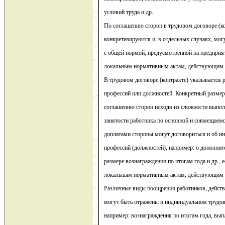
условий труда и др.
По соглашению сторон в трудовом договоре (ко
конкретизируются и, в отдельных случаях, мог
с общей нормой, предусмотренной на предприят
локальным нормативным актам, действующим 
В трудовом договоре (контракте) указывается 
профессий или должностей. Конкретный размер
соглашению сторон исходя из сложности выпол
занятости работника по основной и совмещаемо
доплатами стороны могут договориться и об и
профессий (должностей), например: о дополни
размере вознаграждения по итогам года и др., 
локальным нормативным актам, действующим 
Различные виды поощрения работников, действ
могут быть отражены в индивидуальном трудов
например: вознаграждения по итогам года, выпл