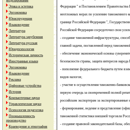
моделирование
Этика и эстетика
Федерации " и Постановлением Правительства 
Эргономика
неотложных мерах по усилению таможенного ко
Юриспруденция
границе Российской Федерации ", Государстве
Языковедение
Российской Федерации сосредоточил свои усилия
Литература
Литература зарубежная
- создание таможенной инфраструктуры, спосо
Литература русская
главной задачи, поставленной перед таможенно
Юридпсихология
- обеспечение экономической основы суверенит
Историческая личность
Иностранные языки
безопасности страны, защита интересов народа
Эргономика
- пополнение федерального бюджета путем взи
Языковедение
видов налогов;
Реклама
- участие в осуществлении таможенно-банковск
Цифровые устройства
История
первую очередь за своевременной полной репа
Компьютерные науки
российским экспортерам за экспортированные 
Управленческие науки
- формирование, ведение и представление (офи
Психология педагогика
Промышленность
таможенной статистики внешней торговли Росс
производство
- создание правовой законодательной базы, об
Краеведение и этнография