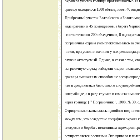
охраняла участок границы протяженностью 15 в
границе находилось 1300 объездчиков, 40 надз
Прибрежный участок Балтийского и Белого мор
надзирателей и 45 помощников, а берега Черно
-соответственно 200 объездчиков, 8 надзирате
пограничная охрана укомплектовывалась за сч
чинов, при условии наличия у них рекомендаций
служил аттестуемый. Однако, в связи с тем, чт
пограничную стражу набирали лиц из числа ме
границы смешанным способом не всегда оправд
что и среди казаков было много злоупотреблен
контрабанде, а в ряде случаев и сами занимал
через границу. ( " Пограничник ", 1908, № 30, с.
Отрицательно сказывалась и двойная подчинен
между тем, что вследствие специфики охраны 
интересов и борьба с незаконным переходом г
осуществляется военными. Это привело к мысл