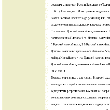
военным министром России Барклаем де Толли 
с.663. ). На каждые 150 км границы выделялся
казаки несли от Палангена до реки Ягорлык, в
выделено одиннадцать донских казачьих полков
Селиванова: Донской казачий подполковника По
подполковника Платова 4-го; Донской казачий 
й Бугский казачий полк; 2-й Бугский казачий по
Донской казачий генерал-майора Денисова 7-го;
майора Иловайского 4-го; Донской казачий ген
Донской казачий подполковника Иловайского 8-
30, с. 664. )
Границы охранялись в две линии. В первой охр
команды, во второй - вольнонаемные таможенн
В результате реорганизации Таможенной погра
вольнонаемных создавались команды пограничн
каждая. Три команды подчинялись надзирателю