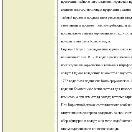
пресечения тайного изготовления, перевоза и 
акцизом или составляющих прерогативу казны (в
Тайный провоз и продажа вина рассматривались 
замеченные в провозе, - как контрабандисты и
постановлено считать корчемниками тех, кто пл
но если плата была больше ведра.
Еще при Петре 1 преследование корчемников во
назначенных лиц. В 1730 году в распоряжении
преследования корчемства и взимания штрафов
солдат. Однако вследствие множества злоупотр
1732 году была подчинена Коммерц-коллегии. С
ведении Коммерц-коллегии состоял для искоре
комиссар, а при нем отряд солдат, которые отр
При Корчемной страже состояли также особые 
откупщики имели право содержать за свой сче
обер-офицеров и солдат, а по мере надобности 
откомандировывали воинские команды.