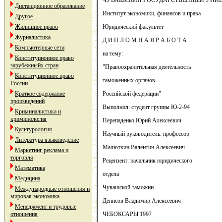
ЧУВАШСКИЙ ГОСУДАРСТВЕННЫЙ УНИВЕ
Дистанционное образование
Институт экономики, финансов и права
Другое
Жилищное право
Юридический факультет
Журналистика
Д И П Л О М Н А Я Р А Б О Т А
Компьютерные сети
на тему:
Конституционное право
зарубежныйх стран
"Правоохранительная деятельность
Конституционное право
таможенных органов
России
Краткое содержание
Российской федерации"
произведений
Выполнил: студент группы Ю-2-94
Криминалистика и
криминология
Перепаденко Юрий Алексеевич
Культурология
Научный руководитель: профессор
Литература языковедение
Малюткин Валентин Алексеевич
Маркетинг реклама и
торговля
Рецензент: начальник юридического
Математика
отдела
Медицина
Чувашской таможни
Международные отношения и
мировая экономика
Денисов Владимир Алексеевич
Менеджмент и трудовые
отношения
ЧЕБОКСАРЫ 1997