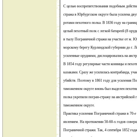
С целью воспрепятствования подобным действ
стража в Юрбургском округе была усилена дву
ротами пехотного полка. В 1836 году на грани
целый пехотный полк с легкой батареей (8 оруд
в тылу Пограничной стражи на участке от м. Ю
морскому берегу Курляндской губернии до г. Л
усиленные орудиями, дислоцировались на австр
В 1854 году регулярные части конницы и пехо
казаками. Сразу же усилилась контрабанда, уча
убийств. Поэтому в 1861 году для усиления П
таможенном округе вновь был выделен пехотны
полка укрепили погран-стражу на австрийской 
таможенном округе.
Практика усиления Пограничной стражи в 70-е
явлением. На протяжении 50-60-х годов совер
Пограничной стражи. Так, 4 сентября 1852 год