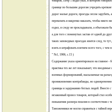
товаров, Петр 1 издал указ, в котором говорило
границе по большим дорогам учредить крепкие 
дорог малые дороги, проезды лесом зарубить, а 
перекопать и накрепко наказать, чтобы никто н
ездил, и следу не прокладывали, а объезжали 
а для того с помянутых застав от одной до дру
таких заповедных проездах явится след, то тут 
взять и штрафовать взятием всего того, с чем в
" №1, 1906, с.15 )
Содержание указа ориентировало на главное - б
практика тех же лет показывает, что вводимые
военных формирований, высылаемые на разъезд
проникновению контрабанды, но одновременно
границы и задержанию беглых людей. Вместе с 
незаконный провоз товаров, который стал особ
повышения размера пошлин в соответствии с т
Таможенники не могли справиться с тайной пер