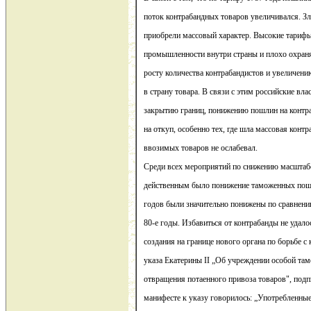
поток контрабандных товаров увеличивался. З
приобрели массовый характер. Высокие тарифы
промышленности внутри страны и плохо охран
росту количества контрабандистов и увеличен
в страну товара. В связи с этим российские вл
закрытию границ, понижению пошлин на контра
на откуп, особенно тех, где шла массовая контр
ввозимых товаров не ослабевал.
Среди всех мероприятий по снижению масштаб
действенным было понижение таможенных пошл
годов были значительно понижены по сравнению
80-е годы. Избавиться от контрабанды не удал
создания на границе нового органа по борьбе с
указа Екатерины II „Об учреждении особой там
отвращения потаенного привоза товаров", подп
манифесте к указу говорилось: „Употребленные