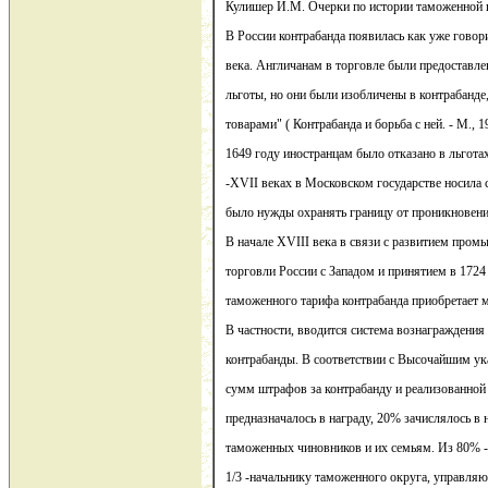
Кулишер И.М. Очерки по истории таможенной по
В России контрабанда появилась как уже говор
века. Англичанам в торговле были предоставл
льготы, но они были изобличены в контрабанде,
товарами" ( Контрабанда и борьба с ней. - М., 19
1649 году иностранцам было отказано в льгота
-XVII веках в Московском государстве носила 
было нужды охранять границу от проникновени
В начале XVIII века в связи с развитием про
торговли России с Западом и принятием в 1724
таможенного тарифа контрабанда приобретает м
В частности, вводится система вознаграждения
контрабанды. В соответствии с Высочайшим ук
сумм штрафов за контрабанду и реализованной
предназначалось в награду, 20% зачислялось в
таможенных чиновников и их семьям. Из 80% - 
1/3 -начальнику таможенного округа, управля