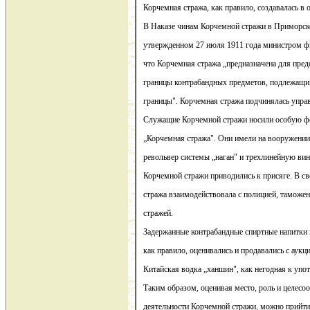
Корчемная стража, как правило, создавалась в 
В Наказе чинам Корчемной стражи в Приморск
утвержденном 27 июля 1911 года министром ф
что Корчемная стража „предназначена для пре
границы контрабандных предметов, подлежащих 
границы". Корчемная стража подчинялась упр
Служащие Корчемной стражи носили особую фо
„Корчемная стража". Они имели на вооружении
револьвер системы „наган" и трехлинейную вин
Корчемной стражи приводились к присяге. В с
стража взаимодействовала с полицией, таможе
стражей.
Задержанные контрабандные спиртные напитки 
как правило, оценивались и продавались с аукц
Китайская водка „ханшин", как негодная к упо
Таким образом, оценивая место, роль и целесоо
деятельности Корчемной стражи, можно прийти 