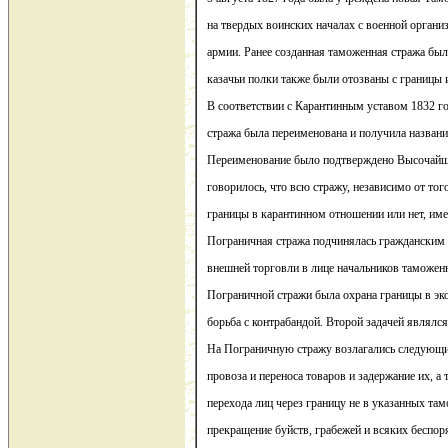
на твердых воинских началах с военной органи
армии. Ранее созданная таможенная стража был
казачьи полки также были отозваны с границы 
В соответствии с Карантинным уставом 1832 г
стража была переименована и получила назван
Переименование было подтверждено Высочайши
говорилось, что всю стражу, независимо от тог
границы в карантинном отношении или нет, им
Пограничная стража подчинялась гражданским
внешней торговли в лице начальников таможен
Пограничной стражи была охрана границы в эк
борьба с контрабандой. Второй задачей являлс
На Пограничную стражу возлагались следующи
провоза и переноса товаров и задержание их, а
перехода лиц через границу не в указанных т
прекращение буйств, грабежей и всяких беспор