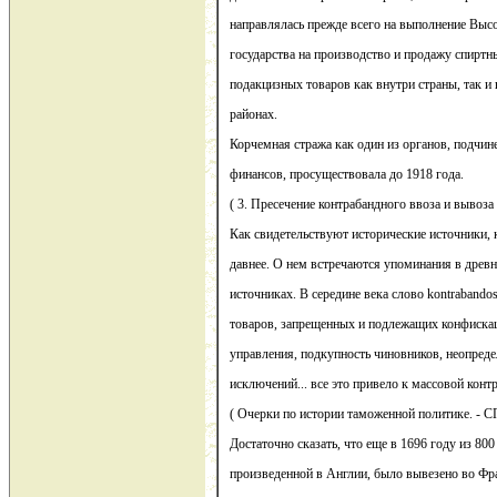
направлялась прежде всего на выполнение Выс
государства на производство и продажу спиртн
подакцизных товаров как внутри страны, так и 
районах.
Корчемная стража как один из органов, подчи
финансов, просуществовала до 1918 года.
( 3. Пресечение контрабандного ввоза и вывоза
Как свидетельствуют исторические источники, 
давнее. О нем встречаются упоминания в древ
источниках. В середине века слово kontraband
товаров, запрещенных и подлежащих конфиска
управления, подкупность чиновников, неопреде
исключений... все это привело к массовой кон
( Очерки по истории таможенной политике. - СП
Достаточно сказать, что еще в 1696 году из 800
произведенной в Англии, было вывезено во Фр