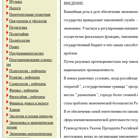
Музыка
ВВЕДЕНИЕ.
Налоги
Важнейшая роль в деле обеспечения экономиче
Начертательная геометрия
государства принадлежит таможенной службе -
Оккультизм и уфология
Педагогика
экономики. Участвуя в регулировании внешнет
Полиграфия
осуществляя фискальную функцию, таможенная
Политология
государственный бюджет и тем самым способс
Право
Предпринимательство
проблем.
Программирование и комп-
Путем разумных протекционистских мер тамож
ры
национальную промышленность.
Психология - рефераты
Религия - рефераты
В новых рыночных условиях, когда российская 
Социология - рефераты
открытой ", а государственные границы " проз
Физика - рефераты
местах " размытыми ", гораздо более сложной 
Философия - рефераты
Финансы деньги и налоги
стала проблема экономической безопасности Ро
Химия
В ее обеспечении зоной ответственности тамо
Экология и охрана природы
сфера внешнеэкономической деятельности госуд
Экономика и экономическая
теория
Руководствуясь Указом Президента Российской
Экономико-математическое
неотложных мерах по организации таможенного