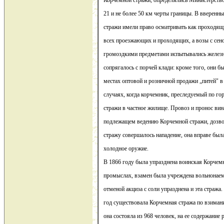
Корчемной стражи, определялись Министерство
21 и не более 50 км черты границы. В вверен
стражи имели право осматривать как проходящи
всех проезжающих и проходящих, а возы с сен
громоздкими предметами испытывались железн
сопрягалось с порчей клади: кроме того, они б
местах оптовой и розничной продажи „питей" в
случаях, когда корчемник, преследуемый по го
стражи в частное жилище. Провоз и пронос вин
подлежащем ведению Корчемной стражи, дозво
стражу совершалось нападение, она вправе был
холодное оружие.
В 1866 году была упразднена воинская Корчем
промыслах, взамен была учреждена вольнонаемн
отменой акциза с соли упразднена и эта стража.
год существовала Корчемная стража по взимани
она состояла из 968 человек, на ее содержание 