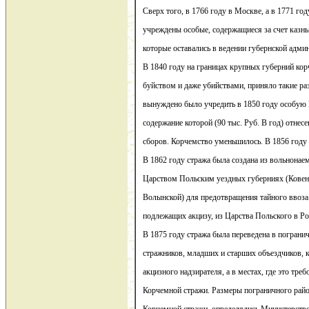
Сверх того, в 1766 году в Москве, а в 1771 го
учреждены особые, содержащиеся за счет казн
которые оставались в ведении губернской адми
В 1840 году на границах крупных губерний ко
буйством и даже убийствами, приняло такие ра
вынуждено было учредить в 1850 году особую 
содержание которой (90 тыс. Руб. В год) отнесе
сборов. Корчемство уменьшилось. В 1856 году 
В 1862 году стража была создана из вольнона
Царством Польским уездных губерниях (Ковенс
Волынской) для предотвращения тайного ввоза 
подлежащих акцизу, из Царства Польского в Р
В 1875 году стража была переведена в пограни
стражников, младших и старших объездчиков,
акцизного надзирателя, а в местах, где это тр
Корчемной стражи. Размеры пограничного рай