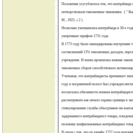
Положение усугублялось тем, что контрабанде в
потворствовали таможенные чиновники . ( " Конт
М., 1925, с.2 )
Несколько уменьшилась контрабанда в 30-е год
умеренным тарифом 1731 года.
В 1773 году были ликвидированы внутренние т
составлявший 13% таможенных доходов, перел
учреждения. И вновь проявилась важная законо
таможенных сборов способствовало активизаци
Учитывая, что контрабандисты причиняют знач
году в пограничной полосе был учрежден инсти
возлагалась обязанность поимки контрабандист
рассматривать как начало охраны границы в э
стимулирования службы объездчиков им выплач
задержанного контрабандного товара, осведоми
половину конфискованных контрабандных това
В связи с тем, что по тарифу 1757 года пошли