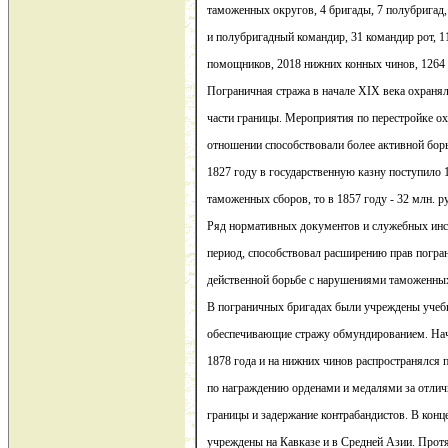
таможенных округов, 4 бригады, 7 полубригад,
и полубригадный командир, 31 командир рот, 11
помощников, 2018 нижних конных чинов, 1264
Пограничная стража в начале XIX века охранял
части границы. Мероприятия по перестройке о
отношении способствовали более активной борь
1827 году в государственную казну поступило 
таможенных сборов, то в 1857 году - 32 млн. р
Ряд нормативных документов и служебных инс
период, способствовал расширению прав погра
действенной борьбе с нарушениями таможенны
В пограничных бригадах были учреждены учеб
обеспечивающие стражу обмундированием. Начи
1878 года и на нижних чинов распространялся 
по награждению орденами и медалями за отлич
границы и задержание контрабандистов. В конц
учреждены на Кавказе и в Средней Азии. Прот