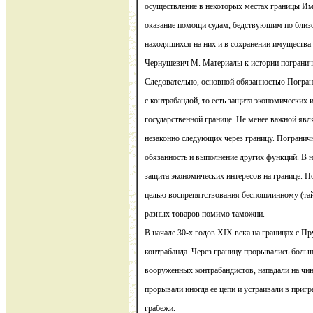
осуществление в некоторых местах границы Им
оказание помощи судам, бедствующим по близос
находящихся на них и в сохранении имущества 
Чернушевич М. Материалы к истории погранично
Следовательно, основной обязанностью Погран
с контрабандой, то есть защита экономических 
государственной границе. Не менее важной явл
незаконно следующих через границу. Погранич
обязанность и выполнение других функций. В н
защита экономических интересов на границе. П
целью воспрепятствования беспошлинному (тай
разных товаров помимо таможни.
В начале 30-х годов XIX века на границах с П
контрабанда. Через границу прорывались больши
вооруженных контрабандистов, нападали на чи
прорывали иногда ее цепи и устраивали в приг
грабежи.