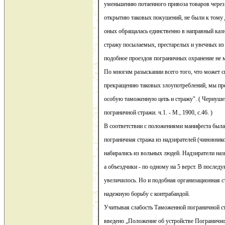
уменьшению потаенного привоза товаров через
открытию таковых покушений, не были к тому 
оных обращалась единственно в направный казн
стражу посылаемых, престарелых и увечных из 
подобное проездов пограничных охранение не м
По многим разыскании всего того, что может 
прекращению таковых злоупотреблений, мы пр
особую таможенную цепь и стражу". ( Чернуш
пограничной стражи. ч.1. - М., 1900, с.46. )
В соответствии с положениями манифеста был
пограничная стража из надзирателей (чиновник
набирались из вольных людей. Надзиратели назн
а объездчики - по одному на 5 верст. В после
увеличилось. Но и подобная организационная с
надежную борьбу с контрабандой.
Учитывая слабость Таможенной пограничной ст
введено „Положение об устройстве Погранично