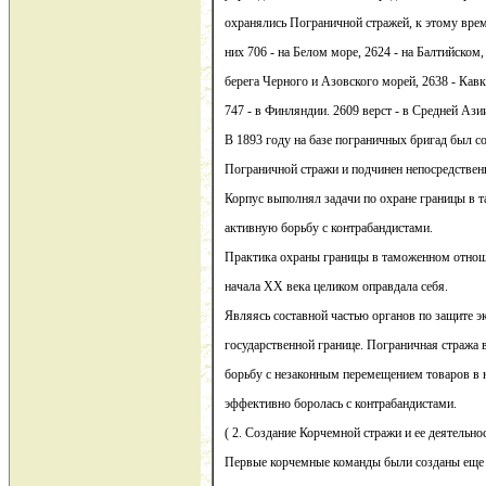
охранялись Пограничной стражей, к этому време
них 706 - на Белом море, 2624 - на Балтийском, 
берега Черного и Азовского морей, 2638 - Кавк
747 - в Финляндии. 2609 верст - в Средней Азии.
В 1893 году на базе пограничных бригад был с
Пограничной стражи и подчинен непосредствен
Корпус выполнял задачи по охране границы в 
активную борьбу с контрабандистами.
Практика охраны границы в таможенном отноше
начала XX века целиком оправдала себя.
Являясь составной частью органов по защите э
государственной границе. Пограничная стража 
борьбу с незаконным перемещением товаров в 
эффективно боролась с контрабандистами.
( 2. Создание Корчемной стражи и ее деятельнос
Первые корчемные команды были созданы еще 