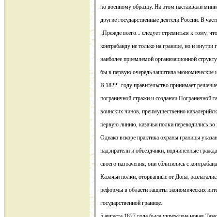
по военному образцу. На этом настаивали мини
другие государственные деятели России. В частн
„Прежде всего... следует стремиться к тому, ч
контрабанду не только на границе, но и внутри 
наиболее приемлемой организационной структу
бы в первую очередь защитила экономические и
В 1822" году правительство принимает решени
пограничной стражи и создании Пограничной т
воинских чинов, преимущественно кавалерийск
первую линию, казачьи полки переводились во
Однако вскоре практика охраны границы указа
надзиратели и объездчики, подчиненные гражд
своего назначения, они сблизились с контрабан
Казачьи полки, оторванные от Дона, разлагали
реформы в области защиты экономических инте
государственной границе.
5 августа 1827 года была учреждена новая Там