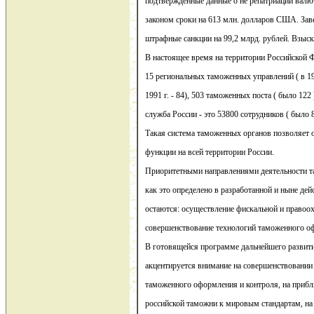
подтвержденные данные о не репатриации валю
законом сроки на 613 млн. долларов США. Зав
штрафные санкции на 99,2 млрд. рублей. Взыск
В настоящее время на территории Российской 
15 региональных таможенных управлений ( в 199
1991 г. - 84), 503 таможенных поста ( было 122
служба России - это 53800 сотрудников ( было 8
Такая система таможенных органов позволяет 
функции на всей территории России.
Приоритетными направлениями деятельности т
как это определено в разработанной и ныне де
остаются: осуществление фискальной и правоо
совершенствование технологий таможенного о
В готовящейся программе дальнейшего развит
акцентируется внимание на совершенствовани
таможенного оформления и контроля, на прибл
российской таможни к мировым стандартам, н