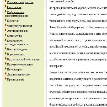
таможенной службы.
Религия и мифология
Сексология
За прошедшие пять лет удалось многое измени
Информатика
законодательстве, подготовить и принять таки
программирование
Биология
таможенного дела документы, как Таможенный 
Физкультура и спорт
Закон Российской Федерации о " Таможенном та
Английский язык
Нормы и положения, содержащиеся в этих доку
Математика
мировым. Следовательно, создана правовая осн
Безопасность
жизнедеятельности
российской таможенной службы, выработки ме
Банковское дело
внешнеэкономической деятельности, интегриро
Биржевое дело
Бухгалтерский учет и аудит
хозяйство, ее участие в развитии международн
Валютные отношения
кооперации.
Ветеринария
Возросла роль Государственного таможенного 
Делопроизводство
ведомства, активно участвующего в разработк
Кредитование
Российского государства. Внедрение новых те
платежей, обеспечение своевременного и правил
организация контроля за их поступлением в п
бюджет позволили добиться весомых экономиче