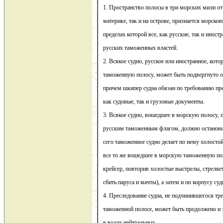
1. Пространство полосы в три морских мили от 
материке, так и на острове, признается морск
пределах которой все, как русские, так и иност
русских таможенных властей.
2. Всякое судно, русское или иностранное, кот
таможенную полосу, может быть подвергнуто 
причем шкипер судна обязан по требованию пр
как судовые, так и грузовые документы.
3. Всякое судно, вошедшее в морскую полосу, 
русским таможенным флагом, должно остановит
сего таможенное судно делает по нему холостой
все то же вошедшее в морскую таможенную пол
крейсер, повторив холостые выстрелы, стреляет
сбить паруса и мачты), а затем и по корпусу суд
4. Преследование судна, не подчинившегося тр
таможенной полосе, может быть продолжено и з
в водах нейтральных.