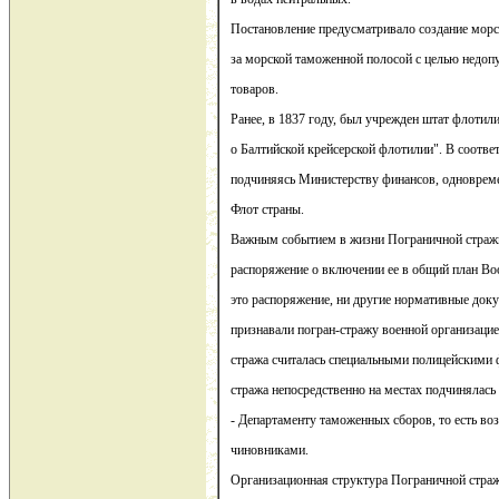
Постановление предусматривало создание морс
за морской таможенной полосой с целью недоп
товаров.
Ранее, в 1837 году, был учрежден штат флотил
о Балтийской крейсерской флотилии". В соотве
подчиняясь Министерству финансов, одноврем
Флот страны.
Важным событием в жизни Пограничной страж
распоряжение о включении ее в общий план В
это распоряжение, ни другие нормативные док
признавали погран-стражу военной организаци
стража считалась специальными полицейскими
стража непосредственно на местах подчинялась
- Департаменту таможенных сборов, то есть во
чиновниками.
Организационная структура Пограничной стра