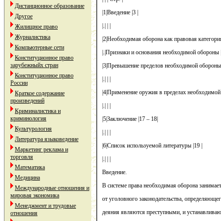
Дистанционное образование
|1|Введение |3 |
Другое
|.| | |
Жилищное право
Журналистика
|2|Необходимая оборона как правовая категория 
Компьютерные сети
|.|Признаки и основания необходимой обороны |
Конституционное право
зарубежныйх стран
|3|Превышение пределов необходимой обороны |
Конституционное право
|.| | |
России
|4|Применение оружия в пределах необходимой 
Краткое содержание
произведений
|.| | |
Криминалистика и
криминология
|5|Заключение |17 – 18|
Культурология
|.| | |
Литература языковедение
|6|Список используемой литературы |19 |
Маркетинг реклама и
торговля
|.| | |
Математика
Введение.
Медицина
В системе права необходимая оборона занимает
Международные отношения и
мировая экономика
от уголовного законодательства, определяющег
Менеджмент и трудовые
деяния являются преступными, и устанавливаю
отношения