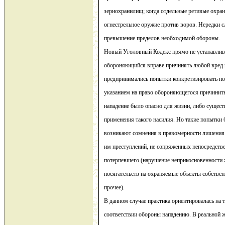
зернохранилищ; когда отдельные ретивые охра
огнестрельное оружие против воров. Нередки с
превышение пределов необходимой обороны.
Новый Уголовный Кодекс прямо не устанавлива
обороняющийся вправе причинять любой вред 
предпринимались попытки конкретизировать н
указанием на право обороняющегося причинить
нападение было опасно для жизни, либо сущест
применения такого насилия. Но такие попытки 
возникают сомнения в правомерности лишения
им преступлений, не сопряженных непосредстве
потерпевшего (нарушение неприкосновенности 
посягательств на охраняемые объекты собствен
прочее).
В данном случае практика ориентировалась на 
соответствии обороны нападению. В реальной ж