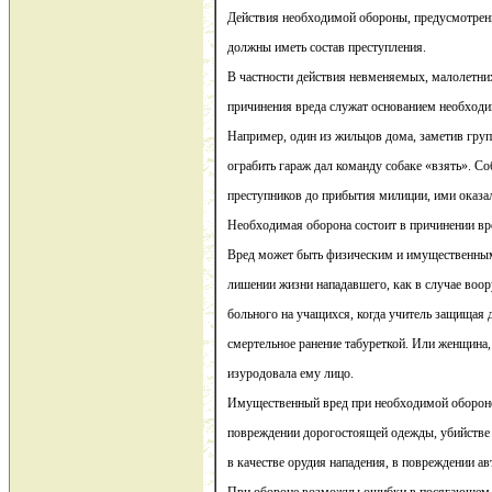
Действия необходимой обороны, предусмотренн
должны иметь состав преступления.
В частности действия невменяемых, малолетни
причинения вреда служат основанием необход
Например, один из жильцов дома, заметив гру
ограбить гараж дал команду собаке «взять». Со
преступников до прибытия милиции, ими оказа
Необходимая оборона состоит в причинении вр
Вред может быть физическим и имущественным
лишении жизни нападавшего, как в случае воо
больного на учащихся, когда учитель защищая
смертельное ранение табуреткой. Или женщина,
изуродовала ему лицо.
Имущественный вред при необходимой обороне
повреждении дорогостоящей одежды, убийстве 
в качестве орудия нападения, в повреждении а