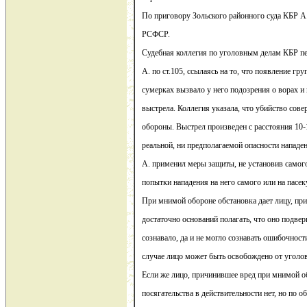
По приговору Зольского районного суда КБР А
РСФСР.
Судебная коллегия по уголовным делам КБР п
А. по ст.105, ссылаясь на то, что появление гру
сумерках вызвало у него подозрения о ворах и
выстрела. Коллегия указала, что убийство сов
обороны. Выстрел произведен с расстояния 10-1
реальной, ни предполагаемой опасности нападен
А. применил меры защиты, не установив самого
попытки нападения на него самого или на пасек
При мнимой обороне обстановка дает лицу, пр
достаточно оснований полагать, что оно подвер
сознавало, да и не могло сознавать ошибочнос
случае лицо может быть освобождено от уголов
Если же лицо, причинившее вред при мнимой об
посягательства в действительности нет, но по 