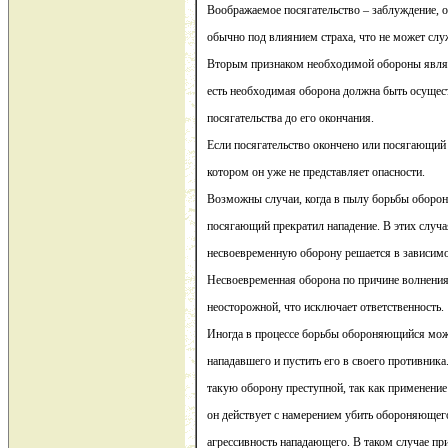
Воображаемое посягательство – заблуждение, о
обычно под влиянием страха, что не может слу
Вторым признаком необходимой обороны являет
есть необходимая оборона должна быть осущест
посягательства до его окончания.
Если посягательство окончено или посягающий 
котором он уже не представляет опасности.
Возможны случаи, когда в пылу борьбы оборон
посягающий прекратил нападение. В этих случа
несвоевременную оборону решается в зависимо
Несвоевременная оборона по причине волнения
неосторожной, что исключает ответственность.
Иногда в процессе борьбы обороняющийся мож
нападавшего и пустить его в своего противника
такую оборону преступной, так как применени
он действует с намерением убить обороняющего
агрессивность нападающего. В таком случае п