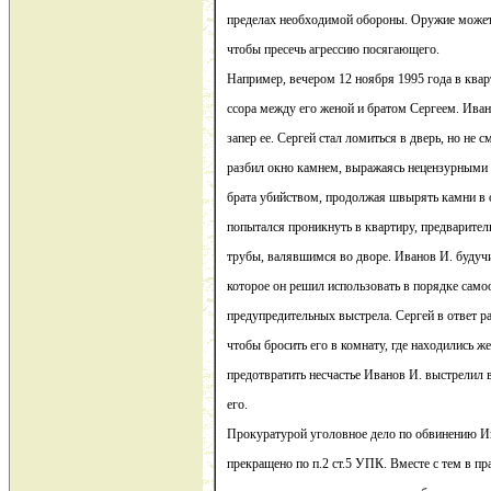
пределах необходимой обороны. Оружие может
чтобы пресечь агрессию посягающего.
Например, вечером 12 ноября 1995 года в квар
ссора между его женой и братом Сергеем. Иван
запер ее. Сергей стал ломиться в дверь, но не с
разбил окно камнем, выражаясь нецензурными с
брата убийством, продолжая швырять камни в 
попытался проникнуть в квартиру, предварит
трубы, валявшимся во дворе. Иванов И. будуч
которое он решил использовать в порядке сам
предупредительных выстрела. Сергей в ответ 
чтобы бросить его в комнату, где находились же
предотвратить несчастье Иванов И. выстрелил 
его.
Прокуратурой уголовное дело по обвинению Ив
прекращено по п.2 ст.5 УПК. Вместе с тем в пр