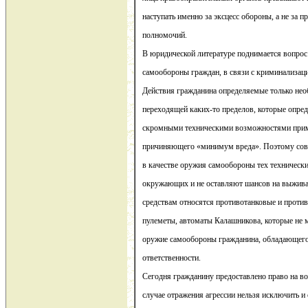
наступать именно за эксцесс обороны, а не за
полномочий.
В юридической литературе поднимается вопрос
самообороны граждан, в связи с криминализаци
Действия гражданина определяемые только нео
переходящей каких-то пределов, которые опре
скромными техническими возможностями при
причиняющего «минимум вреда». Поэтому сов
в качестве оружия самообороны тех технически
окружающих и не оставляют шансов на выжива
средствам относятся противотанковые и против
пулеметы, автоматы Калашникова, которые не 
оружие самообороны гражданина, обладающег
ответственности.
Сегодня гражданину предоставлено право на в
случае отражения агрессии нельзя исключить и