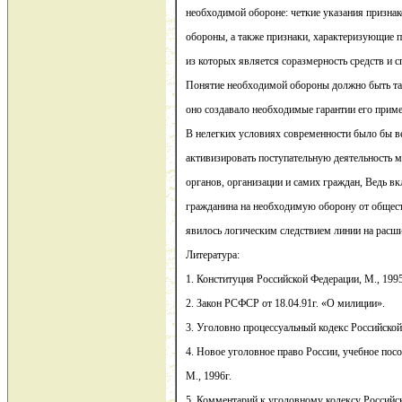
необходимой обороне: четкие указания призна
обороны, а также признаки, характеризующие 
из которых является соразмерность средств и 
Понятие необходимой обороны должно быть та
оно создавало необходимые гарантии его прим
В нелегких условиях современности было бы 
активизировать поступательную деятельность 
органов, организации и самих граждан, Ведь 
гражданина на необходимую оборону от общест
явилось логическим следствием линии на расш
Литература:
1. Конституция Российской Федерации, М., 1995
2. Закон РСФСР от 18.04.91г. «О милиции».
3. Уголовно процессуальный кодекс Российской
4. Новое уголовное право России, учебное посо
М., 1996г.
5. Комментарий к уголовному кодексу Российск