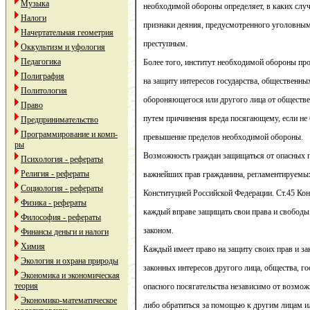
Музыка
необходимой обороны определяет, в каких слу
Налоги
признаки деяния, предусмотренного уголовным
Начертательная геометрия
преступным.
Оккультизм и уфология
Педагогика
Более того, институт необходимой обороны пр
Полиграфия
на защиту интересов государства, общественны
Политология
обороняющегося или другого лица от обществен
Право
путем причинения вреда посягающему, если не
Предпринимательство
Программирование и комп-
превышение пределов необходимой обороны.
ры
Возможность граждан защищаться от опасных п
Психология - рефераты
Религия - рефераты
важнейших прав гражданина, регламентируемы
Социология - рефераты
Конституцией Российской Федерации. Ст.45 Кон
Физика - рефераты
каждый вправе защищать свои права и свобод
Философия - рефераты
законом.
Финансы деньги и налоги
Химия
Каждый имеет право на защиту своих прав и за
Экология и охрана природы
законных интересов другого лица, общества, го
Экономика и экономическая
теория
опасного посягательства независимо от возмож
Экономико-математическое
либо обратиться за помощью к другим лицам ил