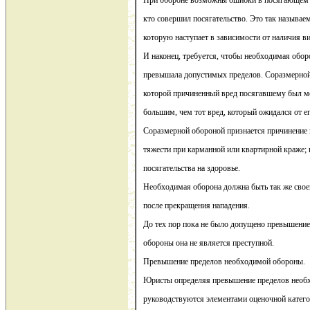
При обороне возможны ошибки в посягающем и
кто совершил посягательство. Это так называем
которую наступает в зависимости от наличия в
И наконец, требуется, чтобы необходимая обор
превышала допустимых пределов. Соразмерной 
которой причиненный вред посягавшему был м
большим, чем тот вред, который ожидался от ег
Соразмерной обороной признается причинение 
тяжести при карманной или квартирной краже;
посягательства на здоровье.
Необходимая оборона должна быть так же свое
после прекращения нападения.
До тех пор пока не было допущено превышени
обороны она не является преступной.
Превышение пределов необходимой обороны.
Юристы определяя превышение пределов необ
руководствуются элементами оценочной катего