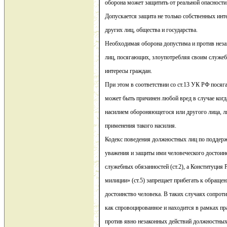
оборона может защитить от реальной опасности
Допускается защита не только собственных инте
других лиц, общества и государства.
Необходимая оборона допустима и против нез
лиц, посягающих, злоупотребляя своим служе
интересы граждан.
При этом в соответствии со ст.13 УК РФ пося
может быть причинен любой вред в случае когд
насилием обороняющегося или другого лица, л
применения такого насилия.
Кодекс поведения должностных лиц по поддер
уважения и защиты ими человеческого достоин
служебных обязанностей (ст.2), а Конституция
милиции» (ст.5) запрещает прибегать к обра
достоинство человека. В таких случаях сопрот
как спровоцированное и находится в рамках п
против явно незаконных действий должностных