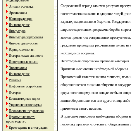
моделирование
Современный период отмечен разгулом преступ
Этика и эстетика
Эргономика
посягательства на жизнь и здоровье людей, рэк
Юриспруденция
характер национального бедствия. Государство
Языковедение
широковещательные программы борьбы с прест
Литература
Литература зарубежная
законы против лиц совершивших преступления.
Литература русская
гражданам приходится рассчитывать только на с
Юридпсихология
необходимой обороны.
Историческая личность
Необходимая оборона как правовая категория.
Иностранные языки
Эргономика
Признаки и основания необходимой обороны.
Языковедение
Правомерной является защита личности, прав и
Реклама
обороняющегося лица или общества и государс
Цифровые устройства
История
вреда посягающему, если нападение было сопр
Компьютерные науки
жизни обороняющегося или другого лица либо 
Управленческие науки
применения такого насилия.
Психология педагогика
В правовом отношении необходимая оборона н
Промышленность
производство
поскольку при этом отсутствует общественная 
Краеведение и этнография