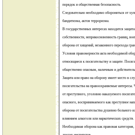
порядок и общественная безопасность.
Следовательно необходимо обороняться от хул
бандитизма, актов терроризма.
В государственных интересах находится защита
собственности, неприкосновенность границ, вое
оборона от хищений, незаконного перехода гран
Условия правомерности акта необходимой обор
относящиеся к посягательству и защите. Посяг
общественно опасным, наличным и действител
Защита или право на оборону имеет место в сл
посягательства на правоохраняемые интересы.
от преступного, уголовно наказуемого посягате
опасного, воспринимаемого как преступное на
оборона от посягательства душевно больного 
влиянием алкоголя или наркотических средств.
Необходимая оборона как правовая категория,
других институтов.