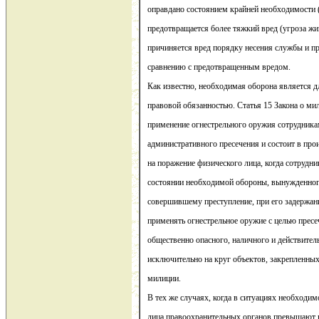
оправдано состоянием крайней необходимости (
предотвращается более тяжкий вред (угроза жи
причиняется вред порядку несения службы и п
сравнению с предотвращенным вредом.
Как известно, необходимая оборона является 
правовой обязанностью. Статья 15 Закона о ми
применение огнестрельного оружия сотрудник
административного пресечения и состоит в про
на поражение физического лица, когда сотрудн
состоянии необходимой обороны, вынужденног
совершившему преступление, при его задержа
применять огнестрельное оружие с целью пресе
общественно опасного, наличного и действитель
исключительно на круг объектов, закрепленных 
милиции.
В тех же случаях, когда в ситуациях необход
лица правоохранительных органов превышают п