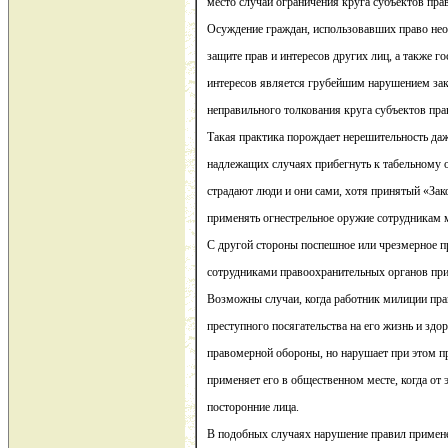
место случаи ограничения круга субъектов пр
Осуждение граждан, использовавших право не
защите прав и интересов других лиц, а также 
интересов является грубейшим нарушением зако
неправильного толкования круга субъектов пр
Такая практика порождает нерешительность да
надлежащих случаях прибегнуть к табельному 
страдают люди и они сами, хотя принятый «Зак
применять огнестрельное оружие сотрудникам 
С другой стороны поспешное или чрезмерное 
сотрудниками правоохранительных органов пр
Возможны случаи, когда работник милиции пр
преступного посягательства на его жизнь и здор
правомерной обороны, но нарушает при этом п
применяет его в общественном месте, когда от 
посторонние лица.
В подобных случаях нарушение правил примен