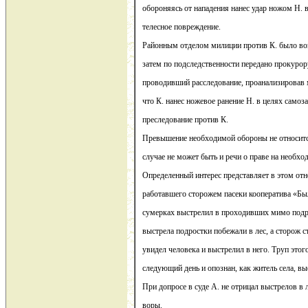
обороняясь от нападения нанес удар ножом Н. в
телесное повреждение.
Районным отделом милиции против К. было воз
затем по подследственности передано прокурор
проводивший расследование, проанализировав 
что К. нанес ножевое ранение Н. в целях самоз
преследование против К.
Превышение необходимой обороны не относитс
случае не может быть и речи о праве на необх
Определенный интерес представляет в этом отн
работавшего сторожем пасеки кооператива «Бы
сумерках выстрелил в проходивших мимо подро
выстрела подростки побежали в лес, а сторож ст
увидел человека и выстрелил в него. Труп этог
следующий день и опознан, как житель села, вы
При допросе в суде А. не отрицал выстрелов в л
воры.