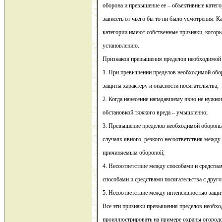
оборона и превышение ее – объективные катего
зависеть от чьего бы то ни было усмотрения. К
категории имеют собственные признаки, которы
установлению.
Признаков превышения пределов необходимой 
1. При превышении пределов необходимой обор
защиты характеру и опасности посягательства;
2. Когда нанесение нападавшему явно не нужно
обстановкой тяжкого вреда – умышленно;
3. Превышение пределов необходимой обороны 
случаях явного, резкого несоответствия межд
причиняемым обороной;
4. Несоответствие между способами и средства
способами и средствами посягательства с друго
5. Несоответствие между интенсивностью защи
Все эти признаки превышения пределов необх
проиллюстрировать на примере охраны огородо