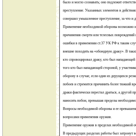
было и могло сознавать; оно подлежит ответств
преступление. Указанных элементов в действия
совершил умышленное преступление, за что и д
Применение необходимой обороны возможно и 
причинения смерти или телесных повреждений в
ошибки в применении ст.37 УК РФ к таким слу
внешне походить на «обоюдную драку». В таки
кто спровоцировал драку, кто был нападающей 
того кто был нападающей стороной, у участник
оборону в случае, если один из дерущихся резк
побоев и стремится причинить более тяжкий вре
драки фактически перестал драться, а другой п
наносить побои, превышая пределы необходим
Вопросы необходимой обороны и ее превышени
вопросами применения оружия.
Применение оружия в пределах необходимой о
В предыдущих разделах работы был затронут 