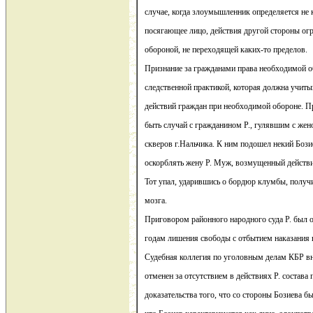
случае, когда злоумышленник определяется не к
посягающее лицо, действия другой стороны ог
обороной, не переходящей каких-то пределов.
Признание за гражданами права необходимой о
следственной практикой, которая должна учиты
действий граждан при необходимой обороне. П
быть случай с гражданином Р., гулявшим с жен
скверов г.Нальчика. К ним подошел некий Бози
оскорблять жену Р. Муж, возмущенный действи
Тот упал, ударившись о бордюр клумбы, получ
мозга.
Приговором районного народного суда Р. был 
годам лишения свободы с отбытием наказания 
Судебная коллегия по уголовным делам КБР вн
отменен за отсутствием в действиях Р. состава 
доказательства того, что со стороны Бозиева бы