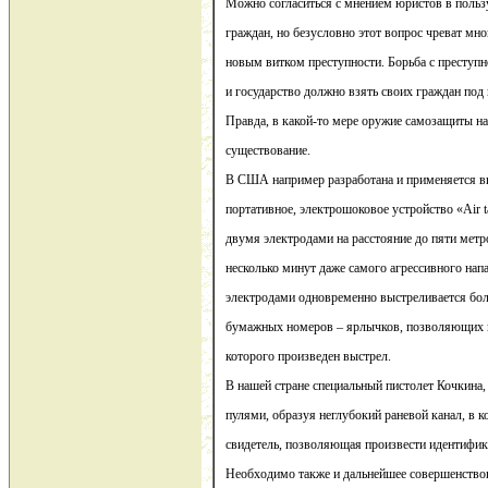
Можно согласиться с мнением юристов в поль
граждан, но безусловно этот вопрос чреват мн
новым витком преступности. Борьба с преступн
и государство должно взять своих граждан под
Правда, в какой-то мере оружие самозащиты на
существование.
В США например разработана и применяется 
портативное, электрошоковое устройство «Air t
двумя электродами на расстояние до пяти метр
несколько минут даже самого агрессивного нап
электродами одновременно выстреливается бо
бумажных номеров – ярлычков, позволяющих 
которого произведен выстрел.
В нашей стране специальный пистолет Кочкина
пулями, образуя неглубокий раневой канал, в к
свидетель, позволяющая произвести идентифи
Необходимо также и дальнейшее совершенство