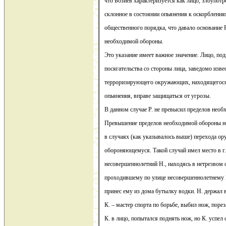
что Бозиев характеризуется как лицо, злоупо
склонное в состоянии опьянения к оскорблени
общественного порядка, что давало основание Р
необходимой обороны.
Это указание имеет важное значение. Лицо, по
посягательства со стороны лица, заведомо изве
терроризирующего окружающих, находящегося 
опьянения, вправе защищаться от угрозы.
В данном случае Р. не превысил пределов нео
Превышение пределов необходимой обороны н
в случаях (как указывалось выше) перехода ор
обороняющемуся. Такой случай имел место в г.
несовершеннолетний Н., находясь в нетрезвом с
проходившему по улице несовершеннолетнему К
принес ему из дома бутылку водки. Н. держал 
К. – мастер спорта по борьбе, выбил нож, порез
К. в лицо, попытался поднять нож, но К. успел