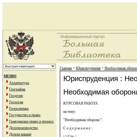
Главная
>
Юриспруденция
>
Необходимая оборо
МЕНЮ
Юриспруденция : Не
Архитектура
География
Необходимая оборон
Геодезия
Геология
КУРСОВАЯ РАБОТА
Геополитика
на тему:
Государство и право
"Необходимая оборона ".
Гражданское право и процесс
Делопроизводство
С о д е р ж а н и е :
Детали машин
| | | Стр. |