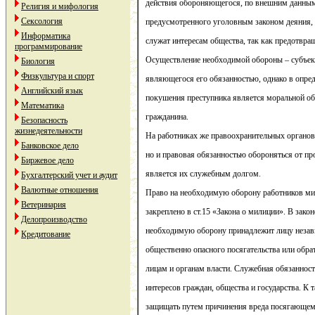
действия обороняющегося, по внешним данным
Религия и мифология
Сексология
предусмотренного уголовным законом деяния, 
Информатика
служат интересам общества, так как предотвра
программирование
Осуществление необходимой обороны – субъект
Биология
Физкультура и спорт
являющегося его обязанностью, однако в опре
Английский язык
покушения преступника является моральной о
Математика
гражданина.
Безопасность
жизнедеятельности
На работниках же правоохранительных органов 
Банковское дело
но и правовая обязанностью обороняться от пр
Биржевое дело
является их служебным долгом.
Бухгалтерский учет и аудит
Валютные отношения
Право на необходимую оборону работников ми
Ветеринария
закреплено в ст.15 «Закона о милиции». В закон
Делопроизводство
необходимую оборону принадлежит лицу незав
Кредитование
общественно опасного посягательства или обр
лицам и органам власти. Служебная обязаннос
интересов граждан, общества и государства. К
защищать путем причинения вреда посягающему