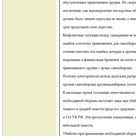
обусловленных применением оружия. Но смерт
исключение, как маловероятное последствие о
должно было лишить агрессора не жизни, а ли
срок продолжать свою агрессию.
Конфликтные ситуации между гражданами не м
ошибок и поэтому применяемое для самообор
степени смягчать эти ошибки, которые в проти
моральным и финансовым бременем на плечи ч
применившего оружие с целью самообороны.
Поэтому категорически нельзя допускать распр
оружия самообороны крупнокалиберных охотн
В настоящее время уголовная ответственность
необходимой обороны наступает лишь при уби
тяжкого и средней тяжести вреда его здоровью.
и 114 УК РФ. Эти преступления умышленные, н
небольшой тяжести.
Убийство при превышении необходимой оборо