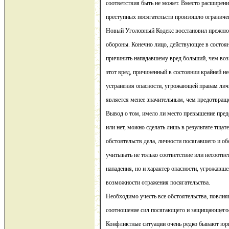
соответствия быть не может. Вместо расширени
преступных посягательств произошло ограниче
Новый Уголовный Кодекс восстановил прежн
обороны. Конечно лицо, действующее в состо
причинить нападавшему вред больший, чем во
этот вред, причиненный в состоянии крайней не
устранения опасности, угрожающей правам лич
является менее значительным, чем предотвращ
Вывод о том, имело ли место превышение пре
или нет, можно сделать лишь в результате тщат
обстоятельств дела, личности посягавшего и 
учитывать не только соответствие или несоотве
нападения, но и характер опасности, угрожавш
возможности отражения посягательства.
Необходимо учесть все обстоятельства, повлия
соотношение сил посягающего и защищающего
Конфликтные ситуации очень редко бывают юр