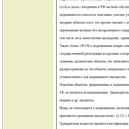
(ст.4) в связи с введением в РФ частной собств
недвижимости относятся земельные участки, уч
вводные объекты и все, что прочно связано с зе
перемещение которых без несоразмерного ущер
том числе леса, многолетние насаждения, здани
Также статья 130 ГК к недвижимым вещам отн
государственной регистрации воздушные и морс
плавания, космические объекты, что объясняет
распространения на эти объекты специального 
установленного для недвижимого имущества.
Перечень объектов, приравненных к недвижимы
ГК, не является исчерпывающим. Законодател
вещами и др. предметы.
Вещи, не относящиеся к недвижимым, включая 
признаются движимым имуществом». (2.13, с.1
Гражданским кодексом принята классификация