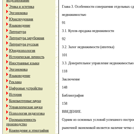
моделирование
Этика и эстетика
Глава 3. Особенности совершения отдельных сд
Эргономика
недвижимостью
Юриспруденция
91
Языковедение
3.1. Купля-продажа недвижимости
Литература
Литература зарубежная
92
Литература русская
3.2. Залог недвижимости (ипотека)
Юридпсихология
101
Историческая личность
Иностранные языки
3.3. Доверительное управление недвижимостью
Эргономика
118
Языковедение
Заключение
Реклама
148
Цифровые устройства
История
Библиография
Компьютерные науки
158
Управленческие науки
ВВЕДЕНИЕ.
Психология педагогика
Промышленность
Одним из основных условий успешного построе
производство
рыночной экономикой является наличие четко
Краеведение и этнография