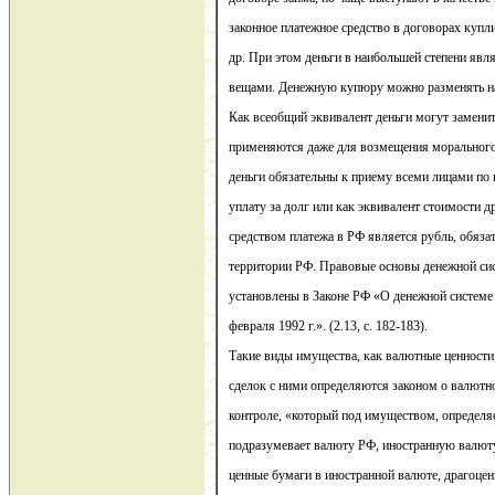
законное платежное средство в договорах купл
др. При этом деньги в наибольшей степени я
вещами. Денежную купюру можно разменять на
Как всеобщий эквивалент деньги могут замени
применяются даже для возмещения морального 
деньги обязательны к приему всеми лицами по 
уплату за долг или как эквивалент стоимости 
средством платежа в РФ является рубль, обяза
территории РФ. Правовые основы денежной си
установлены в Законе РФ «О денежной системе
февраля 1992 г.». (2.13, с. 182-183).
Такие виды имущества, как валютные ценности
сделок с ними определяются законом о валютн
контроле, «который под имуществом, определя
подразумевает валюту РФ, иностранную валюту
ценные бумаги в иностранной валюте, драгоце