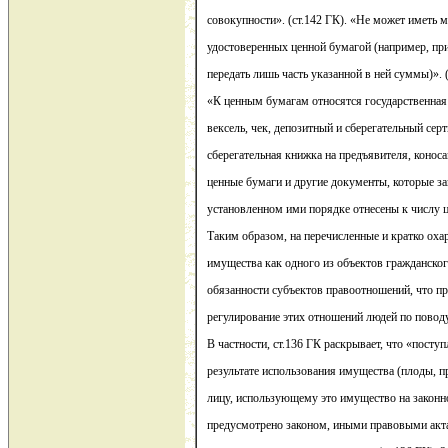
совокупности». (ст.142 ГК). «Не может иметь м
удостоверенных ценной бумагой (например, при
передать лишь часть указанной в ней суммы)». (2
«К ценным бумагам относятся государственная 
вексель, чек, депозитный и сберегательный сер
сберегательная книжка на предъявителя, конос
ценные бумаги и другие документы, которые за
установленном ими порядке отнесены к числу ц
Таким образом, на перечисленные и кратко ох
имущества как одного из объектов гражданског
обязанности субъектов правоотношений, что пр
регулирование этих отношений людей по повод
В частности, ст.136 ГК раскрывает, что «посту
результате использования имущества (плоды, п
лицу, использующему это имущество на законно
предусмотрено законом, иными правовыми акт