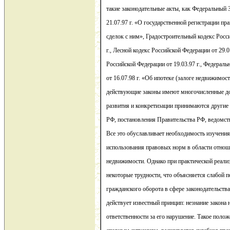
такие законодательные акты, как Федеральный 
21.07.97 г. «О государственной регистрации п
сделок с ним», Градостроительный кодекс Росс
г., Лесной кодекс Российской Федерации от 29.
Российской Федерации от 19.03.97 г., Федерал
от 16.07.98 г. «Об ипотеке (залоге недвижимос
действующие законы имеют многочисленные доп
развития и конкретизации принимаются другие
РФ, постановления Правительства РФ, ведомс
Все это обуславливает необходимость изучения
использования правовых норм в области отнош
недвижимости. Однако при практической реал
некоторые трудности, что объясняется слабой 
гражданского оборота в сфере законодательств
действует известный принцип: незнание закона 
ответственности за его нарушение. Такое полож