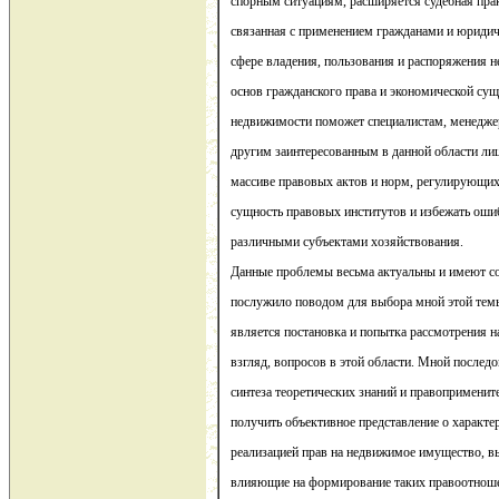
спорным ситуациям, расширяется судебная пра
связанная с применением гражданами и юриди
сфере владения, пользования и распоряжения
основ гражданского права и экономической су
недвижимости поможет специалистам, менедже
другим заинтересованным в данной области ли
массиве правовых актов и норм, регулирующих
сущность правовых институтов и избежать оши
различными субъектами хозяйствования.
Данные проблемы весьма актуальны и имеют со
послужило поводом для выбора мной этой тем
является постановка и попытка рассмотрения н
взгляд, вопросов в этой области. Мной послед
синтеза теоретических знаний и правоприменит
получить объективное представление о характе
реализацией прав на недвижимое имущество, в
влияющие на формирование таких правоотноше