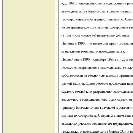
«До 1990 г. определяющим в содержании и раз
законодательства было существование институ
государственной собственности на землю. След
на совершение сделок с землей. Совершение т
(в том числе уголовно) наказуемым деянием.
Начиная с 1990 г. по настоящее время можно в
становления земельного законодательства.
Первый этап (1990 – сентябрь 1993 г.г.). Для э
переход от закрепления в законодательстве ис
собственности на землю к легальному признан
равной защиты. Одновременно происходит пер
сделок с землей к их разрешению: законодател
возможность совершения некоторых сделок, ог
признаку (сначала только граждане) и устанав
случаев их совершения. С первым этапом связа
земельных участков недвижимым имуществом, о
гражданского законодательства Союза ССР и рес