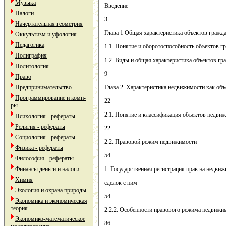
Музыка
Введение
Налоги
3
Начертательная геометрия
Глава 1 Общая характеристика объектов гражда
Оккультизм и уфология
Педагогика
1.1. Понятие и оборотоспособность объектов г
Полиграфия
1.2. Виды и общая характеристика объектов гр
Политология
9
Право
Предпринимательство
Глава 2. Характеристика недвижимости как объ
Программирование и комп-
22
ры
2.1. Понятие и классификация объектов недви
Психология - рефераты
Религия - рефераты
22
Социология - рефераты
2.2. Правовой режим недвижимости
Физика - рефераты
54
Философия - рефераты
Финансы деньги и налоги
1. Государственная регистрация прав на недви
Химия
сделок с ним
Экология и охрана природы
54
Экономика и экономическая
теория
2.2.2. Особенности правового режима недвиж
Экономико-математическое
86