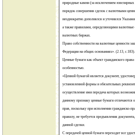
природные камни (за исключением ювелирных и
порядок совершения сделок с валютными ценно
неоднократно дополнялся и уточнялся Указам
а также правилами, определяющими валютные 
валютных биржах.
Право собственности на валютные ценности за
Федерации на общих основаниях». (2.13, с.183).
Ценные бумаги как объект гражданского права
особенностью.
«Ценной бумагой является документ, удостов
установленной формы и обязательных реквизи
осуществление ими передача которых возможны
данному признаку ценные бумаги отличаются о
прав, поскольку при исполнении гражданско-пр
правилу, не требуется предъявления документ
данной сделки.
С передачей ценной бумаги переходят все удос