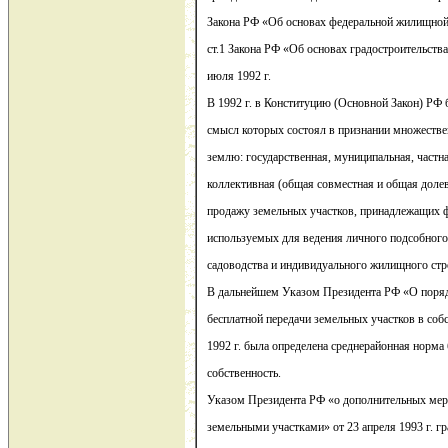
Закона РФ «Об основах федеральной жилищной п
ст.1 Закона РФ «Об основах градостроительств
июля 1992 г.
В 1992 г. в Конституцию (Основной Закон) РФ
смысл которых состоял в признании множестве
землю: государственная, муниципальная, частн
коллективная (общая совместная и общая долев
продажу земельных участков, принадлежащих 
используемых для ведения личного подсобного 
садоводства и индивидуального жилищного стр
В дальнейшем Указом Президента РФ «О поря
бесплатной передачи земельных участков в собс
1992 г. была определена среднерайонная норма 
собственность.
Указом Президента РФ «о дополнительных мер
земельными участками» от 23 апреля 1993 г. г