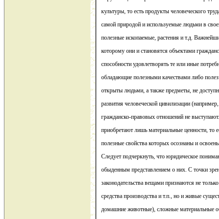
культуры, то есть продукты человеческого труд
самой природой и используемые людьми в своей
полезные ископаемые, растения и т.д. Важнейш
которому они и становятся объектами гражданс
способности удовлетворять те или иные потреб
обладающие полезными качествами либо полез
открыты людьми, а также предметы, не доступ
развития человеческой цивилизации (например,
гражданско-правовых отношений не выступают
приобретают лишь материальные ценности, то е
полезные свойства которых осознаны и освоен
Следует подчеркнуть, что юридическое пониман
обыденным представлением о них. С точки зр
законодательства вещами признаются не тольк
средства производства и т.п., но и живые сущес
домашние животные), сложные материальные 