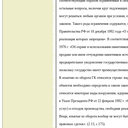
соответствующим образом ограниченные в свое
остальные вопросы, включая круг подлежащих
могут решаться любым органом при условии, е
законом. Такого рода ограничения содержатся,
Правительства РФ от 10 декабря 1992 года «О 
реализация которых запрещена». В соответстви
1976 г. «Об охране и использовании памятнико
продаже или ином отчуждении памятников исто
предварительное уведомление государственных
поскольку государство имеет преимущественное
К изъятию из оборота ГК относится строже: ви
объектов необходимо определить в самом законе
относятся некоторые виды вооружения, ядерная
в Указе Президента РФ от 22 февраля 1992 г. «
услуг) и отходов производства, свободная реа
Вещи, изъятые из оборота вообще не могут бы
правовых сделок». (2.13, с.175).