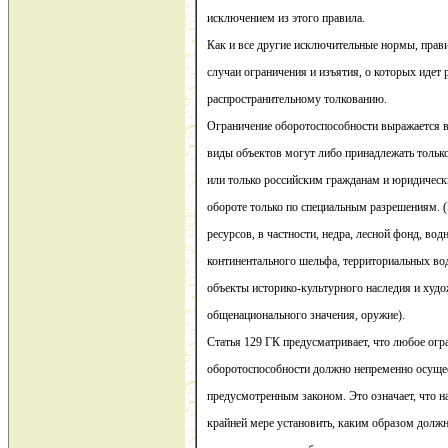
исключением из этого правила.
Как и все другие исключительные нормы, прав
случаи ограничения и изъятия, о которых идет 
распространительному толкованию.
Ограничение оборотоспособности выражается в
виды объектов могут либо принадлежать тольк
или только российским гражданам и юридическ
обороте только по специальным разрешениям.
ресурсов, в частности, недра, лесной фонд, во
континентального шельфа, территориальных во
объекты историко-культурного наследия и худ
общенационального значения, оружие).
Статья 129 ГК предусматривает, что любое огр
оборотоспособности должно непременно осущес
предусмотренным законом. Это означает, что н
крайней мере установить, каким образом долж