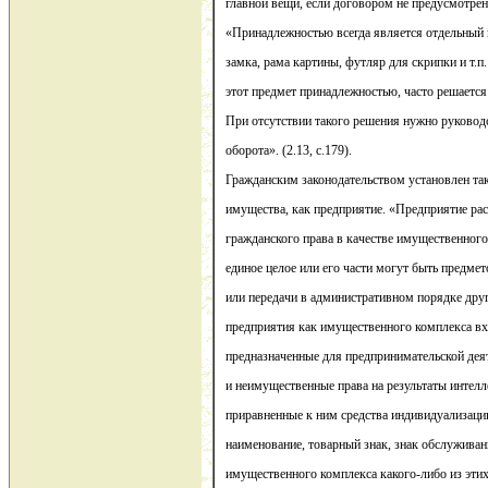
главной вещи, если договором не предусмотрено
«Принадлежностью всегда является отдельный 
замка, рама картины, футляр для скрипки и т.п.
этот предмет принадлежностью, часто решается 
При отсутствии такого решения нужно руковод
оборота». (2.13, с.179).
Гражданским законодательством установлен та
имущества, как предприятие. «Предприятие рас
гражданского права в качестве имущественного
единое целое или его части могут быть предме
или передачи в административном порядке друг
предприятия как имущественного комплекса вх
предназначенные для предпринимательской дея
и неимущественные права на результаты интелл
приравненные к ним средства индивидуализаци
наименование, товарный знак, знак обслуживани
имущественного комплекса какого-либо из эти