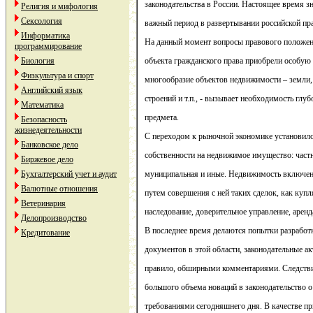
законодательства в России. Настоящее время з
Религия и мифология
Сексология
важный период в развертывании российской п
Информатика
На данный момент вопросы правового положе
программирование
Биология
объекта гражданского права приобрели особую
Физкультура и спорт
многообразие объектов недвижимости – земли,
Английский язык
строений и т.п., - вызывает необходимость глуб
Математика
предмета.
Безопасность
жизнедеятельности
С переходом к рыночной экономике установил
Банковское дело
собственности на недвижимое имущество: частн
Биржевое дело
Бухгалтерский учет и аудит
муниципальная и иные. Недвижимость включен
Валютные отношения
путем совершения с ней таких сделок, как купл
Ветеринария
наследование, доверительное управление, аренд
Делопроизводство
В последнее время делаются попытки разработ
Кредитование
документов в этой области, законодательные а
правило, обширными комментариями. Следстви
большого объема новаций в законодательство 
требованиями сегодняшнего дня. В качестве п