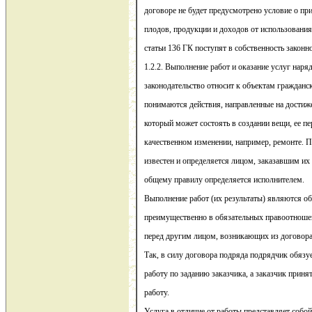
договоре не будет предусмотрено условие о пр
плодов, продукции и доходов от использования
статьи 136 ГК поступят в собственность законно
1.2.2. Выполнение работ и оказание услуг наря
законодательство относит к объектам гражданс
понимаются действия, направленные на достиже
который может состоять в создании вещи, ее пе
качественном изменении, например, ремонте. П
известен и определяется лицом, заказавшим их 
общему правилу определяется исполнителем.
Выполнение работ (их результаты) являются о
преимущественно в обязательных правоотношени
перед другим лицом, возникающих из договора
Так, в силу договора подряда подрядчик обяз
работу по заданию заказчика, а заказчик прин
работу.
Услуга в отличие от работы представляет собой