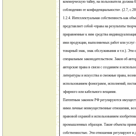
коммерческую тайну, на пользователя должна б
соблюдению ее конфиденциальности». (2.7, с.28
1.2.4. Интеллектуальная собственность как объ
представляет собой «права на результаты творч
приравненные к ним средства индивидуализаци
ими продукции, выполняемых работ или услуг
товарный знак, знак обслуживания и т.п.). Эти
специальным законодательством. Закон об авто
авторские права в связи с созданием и использ
литературы и искусства и смежные права, возн
использованием фонограмм, исполнений, поста
эфирного или кабельного вещания.
Патентным законом РФ регулируются имуществ
ними личные неимущественные отношения, воз
правовой охраной и использованием изобретен
промышленных образцов. Такие объекты прин
собственностью. Эти отношения регулируют и др