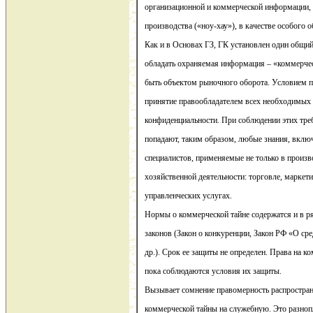
организационной и коммерческой информации,
производства («ноу-хау»), в качестве особого о
Как и в Основах ГЗ, ГК установлен один общи
обладать охраняемая информация – «коммерческ
быть объектом рыночного оборота. Условием 
принятие правообладателем всех необходимых 
конфиденциальности. При соблюдении этих треб
попадают, таким образом, любые знания, вклю
специалистов, применяемые не только в произво
хозяйственной деятельности: торговле, маркет
управленческих услугах.
Нормы о коммерческой тайне содержатся и в р
законов (Закон о конкуренции, Закон РФ «О ср
др.). Срок ее защиты не определен. Права на 
пока соблюдаются условия их защиты.
Вызывает сомнение правомерность распростра
коммерческой тайны на служебную. Это разноп