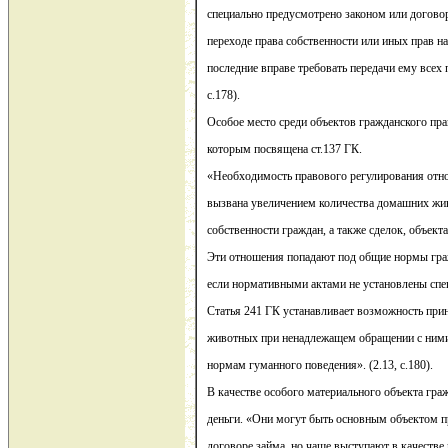
специально предусмотрено законом или догово
переходе права собственности или иных прав на
последние вправе требовать передачи ему всех 
с.178).
Особое место среди объектов гражданского пр
которым посвящена ст.137 ГК.
«Необходимость правового регулирования отн
вызвана увеличением количества домашних жи
собственности граждан, а также сделок, объек
Эти отношения попадают под общие нормы гра
если нормативными актами не установлены спе
Статья 241 ГК устанавливает возможность пр
животных при ненадлежащем обращении с ним
нормам гуманного поведения». (2.13, с.180).
В качестве особого материального объекта гра
деньги. «Они могут быть основным объектом п
договоре займа, но чаще выступают в качестве