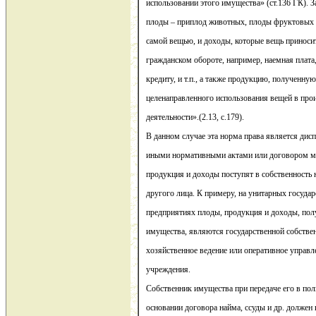
использовании этого имущества» (ст.136 ГК). З
плоды – приплод животных, плоды фруктовых де
самой вещью, и доходы, которые вещь приносит
гражданском обороте, например, наемная плата
кредиту, и т.п., а также продукцию, полученную
целенаправленного использования вещей в про
деятельности».(2.13, с.179).
В данном случае эта норма права является дис
иными нормативными актами или договором мо
продукция и доходы поступят в собственность н
другого лица. К примеру, на унитарных госуд
предприятиях плоды, продукция и доходы, пол
имущества, являются государственной собстве
хозяйственное ведение или оперативное управл
учреждения.
Собственник имущества при передаче его в пол
основании договора найма, ссуды и др. должен и