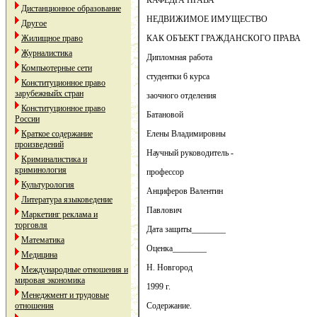
КАФЕДРА ПРАВА
Дистанционное образование
НЕДВИЖИМОЕ ИМУЩЕСТВО
Другое
Жилищное право
КАК ОБЪЕКТ ГРАЖДАНСКОГО ПРАВА
Журналистика
Дипломная работа
Компьютерные сети
студентки 6 курса
Конституционное право
зарубежныйх стран
заочного отделения
Конституционное право
Батановой
России
Краткое содержание
Елены Владимировны
произведений
Научный руководитель -
Криминалистика и
криминология
профессор
Культурология
Анциферов Валентин
Литература языковедение
Павлович
Маркетинг реклама и
торговля
Дата защиты________
Математика
Оценка________
Медицина
Н. Новгород
Международные отношения и
мировая экономика
1999 г.
Менеджмент и трудовые
отношения
Содержание.