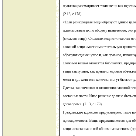
практика рассматривает такие вещи как недели
(2.13, с.178).
«Если разнородные вещи образуют единое цело
использование их по общему назначению, они 
(сложная вещь). Сложные вещи отличаются от 
сложной вещи имеет самостоятельную ценность.
образуют единое целое и, как правило, исполь
сложным вещам относятся библиотека, предприят
вещи выступают, как правило, единым объекто
мены и др., хотя они, конечно, могут быть отч
Сделка, заключенная в отношении сложной вещи
составные части. Иное решение должно быть с
договором». (2.13, с.179).
Гражданским кодексом предусмотрено такое пон
принадлежность. Вещь, предназначенная для об
вещи и связанная с ней общим назначением (пр