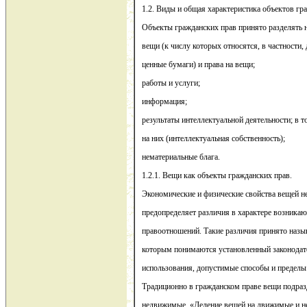
1.2. Виды и общая характеристика объектов гр
Объекты гражданских прав принято разделять н
вещи (к числу которых относятся, в частности,
ценные бумаги) и права на вещи;
работы и услуги;
информация;
результаты интеллектуальной деятельности; в 
на них (интеллектуальная собственность);
нематериальные блага.
1.2.1. Вещи как объекты гражданских прав.
Экономические и физические свойства вещей н
предопределяет различия в характере возника
правоотношений. Такие различия принято наз
которым понимаются установленный законодат
использования, допустимые способы и пределы
Традиционно в гражданском праве вещи подра
недвижимые. «Деление вещей на движимые и 