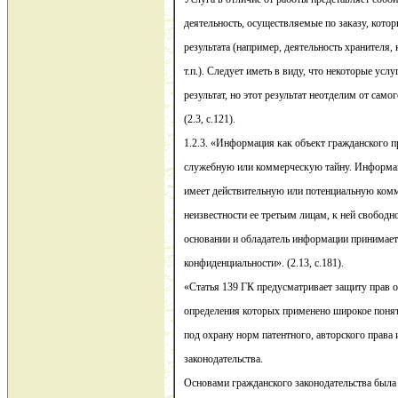
деятельность, осуществляемые по заказу, кото
результата (например, деятельность хранителя,
т.п.). Следует иметь в виду, что некоторые ус
результат, но этот результат неотделим от само
(2.3, с.121).
1.2.3. «Информация как объект гражданского п
служебную или коммерческую тайну. Информаци
имеет действительную или потенциальную комм
неизвестности ее третьим лицам, к ней свободн
основании и обладатель информации принимает
конфиденциальности». (2.13, с.181).
«Статья 139 ГК предусматривает защиту прав о
определения которых применено широкое поня
под охрану норм патентного, авторского права 
законодательства.
Основами гражданского законодательства была 