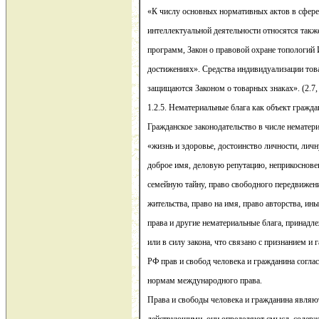
«К числу основных нормативных актов в сфере
интеллектуальной деятельности относятся такж
программ, Закон о правовой охране топологи
достижениях». Средства индивидуализации тов
защищаются Законом о товарных знаках». (2.7, 
1.2.5. Нематериальные блага как объект гражда
Гражданское законодательство в числе нематер
«жизнь и здоровье, достоинство личности, личн
доброе имя, деловую репутацию, неприкоснове
семейную тайну, право свободного передвижен
жительства, право на имя, право авторства, и
права и другие нематериальные блага, принад
или в силу закона, что связано с признанием и
РФ прав и свобод человека и гражданина согл
нормам международного права.
Права и свободы человека и гражданина являю