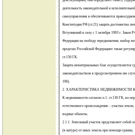
действующими, они определяют смысл, содержа
деятельность законодательной и исполнительной
самоуправления и обеспечиваются правосудием 
Конституции РФ (ст.21) защита достоинства лич
Вступивший в силу с 1 октября 1993 г. Закон 
Федерации на свободу передвижения, выбор ме
пределах Российской Федерации» также регулир
ст.150 ГК.
Защита нематериальных благ осуществляется 
законодательством в предусмотренном им случая
196).
2. ХАРАКТЕРИСТИКА НЕДВИЖИМОСТИ К
К недвижимости согласно п.1. ст.130 ГК, во-пе
естественного происхождения – участки земли,
водные объекты.
2.1.1. Земельный участок представляет собой з
(в натуре) от иных земель при помощи границ.