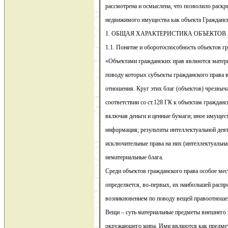
рассмотрена и осмыслена, что позволило раскр
недвижимого имущества как объекта Гражданск
1. ОБЩАЯ ХАРАКТЕРИСТИКА ОБЪЕКТОВ
1.1. Понятие и оборотоспособность объектов гр
«Объектами гражданских прав являются матери
поводу которых субъекты гражданского права 
отношения. Круг этих благ (объектов) чрезвыч
соответствии со ст.128 ГК к объектам гражданс
включая деньги и ценные бумаги; иное имущест
информация; результаты интеллектуальной деят
исключительные права на них (интеллектуальна
нематериальные блага.
Среди объектов гражданского права особое ме
определяется, во-первых, их наибольшей распр
возникновением по поводу вещей правоотношен
Вещи – суть материальные предметы внешнего
окружающего мира. Ими являются как предме