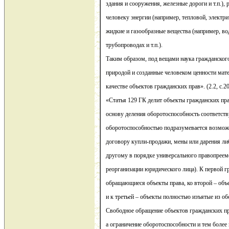
здания и сооружения, железные дороги и т.п.),
человеку энергии (например, тепловой, электрич
жидкие и газообразные вещества (например, вод
трубопроводах и т.п.).
Таким образом, под вещами наука гражданског
природой и созданные человеком ценности мат
качестве объектов гражданских прав». (2.2, с.2
«Статья 129 ГК делит объекты гражданских пра
основу деления оборотоспособность соответст
оборотоспособностью подразумевается возмож
договору купли-продажи, мены или дарения либ
другому в порядке универсального правопреем
реорганизации юридического лица). К первой г
обращающиеся объекты права, ко второй – объ
и к третьей – объекты полностью изъятые из об
Свободное обращение объектов гражданских п
а ограничение оборотоспособности и тем более 