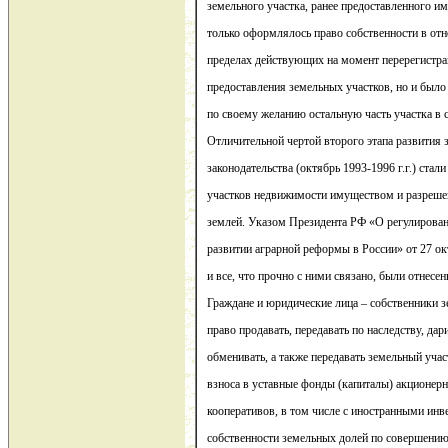
земельного участка, ранее предоставленного им
только оформлялось право собственности в отн
пределах действующих на момент перерегистр
предоставления земельных участков, но и было
по своему желанию остальную часть участка в со
Отличительной чертой второго этапа развития 
законодательства (октябрь 1993-1996 г.г.) ста
участков недвижимости имуществом и разрешен
землей. Указом Президента РФ «О регулирова
развитии аграрной реформы в России» от 27 ок
и все, что прочно с ними связано, были отнесен
Граждане и юридические лица – собственники 
право продавать, передавать по наследству, дарит
обменивать, а также передавать земельный участ
взноса в уставные фонды (капиталы) акционер
кооперативов, в том числе с иностранными инв
собственности земельных долей по совершени