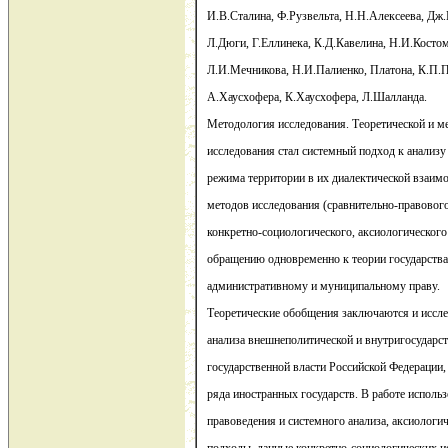
И.В.Сталина, Ф.Рузвельта, Н.Н.Алексеева, Дж.
Л.Дюги, Г.Еллинека, К.Д.Кавелина, Н.И.Костом
Л.И.Мечникова, Н.И.Палиенко, Платона, К.П.П
А.Хаусхофера, К.Хаусхофера, Л.Шалланда.
Методология исследования. Теоретической и м
исследования стал системный подход к анализу
режима территории в их диалектической взаим
методов исследования (сравнительно-правовог
конкретно-социологического, аксиологического
обращению одновременно к теории государства 
административному и муниципальному праву.
Теоретические обобщения заключаются и иссле
анализа внешнеполитической и внутригосударст
государственной власти Российской Федерации, 
ряда иностранных государств. В работе исполь
правоведения и системного анализа, аксиологи