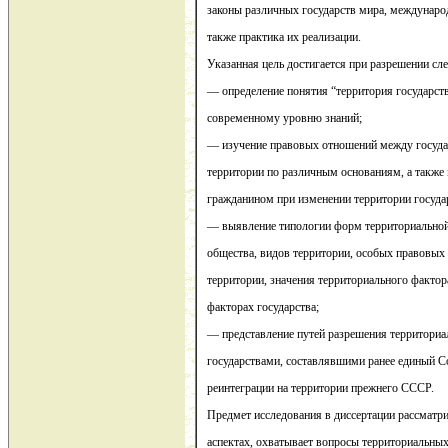
законы различных государств мира, междунаро
также практика их реализации.
Указанная цель достигается при разрешении сл
— определение понятия “территория государст
современному уровню знаний;
— изучение правовых отношений между госуда
территории по различным основаниям, а также
гражданином при изменении территории госуда
— выявление типологии форм территориальной
общества, видов территории, особых правовых
территории, значения территориального фактор
факторах государства;
— представление путей разрешения территори
государствами, составлявшими ранее единый 
реинтеграции на территории прежнего СССР.
Предмет исследования в диссертации рассматр
аспектах, охватывает вопросы территориальны