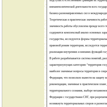
подступах к естественным границам их террит
внешнеполитической деятельности всех государ
баланса разнонаправленных сил в международ
Теоретическая и практическая значимость рабо
значимость работы обусловлена прежде всего те
содержится комплексный анализ основных хара
государства, исследуются формы территориаль
правовой режим территории, исследуется терр
реализации внутренних и внешних функций гос
В работе разрабатывается система понятий, р
характеризуюущих категорию “территория госу
наиболее значимые вопросы территории в совр
Федерации, что позволило вынести на защиту 
рекомендации, значимые в практическом плане
территориального сознания, выборе механизмо
Федерации с государствами СНГ, при разреше
возникнуть территориальных споров и разногла