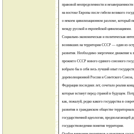
правовой неопределенности и незавершенности
на востоке Европы после гибели великого госуд
о некоем цивилизационном разломе, который п
между русской и европейской цивилизациями.
Социально-экономическая и политическая интег
возникших на территории СССР — один из ост
развития. Необходимо энергичное движение к 
прежнего СССР нового единого союзного госуд
вобрало бы в себя весь лучший опыт государств
дореволюционной России и Советского Союза, 
Федерации последних лет, сочетало реалии конц
которые встанут перед страной в будущем. Пот
как, пожалуй, редко какого государства в совр
развития в гражданском обществе территориаль
государственной идеологии, предполагающей д
государствоведении понятия территории.
Особое внимание теоретиков и практиков госуд