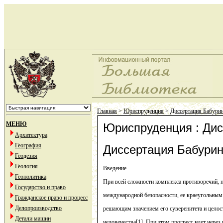
Главная
>
Юриспруденция
>
Диссертация Бабури
МЕНЮ
Юриспруденция : Дис
Архитектура
География
Диссертация Бабури
Геодезия
Геология
Введение
Геополитика
При всей сложности комплекса противоречий,
Государство и право
международной безопасности, ее краеугольным 
Гражданское право и процесс
Делопроизводство
решающим значением его суверенитета и целос
Детали машин
человечества[1]. При этом прогресс идет через