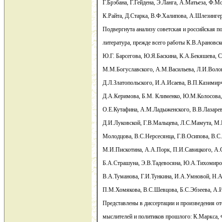
Г.Брэбана, Г.Гейдена, Э.Ланга, А.Матьеза, Ф.
К.Райта, Д.Старка, В.Ф.Халипова, А.Шлезинге
Подвергнута анализу советская и российская п
литература, прежде всего работы К.В.Арановск
Ю.Г. Барсегова, Ю.Я.Баскина, К.А.Бекяшева, 
М.М.Богуславского, А.М.Васильева, Л.И.Воло
Д.Л.Златопольского, И.А.Исаева, В.П.Казимир
Д.А.Керимова, Б.М. Клименко, Ю.М.Колосова,
О.Е.Кутафина, А.М.Ладыженского, В.В.Лазарев
Д.И.Луковской, Г.В.Мальцева, Л.С.Мамута, М
Молодцова, В.С.Нерсесянца, Г.В.Осипова, В.С
М.И.Пискотина, А.А.Порк, П.И.Савицкого, А.
Б.А.Страшуна, Э.В.Тадевосяна, Ю.А.Тихомиро
В.А.Туманова, Г.И.Тункина, И.А.Умновой, Н.А
П.М.Хомякова, В.С.Шевцова, Б.С.Эбзеева, А.
Представлены в диссертации и произведения о
мыслителей и политиков прошлого: К.Маркса, 