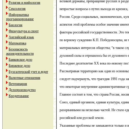
великой державы, превращение русских в разд
Религия и мифология
Сексология
непростые вопросы о путях выхода из кризиса
Информатика
России. Среди социальных, экономических, кул
программирование
аспектов этой проблемы особое значение имеют
Биология
Физкультура и спорт
факторы российской государственности. Это тем
Английский язык
по верному суждению К.П. Победоносцева, не 
Математика
материальных интересов общества; “в таком сл
Безопасность
жизнедеятельности
духовной силы и отрешилось бы от духовного е
Банковское дело
Последнее десятилетие ХХ века по-новому пос
Биржевое дело
Рассматривая территорию как один из основных
Бухгалтерский учет и аудит
Валютные отношения
следует подчеркнуть, что трагедия 1991 года за
Ветеринария
что некоторые внутренние административные г
Делопроизводство
Главное состоит в том, что страна Россия, нос
Кредитование
Союз, единый организм, единая культура, един
разорванными на несколько частей. Не стало ед
российской или русской земли.
Указанные проблемы не замыкаются только и и