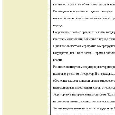
великого государства, объективно притягивающи
Воссоздание процветающего единого государств
начала России и Белоруссии — надежда всего 
народа.
Современные особые правовые режимы государ
качеством самозащиты общества в период внеш
Принятие обществом мер против саморазрушени
государства, так и на ее части — прямая обяза
власти.
Развитие институтов международных территор
правовым режимом и территорий с переходны
обеспечить самосовершенствование мирового с
насильственным путем решать споры о террито
территориях с неопределенным статусом (Крым,
не столько правовых, сколько политических ре
Защита национальных интересов государств на 