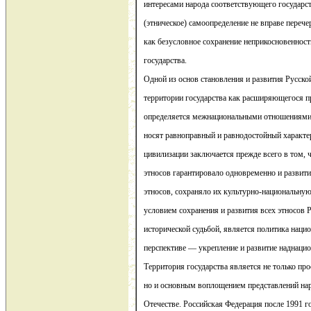
интересами народа соответствующего государст
(этническое) самоопределение не вправе перече
как безусловное сохранение неприкосновенност
государства.
Одной из основ становления и развития Русско
территории государства как расширяющегося п
определяется межнациональными отношениями 
носят равноправный и равнодостойный характе
цивилизации заключается прежде всего в том, 
этносов гарантировало одновременно и развит
этносов, сохраняло их культурно-национальн
условием сохранения и развития всех этносов 
исторической судьбой, является политика нацио
перспективе — укрепление и развитие наднацио
Территория государства является не только пр
но и основным воплощением представлений нар
Отечестве. Российская Федерация после 1991 г