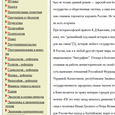
Музыка
был не только данный режим — царский или бо
Налоги
государство и общественная система, а сама мо
Начертательная геометрия
они слишком торопятся хоронить Россию. Не э
Оккультизм и уфология
Педагогика
их всех огорчить.
Полиграфия
При историософской правоте К.Д.Кавелина, ут
Политология
века, что “дальнейший ход нашей истории и вну
Право
для нас самих”[5], история любого государств
Предпринимательство
Программирование и комп-
В России, как и в любой другой стране мира, и
ры
национальную “биографию”. Отсюда и болезне
Психология - рефераты
Религия - рефераты
сознания на работы антиисторические по своей
Социология - рефераты
суть нынешних отношений Российской Федерац
Физика - рефераты
Украиной, Казахстаном, республиками Закавказь
Философия - рефераты
государственность зародилась свыше тысячи лет
Финансы деньги и налоги
Химия
и Киев является по праву матерью городов рус
Экология и охрана природы
почему 450 лет тому назад началось движение Р
Экономика и экономическая
теория
смысл политики Ивана Грозного и Петра Велик
Экономико-математическое
для России был выход к Балтийскому морю и ч