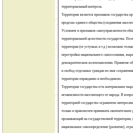
территориальный контроль.
Территория является признаком государства пр
пределах единого общества (соединения населен
Условием и признаком самоуправляемости обще
территориальной целостности государства. Поэ
территории (ее уступках и т.д.) возможно тольк
перестройки национального самосознания, выр
демократическом волеизъявлении. Принятие о
и свобод отдельных граждан во имя сохранения
территории оправданно и необходимою
Территория государства есть материальное выр
независимости населяющего ее народа. В вопр
территорией государство ограничено интересам
только и правомочен принимать окончательное 
проживающий на государственной территории, и
национальное самоопределение (развитие), ог