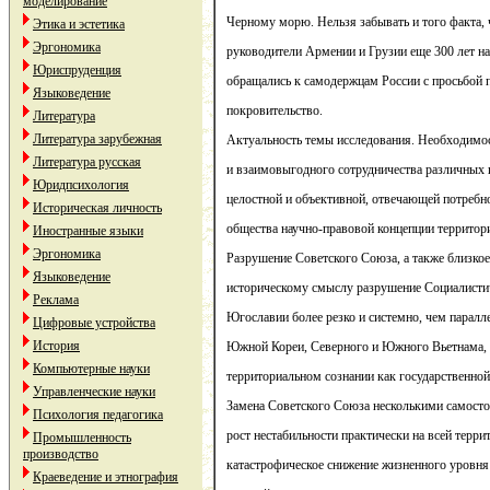
моделирование
Черному морю. Нельзя забывать и того факта, 
Этика и эстетика
Эргономика
руководители Армении и Грузии еще 300 лет на
Юриспруденция
обращались к самодержцам России с просьбой п
Языковедение
покровительство.
Литература
Литература зарубежная
Актуальность темы исследования. Необходимос
Литература русская
и взаимовыгодного сотрудничества различных 
Юридпсихология
целостной и объективной, отвечающей потребн
Историческая личность
общества научно-правовой концепции территор
Иностранные языки
Эргономика
Разрушение Советского Союза, а также близкое
Языковедение
историческому смыслу разрушение Социалисти
Реклама
Югославии более резко и системно, чем паралл
Цифровые устройства
История
Южной Кореи, Северного и Южного Вьетнама, 
Компьютерные науки
территориальном сознании как государственной
Управленческие науки
Замена Советского Союза несколькими самосто
Психология педагогика
рост нестабильности практически на всей терр
Промышленность
производство
катастрофическое снижение жизненного уровня
Краеведение и этнография