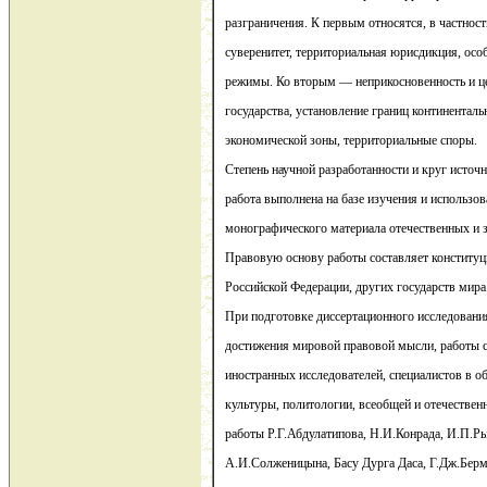
разграничения. К первым относятся, в частнос
суверенитет, территориальная юрисдикция, осо
режимы. Ко вторым — неприкосновенность и це
государства, установление границ континентал
экономической зоны, территориальные споры.
Степень научной разработанности и круг источ
работа выполнена на базе изучения и использо
монографического материала отечественных и 
Правовую основу работы составляет конституц
Российской Федерации, других государств мира
При подготовке диссертационного исследовани
достижения мировой правовой мысли, работы 
иностранных исследователей, специалистов в об
культуры, политологии, всеобщей и отечественн
работы Р.Г.Абдулатипова, Н.И.Конрада, И.П.Р
А.И.Солженицына, Басу Дурга Даса, Г.Дж.Берм