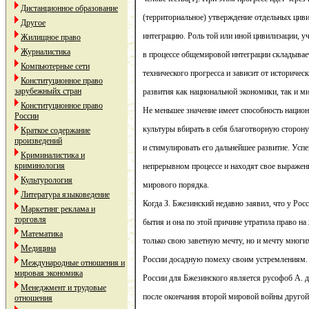
Дистанционное образование
(территориальное) утверждение отдельных цив
Другое
интеграцию. Роль той или иной цивилизации, уч
Жилищное право
Журналистика
в процессе общемировой интеграции складывае
Компьютерные сети
технического прогресса и зависит от историчес
Конституционное право
зарубежныйх стран
развития как национальной экономики, так и м
Конституционное право
Не меньшее значение имеет способность нацио
России
культуры вбирать в себя благотворную сторону
Краткое содержание
произведений
и стимулировать его дальнейшее развитие. Усп
Криминалистика и
криминология
непрерывном процессе и находят свое выражен
Культурология
мирового порядка.
Литература языковедение
Когда З. Бжезинский недавно заявил, что у Рос
Маркетинг реклама и
торговля
бытия и она по этой причине утратила право на 
Математика
только свою заветную мечту, но и мечту многи
Медицина
России досадную помеху своим устремлениям. 
Международные отношения и
мировая экономика
России для Бжезинского является русофоб А. д
Менеджмент и трудовые
после окончания второй мировой войны другой
отношения