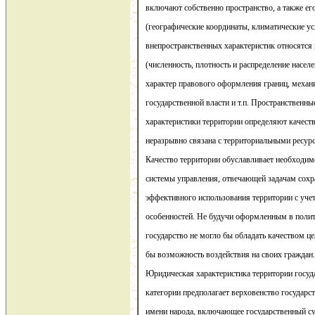
включают собственно пространство, а также ег
(географические координаты, климатические усл
внепространственных характеристик относятся 
(численность, плотность и распределение населе
характер правового оформления границ, меха
государственной власти и т.п. Пространственны
характеристики территории определяют качеств
неразрывно связана с территориальными ресур
Качество территории обуславливает необходим
системы управления, отвечающей задачам сохр
эффективного использования территории с уче
особенностей. Не будучи оформленным в полит
государство не могло бы обладать качеством це
бы возможность воздействия на своих граждан.
Юридическая характеристика территории госуд
категории предполагает верховенство государс
имени народа, включающее государственный с