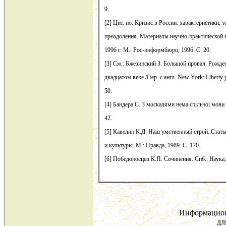
9.
[2] Цит. по: Кризис в России: характеристики, 
преодоления. Материалы научно-практической 
1996 г. М.: Рос-информбюро, 1996. С. 20.
[3] См.: Бжезинский З. Большой провал. Рожде
двадцатом веке /Пер. с англ. New York: Liberty p
50.
[4] Бандера С. З москалями нема спiльноi мови 
42.
[5] Кавелин К.Д. Наш умственный строй. Стать
и культуры. М.: Правда, 1989. С. 170.
[6] Победоносцев К.П. Сочинения. Спб.: Наука, 
Информацион
дл