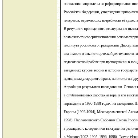
положения направлены на реформирование вне
Российской Федерации, утверждение приоритет
интересов, отражающих потребности её существ
В результате проведенного исследования выяв
возможности совершенствования режима терри
института российского гражданства. Диссертац
значимость в законотворческой деятельности, 
педагогической работе при преподавании в юр
заведениях курсов теории и истории государств
права, международного права, политологии, др
Апробация результатов исследования. Основн
в опубликованных работах автора, в его выступ
парламента в 1990-1998 годах, на заседаниях 
Европы (1992-1994), Межпарламентской Ассамб
1998), Парламентского Собрания Союза России 
в докладах, с которыми он выступал на различн
в Москве (1992, 1995, 1996, 1998), Тулузе (Фра