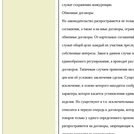
служат сохранению конкуренции.
Обменные договоры
Но законодательство распространяется не тольк
соглашения, а также и на иные договоры, огра
обменные договоры. От картельных соглашений
служат общей цели: каждый их участник преслед
собственные интересы. Закон в данном случае 
единообразного регулирования, а проводит ра
договоров. Типичным случаем применения явл
цен или об условиях заключения сделок. Сущес
исключение, в основе которого находятся сооб
характера, которое касается установления един
изделия. Но существуют и т.н. исключительные
относится в первую очередь к договорам, кото
товаров только у одного определенного произв
распространяется на договоры, запрещающие к