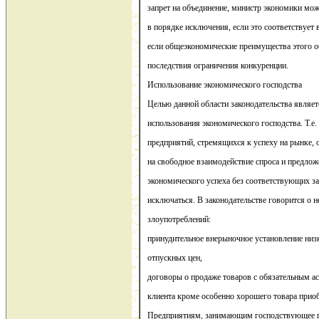
запрет на объединение, министр экономики мож
в порядке исключения, если это соответствует
если общеэкономические преимущества этого 
последствия ограничения конкуренции.
Использование экономического господства
Целью данной области законодательства являет
использования экономического господства. Т.е.
предприятий, стремящихся к успеху на рынке,
на свободное взаимодействие спроса и предло
экономического успеха без соответствующих за
исключаться. В законодательстве говорится о н
злоупотреблений:
принудительное внерыночное установление низ
отпускных цен,
договоры о продаже товаров с обязательным 
клиента кроме особенно хорошего товара приоб
Предприятиям, занимающим господствующее п