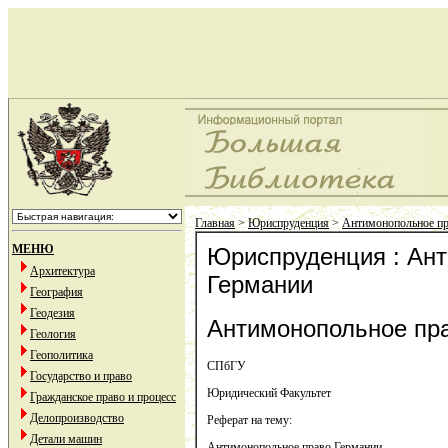
Главная
>
Юриспруденция
>
Антимонопольное пр
МЕНЮ
Юриспруденция : Ан
Архитектура
Германии
География
Геодезия
Антимонопольное пр
Геология
Геополитика
СПбГУ
Государство и право
Юридический Факультет
Гражданское право и процесс
Делопроизводство
Реферат на тему:
Детали машин
Антимонопольное право Германии