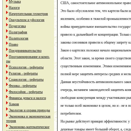
Музыка
США, самостоятельное антимонопольное право 
Налоги
Это было обусловлено тем, что картели были 
Начертательная геометрия
явлением, особенно в тяжелой промышленност
Оккультизм и уфология
Педагогика
войны принудительное вмешательство государс
Полиграфия
привело к дальнейшей ее концентрации. Только
Политология
законы союзников привели к общему запрету к
Право
Закон о картелях положил начало национально
Предпринимательство
Программирование и комп-
области. Этот закон, за время своего существо
ры
существенным изменениям. Этими изменениями
Психология - рефераты
Религия - рефераты
полной мере защитить интересы средних и мел
Социология - рефераты
Данная неустойчивость антимонопольного зако
Физика - рефераты
очередь, желанием законодателей защитить ко
Философия - рефераты
свободная конкуренция между участниками ры
Финансы деньги и налоги
Химия
не только всей экономике в целом, но и - не в 
Экология и охрана природы
потребителям.
Экономика и экономическая
теория
На рынке действует принцип эффективности: у 
Экономико-математическое
дешевые товары имеет больший оборот, а, след