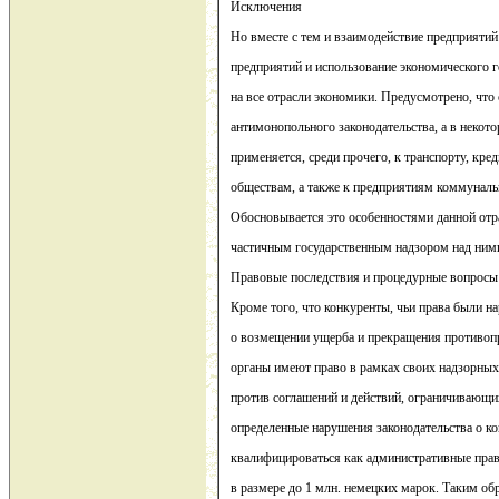
Исключения
Но вместе с тем и взаимодействие предприятий
предприятий и использование экономического г
на все отрасли экономики. Предусмотрено, что
антимонопольного законодательства, а в некото
применяется, среди прочего, к транспорту, кр
обществам, а также к предприятиям коммунал
Обосновывается это особенностями данной отр
частичным государственным надзором над ним
Правовые последствия и процедурные вопросы
Кроме того, что конкуренты, чьи права были н
о возмещении ущерба и прекращения противоп
органы имеют право в рамках своих надзорны
против соглашений и действий, ограничивающи
определенные нарушения законодательства о к
квалифицироваться как административные пра
в размере до 1 млн. немецких марок. Таким о