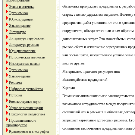
моделирование
обстановка принуждает предприятия к разработ
Этика и эстетика
Эргономика
старых с целью удержаться на рынке. Поэтому 
Юриспруденция
предприятия, дабы уклонится от этого давлени
Языковедение
сотрудничать, объединяться или иным образом 
Литература
Литература зарубежная
дополнительных затрат. Это может быть и согла
Литература русская
рынков сбыта и исключение определенных пред
Юридпсихология
или поставщиков, искусственное установление 
Историческая личность
многое другое.
Иностранные языки
Эргономика
Материально-правовое регулирование
Языковедение
Взаимодействие предприятий
Реклама
Картели
Цифровые устройства
История
Германское антимонопольное законодательство
Компьютерные науки
возможного сотрудничества между предприятиям
Управленческие науки
соглашений или в рамках т.н. обменных догов
Психология педагогика
запрещает картельные договора и решения. Его 
Промышленность
производство
соглашения заключенные предприятиями или о
Краеведение и этнография