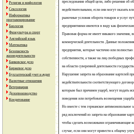
преследования общей цели, либо решения об о
Религия и мифология
Сексология
недействительными, если они могут оказать вл
Информатика
рыночные условия оборота товаров и услуг пу
программирование
предприятиями имеются в виду как физические,
Биология
Физкультура и спорт
Правовая форма не имеет никакого значения, 
Английский язык
коммерческой деятельности. Данные положения
Математика
предприятия, которые частично или полностью
Безопасность
жизнедеятельности
собственности, а также на лиц свободных профе
Банковское дело
на области суверенной деятельности государств
Биржевое дело
Нарушение запрета на образование картелей пр
Бухгалтерский учет и аудит
Валютные отношения
недействительности соответствующего договор
Ветеринария
которым был причинен ущерб, могут подать ис
Делопроизводство
поведения или потребовать возмещения ущерба
Кредитование
Но вместе с тем германское антимонопольное з
ряд исключений из запрета на образование карт
чтобы сделать возможными ограничивающие к
случае, если они могут привести к общему улу