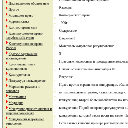
Дистанционное образование
Кафедра:
Другое
Коммерческого права
Жилищное право
Журналистика
1999г.
Компьютерные сети
Содержание
Конституционное право
зарубежныйх стран
Введение 3
Конституционное право
Материально-правовое регулирование
России
5
Краткое содержание
произведений
Правовые последствия и процедурные вопросы
Криминалистика и
криминология
Список использованной литературы 10
Культурология
Введение.
Литература языковедение
Право против ограничения конкуренции, обычн
Маркетинг реклама и
торговля
антимонопольным правом, является, наряду с 
Математика
конкуренции, второй большой областью так наз
Медицина
конкуренции. Подобное право урегулируется в 
Международные отношения и
мировая экономика
конкуренции, который также носит название - З
Менеджмент и трудовые
Если взять в качестве примера рассмотрения Ге
отношения