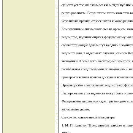
существует тесная взаимосвязь между публич
регулированием. Результатом этого является то
исполнение правил, относящихся к конкуренции
Компетентным антимонопольным органом являе
ведомство, подчиняющиеся федеральному мини
соответствующие дела могут входить в компе
ведомств или, в отдельных случаях, самого Фе
экономики. Кроме того, необходимо заметить,
располагают следственными полномочиями, на
проверок и кончая правом доступа в помещени
Производство в картельных ведомствах оформ
Распоряжения этих ведомств могут быть опрот
Федеральном верховном суде, при котором созд
картельным делам.
Список использованной литературы
1. М. И. Кулагин "Предпринимательство и прав