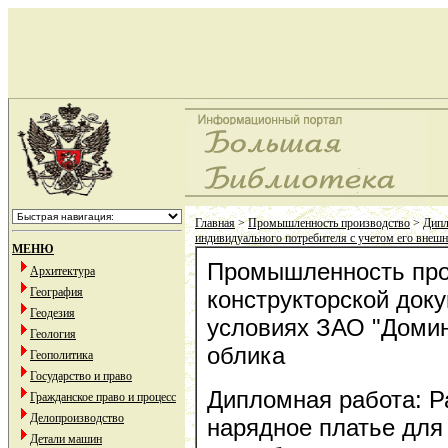
Главная
>
Промышленность производство
>
Дипл
индивидуального потребителя с учетом его внешн
МЕНЮ
Промышленность прои
Архитектура
География
конструкторской док
Геодезия
условиях ЗАО "Домин
Геология
облика
Геополитика
Государство и право
Дипломная работа: Р
Гражданское право и процесс
Делопроизводство
нарядное платье для
Детали машин