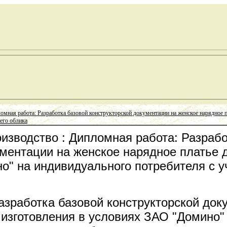
омная работа: Разработка базовой конструкторской документации на женское нарядное 
его облика
зводство : Дипломная работа: Разрабо
ументации на женское нарядное платье д
о" на индивидуального потребителя с у
азработка базовой конструкторской док
 изготовления в условиях ЗАО "Домино"