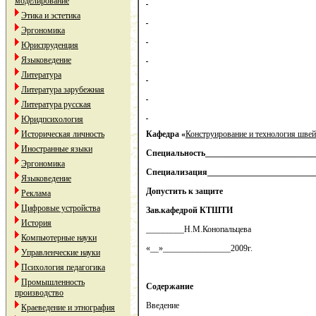
моделирование
Этика и эстетика
Эргономика
Юриспруденция
Языковедение
Литература
Литература зарубежная
Литература русская
Юридпсихология
Историческая личность
Кафедра «
Конструирование и технология шве
Иностранные языки
Специальность__________________________
Эргономика
Специализация__________________________
Языковедение
Допустить к защите
Реклама
Цифровые устройства
Зав.кафедрой КТШТИ
История
_________Н.М.Конопальцева
Компьютерные науки
«__»________________2009г.
Управленческие науки
Психология педагогика
Промышленность
Содержание
производство
Введение
Краеведение и этнография