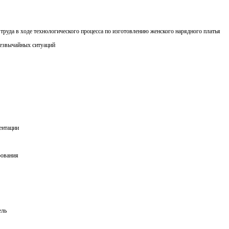
труда в ходе технологического процесса по изготовлению женского нарядного платья
резвычайных ситуаций
ентации
рования
ель