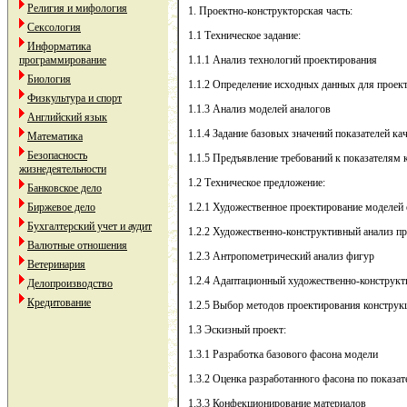
Религия и мифология
1. Проектно-конструкторская часть:
Сексология
1.1 Техническое задание:
Информатика
программирование
1.1.1 Анализ технологий проектирования
Биология
1.1.2 Определение исходных данных для проек
Физкультура и спорт
1.1.3 Анализ моделей аналогов
Английский язык
1.1.4 Задание базовых значений показателей ка
Математика
Безопасность
1.1.5 Предъявление требований к показателям 
жизнедеятельности
1.2 Техническое предложение:
Банковское дело
Биржевое дело
1.2.1 Художественное проектирование моделей
Бухгалтерский учет и аудит
1.2.2 Художественно-конструктивный анализ п
Валютные отношения
1.2.3 Антропометрический анализ фигур
Ветеринария
1.2.4 Адаптационный художественно-конструкт
Делопроизводство
Кредитование
1.2.5 Выбор методов проектирования констру
1.3 Эскизный проект:
1.3.1 Разработка базового фасона модели
1.3.2 Оценка разработанного фасона по показат
1.3.3 Конфекционирование материалов