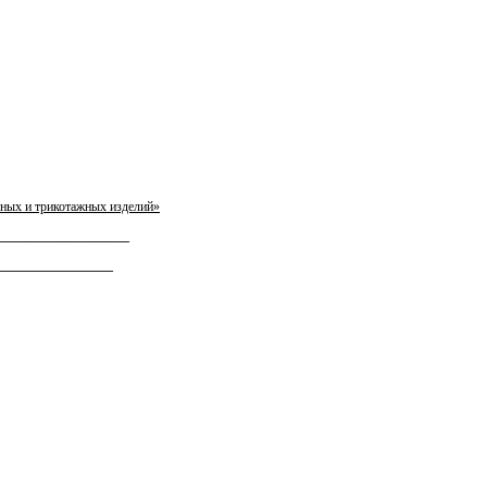
йных и трикотажных изделий»
____________________
_________________