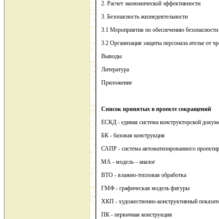
2. Расчет экономической эффективности
3. Безопасность жизнедеятельности
3.1 Мероприятия по обеспечению безопасности 
3.2 Организация защиты персонала ателье от ч
Выводы
Литература
Приложение
Список принятых в проекте сокращений
ЕСКД - единая система конструкторской докум
БК - базовая конструкция
САПР - система автоматизированного проекти
МА - модель – аналог
ВТО - влажно-тепловая обработка
ГМФ - графическая модель фигуры
ХКП - художественно-конструктивный показат
ПК - первичная конструкция