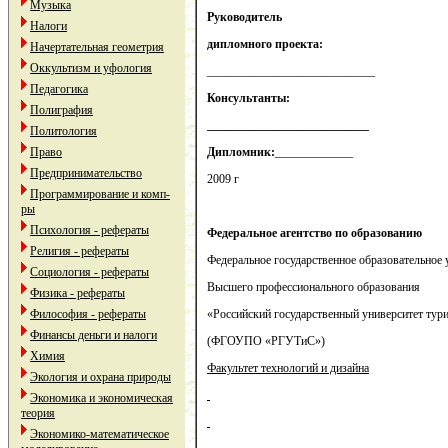
Музыка
Руководитель
Налоги
дипломного проекта:
Начертательная геометрия
Оккультизм и уфология
____________________________
Педагогика
Консультанты:
Полиграфия
___________________________
Политология
Право
Дипломник:
_____________
Предпринимательство
2009 г
Программирование и комп-
ры
Психология - рефераты
Федеральное агентство по образованию
Религия - рефераты
Федеральное государственное образовательное
Социология - рефераты
Высшего профессионального образования
Физика - рефераты
Философия - рефераты
«Российский государственный университет тури
Финансы деньги и налоги
(ФГОУПО «РГУТиС»)
Химия
Факультет технологий и дизайна
Экология и охрана природы
Экономика и экономическая
теория
Экономико-математическое