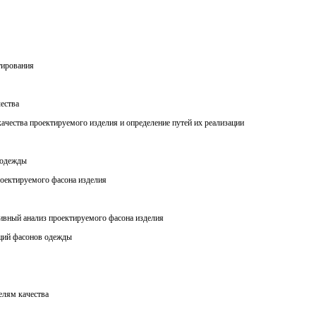
тирования
чества
качества проектируемого изделия и определение путей их реализации
 одежды
роектируемого фасона изделия
ивный анализ проектируемого фасона изделия
кций фасонов одежды
елям качества