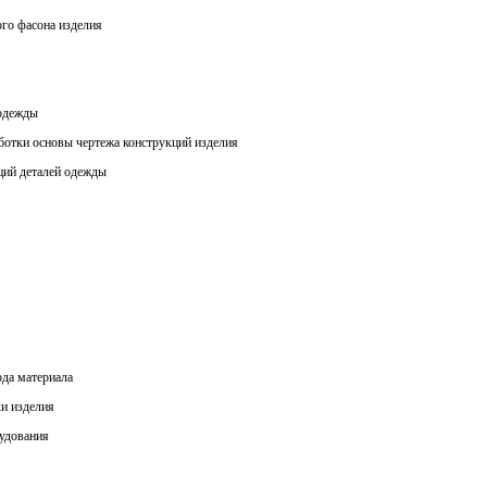
го фасона изделия
 одежды
ботки основы чертежа конструкций изделия
ций деталей одежды
ода материала
ки изделия
рудования