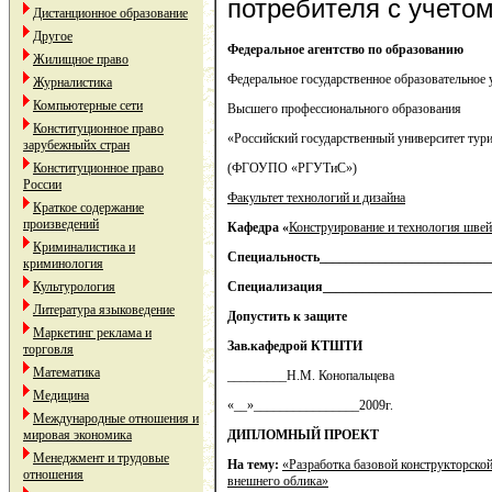
потребителя с учетом
Дистанционное образование
Другое
Федеральное агентство по образованию
Жилищное право
Федеральное государственное образовательное
Журналистика
Компьютерные сети
Высшего профессионального образования
Конституционное право
«Российский государственный университет тури
зарубежныйх стран
Конституционное право
(ФГОУПО «РГУТиС»)
России
Факультет технологий и дизайна
Краткое содержание
произведений
Кафедра «
Конструирование и технология шве
Криминалистика и
Специальность__________________________
криминология
Культурология
Специализация__________________________
Литература языковедение
Допустить к защите
Маркетинг реклама и
Зав.кафедрой КТШТИ
торговля
Математика
_________Н.М. Конопальцева
Медицина
«__»________________2009г.
Международные отношения и
мировая экономика
ДИПЛОМНЫЙ ПРОЕКТ
Менеджмент и трудовые
На тему:
«Разработка базовой конструкторско
отношения
внешнего облика»