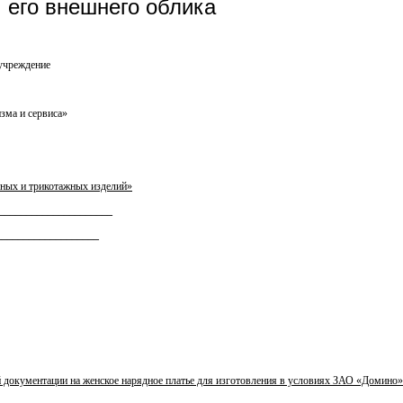
 его внешнего облика
 учреждение
зма и сервиса»
йных и трикотажных изделий»
_____________________
__________________
й документации на женское нарядное платье для изготовления в условиях ЗАО «Домино»