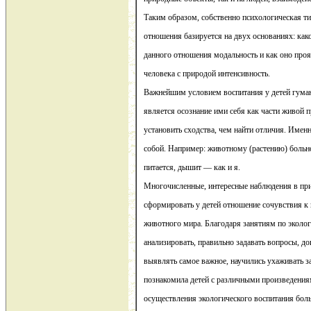
Таким образом, собственно психологическая т
отношения базируется на двух основаниях: как
данного отношения модальность и как оно про
человека с природой интенсивность.
Важнейшим условием воспитания у детей гума
является осознание ими себя как части живой 
установить сходства, чем найти отличия. Именн
собой. Например: животному (растению) больно,
питается, дышит — как и я.
Многочисленные, интересные наблюдения в пр
сформировать у детей отношение сочувствия к 
животного мира. Благодаря занятиям по эколог
анализировать, правильно задавать вопросы, до
выявлять самое важное, научились ухаживать 
познакомила детей с различными произведениями
осуществления экологического воспитания боль