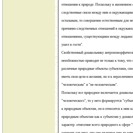
отношении к природе. Поскольку в жизненном 
следственные связи между ним и окружающим
остальным, то совершенно естественным для н
причинно-следственных отношений в окружающе
отношениями, существующими между людьми: "
ушел в гости".
Свойственный дошкольнику антропоморфическ
неизбежностью приводит не только к тому, что 
различные природные объекты субъектами, спо
иметь свои цели и желания, но и к неразличим
"человеческим" и "не-человеческим".
Поскольку все природное включается дошколь
"человеческого", то у него формируется "субъ
к природным объектам, он и относится к ним к
природным объектам как к субъектам у дошкол
характер: отнесение всего природного к сфере 
означает для него, что оно является чем-то ра