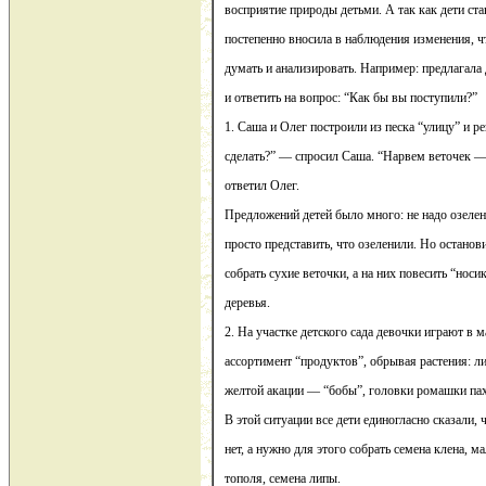
восприятие природы детьми. А так как дети ста
постепенно вносила в наблюдения изменения, ч
думать и анализировать. Например: предлагала 
и ответить на вопрос: “Как бы вы поступили?”
1. Саша и Олег построили из песка “улицу” и ре
сделать?” — спросил Саша. “Нарвем веточек — 
ответил Олег.
Предложений детей было много: не надо озелен
просто представить, что озеленили. Но остано
собрать сухие веточки, а на них повесить “носи
деревья.
2. На участке детского сада девочки играют в 
ассортимент “продуктов”, обрывая растения: л
желтой акации — “бобы”, головки ромашки пах
В этой ситуации все дети единогласно сказали, 
нет, а нужно для этого собрать семена клена, 
тополя, семена липы.