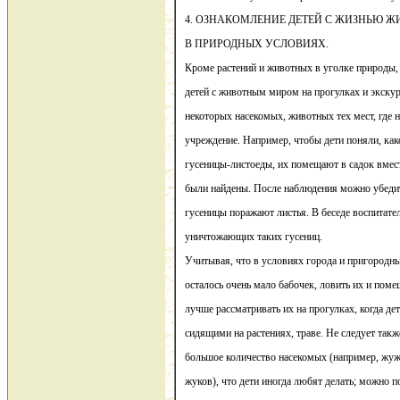
4. ОЗНАКОМЛЕНИЕ ДЕТЕЙ С ЖИЗНЬЮ 
В ПРИРОДНЫХ УСЛОВИЯХ.
Кроме растений и животных в уголке природы,
детей с животным миром на прогулках и экскур
некоторых насекомых, животных тех мест, где 
учреждение. Например, чтобы дети поняли, как
гусеницы-листоеды, их помещают в садок вмест
были найдены. После наблюдения можно убедить
гусеницы поражают листья. В беседе воспитател
уничтожающих таких гусениц.
Учитывая, что в условиях города и пригородн
осталось очень мало бабочек, ловить их и помещ
лучше рассматривать их на прогулках, когда д
сидящими на растениях, траве. Не следует такж
большое количество насекомых (например, жуж
жуков), что дети иногда любят делать; можно п