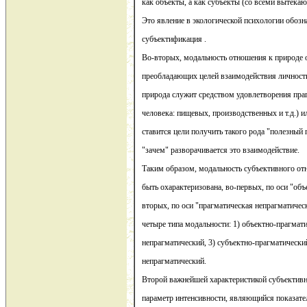
как объекты, а как субъекты (со всеми вытека
Это явление в экологической психологии обоз
субъектификация .
Во-вторых, модальность отношения к природе 
преобладающих целей взаимодействия личности 
природа служит средством удовлетворения пра
человека: пищевых, производственных и т.д.) и
ставится цели получить такого рода "полезный
"зачем" разворачивается это взаимодействие.
Таким образом, модальность субъективного от
быть охарактеризована, во-первых, по оси "объе
вторых, по оси "прагматическая непрагматиче
четыре типа модальности: 1) объектно-прагмати
непрагматический, 3) субъектно-прагматический
непрагматический.
Второй важнейшей характеристикой субъектив
параметр интенсивности, являющийся показател