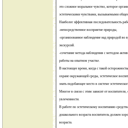
это сложное моральное чувство, которое органи
эстетическими чувствами, вызываемыми общен
Наиболее эффективная последовательность раб
-непосредственное восприятие природы,
-организованное наблюдение над природой во в
экскурсий.
-сочетание метода наблюдения с методом акти
работы на опытном участке.
В настоящее время, когда с такой осторожност
охране окружающей среды, эстетическое воспи
знать подобающее место в системе эстетическог
Многое в связи с этим зависит от воспитателя, о
увлеченности.
В работе по эстетическому воспитанию средств
дошкольного возраста воспитатель должен хоро
возраста.