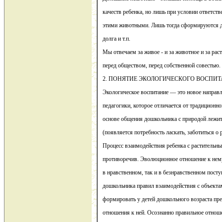
качеств ребенка, но лишь при условии ответст
этими животными. Лишь тогда сформируются до
долга и т.п.
Мы отвечаем за живое - и за животное и за раст
перед обществом, перед собственной совестью.
2. ПОНЯТИЕ ЭКОЛОГИЧЕСКОГО ВОСПИТ
Экологическое воспитание — это новое направ
педагогики, которое отличается от традиционн
основе общения дошкольника с природой лежи
(появляется потребность ласкать, заботиться о
Процесс взаимодействия ребенка с раститель
противоречив. Эволюционное отношение к нему
в нравственном, так и в безнравственном посту
дошкольника правил взаимодействия с объект
формировать у детей дошкольного возраста пр
отношения к ней. Осознанно правильное отнош