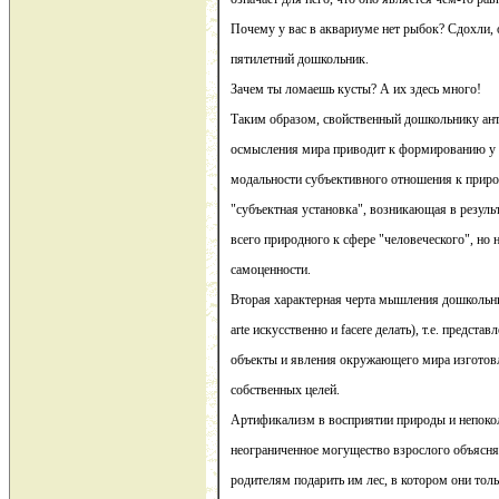
Почему у вас в аквариуме нет рыбок? Сдохли, 
пятилетний дошкольник.
Зачем ты ломаешь кусты? А их здесь много!
Таким образом, свойственный дошкольнику ан
осмысления мира приводит к формированию у н
модальности субъективного отношения к природ
"субъектная установка", возникающая в резуль
всего природного к сфере "человеческого", но н
самоценности.
Вторая характерная черта мышления дошкольни
arte искусственно и facere делать), т.е. представ
объекты и явления окружающего мира изготов
собственных целей.
Артификализм в восприятии природы и непоко
неограниченное могущество взрослого объясня
родителям подарить им лес, в котором они тольк