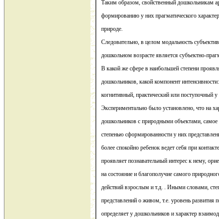
Таким образом, свойственный дошкольникам а
формированию у них прагматического характер
природе.
Следовательно, в целом модальность субъекти
дошкольном возрасте является субъектно-праг
В какой же сфере в наибольшей степени проявл
дошкольников, какой компонент интенсивности
когнитивный, практический или поступочный у 
Экспериментально было установлено, что на ха
дошкольников с природными объектами, самое 
степенью сформированности у них представлен
более спокойно ребенок ведет себя при контак
проявляет познавательный интерес к нему, ори
на состояние и благополучие самого природного
действий взрослым и т.д. . Иными словами, ст
представлений о живом, т.е. уровень развития 
определяет у дошкольников и характер взаимо