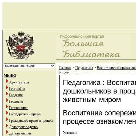
Главная
>
Педагогика
>
Воспитание сопереживани
миром
МЕНЮ
Педагогика : Воспит
Архитектура
География
дошкольников в проц
Геодезия
животным миром
Геология
Геополитика
Воспитание сопережи
Государство и право
процессе ознакомле
Гражданское право и процесс
Делопроизводство
Устинова
Детали машин