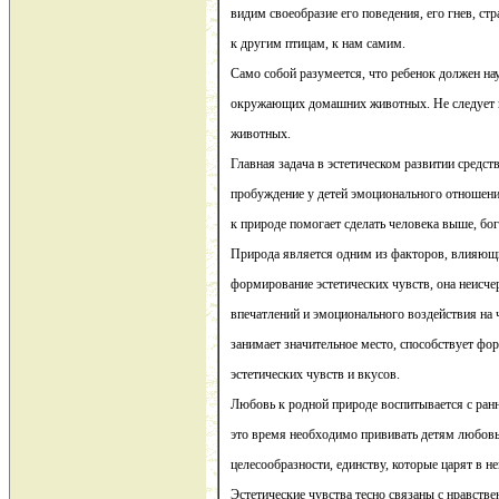
видим своеобразие его поведения, его гнев, стр
к другим птицам, к нам самим.
Само собой разумеется, что ребенок должен на
окружающих домашних животных. Не следует п
животных.
Главная задача в эстетическом развитии средст
пробуждение у детей эмоционального отношени
к природе помогает сделать человека выше, бог
Природа является одним из факторов, влияющи
формирование эстетических чувств, она неисче
впечатлений и эмоционального воздействия на 
занимает значительное место, способствует ф
эстетических чувств и вкусов.
Любовь к родной природе воспитывается с ранн
это время необходимо прививать детям любовь 
целесообразности, единству, которые царят в не
Эстетические чувства тесно связаны с нравств