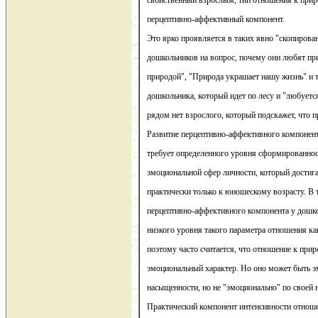
свойственный взрослым, тип отношения к прир
перцептивно-аффективный компонент.
Это ярко проявляется в таких явно "скопирова
дошкольников на вопрос, почему они любят пр
природой", "Природа украшает нашу жизнь" и т
дошкольника, который идет по лесу и "любуется
рядом нет взрослого, который подскажет, что 
Развитие перцептивно-аффективного компонент
требует определенного уровня сформированност
эмоциональной сфер личности, который достига
практически только к юношескому возрасту. В 
перцептивно-аффективного компонента у дошко
низкого уровня такого параметра отношения к
поэтому часто считается, что отношение к при
эмоциональный характер. Но оно может быть 
насыщенности, но не "эмоционально" по своей 
Практический компонент интенсивности отноше