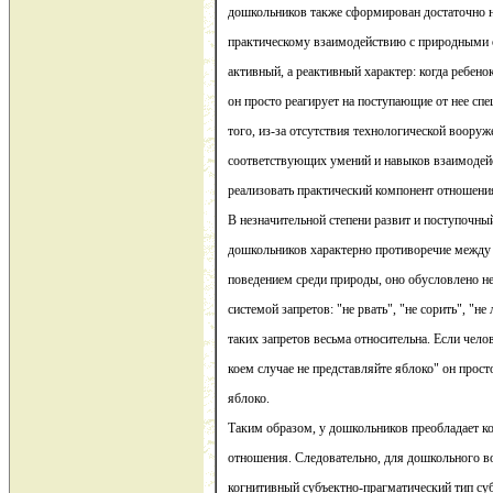
дошкольников также сформирован достаточно н
практическому взаимодействию с природными о
активный, а реактивный характер: когда ребенок
он просто реагирует на поступающие от нее сп
того, из-за отсутствия технологической вооруже
соответствующих умений и навыков взаимодейс
реализовать практический компонент отношени
В незначительной степени развит и поступочны
дошкольников характерно противоречие между
поведением среди природы, оно обусловлено н
системой запретов: "не рвать", "не сорить", "не
таких запретов весьма относительна. Если чело
коем случае не представляйте яблоко" он прост
яблоко.
Таким образом, у дошкольников преобладает к
отношения. Следовательно, для дошкольного во
когнитивный субъектно-прагматический тип су