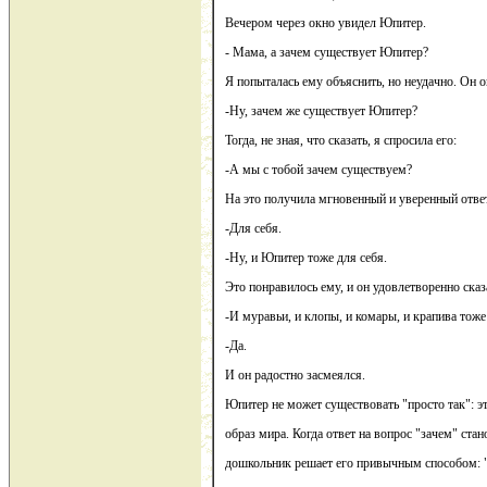
Вечером через окно увидел Юпитер.
- Мама, а зачем существует Юпитер?
Я попыталась ему объяснить, но неудачно. Он о
-Ну, зачем же существует Юпитер?
Тогда, не зная, что сказать, я спросила его:
-А мы с тобой зачем существуем?
На это получила мгновенный и уверенный отве
-Для себя.
-Ну, и Юпитер тоже для себя.
Это понравилось ему, и он удовлетворенно сказ
-И муравьи, и клопы, и комары, и крапива тоже
-Да.
И он радостно засмеялся.
Юпитер не может существовать "просто так": 
образ мира. Когда ответ на вопрос "зачем" ста
дошкольник решает его привычным способом: "З