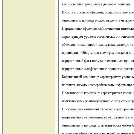
какой степени проявляется данное отношение.
В соответствии со сферами, областями проявл
отношения к природе можно выделить четыре к
Перцептивно-аффективный компонент интенсив
характеризует уровень эстетического и этичес
объектов, отзывчивости на их витальные (от лат
проявления. Общим для всех трех аспектов явля
перцептивный факт получает эмоциональную оц
перцептивные и аффективные процессы протека
Когнитивный компонент характеризует уровень
получать, искать и перерабатывать информацию
Практический компонент характеризует уровень
практическому взаимодействию с объектами п
Поступочный компонент характеризует уровень
направленной на изменение ее окружения в со
отношением к природе. Эта активность может б
природные объекты, так и на людей, взаимоде