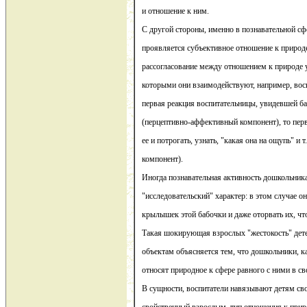
и отношение к ним.
С другой стороны, именно в познавательной сфе
проявляется субъективное отношение к природ
рассогласование между отношением к природе 
которыми они взаимодействуют, например, восп
первая реакция воспитательницы, увидевшей ба
(перцептивно-аффективный компонент), то пер
ее и потрогать, узнать, "какая она на ощупь" и 
компонент).
Иногда познавательная активность дошкольник
"исследовательский" характер: в этом случае о
крылышек этой бабочки и даже оторвать их, чт
Такая шокирующая взрослых "жестокость" дет
объектам объясняется тем, что дошкольники, ка
относят природное к сфере равного с ними в св
В сущности, воспитатели навязывают детям св