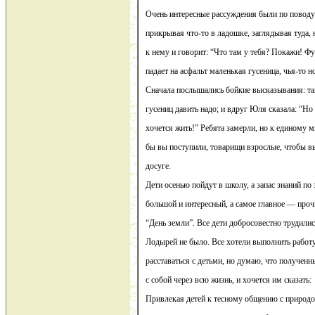
Очень интересные рассуждения были по поводу 
прикрывая что-то в ладошке, заглядывая туда,
к нему и говорит: “Что там у тебя? Покажи! Фу
падает на асфальт маленькая гусеница, чья-то н
Сначала послышались бойкие высказывания: так 
гусениц давить надо; и вдруг Юля сказала: “Но 
хочется жить!” Ребята замерли, но к единому 
бы вы поступили, товарищи взрослые, чтобы в
досуге.
Дети осенью пойдут в школу, а запас знаний по 
большой и интересный, а самое главное — про
“День земли”. Все дети добросовестно трудилис
Лодырей не было. Все хотели выполнить работ
расставаться с детьми, но думаю, что полученн
с собой через всю жизнь, и хочется им сказать:
Привлекая детей к тесному общению с природо