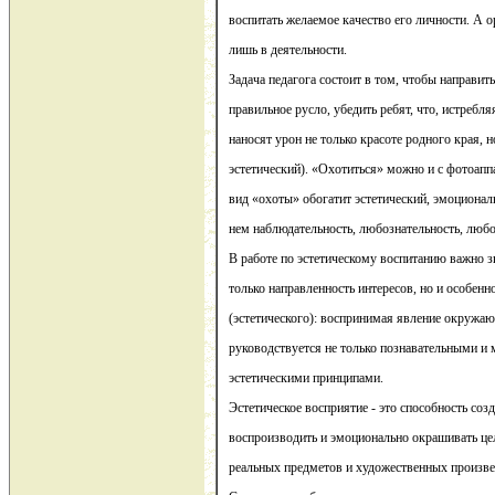
воспитать желаемое качество его личности. А 
лишь в деятельности.
Задача педагога состоит в том, чтобы направит
правильное русло, убедить ребят, что, истребля
наносят урон не только красоте родного края, н
эстетический). «Охотиться» можно и с фотоапп
вид «охоты» обогатит эстетический, эмоционал
нем наблюдательность, любознательность, любо
В работе по эстетическому воспитанию важно з
только направленность интересов, но и особенн
(эстетического): воспринимая явление окружаю
руководствуется не только познавательными и
эстетическими принципами.
Эстетическое восприятие - это способность созд
воспроизводить и эмоционально окрашивать це
реальных предметов и художественных произве