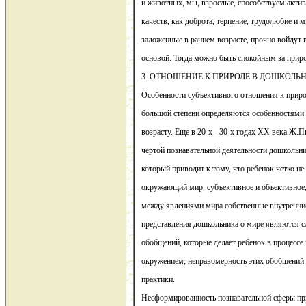
и животных, мы, взрослые, способствуем актив
качеств, как доброта, терпение, трудолюбие и 
заложенные в раннем возрасте, прочно войдут в
основой. Тогда можно быть спокойным за прир
3. ОТНОШЕНИЕ К ПРИРОДЕ В ДОШКОЛЬН
Особенности субъективного отношения к приро
большой степени определяются особенностям
возрасту. Еще в 20-х - 30-х годах ХХ века Ж.П
чертой познавательной деятельности дошкольни
который приводит к тому, что ребенок четко не
окружающий мир, субъективное и объективное,
между явлениями мира собственные внутренни
представления дошкольника о мире являются 
обобщений, которые делает ребенок в процессе
окружением; неправомерность этих обобщений 
практики.
Несформированность познавательной сферы пр