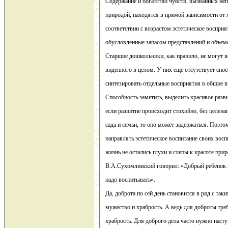
Содержание и богатство чувств, вызванных не
природой, находятся в прямой зависимости от 
соответствии с возрастом эстетическое восприя
обусловленные запасом представлений и объем
Старшие дошкольники, как правило, не могут в
виденного в целом. У них еще отсутствует спос
синтезировать отдельные восприятия в общие в
Способность заметить, выделить красивое разв
если развитие происходит стихийно, без целен
сада и семьи, то оно может задержаться. Поэто
направлять эстетическое воспитание своих восп
жизнь не остались глухи и слепы к красоте при
В.А.Сухомлинский говорил: «Добрый ребенок не
надо воспитывать».
Да, доброта по сей день становится в ряд с так
мужество и храбрость. А ведь для доброты тре
храбрость. Для доброго дела часто нужно насту