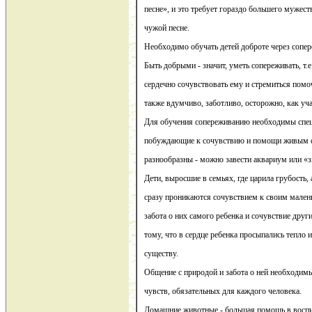
песне», и это требует гораздо большего мужест
чужой песне.
Необходимо обучать детей доброте через сопе
Быть добрыми - значит, уметь сопереживать, т.е
сердечно сочувствовать ему и стремиться пом
также вдумчиво, заботливо, осторожно, как уча
Для обучения сопереживанию необходимы спец
побуждающие к сочувствию и помощи живым с
разнообразны - можно завести аквариум или «
Дети, выросшие в семьях, где царила грубость, а
сразу проникаются сочувствием к своим мале
забота о них самого ребенка и сочувствие друг
тому, что в сердце ребенка просыпались тепло 
существу.
Общение с природой и забота о ней необходим
чувств, обязательных для каждого человека.
Домашние животные - большая помощь в восп