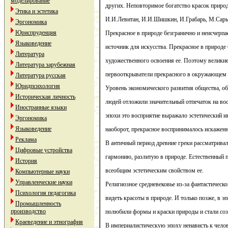
моделирование
других. Неповторимое богатство красок природ
Этика и эстетика
И.И.Левитан, И.И.Шишкин, И.Грабарь, М.Сарья
Эргономика
Юриспруденция
Прекрасное в природе безгранично и неисчерпа
Языковедение
источник для искусства. Прекрасное в природе
Литература
художественного освоения ее. Поэтому великие
Литература зарубежная
первооткрыватели прекрасного в окружающем 
Литература русская
Юридпсихология
Уровень экономического развития общества, 
Историческая личность
людей отложили значительный отпечаток на во
Иностранные языки
эпохи это восприятие выражало эстетический и
Эргономика
Языковедение
наоборот, прекрасное воспринималось искаженн
Реклама
В античный период древние греки рассматривал
Цифровые устройства
гармонию, разлитую в природе. Естественный 
История
всеобщим эстетическим свойством ее.
Компьютерные науки
Управленческие науки
Религиозное средневековье из-за фантастическо
Психология педагогика
видеть красоты в природе. И только позже, в 
Промышленность
производство
полюбили формы и краски природы и стали созд
Краеведение и этнография
В империалистическую эпоху ненависть к челов