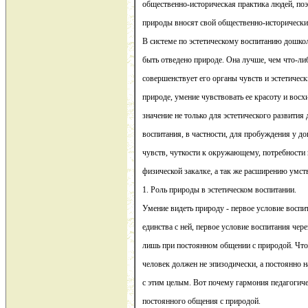
общественно-историческая практика людей, по
природы вносят свой общественно-исторически
В системе по эстетическому воспитанию дошко
быть отведено природе. Она лучше, чем что-ли
совершенствует его органы чувств и эстетичес
природе, умение чувствовать ее красоту и вос
значение не только для эстетического развития 
воспитания, в частности, для пробуждения у д
чувств, чуткости к окружающему, потребности к
физической закалке, а так же расширению умст
1. Роль природы в эстетическом воспитании.
Умение видеть природу - первое условие вос
единства с ней, первое условие воспитания чер
лишь при постоянном общении с природой. Что
человек должен не эпизодически, а постоянно 
с этим целым. Вот почему гармония педагогиче
постоянного общения с природой.