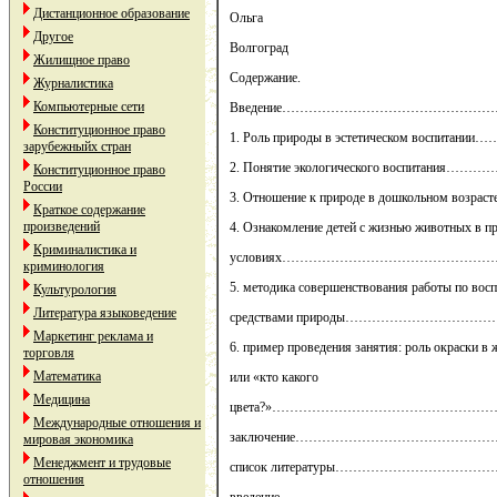
Дистанционное образование
Ольга
Другое
Волгоград
Жилищное право
Содержание.
Журналистика
Компьютерные сети
Введение……………………………………
Конституционное право
1. Роль природы в эстетическом во
зарубежныйх стран
2. Понятие экологического восп
Конституционное право
России
3. Отношение к природе в дошкольн
Краткое содержание
произведений
4. Ознакомление детей с жизнью животных в 
Криминалистика и
условиях……………………………………
криминология
5. методика совершенствования работы по вос
Культурология
Литература языковедение
средствами природы……………………
Маркетинг реклама и
6. пример проведения занятия: роль окраски в
торговля
Математика
или «кто какого
Медицина
цвета?»…………………………………………
Международные отношения и
заключение…………………………………
мировая экономика
Менеджмент и трудовые
список литературы……………………
отношения