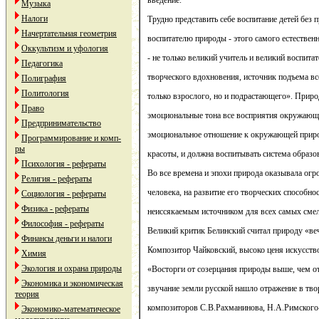
введение.
Музыка
Налоги
Трудно представить себе воспитание детей без
Начертательная геометрия
воспитателю природы - этого самого естествен
Оккультизм и уфология
- не только великий учитель и великий воспита
Педагогика
творческого вдохновения, источник подъема вс
Полиграфия
Политология
только взрослого, но и подрастающего». Приро
Право
эмоциональные тона все восприятия окружающе
Предпринимательство
эмоциональное отношение к окружающей приро
Программирование и комп-
ры
красоты, и должна воспитывать система образо
Психология - рефераты
Во все времена и эпохи природа оказывала огр
Религия - рефераты
человека, на развитие его творческих способнос
Социология - рефераты
Физика - рефераты
неиссякаемым источником для всех самых смел
Философия - рефераты
Великий критик Белинский считал природу «ве
Финансы деньги и налоги
Композитор Чайковский, высоко ценя искусство
Химия
Экология и охрана природы
«Восторги от созерцания природы выше, чем о
Экономика и экономическая
звучание земли русской нашло отражение в тво
теория
композиторов С.В.Рахманинова, Н.А.Римского
Экономико-математическое