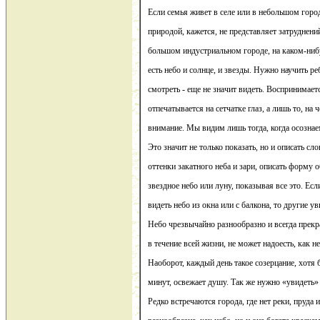
Если семья живет в селе или в небольшом город
природой, кажется, не представляет затруднени
большом индустриальном городе, на каком-нибу
есть небо и солнце, и звезды. Нужно научить ре
смотреть - еще не значит видеть. Воспринимаетс
отпечатывается на сетчатке глаз, а лишь то, на
внимание. Мы видим лишь тогда, когда осознае
Это значит не только показать, но и описать сл
оттенки закатного неба и зари, описать форму о
звездное небо или луну, показывая все это. Ес
видеть небо из окна или с балкона, то другие ув
Небо чрезвычайно разнообразно и всегда прекр
в течение всей жизни, не может надоесть, как н
Наоборот, каждый день такое созерцание, хотя 
минут, освежает душу. Так же нужно «увидеть» 
Редко встречаются города, где нет реки, пруда и