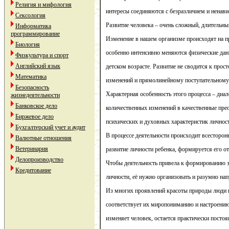
Религия и мифология
интересы соединяются с безразличием и ненави
Сексология
Развитие человека – очень сложный, длительны
Информатика
программирование
Изменение в нашем организме происходят на п
Биология
особенно интенсивно меняются физические дан
Физкультура и спорт
Английский язык
детском возрасте. Развитие не сводится к про
Математика
изменений и прямолинейному поступательному
Безопасность
Характерная особенность этого процесса – диа
жизнедеятельности
Банковское дело
количественных изменений в качественные пре
Биржевое дело
психических и духовных характеристик личнос
Бухгалтерский учет и аудит
В процессе деятельности происходит всесторон
Валютные отношения
Ветеринария
развитие личности ребенка, формируется его 
Делопроизводство
Чтобы деятельность привела к формированию з
Кредитование
личности, её нужно организовать и разумно нап
Из многих проявлений красоты природы люди 
соответствует их миропониманию и настроению
изменяет человек, остается практически посто