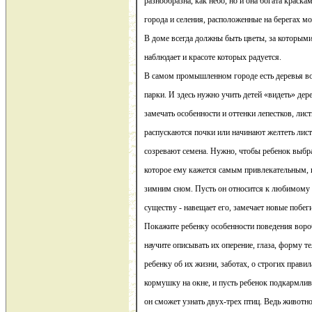
разнообразна, как небо, но и она богата краскам
города и селения, расположенные на берегах мо
В доме всегда должны быть цветы, за которыми
наблюдает и красоте которых радуется.
В самом промышленном городе есть деревья во
парки. И здесь нужно учить детей «видеть» дере
замечать особенности и оттенки лепестков, лис
распускаются почки или начинают желтеть лист
созревают семена. Нужно, чтобы ребенок выбр
которое ему кажется самым привлекательным, и
зимним сном. Пусть он относится к любимому 
существу - навещает его, замечает новые побеги
Покажите ребенку особенности поведения вороб
научите описывать их оперение, глаза, форму те
ребенку об их жизни, заботах, о строгих правила
кормушку на окне, и пусть ребенок подкармлив
он сможет узнать двух-трех птиц. Ведь животно