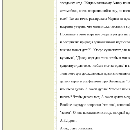
звездочку и т.д. "Когда маленькому Алику при
автомобиль, очень понравившийся ему, он наст
еще!" Так же точно реагировала Марина на пр
искренне уверена, что мама может заставить во
Поскольку в этом мире все существует для него
и восприятие природы дошкольником идет скво
мне это может дать?". "Озеро существует для т
купаться", "Дождь идет для того, чтобы я мог 
существует для того, чтобы я мог загорать" и 
типичного для дошкольников прагматизма яв
детьми серии мультфильмов про Виннипуха: "З
нем было дупло. А зачем дупло? Чтобы в нем 
пчелам? Чтобы делали мед. А зачем делать мед?
Вообще, наряду с вопросом "что это", основно
"зачем". Очень показателен эпизод, который п
А.Р.Лурия .
Алик, 5 лет 5 месяцев.