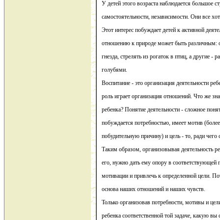
У детей этого возраста наблюдается большое с
самостоятельности, независимости. Они все хот
Этот интерес побуждает детей к активной деяте
отношению к природе может быть различным: о
гнезда, стрелять из рогаток в птиц, а другие - 
голубями.
Воспитание - это организация деятельности реб
роль играет организация отношений. Что же зна
ребенка? Понятие деятельности - сложное понят
побуждается потребностью, имеет мотив (боле
побудительную причину) и цель - то, ради чего 
Таким образом, организовывая деятельность реб
его, нужно дать ему опору в соответствующей 
мотивации и привлечь к определенной цели. По
основа наших отношений и наших чувств.
Только организовав потребности, мотивы и цел
ребенка соответственной той задаче, какую вы 