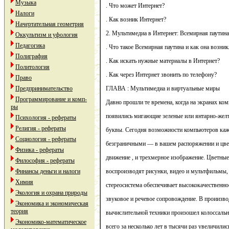
Музыка
. Что может Интернет?
Налоги
. Как возник Интернет?
Начертательная геометрия
2. Мультимедиа в Интернет: Всемирная паутина
Оккультизм и уфология
Педагогика
. Что такое Всемирная паутина и как она возник
Полиграфия
. Как искать нужные материалы в Интернет?
Политология
. Как через Интернет звонить по телефону?
Право
Предпринимательство
ГЛАВА : Мультимедиа и виртуальные миры
Программирование и комп-
Давно прошли те времена, когда на экранах ко
ры
появились мигающие зеленые или янтарно-жел
Психология - рефераты
Религия - рефераты
буквы. Сегодня возможности компьютеров каж
Социология - рефераты
безграничными — в вашем распоряжении и цвет,
Физика - рефераты
движение , и трехмерное изображение. Цветны
Философия - рефераты
Финансы деньги и налоги
воспроизводят рисунки, видео и мультфильмы, 
Химия
стереосистема обеспечивает высококачественно
Экология и охрана природы
звуковое и речевое сопровождение. В проиизво
Экономика и экономическая
теория
вычислительной техники произошел колоссальн
Экономико-математическое
всего за несколько лет в тысячи раз увеличилис