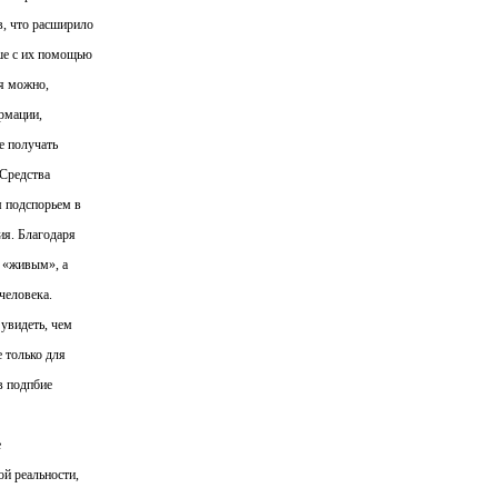
, что расширило
ше с их помощью
ня можно,
рмации,
е получать
 Средства
м подспорьем в
ия. Благодаря
 «живым», а
человека.
 увидеть, чем
е только для
в подпбие
е
й реальности,