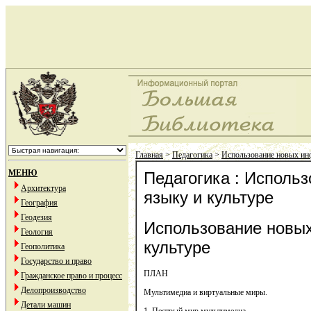
Главная
>
Педагогика
>
Использование новых ин
МЕНЮ
Педагогика : Исполь
Архитектура
языку и культуре
География
Геодезия
Использование новых
Геология
культуре
Геополитика
Государство и право
ПЛАН
Гражданское право и процесс
Делопроизводство
Мультимедиа и виртуальные миры.
Детали машин