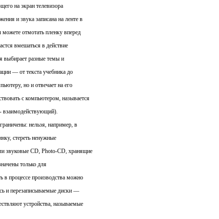
щего на экран телевизора
ния и звука записана на ленте в
ы можете отмотать пленку вперед
дастся вмешаться в действие
я выбирает разные темы и
ации — от текста учебника до
ьютеру, но и отвечает на его
твовать с компьютером, называется
e - взаимодействующий).
граничены: нельзя, например, в
инку, стереть ненужные
и звуковые CD, Photo-CD, хранящие
значены только для
ь в процессе производства можно
ись и перезаписываемые диски —
ществляют устройства, называемые