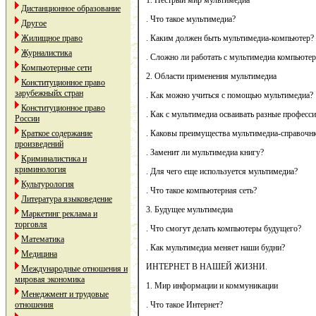
1. Пестрый мир мультимедиа
Дистанционное образование
. Что такое мультимедиа?
Другое
Жилищное право
. Каким должен быть мультимедиа-компьютер?
Журналистика
. Сложно ли работать с мультимедиа компьюте
Компьютерные сети
2. Области применения мультимедиа
Конституционное право
зарубежныйх стран
. Как можно учиться с помощью мультимедиа?
Конституционное право
. Как с мультимедиа осваивать разные професс
России
Краткое содержание
. Каковы преимущества мультимедиа-справочн
произведений
. Заменит ли мультимедиа книгу?
Криминалистика и
криминология
. Для чего еще используется мультимедиа?
Культурология
. Что такое компьютерная сеть?
Литература языковедение
3. Будущее мультимедиа
Маркетинг реклама и
торговля
. Что смогут делать компьютеры будущего?
Математика
. Как мультимедиа меняет наши будни?
Медицина
ИНТЕРНЕТ В НАШЕЙ ЖИЗНИ.
Международные отношения и
мировая экономика
1. Мир информации и коммуникации
Менеджмент и трудовые
отношения
. Что такое Интернет?