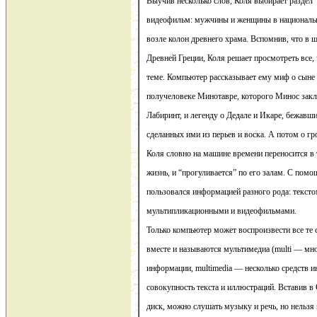
Выучив несколько слов, Коля выбирает раздел 
видеофильм: мужчины и женщины в националь
возле колон древнего храма. Вспомнив, что в 
Древней Греции, Коля решает просмотреть все, ч
теме. Компьютер рассказывает ему миф о сыне
получеловеке Минотавре, которого Минос зак
Лабиринт, и легенду о Дедале и Икаре, бежавш
сделанных ими из перьев и воска. А потом о г
Коля словно на машине времени переносится в т
жизнь, и “прогуливается” по его залам. С пом
пользовался информацией разного рода: тексто
мультипликационными и видеофильмами.
Только компьютер может воспроизвести все те 
вместе и называются мультимедиа (multi — мно
информации, multimedia — несколько средств и
совокупность текста и иллюстраций. Вставив в
диск, можно слушать музыку и речь, но нельзя