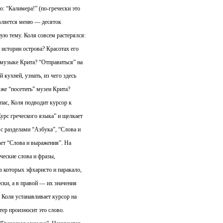
ю: “Калимера!” (по-гречески это
является меню — десяток
ую тему. Коля совсем растерялся:
истории острова? Красотах его
 музыке Крита? “Отправиться” на
 кухней, узнать, из чего здесь
 же “посетить” музеи Крита?
пас, Коля подводит курсор к
урс греческого языка” и щелкает
с разделами “Азбука”, “Слова и
ает “Слова и выражения”. На
ческие слова и фразы,
 которых эфхаристо и паракало,
ески, а в правой — их значения
о Коля устанавливает курсор на
ер произносит это слово.