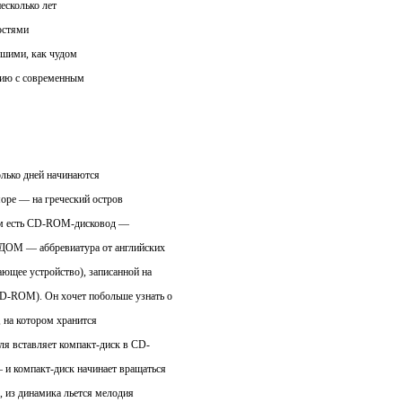
есколько лет
остями
вшими, как чудом
нию с современным
колько дней начинаются
море — на греческий остров
нем есть CD-RОМ-дисковод —
(ДОМ — аббревиатура от английских
ющее устройство), записанной на
D-ROM). Он хочет побольше узнать о
, на котором хранится
ля вставляет компакт-диск в CD-
и компакт-диск начинает вращаться
, из динамика льется мелодия