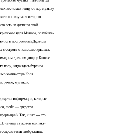
“Греческая музыка”. Начинается
ных костюмах танцуют под музыку
школе они изучают историю
то есть на диске по этой
 критского царя Миноса, полубыке-
лючил в построенный Дедалом
их с острова с помощью крыльев,
ромадном древнем дворце Кноссе.
у пору, когда здесь бурлила
ощью компьютера Коля
м, речью, музыкой,
средства информации, которые
го, media — средство
нформации). Так, книга — это
 CD-плейер звуковой компакт-
 воспроизвести изображение.