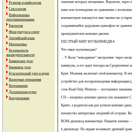
значение которых неоценимо. Вероятно, через н
Религия и мифология
Сексология
кино или телевидение по сравнению с возможн
Информатика
компьютеров покажутся нам такими же устаре
программирование
Биология
сохранившейся дедушкин грамофон по сравне
Физкультура и спорт
проигравателем компакт-дисков.
Английский язык
ПЕСТРЫЙ МИР МУЛЬТИМЕДИА
Математика
Что такое мультимедиа?
Безопасность
жизнедеятельности
... У Коли “чемоданное” настроение: через нес
Банковское дело
каникулы, и его ждет поездка на Средиземное 
Биржевое дело
Бухгалтерский учет и аудит
Крит. Мальчик включает свой компьютер. В 
Валютные отношения
устройство для воспроизведения информации 
Ветеринария
слов Read Only Memory— постоянное запомина
Делопроизводство
CD—лазерных компакт-дисках (их называют C
Кредитование
Крите, а родители как раз купили компакт-диск
множество интересных сведений об острове. Ко
ROM-дисковод компьютера. Нажатие кнопки — 
в дисководе. На экране возникает древний храм