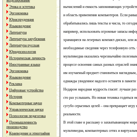
моделирование
Этика и эстетика
вычислений и емкость запоминающих устройств
Эргономика
и область применения компьютеров. Если рань
Юриспруденция
обрабатывались лишь тексты и числа, то сегод
Языковедение
например, использовать огромные запасы инфо
Литература
Литература зарубежная
хранащиеся на лезерных компакт-дисках, или ж
Литература русская
необходимые сведения через телефонную сеть.
Юридпсихология
мультимедиа оказались черезвычайно полезны
Историческая личность
Иностранные языки
процессе освоения самых разных отраслей знан
Эргономика
им изучаемый предмет становиться наглядным,
Языковедение
однажды увиденное надолго останетя в памяти 
Реклама
Недаром народная мудрость гласит: лучьше раз
Цифровые устройства
История
сто раз услышать. Но новая техника годиться н
Компьютерные науки
сугубо серьезных целей – она превращает игру 
Управленческие науки
реальности.
Психология педагогика
Промышленность
В этой главе я расскажу о захватывающем мир
производство
мультимедиа, компьютерных сетях и виртуально
Краеведение и этнография