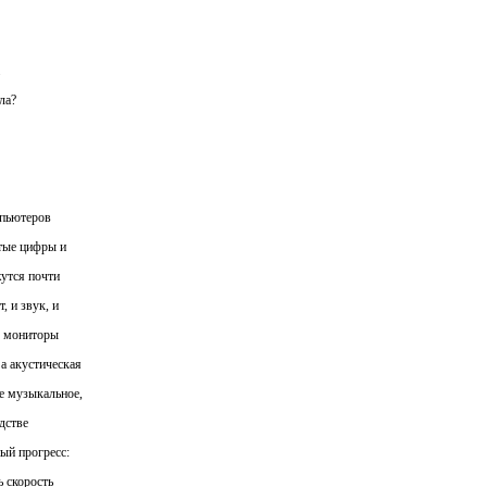
ла?
мпьютеров
тые цифры и
утся почти
 и звук, и
е мониторы
а акустическая
е музыкальное,
дстве
ый прогресс:
ь скорость