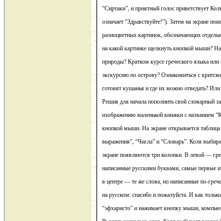
“Сиртаки”, и приятный голос приветствует Кол
означает “Здравствуйте!”). Затем на экране по
разноцветных картинок, обозначающих отдельн
на какой картинке щелкнуть кнопкой мыши? На 
природы? Кратком курсе греческого языка или
экскурсию по острову? Ознакомиться с критской
готовят кушанья и где их можно отведать? Или
Решив для начала пополнить свой словарный за
изображению маленькой книжки с названием “К
кнопкой мыши. На экране открывается таблица 
выражения”, “Числа” и “Словарь”. Коля выбир
экране появляются три колонки. В левой — гре
написанные русскими буквами, самые первые из
в центре — те же слова, но написанные по-греч
на русском: спасибо и пожалуйста. И как тольк
“эфхаристо” и нажимает кнопку мыши, компьют