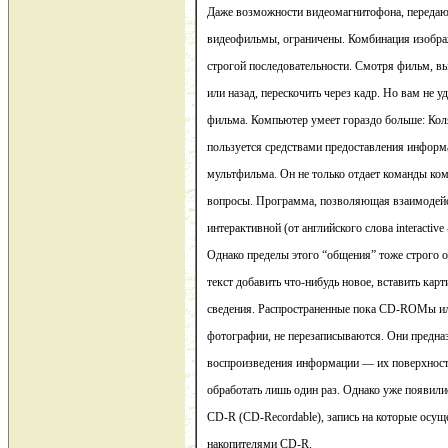
Даже возможности видеомагнитофона, передаю
видеофильмы, ограничены. Комбинация изображе
строгой последовательности. Смотря фильм, в
или назад, перескочить через кадр. Но вам не у
фильма. Компьютер умеет гораздо больше: Кол
пользуется средствами предоставления информ
мультфильма. Он не только отдает команды комп
вопросы. Программа, позволяющая взаимодейс
интерактивной (от английского слова interactiv
Однако пределы этого “общения” тоже строго о
текст добавить что-нибудь новое, вставить карт
сведения. Распространенные пока CD-ROMы ил
фотографии, не перезаписываются. Они предна
воспроизведения информации — их поверхност
обработать лишь один раз. Однако уже появил
CD-R (CD-Recordable), запись на которые осу
накопителями CD-R.