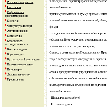
и объединений , зарегистрированных в установ
Религия и мифология
Сексология
налогооблагаемая
Информатика
прибыль уменьшается на сумму прибыли, напра
программирование
уставной деятельности этих организаций, объед
Биология
Физкультура и спорт
фондов.
Английский язык
Не подлежит налогообложению прибыль: религ
Математика
(объединений) от культурной деятельности и ре
Безопасность
жизнедеятельности
необходимых для совершения культа;
Банковское дело
Однако, в соответствии с Постановлением Прав
Биржевое дело
года N 579 существует утвержденный перечень 
Бухгалтерский учет и аудит
Валютные отношения
производства и реализации которых, полученн
Ветеринария
а также предприятиями, учреждениями, органи
Делопроизводство
собственности, и обществами, уставный капита
Кредитование
вклада религиозных объединений, не подлежит
налогообложения
· Шины для автомобилей
· Охотничьи ружья