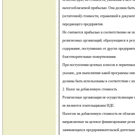
налогооблагаемой прибылью. Она должна быть 
(остаточной) стоимости, отраженной в докумен
передающего предприятия.
Не считаются прибылью и соответственно не 
религиозных организаций, образующиеся в резу
содержание, поступивших от других предприят
благотворительные пожертвования.
При поступлении целевых взносов в первичных
указано, для выполнения какой программы они
должны быть использованы в соответствии с и
2. Налог на добавленную стоимость
Религиозные организации не осуществляющие 
не являются плательщиками НДС.
Налогом на добавленную стоимость не облагаю
направляемые на целевое финансирование рели
занимающихся предпринимательской деятельно