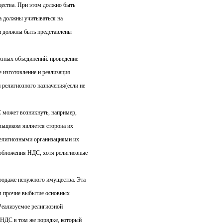
ества. При этом должно быть
а должны учитываться на
ии должны быть представлены
зных объединений: проведение
 изготовление и реализация
 религиозного назначения(если не
С может возникнуть, например,
льщиком является сторона их
 религиозными организациями их
ообложения НДС, хотя религиозные
родаже ненужного имущества. Эта
ия прочие выбытие основных
 Реализуемое религиозной
НДС в том же порядке, который