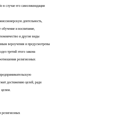
бо в случае его самоликвидации
миссионерскую деятельность,
 обучение и воспитание,
аломничество и другие виды
ённым вероучения и предусмотрены
здел третий этого закона
оотношения религиозных
 предпринимательскую
лужит достижению целей, ради
 целям.
и религиозных