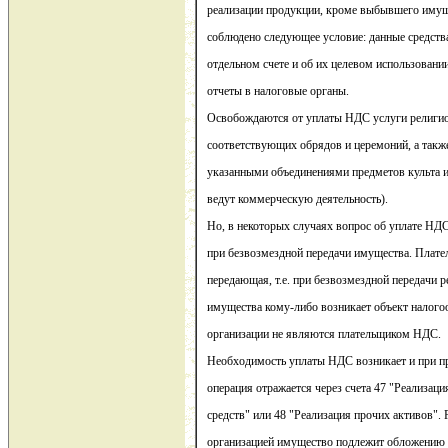
реализации продукции, кроме выбывшего имущ
соблюдено следующее условие: данные средств
отдельном счете и об их целевом использован
отчеты в налоговые органы.
Освобождаются от уплаты НДС услуги религио
соответствующих обрядов и церемоний, а также
указанными объединениями предметов культа и
ведут коммерческую деятельность).
Но, в некоторых случаях вопрос об уплате НД
при безвозмездной передачи имущества. Плате
передающая, т.е. при безвозмездной передачи
имущества кому-либо возникает объект налог
организации не являются плательщиком НДС.
Необходимость уплаты НДС возникает и при п
операция отражается через счета 47 "Реализац
средств" или 48 "Реализация прочих активов".
организацией имущество подлежит обложению 