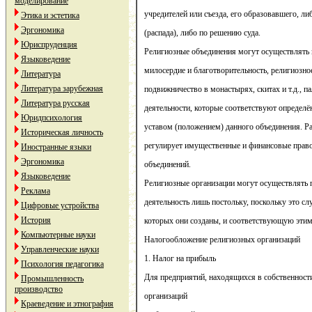
моделирование
учредителей или съезда, его образовавшего, ли
Этика и эстетика
Эргономика
(распада), либо по решению суда.
Юриспруденция
Религиозные объединения могут осуществлять 
Языковедение
милосердие и благотворительность, религиозное
Литература
Литература зарубежная
подвижничество в монастырях, скитах и т.д., п
Литература русская
деятельности, которые соответствуют определ
Юридпсихология
уставом (положением) данного объединения. Ра
Историческая личность
регулирует имущественные и финансовые прав
Иностранные языки
Эргономика
объединений.
Языковедение
Религиозные организации могут осуществлять
Реклама
деятельность лишь постольку, поскольку это с
Цифровые устройства
История
которых они созданы, и соответствующую этим
Компьютерные науки
Налогообложение религиозных организаций
Управленческие науки
1. Налог на прибыль
Психология педагогика
Для предприятий, находящихся в собственност
Промышленность
производство
организаций
Краеведение и этнография