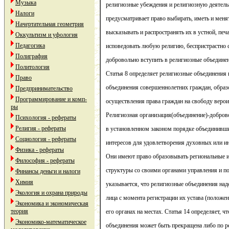
Музыка
религиозные убеждения и религиозную деятельн
Налоги
предусматривает право выбирать, иметь и меня
Начертательная геометрия
высказывать и распространять их в устной, пе
Оккультизм и уфология
Педагогика
исповедовать любую религию, беспристрастно 
Полиграфия
добровольно вступить в религиозные объединен
Политология
Статья 8 определяет религиозные объединения
Право
объединения совершеннолетних граждан, образ
Предпринимательство
Программирование и комп-
осуществления права граждан на свободу верои
ры
Религиозная организация(объединение)-добров
Психология - рефераты
Религия - рефераты
в установленном законом порядке объединивши
Социология - рефераты
интересов для удовлетворения духовных или и
Физика - рефераты
Они имеют право образовывать региональные 
Философия - рефераты
структуры со своими органами управления и по
Финансы деньги и налоги
Химия
указывается, что религиозные объединения на
Экология и охрана природы
лица с момента регистрации их устава (положе
Экономика и экономическая
теория
его органах на местах. Статья 14 определяет, ч
Экономико-математическое
объединения может быть прекращена либо по 