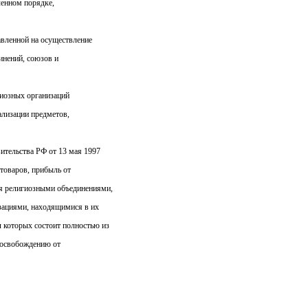
ленном порядке,
вленной на осуществление
инений, союзов и
иозных организаций
ализации предметов,
ительства РФ от 13 мая 1997
товаров, прибыль от
ая религиозными объединениями,
зациями, находящимися в их
л которых состоит полностью из
 освобождению от