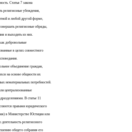
ость. Статья 7 закона
ть религиозные убеждения,
чатной и любой другой форме,
совершать религиозные обряды,
ия и выходить из них.
 как добровольные
ованные в целях совместного
споведания.
ольное объединение граждан,
хся на основе общности их
ных нематериальных потребностей.
или централизованные
дразделениями. В статье 11
деляются правами юридического
ния) в Министерстве Юстиции или
то деятельность религиозного
решению общего собрания его