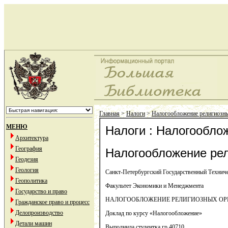
Главная
>
Налоги
>
Налогообложение религиозны
МЕНЮ
Налоги : Налогообло
Архитектура
География
Налогообложение рел
Геодезия
Геология
Санкт-Петербургский Государственный Технич
Геополитика
Факультет Экономики и Менеджмента
Государство и право
НАЛОГООБЛОЖЕНИЕ РЕЛИГИОЗНЫХ О
Гражданское право и процесс
Делопроизводство
Доклад по курсу «Налогообложение»
Детали машин
Выполнила студентка гр.40710