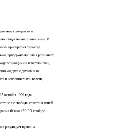
рование гражданского
ских общественных отношений. В
оссии приобретает характер
ьми, придерживающийся различных
между верующими и неверующими,
ниями друг с другом и их
ной и исполнительной власти,
25 октября 1990 года
ствление свободы совести в нашей
деральный закон РФ “О свободе
я» регулирует право на