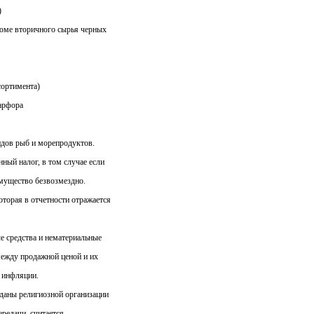
)
роме вторичного сырья черных
сортимента)
фарфора
идов рыб и морепродуктов.
ный налог, в том случае если
мущество безвозмездно.
торая в отчетности отражается
е средства и нематериальные
между продажной ценой и их
с инфляции.
еданы религиозной организации
ередачи, считается