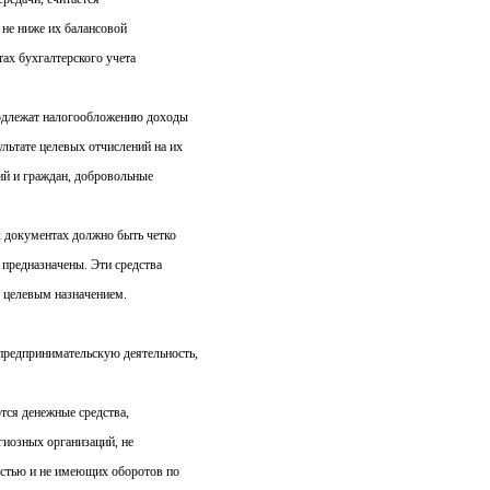
не ниже их балансовой
тах бухгалтерского учета
подлежат налогообложению доходы
льтате целевых отчислений на их
ий и граждан, добровольные
 документах должно быть четко
 предназначены. Эти средства
х целевым назначением.
предпринимательскую деятельность,
тся денежные средства,
гиозных организаций, не
стью и не имеющих оборотов по