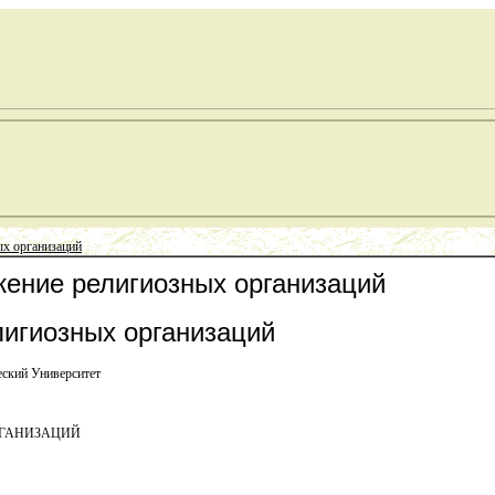
х организаций
жение религиозных организаций
игиозных организаций
еский Университет
РГАНИЗАЦИЙ