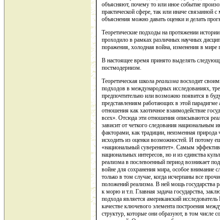
объясняют, почему то или иное событие произош
практической сфере, так или иначе связанной 
объяснения можно давать оценки и делать прог
Теоретические подходы на протяжении истории
проходило в рамках различных научных дисцип
поражения, холодная война, изменения в мире 
В настоящее время принято выделять следующи
постмодернизм.
Теоретическая школа
реализма
восходит своими
подходов в международных исследованиях, тре
предпочтительно или возможно появится в буду
представлениям работающих в этой парадигме а
отношения как хаотичное взаимодействие госуд
всех». Отсюда эти отношения описываются реа
зависит от четкого следования национальным 
факторами, как традиции, неизменная природа 
исходить из оценки возможностей. И потому е
«национальный суверенитет». Самым эффективн
национальных интересов, но и из единства куль
реализма в послевоенный период возникает под
войне для сохранения мира, особое внимание сл
только в том случае, когда исчерпаны все про
положений реализма. В ней мощь государства р
к морю и т.п. Главная задача государства, зак
подхода является американский исследователь 
качестве ключевого элемента построения между
структур, которые они образуют, в том числе 