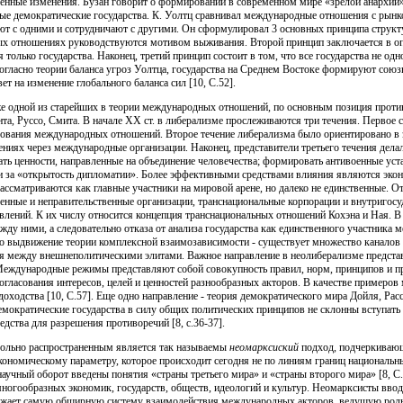
енные изменения. Бузан говорит о формировании в современном мире «зрелой анархии»
ые демократические государства. К. Уолтц сравнивал международные отношения с рынко
уют с одними и сотрудничают с другими. Он сформулировал 3 основных принципа стру
ых отношениях руководствуются мотивом выживания. Второй принцип заключается в оп
олько государства. Наконец, третий принцип состоит в том, что все государства не од
огласно теории баланса угроз Уолтца, государства на Среднем Востоке формируют союз
вет на изменение глобального баланса сил [10, С.52].
же одной из старейших в теории международных отношений, по основным позиция проти
та, Руссо, Смита. В начале XX ст. в либерализме прослеживаются три течения. Первое 
рования международных отношений. Второе течение либерализма было ориентировано в з
иях через международные организации. Наконец, представители третьего течения делал
ть ценности, направленные на объединение человечества; формировать антивоенные уст
 за «открытость дипломатии». Более эффективными средствами влияния являются экон
ассматриваются как главные участники на мировой арене, но далеко не единственные. От
нные и неправительственные организации, транснациональные корпорации и внутригосу
лений. К их числу относится концепция транснациональных отношений Кохэна и Ная. В 
жду ними, а следовательно отказа от анализа государства как единственного участника
о выдвижение теории комплексной взаимозависимости - существует множество каналов с
ия между внешнеполитическими элитами. Важное направление в неолиберализме предст
. Международные режимы представляют собой совокупность правил, норм, принципов и 
согласования интересов, целей и ценностей разнообразных акторов. В качестве примеро
ходства [10, С.57]. Еще одно направление - теория демократического мира Дойля, Рас
емократические государства в силу общих политических принципов не склонны вступать 
дства для разрешения противоречий [8, с.36-37].
вольно распространенным является так называемы
неомарксиский
подход, подчеркивающ
кономическому параметру, которое происходит сегодня не по линиям границ национальн
аучный оборот введены понятия «страны третьего мира» и «страны второго мира» [8, 
многообразных экономик, государств, обществ, идеологий и культур. Неомарксисты вво
ажает самую обширную систему взаимодействия международных акторов, ведущую роль