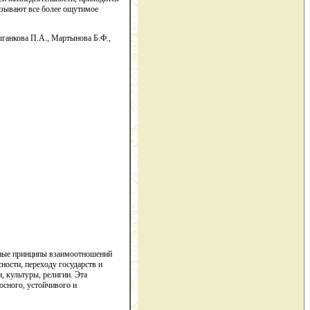
азывают все более ощутимое
ганкова П.А., Мартынова Б.Ф.,
анные принципы взаимоотношений
ности, переходу государств и
, культуры, религии. Эта
сного, устойчивого и