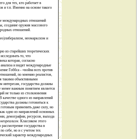
го для тех, кто работает в
в и т.п. Именно на основе такого
ние международных отношений
ы, создание оружия массового
народных отношений.
ео)либерализм, неомарксизм и
дно из старейших теоретических
сследовать то, что
ека которая, согласно
» анализа и видят международные
ение Гоббса - «война всех против
отношений, по мнению реалистов,
ся такими объективными
им интересам, государства должны
не менее важным понятием является
ий не только из столкновения
В качестве одного из направлений
сударства должны готовиться к
ь готовым применить даже силу, но
 как одно из направлений основных
фии, демографии, ресурсов, выхода
я
неореализм.
Классиком этого
 рассмотрение государства в
о себе, но и с учетом тех
хический характер международных