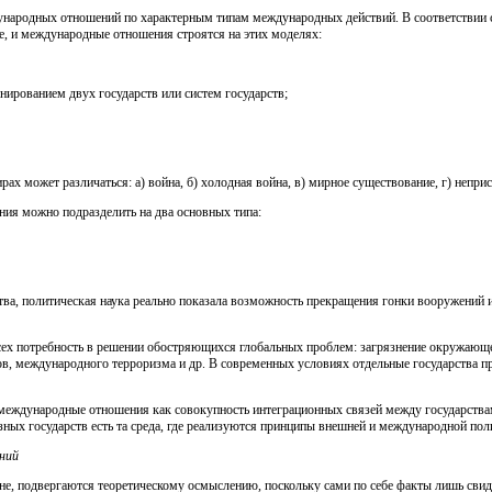
ународных отношений по характерным типам международных действий. В соответствии 
, и международные отношения строятся на этих моделях:
ированием двух государств или систем государств;
х может различаться: а) война, б) холодная война, в) мирное существование, г) неприс
ия можно подразделить на два основных типа:
ва, политическая наука реально показала возможность прекращения гонки вооружений и
ех потребность в решении обостряющихся глобальных проблем: загрязнение окружающ
в, международного терроризма и др. В современных условиях отдельные государства пр
 международные отношения как совокупность интеграционных связей между государств
ных государств есть та среда, где реализуются принципы внешней и международной пол
ний
е, подвергаются теоретическому осмыслению, поскольку сами по себе факты лишь свид