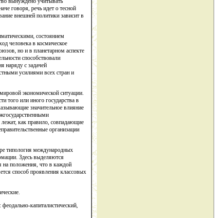
ство вынуждено учитывать
че говоря, речь идет о тесной
вание внешней политики зависит в
иматическими, состоянием
ход человека в космическое
оюзов, но и в планетарном аспекте
ельности способствовали
я наряду с задачей
естными усилиями всех стран и
мировой экономической ситуации.
ти того или иного государства в
оказывающие значительное влияние
ежгосударственными
 лежат, как правило, совпадающие
еправительственные организации
уре типология международных
рмации. Здесь выделяются
я на положения, что в каждой
ется способ проявления классовых
ические.
: феодально-капиталистический,