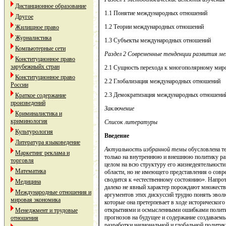
Дистанционное образование
1.1 Понятие международных отношений
Другое
1.2 Теории международных отношений
Жилищное право
Журналистика
1.3 Субъекты международных отношений
Компьютерные сети
Раздел 2 Современные тенденции развития 
Конституционное право
зарубежныйх стран
2.1 Сущность перехода к многополярному мир
Конституционное право
2.2 Глобализация международных отношений
России
2.3 Демократизация международных отношени
Краткое содержание
произведений
Заключение
Криминалистика и
криминология
Список литературы
Культурология
Введение
Литература языковедение
Актуальность избранной темы
обусловлена т
Маркетинг реклама и
только на внутреннюю и внешнюю политику раз
торговля
целом на всю структуру его жизнедеятельност
Математика
области, но не имеющего представления о сов
сводится к «естественному состоянию». Напрот
Медицина
далеко не явный характер порождают множеств
Международные отношения и
аргументов этих дискуссий трудно понять эвол
мировая экономика
которые она претерпевает в ходе историческог
открытиями и осмысленными ошибками политич
Менеджмент и трудовые
прогнозов на будущее и содержание создаваемы
отношения
разработки национальной и глобальной полити