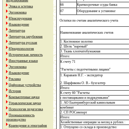
моделирование
66
Краткосрочные ссуды банка
Этика и эстетика
07
Оборудование к установке
Эргономика
Юриспруденция
Остатки по счетам аналитического учета
Языковедение
Литература
Наименование аналитических счетов
Литература зарубежная
1. Костюмное полотно
Литература русская
2. Шелк "вареный"
Юридпсихология
3. Ткань хлопчатобумажная
Историческая личность
Итого:
Иностранные языки
К счету 71
Эргономика
"Расчеты с подотчетными лицами"
Языковедение
1. Караваев Н.Г. - экспедитор
Реклама
2. Шарфикова О. В.- бухгалтер
Цифровые устройства
Итого:
История
К счету 60 "Расчеты
Компьютерные науки
с поставщиками и подрядчиками"
1. АО Екатеринбургский камвольным
Управленческие науки
комбинат
Психология педагогика
2. СП РОСимпорт
Промышленность
Итого:
производство
Хозяйственные операции за месяц в рублях :
Краеведение и этнография
1. Отпущено со склада в производство: