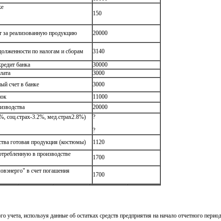
ке
150
ет за реализованную продукцию
20000
адолженности по налогам и сборам
3140
кредит банка
30000
лата
3000
ый счет в банке
3000
нок
11000
оизводства
20000
, соц.страх-3.2%, мед.страх2.8%)
?
?
ства готовая продукция (костюмы)
1120
отребленную в производстве
1700
овэнерго" в счет погашения
1700
ого учета, используя данные об остатках средств предприятия на начало отчетного перио