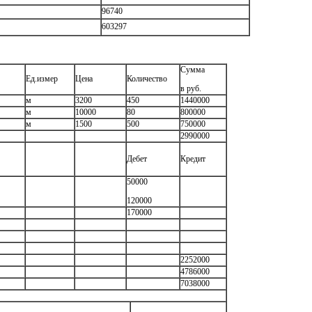
96740
603297
Сумма
Ед.измер
Цена
Количество
в руб.
м
3200
450
1440000
м
10000
80
800000
м
1500
500
750000
2990000
Дебет
Кредит
50000
120000
170000
2252000
4786000
7038000