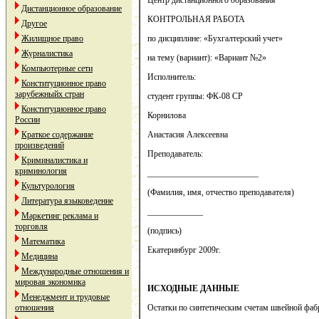
Центр дистанционного образования
Дистанционное образование
КОНТРОЛЬНАЯ РАБОТА
Другое
Жилищное право
по дисциплине: «Бухгалтерский учет»
Журналистика
на тему (вариант): «Вариант №2»
Компьютерные сети
Исполнитель:
Конституционное право
зарубежныйх стран
студент группы: ФК-08 СР
Конституционное право
Корнилова
России
Краткое содержание
Анастасия Алексеевна
произведений
Преподаватель:
Криминалистика и
криминология
__________________________
Культурология
(Фамилия, имя, отчество преподавателя)
Литература языковедение
_____________
Маркетинг реклама и
торговля
(подпись)
Математика
Екатеринбург 2009г.
Медицина
Международные отношения и
мировая экономика
ИСХОДНЫЕ ДАННЫЕ
Менеджмент и трудовые
отношения
Остатки по синтетическим счетам швейной фаб