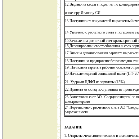
12.Выдано из кассы в подотчет по командиров
инженеру Иванову СИ.
13.Поступило от покупателей на расчетный сч
14.Уплачено с расчетного счета в погашение з
15.3ачислен на расчетный счет краткосрочный 
16.Депонирована невостребованная и срок зарп
17.Внесена депонированная зарплата на расчетн
18.Поступил на предприятие безвозмездно ста
19..Начислена зарплата рабочим основного пр
20.Начислен единый социальный налог (ПФ-20%
21 .Удержан НДФЛ из зарплаты (13%)
22.Принята на склад поступившая из производ
23.Акцептован счет АО "Свердловэнерго" за п
электроэнергию
24.Перечислено с расчетного счета АО "Свердл
задолженности
ЗАДАНИЕ
1. Открыть счета синтетического и аналитическ