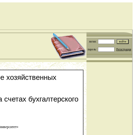
логин:
пароль:
Регистрация
ие хозяйственных
 счетах бухгалтерского
ниверситет»