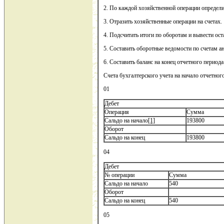
2. По каждой хозяйственной операции определи
3. Отразить хозяйственные операции на счетах.
4. Подсчитать итоги по оборотам и вывести ост
5. Составить оборотные ведомости по счетам ан
6. Составить баланс на конец отчетного период
Счета бухгалтерского учета на начало отчетного
01
Дебет
Операция
Сумма
Сальдо на начало
[1]
193800
Оборот
Сальдо на конец
193800
04
Дебет
№ операции
Сумма
Сальдо на начало
540
Оборот
Сальдо на конец
540
05