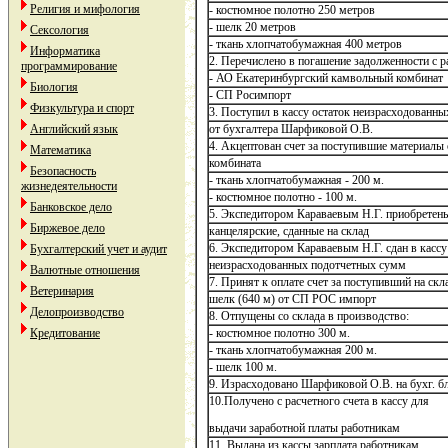
Религия и мифология
- костюмное полотно 250 метров
- шелк 20 метров
Сексология
- ткань хлопчатобумажная 400 метров
Информатика
2. Перечислено в погашение задолженности с ра
программирование
- АО Екатеринбургский камвольный комбинат
Биология
- СП Росимпорт
Физкультура и спорт
3. Поступил в кассу остаток неизрасходованн
Английский язык
от бухгалтера Шарфиковой О.В.
4. Акцептован счет за поступившие материалы
Математика
комбината
Безопасность
- ткань хлопчатобумажная - 200 м.
жизнедеятельности
- костюмное полотно - 100 м.
Банковское дело
5. Экспедитором Караваевым Н.Г. приобретен
Биржевое дело
канцелярские, сданные на склад
6. Экспедитором Караваевым Н.Г. сдан в кассу
Бухгалтерский учет и аудит
неизрасходованных подотчетных сумм
Валютные отношения
7. Принят к оплате счет за поступивший на скл
Ветеринария
шелк (640 м) от СП РОС импорт
Делопроизводство
8. Отпущены со склада в производство:
Кредитование
- костюмное полотно 300 м.
- ткань хлопчатобумажная 200 м.
- шелк 100 м.
9. Израсходовано Шарфиковой О.В. на бухг. б
10.Получено с расчетного счета в кассу для
выдачи заработной платы работникам
11 .Выдана из кассы зарплата работникам