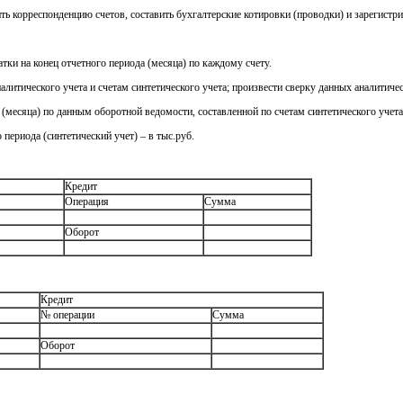
ть корреспонденцию счетов, составить бухгалтерские котировки (проводки) и зарегистри
атки на конец отчетного периода (месяца) по каждому счету.
алитического учета и счетам синтетического учета; произвести сверку данных аналитичес
а (месяца) по данным оборотной ведомости, составленной по счетам синтетического учета
 периода (синтетический учет) – в тыс.руб.
Кредит
Операция
Сумма
Оборот
Кредит
№ операции
Сумма
Оборот