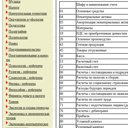
Музыка
Шифр и наименование счета
Налоги
01
Основные средства
Начертательная геометрия
04
Нематериальные активы
Оккультизм и уфология
05
Амортизация нематериальных акти
Педагогика
10
Материалы
Полиграфия
19
НДС по приобретенным ценностям
Политология
20
Основное производство
Право
43
Готовая продукция
Предпринимательство
45
Товары отгруженные
Программирование и комп-
50
Касса
ры
51
Расчетный счет
Психология - рефераты
52
Валютный счет
Религия - рефераты
60
Расчеты с поставщиками и подряд
68
Расчеты по налогам и сборам
Социология - рефераты
69
Расчеты по социальному страхован
Физика - рефераты
97
Расходы будущих периодов
Философия - рефераты
60
Расчеты с поставщиками по аванса
Финансы деньги и налоги
70
Расчеты по оплате труда
Химия
71
Расчеты с подотчетными лицами (д
Экология и охрана природы
76
Расчеты с дебиторами
Экономика и экономическая
99
Прибыль
теория
80
Уставной капитал
Экономико-математическое
82
Резервный капитал