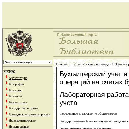
Главная
>
Бухгалтерский учет и аудит
>
Лаборатор
МЕНЮ
Бухгалтерский учет и
Архитектура
операций на счетах б
География
Геодезия
Лабораторная работа
Геология
учета
Геополитика
Государство и право
Федеральное агентство по образованию
Гражданское право и процесс
Делопроизводство
Государственное образовательное учреждение 
Детали машин