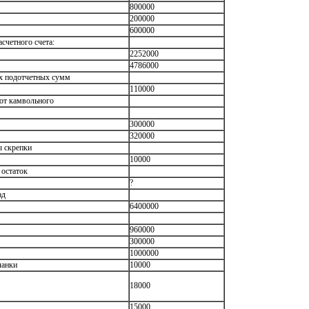
800000
200000
600000
счетного счета:
2252000
4786000
ых подотчетных сумм
110000
 от камвольного
300000
320000
ы скрепки
10000
 остаток
?
ад
6400000
960000
300000
1000000
ланки
10000
18000
15000