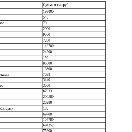
Сумма в тыс.руб
193800
540
вов
70
2990
9300
7200
118700
24200
150
96300
18600
чиками
7038
3140
ию
3660
67033
м
200500
26280
ебиторы)
170
69700
104700
694252
75600