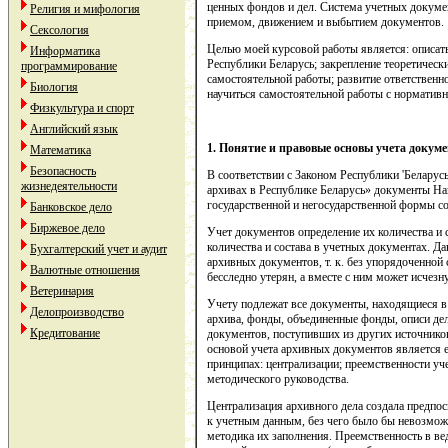
ценных фондов и дел. Система учетных докумен
Религия и мифология
приемом, движением и выбытием документов.
Сексология
Целью моей курсовой работы является: описат
Информатика
Республики Беларусь; закрепление теоретическ
программирование
самостоятельной работы; развитие ответственн
Биология
научиться самостоятельной работы с норматив
Физкультура и спорт
Английский язык
1. Понятие и правовые основы учета докум
Математика
Безопасность
В соответствии с Законом Республики 'Белару
жизнедеятельности
архивах в Республике Беларусь» документы На
государственной и негосударственной формы со
Банковское дело
Биржевое дело
Учет документов определение их количества и 
количества и состава в учетных документах. Д
Бухгалтерский учет и аудит
архивных документов, т. к. без упорядоченной 
Валютные отношения
бесследно утерян, а вместе с ним может исчезн
Ветеринария
Учету подлежат все документы, находящиеся в 
Делопроизводство
архива, фонды, объединенные фонды, описи дел
Кредитование
документов, поступивших из других источнико
основой учета архивных документов является е
принципах: централизации; преемственности уч
методического руководства.
Централизация архивного дела создала предпо
к учетным данным, без чего было бы невозмож
методика их заполнения. Преемственность в вед