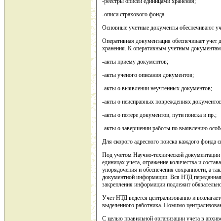
-реестры описей единицами хранения;
-описи страхового фонда.
Основные учетные документы обеспечивают уче
Оперативная документация обеспечивает учет д
хранения. К оперативным учетным документам 
-акты приему документов;
-акты ученого описания документов;
-акты о выявлении неучтенных документов;
-акты о неисправных повреждениях документов
-акты о потере документов, пути поиска и пр.;
-акты о завершении работы по выявлению особ
Для скорого адресного поиска каждого фонда с
Под учетом Научно-технической документации п
единицах учета, отражение количества и соста
упорядочения и обеспечения сохранности, а так
документной информации. Вся НТД переданная н
закрепления информации подлежит обязательно
Учет НТД ведется централизованно и возлагает
выделенного работника. Помимо централизован
С целью правильной организации учета в архиве