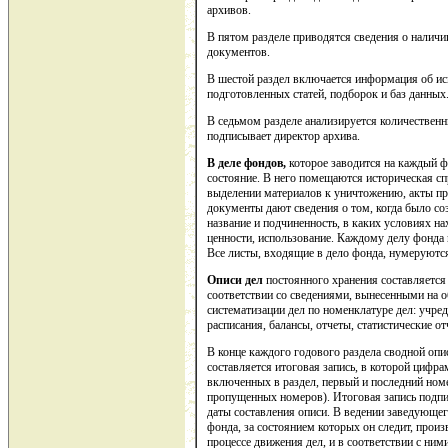
архивов.
В пятом разделе приводятся сведения о наличи
документов.
В шестой раздел включается информация об ис
подготовленных статей, подборок и баз данных
В седьмом разделе анализируется количественн
подписывает директор архива.
В деле фондов,
которое заводится на каждый ф
состояние. В него помещаются историческая сп
выделении материалов к уничтожению, акты пр
документы дают сведения о том, когда было со
название и подчиненность, в каких условиях на
ценности, использование. Каждому делу фонда 
Все листы, входящие в дело фонда, нумеруются
Описи дел
постоянного хранения составляется
соответствии со сведениями, вынесенными на о
систематизации дел по номенклатуре дел: учре
расписания, балансы, отчеты, статистические от
В конце каждого годового раздела сводной опис
составляется итоговая запись, в которой цифра
включенных в раздел, первый и последний ном
пропущенных номеров). Итоговая запись подпис
даты составления описи. В ведении заведующе
фонда, за состоянием которых он следит, прои
процессе движения дел, и в соответствии с ним