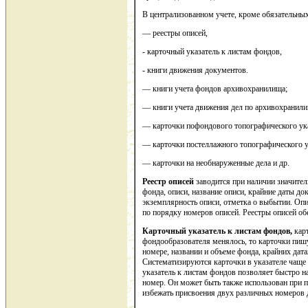
В централизованном учете, кроме обязательны
— реестры описей,
- карточный указатель к листам фондов,
- книги движения документов.
— книги учета фондов архивохранилища;
— книги учета движения дел по архивохранил
— карточки пофондового топографического ука
— карточки постеллажного топографического у
— карточки на необнаруженные дела и др.
Реестр описей
заводится при наличии значител
фонда, описи, название описи, крайние даты док
экземплярность описи, отметка о выбытии. Опи
по порядку номеров описей. Реестры описей об
Карточный указатель к листам фондов,
карт
фондообразователя менялось, то карточки пишу
номере, названии и объеме фонда, крайних дат
Систематизируются карточки в указателе чаще
указатель к листам фондов позволяет быстро на
номер. Он может быть также использован при 
избежать присвоения двух различных номеров 