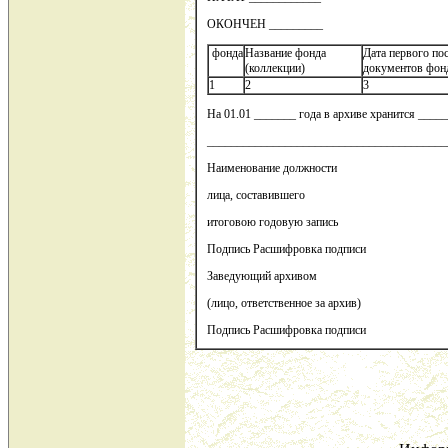
ОКОНЧЕН _________
фонда
Название фонда
Дата первого по
(коллекции)
документов фон
1
2
3
На 01.01 _______ года в архиве хранится ___
________________________________________
Наименование должности
лица, составившего
итоговою годовую запись
Подпись Расшифровка подписи
Заведующий архивом
(лицо, ответственное за архив)
Подпись Расшифровка подписи