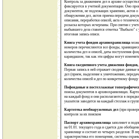
Контроль за движением дел в архиве осуществ
фиксируется в учетной документации. Оно про
документов, не подлежащих хранению, актов о
обнаружении дел, актов приема-передачи докум
описания, переработки описей, акта о техничес
розыска которых исчерпаны. При снятии с учет
выбывшего дела ставится отметка "Выбыло" с у
итоговая запись описи.
Книга учета фондов архивохранилища
может
номеров перечисляются все фонды, хранящиеся 
количества дел и описей, даты поступления фон
карандашом, так как эти цифры могут изменят
Книга ежедневного учета движения фондов,
Первая запись в ней отражает сводные данные
дел (прием, выделение к уничтожению, передача
количества описей и дел по конкретному фонду 
Пофондовые и постеллажные топографичес
поиска документов в архивохранилищах. Карто
на каждый фонд и они располагаются в порядк
указателя заводятся на каждый стеллаж и груп
Картотека необнаруженных дел
(при проверк
контроля за их поиском
Паспорт архивохранилища
заполняет и подп
на 01.01. текущего года и сдается для обобщен
хранилище и состоит из четырех разделов: В п
характеристика его помещения, системы охраны