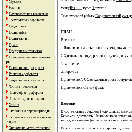
Для курсовой работы по дисциплине
Архивове
Музыка
Налоги
учаще
йся
____ курса
3
группы
Начертательная геометрия
Тема курсовой работы
Государственный учет д
Оккультизм и уфология
Педагогика
ПЛАН
Полиграфия
Политология
Введение
Право
1 Понятие и правовые основы учета документо
Предпринимательство
2 Организация государственного учета докумен
Программирование и комп-
ры
Заключение
Психология - рефераты
Литература
Религия - рефераты
Приложение А Обложка книги учета поступлен
Социология - рефераты
Физика - рефераты
Приложение Б Список фонда
Философия - рефераты
Финансы деньги и налоги
Введение
Химия
Экология и охрана природы
В соответствии с Законом Республики Беларус
Беларусь» документы Национального архивного
Экономика и экономическая
негосударственной формы собственности подле
теория
Экономико-математическое
Во все времена было важно сохранить документы