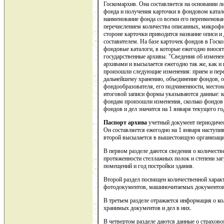
Госкомархив. Она составляется на основании л
фонда и получения карточки в фондовом каталог
наименование фонда со всеми его переименован
перечислением количества описанных, микроф
стороне карточки приводится название описи и
составителем. На базе карточек фондов в Гос
фондовые каталоги, в которые ежегодно внося
государственные архивы. "Сведения об изменен
архивами и высылается ежегодно так же, как и
произошли следующие изменения: прием и пере
дальнейшему хранению, объединение фондов, о
фондообразователя, его подчиненности, место
итоговой записи формы указываются данные: ко
фондам произошли изменения, сколько фондов и
фондов и дел значится на 1 января текущего г
Паспорт архива
учетный документ периодичес
Он составляется ежегодно на 1 января наступив
второй высылается в вышестоящую организаци
В первом разделе даются сведения о количеств
протяженности стеллажных полок и степени заг
помещений и год постройки здания.
Второй раздел посвящен количественной характ
фотодокументов, машиночитаемых документов
В третьем разделе отражается информация о к
хранимых документов и дел в них.
В четвертом разделе даются данные о страхов