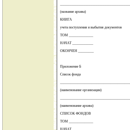
________________________________________
(название архива)
КНИГА
учета поступления и выбытия документов
ТОМ ______________
НАЧАТ ____________
ОКОНЧЕН _________
Приложение Б
Список фонда
________________________________________
(наименование организации)
________________________________________
(наименование архива)
СПИСОК ФОНДОВ
ТОМ ______________
НАЧАТ ____________