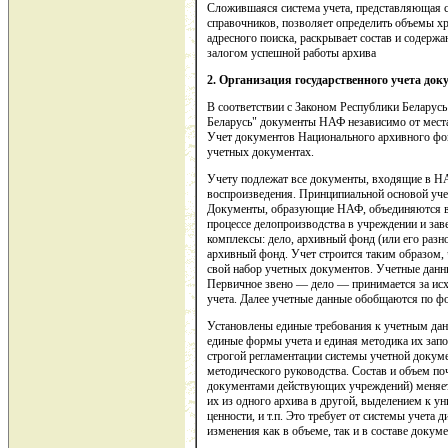
Сложившаяся система учета, представляющая
справочников, позволяет определить объемы х
адресного поиска, раскрывает состав и содерж
залогом успешной работы архива
2. Организация государственного учета док
В соответствии с Законом Республики Беларус
Беларусь" документы НАФ независимо от места
Учет документов Национального архивного фон
учетных документах.
Учету подлежат все документы, входящие в НА
воспроизведения. Принципиальной основой учет
Документы, образующие НАФ, объединяются в р
процессе делопроизводства в учреждении и за
комплексы: дело, архивный фонд (или его разн
архивный фонд. Учет строится таким образом, 
свой набор учетных документов. Учетные данн
Первичное звено — дело — принимается за исх
учета. Далее учетные данные обобщаются по фо
Установлены единые требования к учетным да
единые формы учета и единая методика их запол
строгой регламентации системы учетной докуме
методического руководства. Состав и объем по
документами действующих учреждений) меняет
их из одного архива в другой, выделением к у
ценности, и т.п. Это требует от системы учета
изменения как в объеме, так и в составе докуме