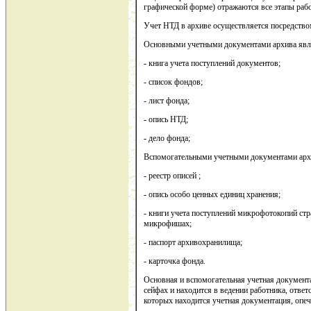
графической форме) отражаются все этапы раб
Учет НТД в архиве осуществляется посредство
Основными учетными документами архива явл
-
книга учета поступлений документов;
- список фондов;
- лист фонда;
-
опись НТД;
-
дело фонда;
Вспомогательными учетными документами арх
- реестр описей ;
-
опись особо ценных единиц хранения;
- книги учета поступлений микрофотокопий стр
микрофишах;
- паспорт архивохранилища;
- карточка фонда.
Основная и вспомогательная учетная документ
сейфах и находится в ведении работника, ответ
которых находится учетная документация, опе