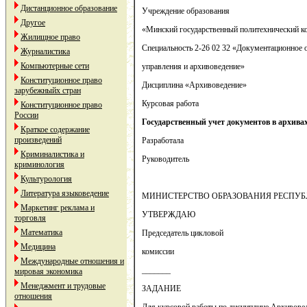
Дистанционное образование
Учреждение образования
Другое
«Минский государственный политехнический к
Жилищное право
Специальность 2-26 02 32 «Документационное 
Журналистика
Компьютерные сети
управления и архивоведение»
Конституционное право
Дисциплина «Архивоведение»
зарубежныйх стран
Курсовая работа
Конституционное право
России
Государственный учет документов в архива
Краткое содержание
произведений
Разработала
Криминалистика и
Руководитель
криминология
Культурология
Литература языковедение
МИНИСТЕРСТВО ОБРАЗОВАНИЯ РЕСПУБ
Маркетинг реклама и
УТВЕРЖДАЮ
торговля
Математика
Председатель цикловой
Медицина
комиссии
Международные отношения и
_______
мировая экономика
Менеджмент и трудовые
ЗАДАНИЕ
отношения