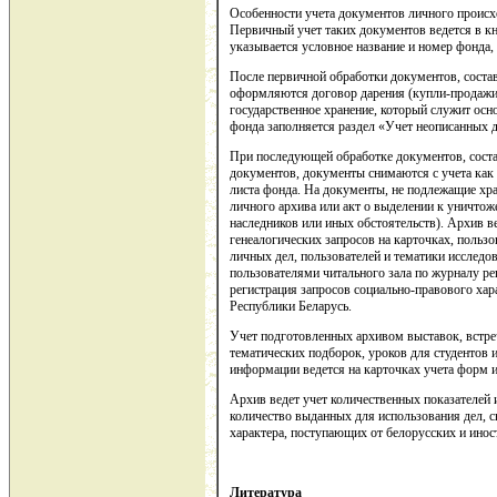
Особенности учета документов личного происх
Первичный учет таких документов ведется в кн
указывается условное название и номер фонда,
После первичной обработки документов, соста
оформляются договор дарения (купли-продажи)
государственное хранение, который служит осн
фонда заполняется раздел «Учет неописанных 
При последующей обработке документов, соста
документов, документы снимаются с учета как
листа фонда. На документы, не подлежащие хр
личного архива или акт о выделении к уничтож
наследников или иных обстоятельств). Архив в
генеалогических запросов на карточках, пользо
личных дел, пользователей и тематики исследов
пользователями читального зала по журналу ре
регистрация запросов социально-правового хар
Республики Беларусь.
Учет подготовленных архивом выставок, встреч 
тематических подборок, уроков для студентов 
информации ведется на карточках учета форм 
Архив ведет учет количественных показателей
количество выданных для использования дел, с
характера, поступающих от белорусских и инос
Литература