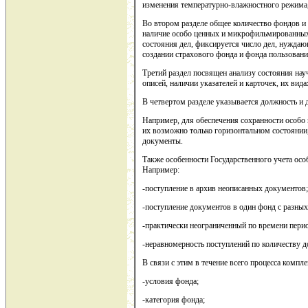
изменения температурно-влажностного режима,
Во втором разделе общее количество фондов и 
наличие особо ценных и микрофильмированных 
состояния дел, фиксируется число дел, нуждаю
создании страхового фонда и фонда пользован
Третий раздел посвящен анализу состояния нау
описей, наличии указателей и карточек, их вида
В четвертом разделе указывается должность и д
Например, для обеспечения сохранности особо
их возможно только горизонтальном состоянии
документы.
Также особенности Государственного учета ос
Например:
-поступление в архив неописанных документов;
-поступление документов в один фонд с разны
-практически неограниченный по времени пери
-неравномерность поступлений по количеству 
В связи с этим в течение всего процесса компл
-условия фонда;
-категория фонда;