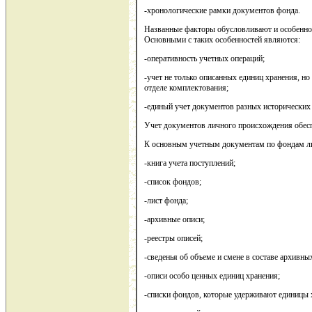
-хронологические рамки документов фонда.
Названные факторы обусловливают и особеннос
Основными с таких особенностей являются:
-оперативность учетных операций;
-учет не только описанных единиц хранения, н
отделе комплектования;
-единый учет документов разных исторических 
Учет документов личного происхождения обесп
К основным учетным документам по фондам ли
-книга учета поступлений;
-список фондов;
-лист фонда;
-архивные описи;
-реестры описей;
-сведенья об объеме и смене в составе архивны
-описи особо ценных единиц хранения;
-списки фондов, которые удерживают единицы 