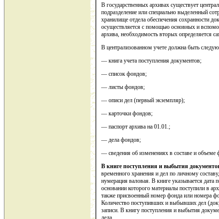
В государственных архивах существует централ
подразделение или специально выделенный сот
хранилище отдела обеспечения сохранности до
осуществляется с помощью основных и вспомо
архива, необходимость вторых определяется с
В централизованном учете должна быть следую
— книга учета поступления документов;
— список фондов;
— листы фондов;
— описи дел (первый экземпляр);
— карточки фондов;
— паспорт архива на 01.01.;
— дела фондов;
— сведения об изменениях в составе и объеме 
В книге поступления и выбытия документо
временного хранения и дел по личному составу
нумерация валовая. В книге указывается дата 
основании которого материалы поступили в арх
также присвоенный номер фонда или номера фо
Количество поступивших и выбывших дел (док
записи. В книгу поступления и выбытия докуме
дела.