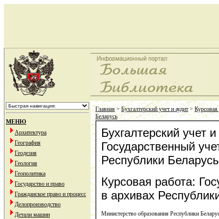
Главная
>
Бухгалтерский учет и аудит
>
Курсовая 
Беларусь
МЕНЮ
Бухгалтерский учет и
Архитектура
География
Государственный уче
Геодезия
Республики Беларусь
Геология
Геополитика
Курсовая работа: Го
Государство и право
в архивах Республик
Гражданское право и процесс
Делопроизводство
Министерство образования Республики Белару
Детали машин