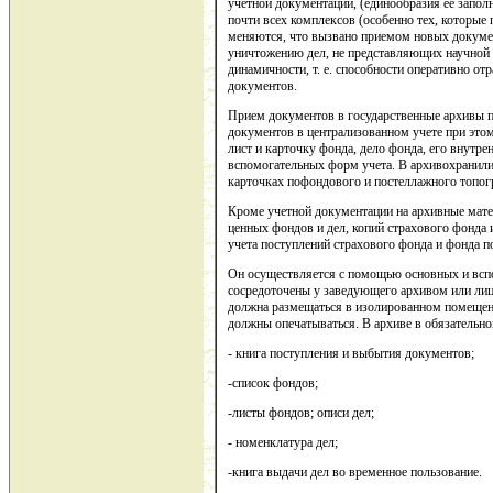
учетной документации, (единообразия ее запол
почти всех комплексов (особенно тех, которы
меняются, что вызвано приемом новых документ
уничтожению дел, не представляющих научной и 
динамичности, т. е. способности оперативно от
документов.
Прием документов в государственные архивы п
документов в централизованном учете при этом
лист и карточку фонда, дело фонда, его внутре
вспомогательных форм учета. В архивохранили
карточках пофондового и постеллажного топог
Кроме учетной документации на архивные мате
ценных фондов и дел, копий страхового фонда 
учета поступлений страхового фонда и фонда п
Он осуществляется с помощью основных и вс
сосредоточены у заведующего архивом или лиц
должна размещаться в изолированном помещени
должны опечатываться. В архиве в обязательн
- книга поступления и выбытия документов;
-список фондов;
-листы фондов; описи дел;
- номенклатура дел;
-книга выдачи дел во временное пользование.