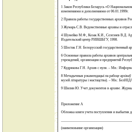
1 Закон Республики Беларусь «О Национальном 
изменениями и дополнениями от 06.01.1999г.
2 Правила работы государственных архивов Ре
3 Жумарь С.В. Ведомственные архивы и отрас
4 Шумейко М.Ф., Козак К.И., Селезнев В.Д. Ар
Издательский центр РИВШБГУ, 1998.
5 Шостак Г.Н. Белорусский государственный а
6 Основные правила работы архивов центральны
учреждений, организации и предприятий Респу
7 Кудрякова Г.Н. Архив с нуля. – Мн.: Информ
8 Метадычныя рэкамендацыі па рабоце архіваў 
музей літаратуры і мастацства). – Мн.: БелНІД
9 Шилин Ю. Учет документов в архиве. Журнал 
Приложение А
Обложка книги учета поступления и выбытия 
________________________________________
(наименование организации)