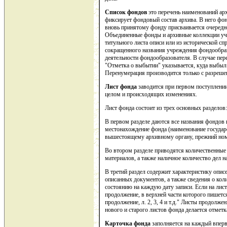
Список фондов
это перечень наименований ар
фиксирует фондовый состав архива. В него фон
вновь принятому фонду присваивается очередно
Объединенные фонды и архивные коллекции уч
титульного листа описи или из исторической сп
сокращенного названия учреждения фондообраз
деятельности фондообразователя. В случае пер
"Отметка о выбытии" указывается, куда выбыл
Перенумерация производится только с разреше
Лист фонда
заводится при первом поступлении
целом и происходящих изменениях.
Лист фонда состоит из трех основных разделов:
В первом разделе даются все названия фондов 
местонахождение фонда (наименование государс
вышестоящему архивному органу, прежний ном
Во втором разделе приводятся количественные
материалов, а также наличное количество дел н
В третий раздел содержит характеристику описе
описанных документов, а также сведения о кол
состоянию на каждую дату записи. Если на лист
продолжение, в верхней части которого пишется:
продолжение, л. 2, 3, 4 и т.д." Листы продолж
нового и старого листов фонда делается отметка
Карточка фонда
заполняется на каждый впер