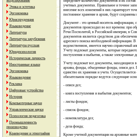
моделирование
определяет количество документов и их состав 
учетных документах. Правильное и точное зап
Этика и эстетика
внесение всех изменений в них гарантирует точ
Эргономика
постоянное хранение в архив, будут сохранены
Юриспруденция
Документ - это ценный носитель информации, 
Языковедение
документов происходил во все времена: при об
Речи Посполитой, в Российской империи, в Сов
Литература
документов является средством для обеспечени
Литература зарубежная
адресного поиска необходимой информации. В к
Литература русская
ведомственном, имеется научно-справочный апп
Учету подлежат документы, которые передаются
Юридпсихология
поступления и выбытия, а также электронные 
Историческая личность
Учету подлежат все документы, находящиеся в 
Иностранные языки
архива, фонды, объеденные фонды, описи дел.
Эргономика
единство их хранения и учета. Осуществляетс
обязательном порядке ведутся следующие осн
Языковедение
Реклама
- описи дел;
Цифровые устройства
- книга поступления и выбытия документов;
История
- листы фондов;
Компьютерные науки
Управленческие науки
- список фондов;
Психология педагогика
- номенклатура дел;
Промышленность
- дела фонда;
производство
Краеведение и этнография
Кроме учетной документации на архивные мате