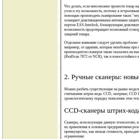
Что делать, если невозможно пронести товар н
учли и эту возможность, поэтому к встроенным
помощью производить сканирование таких "неу
оснащают деактивационными антеннами защитн
портом EAS-Interlock, блокирующим деактивато
возможность предотвращает возможный сговор 
хищений товара.
Отдельное внимание следует уделить проблеме 
например, от царапин, которые неизбежны при 
производители сканеров также оказались на вы
(RealScan 7872 от NCR), так и износостойкого
2. Ручные сканеры: новы
Можно разбить существующие на рынке модели
считывания штрих-кода: CCD, лазерные, CCD Lo
хронологическому порядку появления этих тех
CCD-сканеры штрих-код
Сканеры, использующие данную технологию, я
их применения в основном предприятиями розн
преимущество, как низкая стоимость, приходит
ограничения: