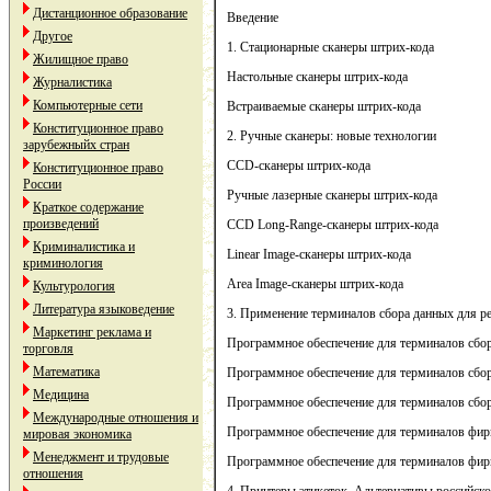
Дистанционное образование
Введение
Другое
1. Стационарные сканеры штрих-кода
Жилищное право
Настольные сканеры штрих-кода
Журналистика
Компьютерные сети
Встраиваемые сканеры штрих-кода
Конституционное право
2. Ручные сканеры: новые технологии
зарубежныйх стран
CCD-сканеры штрих-кода
Конституционное право
России
Ручные лазерные сканеры штрих-кода
Краткое содержание
произведений
CCD Long-Range-сканеры штрих-кода
Криминалистика и
Linear Image-сканеры штрих-кода
криминология
Area Image-сканеры штрих-кода
Культурология
Литература языковедение
3. Применение терминалов сбора данных для р
Маркетинг реклама и
Программное обеспечение для терминалов сбо
торговля
Математика
Программное обеспечение для терминалов сбо
Медицина
Программное обеспечение для терминалов сбо
Международные отношения и
Программное обеcпечение для терминалов фир
мировая экономика
Менеджмент и трудовые
Программное обеcпечение для терминалов фир
отношения