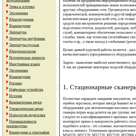
моделирование
Наличие на предприятии информационной подде
пользователей принципиально новые возможнос
Этика и эстетика
другому оборудованию сети. Организуется ав
Эргономика
управленческой, коммерческой и другой инфор
вычислительные ресурсы всей сети, а не толь
Юриспруденция
средств или инструментов решения определенн
Языковедение
подготовки отчетов, ведомостей, докладов, пу
Литература
служб, компьютерное обеспечение позволяют 
службы, такие, как телексная (телетайпная) св
Литература зарубежная
газеты и пр., а также выход в глобальные (рег
Литература русская
Целью данной курсовой работы является - рас
Юридпсихология
вычислительного (программного) оборудования
Историческая личность
Задачи - выявление наиболее качественного, п
Иностранные языки
А так же сравнение некоторых моделей оборуд
Эргономика
Языковедение
Реклама
1. Стационарные сканер
Цифровые устройства
История
Полностью оправдать ожидания покупателя, из
Компьютерные науки
ошибок персонала, которые иногда бывают не в
оборудование для автоматизации кассовых мест
Управленческие науки
сканеры штрих-кода делятся на две группы: на
Психология педагогика
следуют из классификационного признака: наст
Промышленность
монтируют прямо в поверхность рабочего стола
производство
подобного класса - это сложные, высокотехно
класса, немного. Основными производителями
Краеведение и этнография
MS6520, MS7120, MS7220, MS7320, MS7600 и се