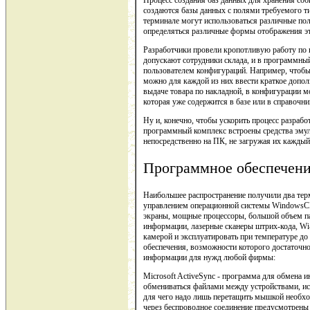
Процесс создания баз данных для хранения соб
создаются базы данных с полями требуемого тип
терминале могут использоваться различные пол
определяться различные формы отображения эт
Разработчики провели кропотливую работу по
допускают сотрудники склада, и в программны
пользователем конфигураций. Например, чтобы 
можно для каждой из них ввести краткое допол
выдаче товара по накладной, в конфигурации м
которая уже содержится в базе или в справочни
Ну и, конечно, чтобы ускорить процесс разраб
программный комплекс встроены средства эму
непосредственно на ПК, не загружая их каждый
Программное обеcпечени
Наибольшее распространение получили два тер
управлением операционной системы WindowsCE
экраны, мощные процессоры, большой объем па
информации, лазерные сканеры штрих-кода, Wi-
камерой и эксплуатировать при температуре до
обеспечения, возможности которого достаточно
информации для нужд любой фирмы:
Microsoft ActiveSync - программа для обмена
обмениваться файлами между устройствами, и
для чего надо лишь перетащить мышкой необх
через беспроводное соединение предусмотрены