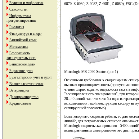
Религия и мифология
6070, Z-6030, Z-6082, Z-6081, Z-6080), PSC (Du
Сексология
Информатика
программирование
Биология
Физкультура и спорт
Английский язык
Математика
Безопасность
жизнедеятельности
Банковское дело
Биржевое дело
Metrologic MS 2020 Stratos (рис 1)
Бухгалтерский учет и аудит
Основными требования к стационарным сканерам
Валютные отношения
высокая производительность (пропускная спосо
чтения штрих-кода, но надежность захвата ин
Ветеринария
"всенаправленного сканирования", при которо
Делопроизводство
20...40 линий, так что хотя бы одна из траект
Кредитование
использовании такой конструкции кассиру не ну
сканирующей плоскостью).
Если говорить о скорости работы, то для насто
линий/с, для встраиваемых сканеров она может 
Metrologic скорость сканирования - 5400 линий/
всенаправленным сканированием это дает практ