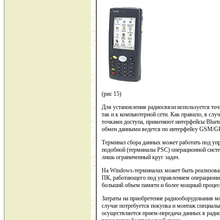
(рис 15)
Для установления радиосвязи используется точ
так и к компьютерной сети. Как правило, в сл
точками доступа, применяют интерфейсы Blueto
обмен данными ведется по интерфейсу GSM/G
Терминал сбора данных может работать под уп
подобной (терминалы PSC) операционной систе
лишь ограниченный круг задач.
На Windows-терминалах может быть реализован
ПК, работающего под управлением операцион
больший объем памяти и более мощный процес
Затраты на приобретение радиооборудования мо
случае потребуется покупка и монтаж специаль
осуществляется прием-передача данных в ради