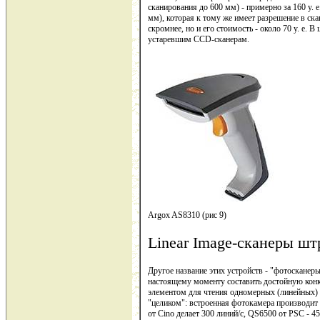
сканирования до 600 мм) - примерно за 160 у. 
мм), которая к тому же имеет разрешение в с
скромнее, но и его стоимость - около 70 у. е. 
устаревшим CCD-сканерам.
Argox AS8310 (рис 9)
Linear Image-сканеры шт
Другое название этих устройств - "фотосканеры
настоящему моменту составить достойную ко
элементом для чтения одномерных (линейных) ш
"целиком": встроенная фотокамера производит 
от Cino делает 300 линий/с, QS6500 от PSC - 45