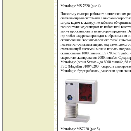
Metrologic MS 7620 (рис 4)
Поскольку сканеры работают в интенсивном р
считывающими системами с высокой скоростью 
штрих-кодом к сканеру, не заботясь об ориента
горизонтали над сканером на небольшой высоте
могут просканировать пять сторон предмета. Э
где любая задержка приводит к образованию 
сканирования "всенаправленного типа" с высо
позволяют считывать штрих-код даже плохого к
считывающей системой можно назвать модели 
сканирования 1800 линий/с, LS7708 от Symbol 
скоростью сканирования 2000 линий/с. Среди 
Metrologic (серия Stratos - до 6000 линий/с, 
PSC (Magellan 8100/ 8200 - скорость сканирова
Metrologic, будет работать, даже если один ск
Metrologic MS7220 (рис 5)