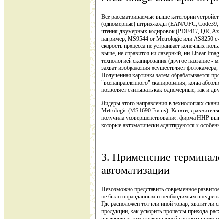
Все рассматриваемые выше категории устройст
(одномерные) штрих-коды (EAN/UPC, Code39, Co
чтения двумерных кодировок (PDF417, QR, Aztec
например, MS9544 от Metrologic или AS8250 сч
скорость процесса не устраивает конечных по
выше, не справится ни лазерный, ни Linear Imag
технологией сканирования (другое название - ма
захват изображения осуществляет фотокамера, 
Полученная картинка затем обрабатывается пр
"всенаправленного" сканирования, когда абсол
позволяет считывать как одномерные, так и дв
Лидеры этого направления в технологиях скани
Metrologic (MS1690 Focus). Кстати, сравнитель
получила усовершенствование: фирма HHP выпус
которые автоматически адаптируются к особен
3. Применение терминал
автоматизации
Невозможно представить современное развитое
не было оправданным и необходимым внедрение
Где расположен тот или иной товар, хватит ли 
продукции, как ускорить процессы прихода-ра
введению автоматизированной системы учета м