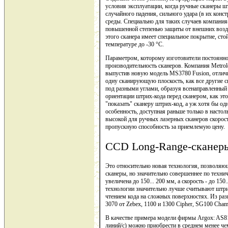
условия эксплуатации, когда ручные сканеры 
случайного падения, сильного удара (в их кон
среды. Специально для таких случаев компания
повышенной степенью защиты от внешних возде
этого сканера имеет специальное покрытие, ст
температуре до -30 °С.
Параметром, которому изготовители постоянно
производительность сканеров. Компания Metrol
выпустив новую модель MS3780 Fusion, отличит
одну сканирующую плоскость, как все другие 
под разными углами, образуя всенаправленный р
ориентации штрих-кода перед сканером, как эт
"показать" сканеру штрих-код, а уж хотя бы од
особенность, доступная раньше только в настол
высокой для ручных лазерных сканеров скорос
пропускную способность за приемлемую цену.
CCD Long-Range-сканер
Это относительно новая технология, позволя
сканеры, но значительно совершеннее по техни
увеличена до 150... 200 мм, а скорость - до 15
технологии значительно лучше считывают штри
чтением кода на сложных поверхностях. Из ра
3070 от Zebex, 1100 и 1300 Cipher, SG100 Cha
В качестве примера модели фирмы Argox: AS815
линий/с) можно приобрести в среднем менее чем