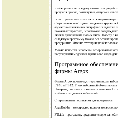
Чтобы реализовать задачу автоматизации рабо
процессы приема, размещения, отпуска и инвен
Если с принтерами этикеток и сканерами штрих
сбора данных необходимо создание структуры 
адекватно отвечающих специфике складского о
показывает практика, невозможно создать дей
любым требованиям любых фирм. Победу в кон
складскую программу можно без особых време
предприятие. Именно этот принцип был заложе
Можно привести небольшой обзор возможносте
популярными моделями терминалов сбора данн
Программное обеспечени
фирмы Argox
Фирма Argox производит терминалы для небол
PT-10 и PT-12. У них небольшой объем памяти 
Наверное, поэтому их стоимость невелика. Но 
и объем этих данных небольшой.
С терминалами поставляют две программы:
АrgoBuilder - конструктор пользовательских п
PTLink - программу, предназначенную для об