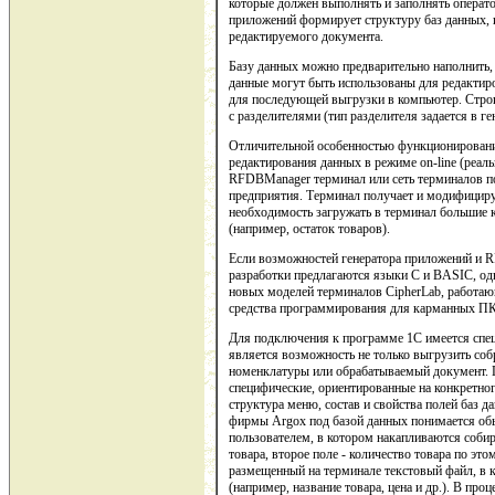
которые должен выполнять и заполнять операто
приложений формирует структуру баз данных, 
редактируемого документа.
Базу данных можно предварительно наполнить,
данные могут быть использованы для редактир
для последующей выгрузки в компьютер. Строк
с разделителями (тип разделителя задается в г
Отличительной особенностью функционировани
редактирования данных в режиме on-line (реа
RFDBManager терминал или сеть терминалов по
предприятия. Терминал получает и модифицируе
необходимость загружать в терминал большие к
(например, остаток товаров).
Если возможностей генератора приложений и R
разработки предлагаются языки C и BASIC, од
новых моделей терминалов CipherLab, работ
средства программирования для карманных ПК
Для подключения к программе 1С имеется спец
является возможность не только выгрузить соб
номенклатуры или обрабатываемый документ. 
специфические, ориентированные на конкретног
структура меню, состав и свойства полей баз 
фирмы Argox под базой данных понимается обы
пользователем, в котором накапливаются соби
товара, второе поле - количество товара по э
размещенный на терминале текстовый файл, в к
(например, название товара, цена и др.). В пр