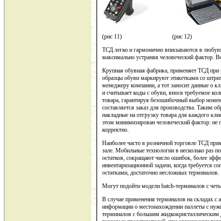
(рис 11) (рис 12)
ТСД легко и гармонично вписываются в любую 
максимально устраняя человеческий фактор. Во
Крупная обувная фабрика, применяет ТСД при р
образцы обуви маркируют этикетками со штри
менеджеру компании, а тот заносит данные о кл
и считывает коды с обуви, внося требуемое ко
товара, гарантируя безошибочный выбор номе
составляется заказ для производства. Таким о
накладные на отгрузку товара для каждого кли
этом минимизирован человеческий фактор: не 
корректно.
Наиболее часто в розничной торговле ТСД при
зале. Мобильные технологии в несколько раз 
остатков, сокращают число ошибок, более эфф
инвентаризационной задачи, когда требуется со
остатками, достаточно несложных терминалов.
Могут подойти модели batch-терминалов с чет
В случае применения терминалов на складах с 
информации о местонахождении паллеты с нуж
терминалов с большим жидкокристаллическим 