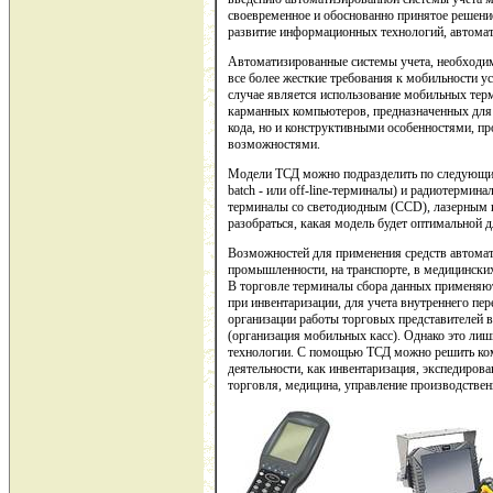
своевременное и обоснованно принятое решени
развитие информационных технологий, автомат
Автоматизированные системы учета, необходим
все более жесткие требования к мобильности 
случае является использование мобильных тер
карманных компьютеров, предназначенных для 
кода, но и конструктивными особенностями, 
возможностями.
Модели ТСД можно подразделить по следующим
batch - или off-line-терминалы) и радиотермин
терминалы со светодиодным (CCD), лазерным 
разобраться, какая модель будет оптимальной 
Возможностей для применения средств автомат
промышленности, на транспорте, в медицински
В торговле терминалы сбора данных применяют
при инвентаризации, для учета внутреннего пе
организации работы торговых представителей 
(организация мобильных касс). Однако это ли
технологии. С помощью ТСД можно решить ком
деятельности, как инвентаризация, экспедиров
торговля, медицина, управление производстве