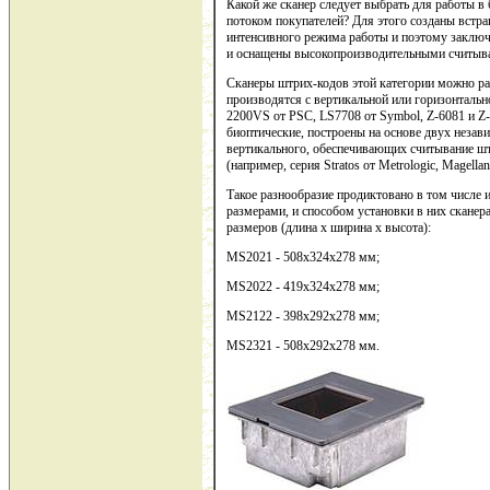
Какой же сканер следует выбрать для работы 
потоком покупателей? Для этого созданы встра
интенсивного режима работы и поэтому заключ
и оснащены высокопроизводительными считы
Сканеры штрих-кодов этой категории можно ра
производятся с вертикальной или горизонтальн
2200VS от PSC, LS7708 от Symbol, Z-6081 и Z
биоптические, построены на основе двух незав
вертикального, обеспечивающих считывание штр
(например, серия Stratos от Metrologic, Magell
Такое разнообразие продиктовано в том числе
размерами, и способом установки в них сканер
размеров (длина х ширина х высота):
MS2021 - 508x324x278 мм;
MS2022 - 419х324х278 мм;
MS2122 - 398x292x278 мм;
MS2321 - 508x292x278 мм.