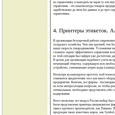
по справочнику и выводить на экран ту или ин
справочник - это номенклатура товаров предпр
задействовано до пяти баз данных и до трех с
справочника.
4. Принтеры этикеток. А
В организации безупречной работы современно
складского хозяйства. Чем оно крупней, тем б
выше скорость товародвижения. Усложнение ин
сложную задачу эффективного управления все
из этой ситуации был найден уже достаточно д
В целом для организации подобного учета на п
печатающий этикетку, содержащую всю необход
устройство, считывающее штрих-коды (сканер)
Несмотря на кажущуюся простоту этой технолог
становится предпочтение того или иного обор
предприятия. Конечно, все фирмы - поставщик
по всем интересующим вопросам, но чтобы реше
оптимальным, необходимо представлять себе с
кодирования.
Всего несколько лет назад в России выбор был 
были представлены принтеры американских фирм
такого крупного производителя, как Datamax. 
продукция таких известных марок, как Symbol, 