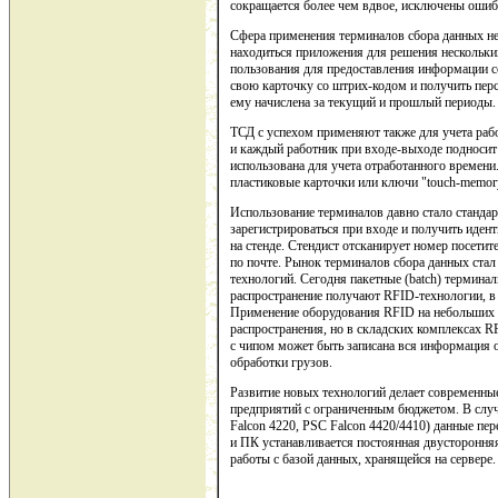
сокращается более чем вдвое, исключены ошиб
Сфера применения терминалов сбора данных не
находиться приложения для решения нескольки
пользования для предоставления информации с
свою карточку со штрих-кодом и получить пер
ему начислена за текущий и прошлый периоды
ТСД с успехом применяют также для учета раб
и каждый работник при входе-выходе подносит
использована для учета отработанного времени
пластиковые карточки или ключи "touch-memor
Использование терминалов давно стало станда
зарегистрироваться при входе и получить иден
на стенде. Стендист отсканирует номер посет
по почте. Рынок терминалов сбора данных ст
технологий. Сегодня пакетные (batch) термина
распространение получают RFID-технологии, в
Применение оборудования RFID на небольших 
распространения, но в складских комплексах 
с чипом может быть записана вся информация о 
обработки грузов.
Развитие новых технологий делает современны
предприятий с ограниченным бюджетом. В случ
Falcon 4220, PSC Falcon 4420/4410) данные пе
и ПК устанавливается постоянная двусторонняя
работы с базой данных, хранящейся на сервере.