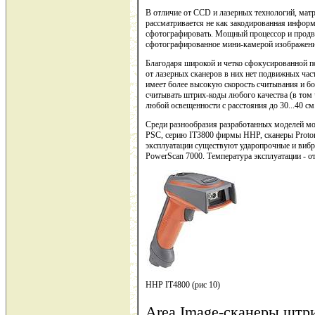
В отличие от CCD и лазерных технологий, матр
рассматривается не как закодированная информ
сфотографировать. Мощный процессор и продв
сфотографированное мини-камерой изображени
Благодаря широкой и четко сфокусированной по
от лазерных сканеров в них нет подвижных час
имеет более высокую скорость считывания и б
считывать штрих-коды любого качества (в том 
любой освещенности с расстояния до 30...40 см
Среди разнообразия разработанных моделей мо
PSC, серию IT3800 фирмы HHP, сканеры Proton
эксплуатации существуют ударопрочные и вибр
PowerScan 7000. Температура эксплуатации - от
HHP IT4800 (рис 10)
Area
Image-сканеры штри