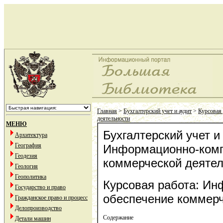
Главная
>
Бухгалтерский учет и аудит
>
Курсовая
деятельности
МЕНЮ
Бухгалтерский учет и
Архитектура
География
Информационно-комп
Геодезия
коммерческой деятел
Геология
Геополитика
Курсовая работа: И
Государство и право
обеспечение коммерч
Гражданское право и процесс
Делопроизводство
Содержание
Детали машин