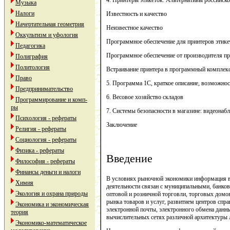
4. Принтеры этикеток. Альтернативы российск
Музыка
Налоги
Известность и качество
Начертательная геометрия
Неизвестное качество
Оккультизм и уфология
Программное обеспечение для принтеров этике
Педагогика
Программное обеспечение от производителя пр
Полиграфия
Политология
Встраивание принтера в программный комплек
Право
5. Программа 1С, краткое описание, возможно
Предпринимательство
6. Весовое хозяйство складов
Программирование и комп-
ры
7. Системы безопасности в магазине: видеонаб
Психология - рефераты
Заключение
Религия - рефераты
Социология - рефераты
Физика - рефераты
Введение
Философия - рефераты
Финансы деньги и налоги
В условиях рыночной экономики информация вы
Химия
деятельности связан с муниципальными, банк
Экология и охрана природы
оптовой и розничной торговли, торговых домов
рынка товаров и услуг, развитием центров спр
Экономика и экономическая
электронной почты, электронного обмена данны
теория
вычислительных сетях различной архитектуры 
Экономико-математическое