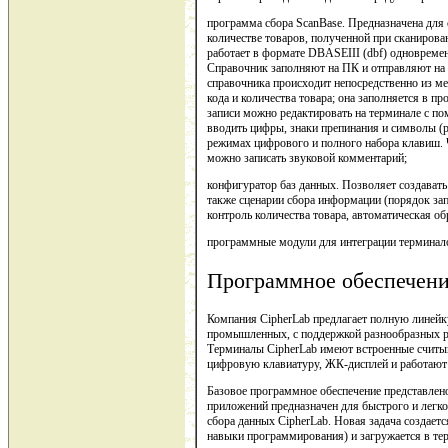
программа сбора ScanBase. Предназначена для
количестве товаров, полученной при сканирова
работает в формате DBASEIII (dbf) одновремен
Справочник заполняют на ПК и отправляют на 
справочника происходит непосредственно из м
кода и количества товара; она заполняется в п
записи можно редактировать на терминале с 
вводить цифры, знаки препинания и символы (р
режимах цифрового и полного набора клавиш. 
можно записать звуковой комментарий;
конфигуратор баз данных. Позволяет создавать
также сценарии сбора информации (порядок за
контроль количества товара, автоматическая обр
программные модули для интеграции терминал
Программное обеcпечени
Компания CipherLab предлагает полную линейк
промышленных, с поддержкой разнообразных ра
Терминалы CipherLab имеют встроенные считыв
цифровую клавиатуру, ЖК-дисплей и работают 
Базовое программное обеспечение представлено
приложений предназначен для быстрого и легко
сбора данных CipherLab. Новая задача создает
навыки программирования) и загружается в те