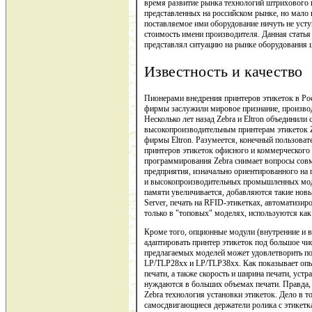
время развитие рынка технологий штрихового 
представленных на российском рынке, но мало 
поставляемое ими оборудование ничуть не усту
стоимость имени производителя. Данная статья
представлял ситуацию на рынке оборудования 
Известность и качество
Пионерами внедрения принтеров этикеток в Росс
фирмы заслужили мировое признание, производ
Несколько лет назад Zebra и Eltron объединил
высокопроизводительным принтерам этикеток Z
фирмы Eltron. Разумеется, конечный пользоват
принтеров этикеток офисного и коммерческого 
программирования Zebra снимает вопросы сов
предприятия, изначально ориентированного на
и высокопроизводительных промышленных моде
памяти увеличивается, добавляются такие новые 
Server, печать на RFID-этикетках, автоматизир
только в "топовых" моделях, используются как
Кроме того, опционные модули (внутренние и в
адаптировать принтер этикеток под большое чис
предлагаемых моделей может удовлетворить п
LP/TLP28хх и LP/TLP38xx. Как показывает опы
печати, а также скорость и ширина печати, уст
нуждаются в больших объемах печати. Правда,
Zebra технология установки этикеток. Дело в 
самосдвигающиеся держатели ролика с этикетка