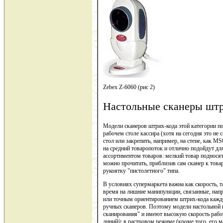
Zebex Z-6060 (рис 2)
Настольные сканеры штр
Модели сканеров штрих-кода этой категории по
рабочем столе кассира (хотя на сегодня это не
стол или закрепить, например, на стене, как MS
на средний товаропоток и отлично подойдут дл
ассортиментом товаров: мелкий товар подносят
можно прочитать, приблизив сам сканер к това
рукоятку "пистолетного" типа.
В условиях супермаркета важна как скорость, т
время на лишние манипуляции, связанные, напр
или точным ориентированием штрих-кода каждо
ручных сканеров. Поэтому модели настольной 
сканирования" и имеют высокую скорость работ
линий/с в растровом режиме (кроме того, его ма