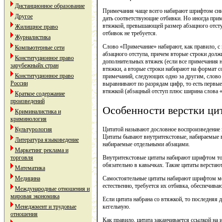
Дистанционное образование
Примечания чаще всего набирают шрифтом сниж
Другое
дать соответствующие отбивки. Но иногда при
втяжкой, превышающей размер абзацного отступ
Жилищное право
отбивок не требуется.
Журналистика
Слово «Примечание» набирают, как правило, с
Компьютерные сети
абзацного отступа, причем вторые строки дол
Конституционное право
дополнительных втяжек (если все примечания н
зарубежныйх стран
втяжки, а вторые строки набирают на формат с
Конституционное право
примечаний, следующих одно за другим, слово
России
выравнивают по разрядам цифр, то есть первы
втяжкой (абзацный отступ плюс ширина слова 
Краткое содержание
произведений
Особенности верстки цит
Криминалистика и
криминология
Культурология
Цитатой называют дословное воспроизведение в
Цитаты бывают внутритекстовые, набираемые в
Литература языковедение
набираемые отдельными абзацами.
Маркетинг реклама и
торговля
Внутритекстовые цитаты набирают шрифтом того
обязательно в кавычках. Такие цитаты верстают 
Математика
Медицина
Самостоятельные цитаты набирают шрифтом мен
естественно, требуется их отбивка, обеспечива
Международные отношения и
мировая экономика
Если цитата набрана со втяжкой, то последняя 
Менеджмент и трудовые
кегельную.
отношения
Как правило, цитата заканчивается ссылкой на 