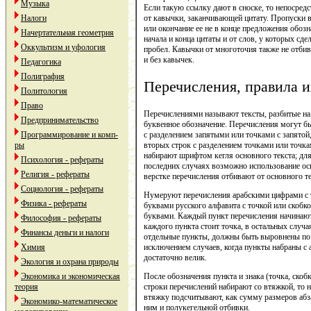
Музыка
Если такую ссылку дают в сноске, то непосредс
Налоги
от кавычки, заканчивающей цитату. Пропуски в
или окончание ее не в конце предложения обоз
Начертательная геометрия
начала и конца цитаты и от слов, у которых сде
Оккультизм и уфология
пробел. Кавычки от многоточия также не отби
и без кавычек.
Педагогика
Полиграфия
Перечисления, правила и
Политология
Право
Перечислениями называют тексты, разбитые н
Предпринимательство
буквенное обозначение. Перечисления могут бы
с разделением запятыми или точками с запятой,
Программирование и комп-
вторых строк с разделением точками или точка
ры
набирают шрифтом кегля основного текста; дл
Психология - рефераты
последних случаях возможно использование осн
Религия - рефераты
верстке перечисления отбивают от основного те
Социология - рефераты
Нумеруют перечисления арабскими цифрами с 
Физика - рефераты
буквами русского алфавита с точкой или скоб
буквами. Каждый пункт перечисления начинают 
Философия - рефераты
каждого пункта стоит точка, в остальных слу
Финансы деньги и налоги
отдельные пункты, должны быть выровнены по 
исключением случаев, когда пункты набраны с а
Химия
достаточно велик.
Экология и охрана природы
После обозначения пункта и знака (точка, скоб
Экономика и экономическая
строки перечислений набирают со втяжкой, то н
теория
втяжку подсчитывают, как сумму размеров абза
Экономико-математическое
ним и полукегельной отбивки.