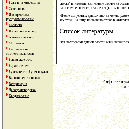
Религия и мифология
спуска) и, наконец, выпускные данные на отдел
на последней полосе оглавления (внизу на пол
Сексология
Информатика
•После выпускных данных иногда можно разме
программирование
заметок», но чаще их помещают после оглавле
Биология
Список литературы
Физкультура и спорт
Английский язык
Для подготовки данной работы были использован
Математика
Безопасность
жизнедеятельности
Банковское дело
Биржевое дело
Бухгалтерский учет и аудит
Валютные отношения
Информацион
Ветеринария
дл
Делопроизводство
Кредитование