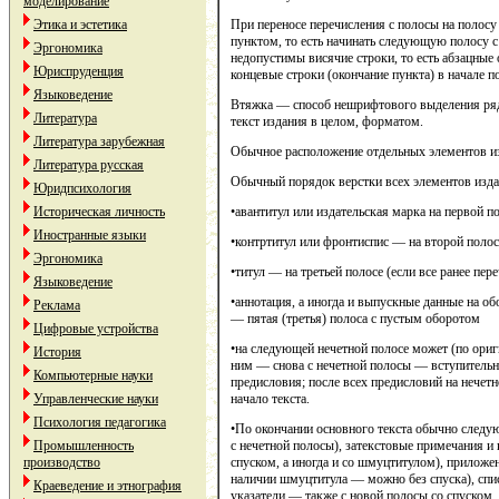
моделирование
При переносе перечисления с полосы на полосу
Этика и эстетика
пунктом, то есть начинать следующую полосу с 
Эргономика
недопустимы висячие строки, то есть абзацные 
Юриспруденция
концевые строки (окончание пункта) в начале п
Языковедение
Втяжка — способ нешрифтового выделения ряда
Литература
текст издания в целом, форматом.
Литература зарубежная
Обычное расположение отдельных элементов из
Литература русская
Обычный порядок верстки всех элементов изд
Юридпсихология
•авантитул или издательская марка на первой п
Историческая личность
Иностранные языки
•контртитул или фронтиспис — на второй полос
Эргономика
•титул — на третьей полосе (если все ранее пер
Языковедение
•аннотация, а иногда и выпускные данные на об
Реклама
— пятая (третья) полоса с пустым оборотом
Цифровые устройства
•на следующей нечетной полосе может (по ориг
История
ним — снова с нечетной полосы — вступительна
Компьютерные науки
предисловия; после всех предисловий на нечетн
начало текста.
Управленческие науки
Психология педагогика
•По окончании основного текста обычно следую
с нечетной полосы), затекстовые примечания и
Промышленность
спуском, а иногда и со шмуцтитулом), приложен
производство
наличии шмуцтитула — можно без спуска), спис
Краеведение и этнография
указатели — также с новой полосы со спуском,