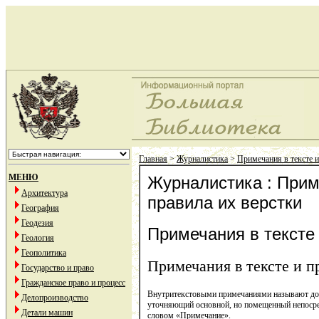
Главная
>
Журналистика
>
Примечания в тексте и
МЕНЮ
Журналистика : Прим
Архитектура
правила их верстки
География
Геодезия
Примечания в тексте 
Геология
Геополитика
Примечания в тексте и п
Государство и право
Гражданское право и процесс
Внутритекстовыми примечаниями называют до
Делопроизводство
уточняющий основной, но помещенный непосре
Детали машин
словом «Примечание».