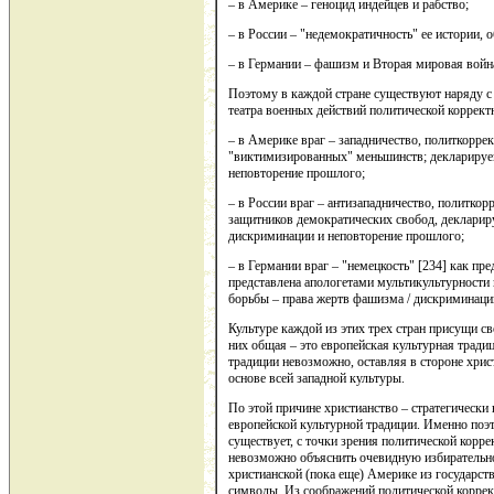
– в Америке – геноцид индейцев и рабство;
– в России – "недемократичность" ее истории, 
– в Германии – фашизм и Вторая мировая войн
Поэтому в каждой стране существуют наряду с
театра военных действий политической корректно
– в Америке враг – западничество, политкорре
"виктимизированных" меньшинств; декларируем
неповторение прошлого;
– в России враг – антизападничество, политкор
защитников демократических свобод, деклариру
дискриминации и неповторение прошлого;
– в Германии враг – "немецкость" [234] как пр
представлена апологетами мультикультурности 
борьбы – права жертв фашизма / дискриминаци
Культуре каждой из этих трех стран присущи св
них общая – это европейская культурная тради
традиции невозможно, оставляя в стороне хрис
основе всей западной культуры.
По этой причине христианство – стратегически
европейской культурной традиции. Именно поэ
существует, с точки зрения политической корре
невозможно объяснить очевидную избирательно
христианской (пока еще) Америке из государст
символы. Из соображений политической коррек