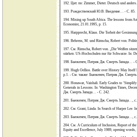
192. Цит. по: Zimmer, Dieter. Deutsch und anders..
193. Рождественский Ю.В. Введение… - С. 85.
194. Mixing up South Africa. The lessons from Ame
Economist, 21.01.1995, p. 15.
195. Harpprecht, Klaus. Die Torheit der Gesinnun
196. Behrens, M. und Rimscha, Robert von. Politisc
197. См. Rimscha, Robert von. „Die Weißen sitze
stärken: US-Hochschulen nur für Schwarze. In: De
198. Бьюкенен, Патрик Дж. Смерть Запада… - С
199. Hugh Oellios. Battle over History May Itself 
p.1. - См. также: Бьюкенен, Патрик Дж. Смерть
200. Honawar, Vaishali. Early Grades to ‘Simplify
Generals in Lessons. In: Washington Times, Dece
Дж. Смерть Запада… - С. 242.
201. Бьюкенен, Патрик Дж. Смерть Запада…, с.
202. См. Grant, Linda. In Search of Harper Lee. I
203. Бьюкенен, Патрик Дж. Смерть Запада…, с.
204. См. A Curriculum of Inclusion, Report of th
Equity and Excellence, July 1989, opening words, 