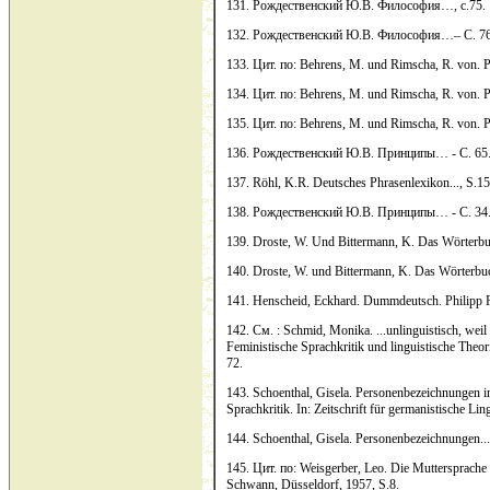
131. Рождественский Ю.В. Философия…, с.75.
132. Рождественский Ю.В. Философия…– С. 76
133. Цит. по: Behrens, M. und Rimscha, R. von. Pol
134. Цит. по: Behrens, M. und Rimscha, R. von. Pol
135. Цит. по: Behrens, M. und Rimscha, R. von. Pol
136. Рождественский Ю.В. Принципы… - С. 65
137. Röhl, K.R. Deutsches Phrasenlexikon..., S.15
138. Рождественский Ю.В. Принципы… - С. 34
139. Droste, W. Und Bittermann, K. Das Wörterbu
140. Droste, W. und Bittermann, K. Das Wörterbuc
141. Henscheid, Eckhard. Dummdeutsch. Philipp Re
142. См. : Schmid, Monika. ...unlinguistisch, weil 
Feministische Sprachkritik und linguistische Theori
72.
143. Schoenthal, Gisela. Personenbezeichnungen i
Sprachkritik. In: Zeitschrift für germanistische Lin
144. Schoenthal, Gisela. Personenbezeichnungen...
145. Цит. по: Weisgerber, Leo. Die Muttersprache
Schwann, Düsseldorf, 1957, S.8.