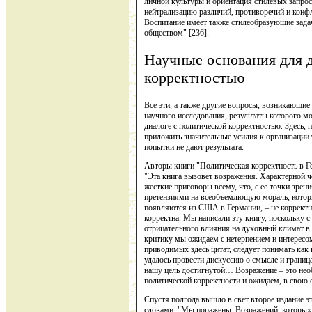
личной культуры и ориентация стилевых запро
нейтрализацию различий, противоречий и конфл
Воспитание имеет также стилеобразующие зада
обществом" [236].
Научные основания для 
корректностью
Все эти, а также другие вопросы, возникающие
научного исследования, результаты которого м
диалоге с политической корректностью. Здесь, 
приложить значительные усилия к организации т
попытки не дают результата.
Авторы книги "Политическая корректность в Г
"Эта книга вызовет возражения. Характерной 
жесткие приговоры всему, что, с ее точки зрен
претензиями на всеобъемлющую мораль, которы
появляются из США в Германии, – не корректн
корректна. Мы написали эту книгу, поскольку 
отрицательного влияния на духовный климат в
критику мы ожидаем с нетерпением и интересом.
приводимых здесь цитат, следует понимать как 
удалось провести дискуссию о смысле и границ
нашу цель достигнутой… Возражение – это не
политической корректности и ожидаем, в свою о
Спустя полгода вышло в свет второе издание э
словами: "Мы поражены. Возражений, которых 