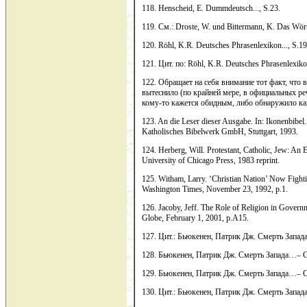
118. Henscheid, E. Dummdeutsch..., S.23.
119. См.: Droste, W. und Bittermann, K. Das Wört
120. Röhl, K.R. Deutsches Phrasenlexikon..., S.19
121. Цит. по: Röhl, K.R. Deutsches Phrasenlexikon
122. Обращает на себя внимание тот факт, что 
вытеснило (по крайней мере, в официальных реч
кому-то кажется обидным, либо обнаружило как
123. An die Leser dieser Ausgabe. In: Ikonenbibel.
Katholisches Bibelwerk GmbH, Stuttgart, 1993.
124. Herberg, Will. Protestant, Catholic, Jew: An
University of Chicago Press, 1983 reprint.
125. Witham, Larry. ‘Christian Nation’ Now Fighti
Washington Times, November 23, 1992, p.1.
126. Jacoby, Jeff. The Role of Religion in Governm
Globe, February 1, 2001, p.A15.
127. Цит.: Бьюкенен, Патрик Дж. Смерть Запада
128. Бьюкенен, Патрик Дж. Смерть Запада…– С
129. Бьюкенен, Патрик Дж. Смерть Запада…– С
130. Цит.: Бьюкенен, Патрик Дж. Смерть Запада