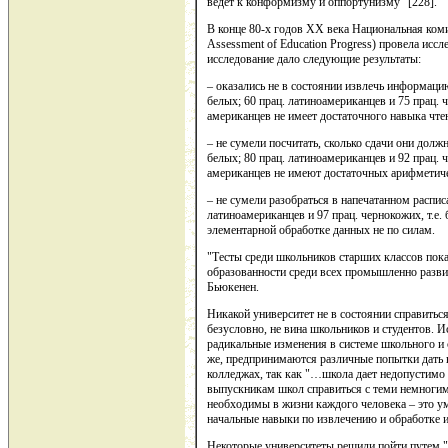
ведет к конформизму и оппортунизму" [228].
В конце 80-х годов ХХ века Национальная коми
Assessment of Education Progress) провела иссл
исследование дало следующие результаты:
– оказались не в состоянии извлечь информацию
белых; 60 прац. латиноамериканцев и 75 прац. 
американцев не имеет достаточного навыка чте
– не сумели посчитать, сколько сдачи они должн
белых; 80 прац. латиноамериканцев и 92 прац. 
американцев не имеют достаточных арифметич
– не сумели разобраться в напечатанном распис
латиноамериканцев и 97 прац. чернокожих, т.е.
элементарной обработке данных не по силам.
"Тесты среди школьников старших классов пока
образованности среди всех промышленно разви
Бьюкенен.
Никакой университет не в состоянии справитьс
безусловно, не вина школьников и студентов. И
радикальные изменения в системе школьного и 
же, предпринимаются различные попытки дать
колледжах, так как "…школа дает недопустимо 
выпускникам школ справиться с теми немногим
необходимы в жизни каждого человека – это уме
начальные навыки по извлечению и обработке 
Некоторые университеты решили пойти путем "