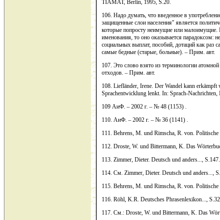
TIAMAT, Berlin, 1995, S.20.
106. Надо думать, что введенное в употреблен
защищенные слои населения" является политич
которые попросту неимущие или малоимущие. К
именования, то оно оказывается парадоксом: не
социальных выплат, пособий, дотаций как раз с
самые бедные (старые, больные). – Прим. авт.
107. Это слово взято из терминологии атомной
отходов. – Прим. авт.
108. Liefländer, Irene. Der Wandel kann erkämpft w
Sprachentwicklung lenkt. In: Sprach-Nachrichten, N
109 АиФ. – 2002 г. – № 48 (1153) .
110. АиФ. – 2002 г. – № 36 (1141) .
111. Behrens, M. und Rimscha, R. von. Politische K
112. Droste, W. und Bittermann, K. Das Wörterbuc
113. Zimmer, Dieter. Deutsch und anders..., S.147.
114. См. Zimmer, Dieter. Deutsch und anders..., S
115. Behrens, M. und Rimscha, R. von. Politische K
116. Röhl, K.R. Deutsches Phrasenlexikon..., S.32
117. См.: Droste, W. und Bittermann, K. Das Wört