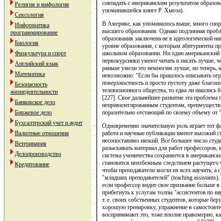
совпадать с американским результатом образов
Религия и мифология
упоминавшейся книге Р. Хьюза).
Сексология
В Америке, как упоминалось выше, много спор
Информатика
высшего образования. Однако подлинная проб
программирование
образования заключена не в идеологической на
Биология
уровне образования, с которым абитуриенты при
Физкультура и спорт
школьном образовании. Ни один американский у
первокурсники умеют читать и писать лучше, че
Английский язык
раньше умели это немногим лучше, но теперь, к
Математика
невозможно: "Если бы пришлось описывать огра
поверхностность и просто пустоту даже благо
Безопасность
телевизионного общества, то едва ли нашлись 
жизнедеятельности
[227]. Свое дальнейшее развитие эта проблема 
Банковское дело
непривилегированным студентам, преимуществе
Биржевое дело
поразительно отстающий по своему объему от "
Бухгалтерский учет и аудит
Одновременно значительную роль играет тот фа
Валютные отношения
работа и научные публикации имеют высокий ста
несопоставимо низкий. Все большее число студ
Ветеринария
разыскивать материал для работ профессоров, 
Делопроизводство
система ученичества сохраняется в американски
становится неизбежным следствием растущего ч
Кредитование
чтобы преподаватели могли их всех научить, а 
"младших преподавателей" (teaching assistants
если профессор видит свое призвание больше в 
прибегнуть к услугам толпы "ассистентов по науч
т. е. своих собственных студентов, которые бер
хорошую тренировку, упражнение в самостоят
воспринимают это, тоже вполне правомерно, к