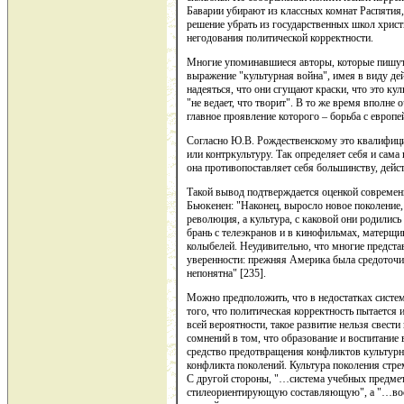
Баварии убирают из классных комнат Распятия,
решение убрать из государственных школ хрис
негодования политической корректности.
Многие упоминавшиеся авторы, которые пишут
выражение "культурная война", имея в виду де
надеяться, что они сгущают краски, что это ку
"не ведает, что творит". В то же время вполне 
главное проявление которого – борьба с европе
Согласно Ю.В. Рождественскому это квалифици
или контркультуру. Так определяет себя и сама
она противопоставляет себя большинству, дейс
Такой вывод подтверждается оценкой современ
Бьюкенен: "Наконец, выросло новое поколение,
революция, а культура, с каковой они родились
брань с телеэкранов и в кинофильмах, матерщин
колыбелей. Неудивительно, что многие предста
уверенности: прежняя Америка была средоточи
непонятна" [235].
Можно предположить, что в недостатках систем
того, что политическая корректность пытается 
всей вероятности, такое развитие нельзя свест
сомнений в том, что образование и воспитание
средство предотвращения конфликтов культурног
конфликта поколений. Культура поколения стрем
С другой стороны, "…система учебных предме
стилеориентирующую составляющую", а "…восп