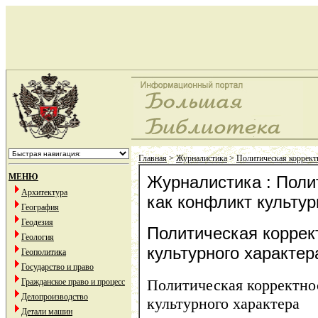
Главная
>
Журналистика
>
Политическая корректн
МЕНЮ
Журналистика : Поли
Архитектура
как конфликт культур
География
Геодезия
Политическая коррек
Геология
культурного характер
Геополитика
Государство и право
Политическая корректно
Гражданское право и процесс
Делопроизводство
культурного характера
Детали машин