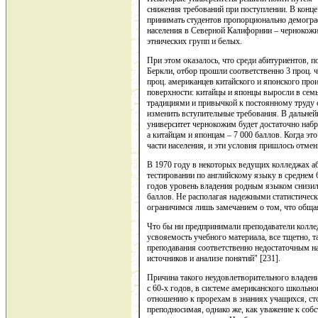
снижения требований при поступлении. В конце
принимать студентов пропорционально демогр
населения в Северной Калифорнии – чернокожих
этнических групп и белых.
При этом оказалось, что среди абитуриентов, 
Беркли, отбор прошли соответственно 3 проц. ч
проц. американцев китайского и японского про
поверхности: китайцы и японцы выросли в сем
традициями и привычкой к постоянному труду с
изменить вступительные требования. В дальней
университет чернокожим будет достаточно набра
а китайцам и японцам – 7 000 баллов. Когда это
части населения, и эти условия пришлось отмен
В 1970 году в некоторых ведущих колледжах а
тестировании по английскому языку в среднем 
годов уровень владения родным языком снизилс
баллов. Не располагая надежными статистическ
ограничимся лишь замечанием о том, что общая
Что бы ни предпринимали преподаватели колле
усвояемость учебного материала, все тщетно, 
преподавания соответственно недостаточным на
источников и анализе понятий" [231].
Причина такого неудовлетворительного владен
с 60-х годов, в системе американского школьн
отношению к прорехам в знаниях учащихся, сто
преподносимая, однако же, как уважение к соб