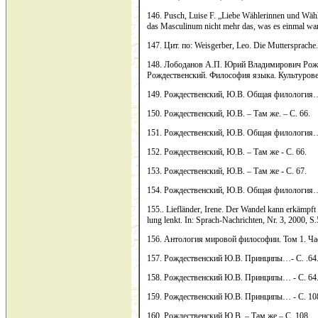
146. Pusch, Luise F. „Liebe Wählerinnen und Wähle
das Masculinum nicht mehr das, was es einmal war
147. Цит. по: Weisgerber, Leo. Die Muttersprache..
148. Лободанов А.П. Юрий Владимирович Рожд
Рождественский. Философия языка. Культуроведе
149. Рождественский, Ю.В. Общая филология…
150. Рождественский, Ю.В. – Там же. – С. 66.
151. Рождественский, Ю.В. Общая филология…
152. Рождественский, Ю.В. – Там же - С. 66.
153. Рождественский, Ю.В. – Там же - С. 67.
154. Рождественский, Ю.В. Общая филология…
155.. Liefländer, Irene. Der Wandel kann erkämpft
lung lenkt. In: Sprach-Nachrichten, Nr. 3, 2000, S.
156. Антология мировой философии. Том 1. Част
157. Рождественский Ю.В. Принципы…- С. .64
158. Рождественский Ю.В. Принципы… - С. 64
159. Рождественский Ю.В. Принципы… - С. 10
160. Рождественский Ю.В. – Там же – С. 108.