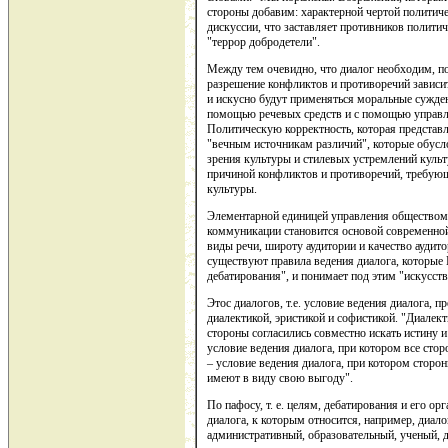
стороны добавим: характерной чертой политиче
дискуссии, что заставляет противников полити
"террор добродетели".
Между тем очевидно, что диалог необходим, п
разрешение конфликтов и противоречий зависит
и искусно будут применяться моральные сужде
помощью речевых средств и с помощью управл
Политическую корректность, которая представля
"вечным источникам различий", которые обусл
зрения культуры и стилевых устремлений культ
причиной конфликтов и противоречий, требующ
культуры.
Элементарной единицей управления обществом 
коммуникации становится основой современно
виды речи, широту аудитории и качество аудит
существуют правила ведения диалога, которые
дебатирования", и понимает под этим "искусст
Этос диалогов, т.е. условие ведения диалога, п
диалектикой, эристикой и софистикой. "Диалект
стороны согласились совместно искать истину 
условие ведения диалога, при котором все сто
– условие ведения диалога, при котором сторо
имеют в виду свою выгоду".
По пафосу, т. е. целям, дебатирования и его о
диалога, к которым относится, например, диало
административный, образовательный, ученый, д