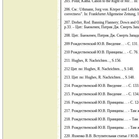
205. Pollit, Katha. Canon to the Right of Me… In:
206. См.: Uthmann, Jorg von. Körper und Lehrkörpe
correctness". In: Frankfurter Allgemeine Zeitung, 
207. Dreher, Rod. Banning Flannery; Down and Ou
p.33. – Цит.: Бьюкенен, Патрик Дж. Смерть Зап
208. Цит.: Бьюкенен, Патрик Дж. Смерть Запада
209 Рождественский Ю.В. Введение… - С. 131.
210 Рождественский Ю.В. Принципы… - С. 76.
211. Hughes, R. Nachrichten..., S.156.
212 Цит. по: Hughes, R. Nachrichten..., S.148.
213. Цит. по: Hughes, R. Nachrichten..., S.148.
214. Рождественский Ю.В. Введение… - С. 133
215. Рождественский Ю.В. Введение… - С. 134
216. Рождественский Ю.В. Принципы… - С. 12
217. Рождественский Ю.В. Принципы… - Там же
218. Рождественский Ю.В. Принципы…. – Там ж
219. Рождественский Ю.В. Принципы… - Там же
220. Яхненко В.В. Вступительная статья // Ю.