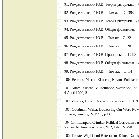
91. Рождественский Ю.В. Теория риторики…– С
92. Рождественский Ю.В. – Там же. – С. 398.
93. Рождественский Ю.В. Теория риторики…– C
94. Рождественский Ю.В. Общая филология…– 
95. Рождественский Ю.В. – Там же – С. 22.
96. Рождественский Ю.В. – Там же – С. 20.
97. Рождественский Ю.В. Принципы…– С. 93.
98. Рождественский Ю.В. Общая филология…– 
99. Рождественский Ю.В. – Там же. – С. 14.
100. Behrens, M. und Rimscha, R. von. Politische K
101. Adam, Konrad. Mutterhände, Vaterblick. In: F
6.April 1996, S.1.
102. Zimmer, Dieter. Deutsch und anders..., S.139.
103. Goodman, Walter. Decreasing Our Word Po
Review, January, 27,1991, p.14.
104 См.: Lampert, Günther. Political Correctness u
Skizze. In: Amerikastudien, Nr.2, 1995, S.250.
105. Droste, Wiglaf und Bittermann, Klaus. Das 