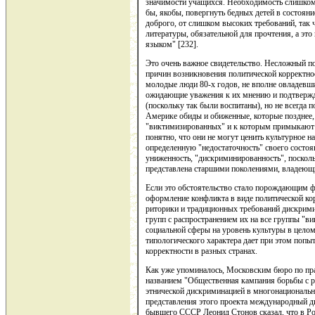
значимости учащихся. Необходимость слишком
бы, якобы, повергнуть бедных детей в состояни
доброго, от слишком высоких требований, так 
литературы, обязательной для прочтения, а эт
языком" [232].
Это очень важное свидетельство. Несложный п
причин возникновения политической корректно
молодые люди 80-х годов, не вполне овладевши
ожидающие уважения к их мнению и подтвержд
(поскольку так были воспитаны), но не всегда
Америке обиды и обиженные, которые позднее,
"виктимизированных" и к которым примыкают 
понятно, что они не могут ценить культурное 
определенную "недостаточность" своего состо
униженность, "дискриминированность", посколь
представлена старшими поколениями, владеющ
Если это обстоятельство стало порождающим ф
оформление конфликта в виде политической кор
риторики и традиционных требований дискрим
групп с распространением их на все группы "в
социальной сферы на уровень культуры в целом
типологического характера дает при этом попы
корректности в разных странах.
Как уже упоминалось, Московским бюро по пра
названием "Общественная кампания борьбы с 
этнической дискриминацией в многонациональн
представления этого проекта международный д
бывшего СССР Леонид Стонов сказал, что в Ро