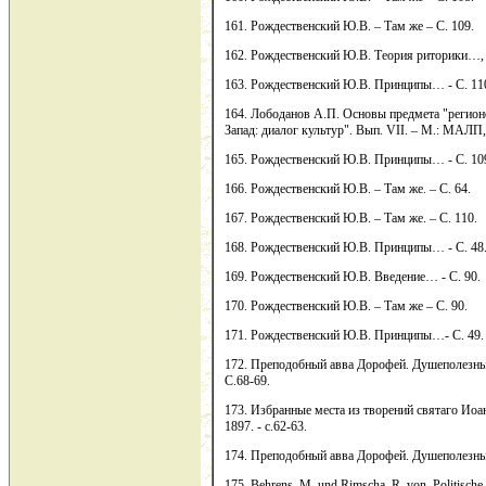
161. Рождественский Ю.В. – Там же – С. 109.
162. Рождественский Ю.В. Теория риторики…, -
163. Рождественский Ю.В. Принципы… - С. 11
164. Лободанов А.П. Основы предмета "регионов
Запад: диалог культур". Вып. VII. – М.: МАЛП, 
165. Рождественский Ю.В. Принципы… - С. 10
166. Рождественский Ю.В. – Там же. – С. 64.
167. Рождественский Ю.В. – Там же. – С. 110.
168. Рождественский Ю.В. Принципы… - С. 48
169. Рождественский Ю.В. Введение… - С. 90.
170. Рождественский Ю.В. – Там же – С. 90.
171. Рождественский Ю.В. Принципы…- С. 49.
172. Преподобный авва Дорофей. Душеполезные
С.68-69.
173. Избранные места из творений святаго Иоа
1897. - с.62-63.
174. Преподобный авва Дорофей. Душеполезны
175. Behrens, M. und Rimscha, R. von. Politische K