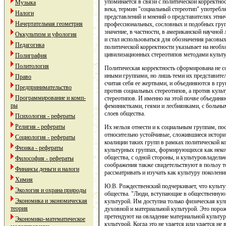
упоминается в связи с политической корректно
Музыка
века, термин "социальный стереотип" употребл
Налоги
представлений и мнений о представителях этни
Начертательная геометрия
профессиональных, сословных и подобных групп
значение, в частности, в американской научной
Оккультизм и уфология
и стал использоваться для обозначения расовых
Педагогика
политической корректности указывает на необх
цивилизационных стереотипов методами культу
Полиграфия
Политология
Политическая корректность сформирована не с
иными группами, но лишь теми их представите
Право
считая себя ее жертвами, и объединяются в гру
Предпринимательство
против социальных стереотипов, а против куль
Программирование и комп-
стереотипов. И именно на этой почве объедин
ры
феминистками, геями и лесбиянками, с больны
слоев общества.
Психология - рефераты
Религия - рефераты
Их нельзя отнести и к социальным группам, по
относительно устойчивые, сложившиеся историч
Социология - рефераты
коалиции таких групп в рамках политической ко
Физика - рефераты
культурных группах, формирующихся как неко
общества, с одной стороны, и культуровладельч
Философия - рефераты
соображения также свидетельствуют в пользу т
Финансы деньги и налоги
рассматривать и изучать как культуру поколени
Химия
Ю.В. Рождественский подчеркивает, что культу
Экология и охрана природы
общества. "Люди, вступающие в общественную 
Экономика и экономическая
культурой. Им доступна только физическая кул
теория
духовной и материальной культурой. Это поро
претендуют на овладение материальной культур
Экономико-математическое
культурой. Когда это не удается или удается не