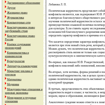
Дистанционное образование
Лобанова Л. П.
Другое
Политическая корректность представляет собой
Жилищное право
конфликты являются, как подчеркивает Ю.В. Р
Журналистика
в интересах благополучного общественного раз
изучения политической корректности остался з
Компьютерные сети
преимущественно языковой политики политкорр
Конституционное право
для культуры. Если ставить задачу исследовани
зарубежныйх стран
возможностей благополучного разрешения конфл
определить характер конфликта и причины его 
Конституционное право
России
Что касается определения характера конфликта
Краткое содержание
является при этом новый стиль речи, который 
произведений
Можно думать, что политическая корректность 
рассматривать стиль жизни не только как социа
Криминалистика и
культурологическую и лингвистическую катег
криминология
Культурология
Во-первых, как показал Ю.В. Рождественский, 
конфликта поколений либо поновлений, вносим
Литература языковедение
Маркетинг реклама и
Во-вторых, хотя мотивы, формы решений и пос
торговля
политической корректности, так и целых групп 
однако политическая корректность настаивает
Математика
культурной традиции.
Медицина
В-третьих, представленность этих объективных
Международные отношения и
корректность видит в языке; в частности, в н
мировая экономика
морали, науки и образования, являющиеся фак
Менеджмент и трудовые
отношения
Аналогичное суждение можно отнести и к понят