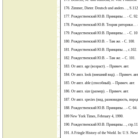
176. Zimmer, Dieter. Deutsch und anders…, S.112
177. Рождественский Ю.В. Принципы… - С. 92
178. Рождественский Ю.В. Теория риторики… -
179. Рождественский Ю.В. Принципы… - С. 10
180. Рождественский Ю.В. – Там же. - С. 100.
181. Рождественский Ю.В. Принципы…, с.102.
182. Рождественский Ю.В. – Там же. – С. 101.
183. От англ. age (возраст). – Примеч. авт.
184. От англ. look (внешний вид). – Примеч. авт
185. От англ. able (способный). – Примеч. авт.
186. От англ. size (размер). – Примеч. авт.
187. От англ. species (вид, разновидность, пород
188. Рождественский Ю.В. Принципы…- С. 64.
189 New York Times, February 4, 1990.
190. Рождественский Ю.В. Принципы…, стр.11
191. A Fringle History of the World. In: U.S. Ne