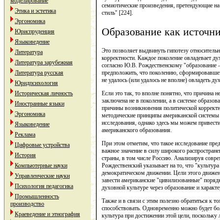
моделирование
семиотические произведения, претендующие на
Этика и эстетика
стиль" [224].
Эргономика
Образование как источни
Юриспруденция
Языковедение
Это позволяет выдвинуть гипотезу относитель
Литература
корректности. Каждое поколение овладевает ду
Литература зарубежная
согласно Ю.В. Рождественскому "образование 
Литература русская
предположить, что поколению, сформировавшем
не удалось (или удалось не вполне) овладеть ду
Юридпсихология
Историческая личность
Если это так, то вполне понятно, что причина 
заключена не в поколении, а в системе образов
Иностранные языки
причины возникновения политической корректн
Эргономика
методические принципы американской системы 
исследования, однако здесь мы можем привести
Языковедение
американского образования.
Реклама
При этом отметим, что такое исследование пред
Цифровые устройства
важное значение в силу широкого распростране
История
страны, в том числе Россию. Анализируя совре
Компьютерные науки
Рождественский указывает на то, что "культура
демократическом движении. Цели этого движен
Управленческие науки
завести американские "цивилизованные" поряд
Психология педагогика
духовной культуре через образование и характе
Промышленность
Также и в связи с этим полезно обратиться к т
производство
способствовать. Одновременно можно будет бол
Краеведение и этнография
культура при достижении этой цели, поскольку 