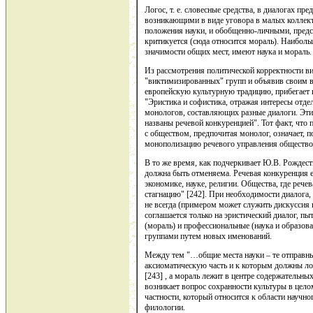
Логос, т. е. словесные средства, в диалогах п
возникающими в виде уговора в малых коллек
положения науки, и обобщенно-личными, предс
критикуется (сюда относится мораль). Наиболь
значимости общих мест, имеют наука и мораль.
Из рассмотрения политической корректности вид
"виктимизированных" групп и объявив своим 
европейскую культурную традицию, прибегает п
"Эристика и софистика, отражая интересы отде
монологов, составляющих разные диалоги. Эти
названы речевой конкуренцией". Тот факт, что 
с обществом, предпочитая монолог, означает, п
монополизацию речевого управления общество
В то же время, как подчеркивает Ю.В. Рождест
должна быть отменяема. Речевая конкуренция е
экономике, науке, религии. Общества, где реч
стагнацию" [242]. При необходимости диалога,
не всегда (примером может служить дискуссия 
соглашается только на эристический диалог, п
(мораль) и профессиональные (наука и образов
группами путем новых именований.
Между тем "…общие места науки – те отправны
аксиоматическую часть и к которым должны ло
[243] , а мораль лежит в центре содержательных
возникает вопрос сохранности культуры в цело
частности, который относится к области научн
филологии.