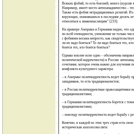
Всяких фобий, то есть боязней, много (курсив м
Например, имеет место антизападничество – те
Также есть фобия нетрадиционных религий. Из
верующих, появившихся в последние десять лет
относиться к инакомыслящим" [233].
На примере Америки и Германии видно, что одн
по всей очевидности, умножение не только числ
с фобиями весьма непросто, как свидетельствуе
ли их надо бояться? То ли надо бояться тех, кто
боится тех, кто боится бояться?
Однако вполне ясно одно – обозначены направл
политической корректности) в России: антизапа
сочетание, которое очень важно для изучения 
конфликта культурного характера:
– в Америке политкорректность ведет борьбу пр
западников, то есть традиционалистов;
– в России политкорректные правозащитники на
традиционалистами;
– в Германии политкорректность борется с теми,
традиционалистами;
– повсюду политкорректность ведет борьбу с рел
Конечно, в каждой из этих трех стран есть свои
историческая ахиллесова пята: