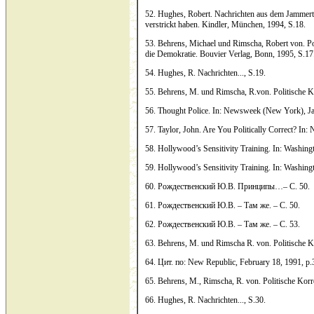
52. Hughes, Robert. Nachrichten aus dem Jammertal
verstrickt haben. Kindler, München, 1994, S.18.
53. Behrens, Michael und Rimscha, Robert von. Pol
die Demokratie. Bouvier Verlag, Bonn, 1995, S.17
54. Hughes, R. Nachrichten..., S.19.
55. Behrens, M. und Rimscha, R.von. Politische Kor
56. Thought Police. In: Newsweek (New York), J
57. Taylor, John. Are You Politically Correct? I
58. Hollywood’s Sensitivity Training. In: Washin
59. Hollywood’s Sensitivity Training. In: Washin
60. Рождественский Ю.В. Принципы…– С. 50.
61. Рождественский Ю.В. – Там же. – С. 50.
62. Рождественский Ю.В. – Там же. – С. 53.
63. Behrens, M. und Rimscha R. von. Politische Kor
64. Цит. по: New Republic, February 18, 1991, p.
65. Behrens, M., Rimscha, R. von. Politische Korr
66. Hughes, R. Nachrichten..., S.30.