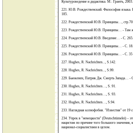
Культуроведение и дидактика. М.: Грантъ, 2003. 
221. Ю.В. Рождественский. Философия языка. Ку
185.
222. Рождественский Ю.В. Принципы…, стр.70
223. Рождественский Ю.В. Принципы… - Там же
224. Рождественский Ю.В. Введение… - С. 265
225. Рождественский Ю.В. Принципы… - С. 18
226. Рождественский Ю.В. Принципы… - С. 35
227. Hughes, R. Nachrichten..., S.142.
228. Hughes, R. Nachrichten..., S.99.
229. Бьюкенен, Патрик Дж. Смерть Запада… - C
230. Hughes, R. Nachrichten…, S. 91.
231. Hughes, R. Nachrichten…, S. 93.
232. Hughes, R. Nachrichten…, S.94.
233. Наглядная ксенофобия. "Известия" от 19 сен
234. Упрек в "немецкости" (Deutschtümelei) – 
нацистам по причине того большого значения, 
национал-социалистами в целом.