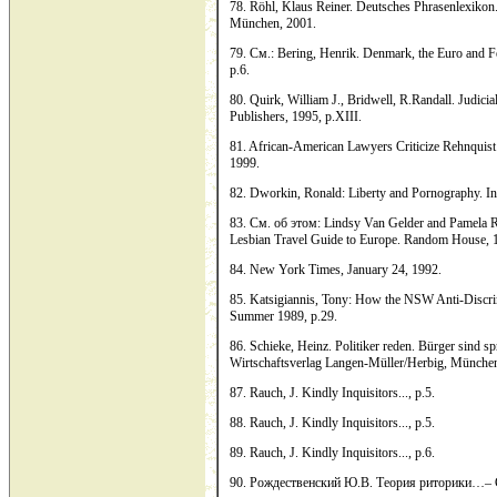
78. Röhl, Klaus Reiner. Deutsches Phrasenlexikon. 
München, 2001.
79. См.: Bering, Henrik. Denmark, the Euro and F
p.6.
80. Quirk, William J., Bridwell, R.Randall. Judici
Publishers, 1995, p.XIII.
81. African-American Lawyers Criticize Rehnquist 
1999.
82. Dworkin, Ronald: Liberty and Pornography. I
83. См. об этом: Lindsy Van Gelder and Pamela
Lesbian Travel Guide to Europe. Random House, 1
84. New York Times, January 24, 1992.
85. Katsigiannis, Tony: How the NSW Anti-Discrim
Summer 1989, p.29.
86. Schieke, Heinz. Politiker reden. Bürger sind 
Wirtschaftsverlag Langen-Müller/Herbig, München
87. Rauch, J. Kindly Inquisitors..., p.5.
88. Rauch, J. Kindly Inquisitors..., p.5.
89. Rauch, J. Kindly Inquisitors..., p.6.
90. Рождественский Ю.В. Теория риторики…– С