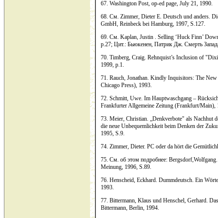
67. Washington Post, op-ed page, July 21, 1990.
68. См. Zimmer, Dieter E. Deutsch und anders. Di
GmbH, Reinbeck bei Hamburg, 1997, S.127.
69. См. Kaplan, Justin . Selling ‘Huck Finn’ Dow
p.27; Цит.: Бьюкенен, Патрик Дж. Смерть Запада
70. Timberg, Craig. Rehnquist’s Inclusion of "Dixi
1999, p.1.
71. Rauch, Jonathan. Kindly Inquisitors: The New 
Chicago Press), 1993.
72. Schmitt, Uwe. Im Hauptwaschgang – Rücksicht i
Frankfurter Allgemeine Zeitung (Frankfurt/Main),
73. Meier, Christian. „Denkverbote" als Nachhut d
die neue Unbequemlichkeit beim Denken der Zukun
1995, S.9.
74. Zimmer, Dieter. PC oder da hört die Gemütlichk
75. См. об этом подробнее: Bergsdorf,Wolfgang. D
Meinung, 1996, S.89.
76. Henscheid, Eckhard. Dummdeutsch. Ein Wörte
1993.
77. Bittermann, Klaus und Henschel, Gerhard. Da
Bittermann, Berlin, 1994.