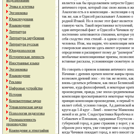
моделирование
является как бы продолжением хитрости Одиссе
Этика и эстетика
античного героя, который спас свою жизнь и ж
Аналогии есть и в композиции - экспозиция о 
Эргономика
так же, как и Одиссей рассказывает Алкиною о
Юриспруденция
родной Итакой. Но в поэме этот факт является 
главную часть. Такой перестановке вступлений,
Языковедение
один интересный факт: и Одиссей и Чичиков пут
Литература
постепенно затягиваются стихиями, которые уп
Литература зарубежная
себя сходство этих стихий - в одном случае эт
человека. Итак, мы видим, что композиция неп
Литература русская
гомеровские аналогии здесь имеют огромное з
Юридпсихология
определении и расширяют поэму до “размеров”
необычные композиционные приемы, позволяющ
Историческая личность
вставные рассказы, усложняющие сюжетную л
Иностранные языки
Но говорить о прямом влиянии античного эпос
Эргономика
Начиная с древних времен многие жанры прош
Языковедение
возможен древний эпос - это так же нелепо, ка
Реклама
вновь сделаться ребенком, как писал Белински
конечно, куда философичней, и некоторые крит
Цифровые устройства
произведения, правда, уже эпохи средневековь
История
композиции просматриваются некоторые черты 
принцип композиции произведения, и первый т
Компьютерные науки
являет собой, условно говоря, Ад дантовской 
Управленческие науки
круги ада 1-й круг - Лимб - поместье Манилов
Психология педагогика
женой и их дети. Сладострастники Коробочка и
Собакевич и Плюшкин, одержимые Плутосом - Б
Промышленность
губернский город, и даже стражник у ворот, у 
производство
образом рога черта, уже говорит нам о сходст
Краеведение и этнография
когда Чичиков покидает город, в него вносят г