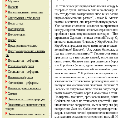
Музыка
На этой основе развернулась полемика между Б
Налоги
“Мертвые души” написаны точно по образцу “И
Начертательная геометрия
нам тот древний гомеровский эпос, в ней возни
широкообъемлющий размер”, - писал К. Аксаков
Оккультизм и уфология
поэмой очевидны, они играют большую роль в 
Педагогика
Уже начиная с заглавия, аналогия со странств
Полиграфия
цензуры против такого несколько странного наз
прибавив к главному названию еще одно - “По
Политология
странствия Одиссея и описал великий Гомер. О
Право
является появление Чичикова у Коробочки. Есл
Коробочка предстает перед нами, пусть в тако
Предпринимательство
волшебницей Цирцеей: “Ах, сударь-батюшка, да у
Программирование и комп-
Где так изволил засалиться?” Такими словами п
ры
превратив их в настоящих свиней, встречает 
Психология - рефераты
около суток, Чичиков сам превращается в боров
что Коробочка (кстати, единственная женщина
Религия - рефераты
поместье, напоминающем заброшенный остров К
Социология - рефераты
всех помещиков. У Коробочки приоткрывается
исследователи полагают, что это жена Чичиков
Физика - рефераты
загадочность гоголевского произведения, оно 
Философия - рефераты
волнующим мистическим сюжетом. Заглавие “М
Финансы деньги и налоги
Гоголем на титульном листе, только подтверж
поэме может служить образ Собакевича. Стоит 
Химия
Полифема - мощного, грозного великана, обит
Экология и охрана природы
Собакевича вовсе не отличается красотой и изя
циклопическое сооружение, имея в виду его фо
Экономика и экономическая
построении. Да и сам Собакевич противоречив:
теория
жердь, является полной противоположностью с
Экономико-математическое
мы находим сходство с гомеровской поэмой. Ин