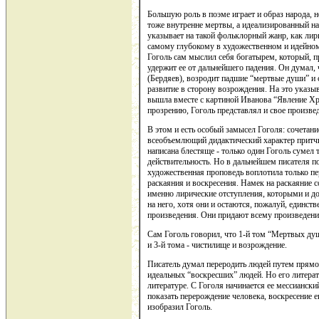
Большую роль в поэме играет и образ народа, н
тоже внутренне мертвы, а идеализированный на
указывает на такой фольклорный жанр, как лири
самому глубокому в художественном и идейном
Гоголь сам мыслил себя богатырем, который, п
удержит ее от дальнейшего падения. Он думал,
(Бердяев), возродит падшие “мертвые души” и 
развитие в сторону возрождения. На это указыв
вышла вместе с картиной Иванова “Явление Х
прозрению, Гоголь представлял и свое произве
В этом и есть особый замысел Гоголя: сочетан
всеобъемлющий дидактический характер притчи
написана блестяще - только один Гоголь сумел
действительность. Но в дальнейшем писателя по
художественная проповедь воплотила только пер
раскаяния и воскресения. Намек на раскаяние 
именно лирические отступления, которыми и д
на него, хотя они и остаются, пожалуй, единст
произведения. Они придают всему произведен
Сам Гоголь говорил, что 1-й том “Мертвых ду
и 3-й тома - чистилище и возрождение.
Писатель думал переродить людей путем прямого
идеальных “воскресших” людей. Но его литера
литературе. С Гоголя начинается ее мессиански
показать перерождение человека, воскресение е
изобразил Гоголь.