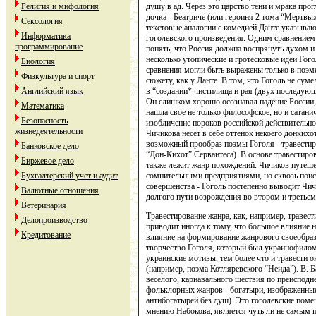
душу в ад. Через это царство тени и мрака про
Религия и мифология
дочка - Беатриче (или героиня 2 тома “Мертв
Сексология
текстовые аналогии с комедией Данте указыв
Информатика
гоголевского произведения. Одним сравнением 
программирование
понять, что Россия должна воспрянуть духом и и
несколько утопические и гротесковые идеи Гог
Биология
сравнения могли быть выражены только в поэме
Физкультура и спорт
сюжету, как у Данте. В том, что Гоголь не сум
в “создании* чистилища и рая (двух последующи
Английский язык
Он слишком хорошо осознавал падение России, 
Математика
нашла свое не только философское, но и сатани
Безопасность
изобличение пороков российской действительн
жизнедеятельности
Чичикова несет в себе оттенок некоего донкихо
возможный прообраз поэмы Гоголя - травести
Банковское дело
“Дон-Кихот” Сервантеса). В основе травестиров
Биржевое дело
также лежит жанр похождений. Чичиков путеше
сомнительными предприятиями, но сквозь пои
Бухгалтерский учет и аудит
совершенства - Гоголь постепенно выводит Чич
Валютные отношения
долгого пути возрождения во втором и третье
Ветеринария
Травестирование жанра, как, например, травес
Делопроизводство
приводит иногда к тому, что большое влияние
Кредитование
влияние на формирование жанрового своеобраз
творчество Гоголя, который был украинофилом
украинские мотивы, тем более что и травести 
(например, поэма Котляревского “Неида”). В. 
веселого, карнавального шествия по преисподн
фольклорных жанров - богатыри, изображенные
антибогатырей без душ). Это гоголевские поме
мнению Набокова, является чуть ли не самым 