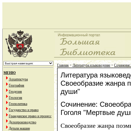
Главная
>
Литература языковедение
>
Сочинение:
МЕНЮ
Литература языковед
Архитектура
Своеобразие жанра п
География
души"
Геодезия
Геология
Сочинение: Своеобр
Геополитика
Государство и право
Гоголя "Мертвые душ
Гражданское право и процесс
Делопроизводство
Своеобразие жанра поэм
Детали машин