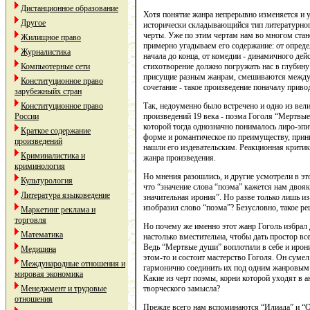
Дистанционное образование
Хотя понятие жанра непрерывно изменяется и 
Другое
исторически складывающийся тип литературно
черты. Уже по этим чертам нам во многом стан
Жилищное право
примерно угадываем его содержание: от опред
Журналистика
начала до конца, от комедии - динамичного дей
стихотворение должно погружать нас в глубину 
Компьютерные сети
присущие разным жанрам, смешиваются между 
Конституционное право
сочетание - такое произведение поначалу приво
зарубежныйх стран
Так, недоуменно было встречено и одно из вел
Конституционное право
произведений 19 века - поэма Гоголя “Мертвые
России
которой тогда однозначно понималось лиро-эпи
Краткое содержание
форме и романтическое по преимуществу, прин
произведений
нашли его издевательским. Реакционная критик
Криминалистика и
жанра произведения.
криминология
Но мнения разошлись, и другие усмотрели в э
Культурология
что “значение слова “поэма” кажется нам двояки
Литература языковедение
значительная ирония”. Но разве только лишь из
изобразил слово “поэма”? Безусловно, такое р
Маркетинг реклама и
торговля
Но почему же именно этот жанр Гоголь избрал
Математика
настолько вместительна, чтобы дать простор 
Ведь “Мертвые души” воплотили в себе и ирон
Медицина
этом-то и состоит мастерство Гоголя. Он суме
Международные отношения и
гармонично соединить их под одним жанровым 
мировая экономика
Какие из черт поэмы, корни которой уходят в а
творческого замысла?
Менеджмент и трудовые
отношения
Прежде всего нам вспоминаются “Илиада” и “О