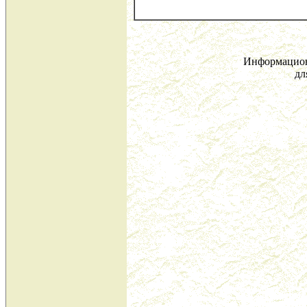
Информацион
дл