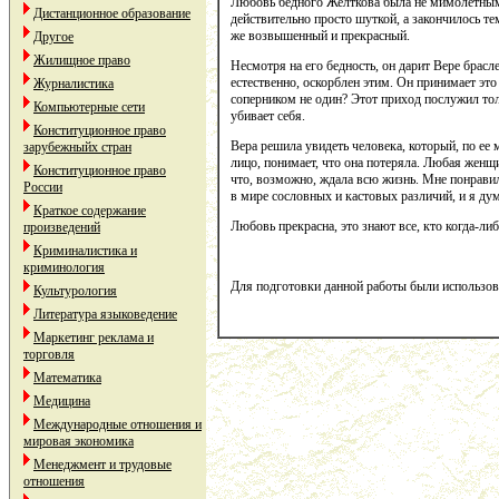
Любовь бедного Желткова была не мимолетным 
Дистанционное образование
действительно просто шуткой, а закончилось те
же возвышенный и прекрасный.
Другое
Жилищное право
Несмотря на его бедность, он дарит Вере брасл
естественно, оскорблен этим. Он принимает это
Журналистика
соперником не один? Этот приход послужил тол
Компьютерные сети
убивает себя.
Конституционное право
Вера решила увидеть человека, который, по ее 
зарубежныйх стран
лицо, понимает, что она потеряла. Любая женщи
Конституционное право
что, возможно, ждала всю жизнь. Мне понравил
России
в мире сословных и кастовых различий, и я дум
Краткое содержание
Любовь прекрасна, это знают все, кто когда-ли
произведений
Криминалистика и
криминология
Для подготовки данной работы были использованы
Культурология
Литература языковедение
Маркетинг реклама и
торговля
Математика
Медицина
Международные отношения и
мировая экономика
Менеджмент и трудовые
отношения