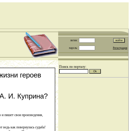
логин:
пароль:
Регистрация
Поиск по порталу:
жизни героев
А. И. Куприна?
о и пишет свои произведения,
т ведь как повернулась судьба!