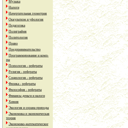
Музыка
Налоги
Начертательная геометрия
Оккультизм и уфология
Педагогика
Полиграфия
Политология
Право
Предпринимательство
Программирование и комп-
ры
Психология - рефераты
Религия - рефераты
Социология - рефераты
Физика - рефераты
Философия - рефераты
Финансы деньги и налоги
Химия
Экология и охрана природы
Экономика и экономическая
теория
Экономико-математическое