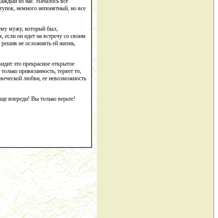
аждый из нас. Началось все
тупок, немного непонятный, но все
оему мужу, который был,
 если он идет на встречу со своим
 решив не осложнять ей жизнь,
 видит это прекрасное открытое
только привязанность, теряет то,
овеческой любви, ее невозможность
еще впереди! Вы только верьте!