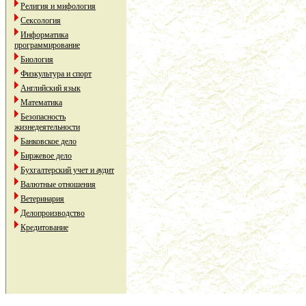
Религия и мифология
Сексология
Информатика
программирование
Биология
Физкультура и спорт
Английский язык
Математика
Безопасность
жизнедеятельности
Банковское дело
Биржевое дело
Бухгалтерский учет и аудит
Валютные отношения
Ветеринария
Делопроизводство
Кредитование