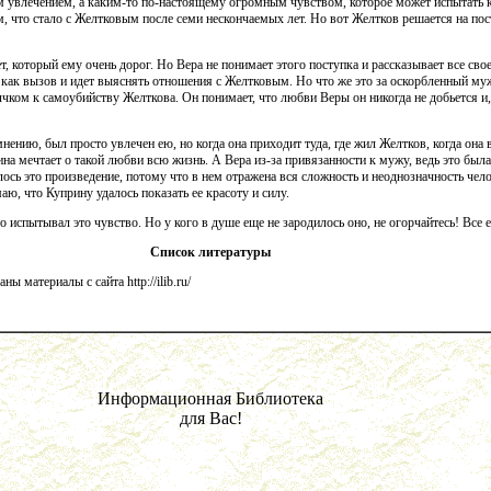
увлечением, а каким-то по-настоящему огромным чувством, которое может испытать к
м, что стало с Желтковым после семи нескончаемых лет. Но вот Желтков решается на пос
ет, который ему очень дорог. Но Вера не понимает этого поступка и рассказывает все св
 как вызов и идет выяснять отношения с Желтковым. Но что же это за оскорбленный муж,
чком к самоубийству Желткова. Он понимает, что любви Веры он никогда не добьется и,
мнению, был просто увлечен ею, но когда она приходит туда, где жил Желтков, когда она
на мечтает о такой любви всю жизнь. А Вера из-за привязанности к мужу, ведь это была 
ось это произведение, потому что в нем отражена вся сложность и неоднозначность чел
аю, что Куприну удалось показать ее красоту и силу.
бо испытывал это чувство. Но у кого в душе еще не зародилось оно, не огорчайтесь! Все 
Список литературы
 материалы с сайта http://ilib.ru/
Информационная Библиотека
для Вас!