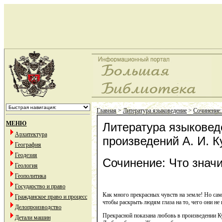
Главная
>
Литература языковедение
>
Сочинение:
МЕНЮ
Литература языковеде
Архитектура
произведений А. И. 
География
Геодезия
Сочинение: Что значи
Геология
Геополитика
Государство и право
Как много прекрасных чувств на земле! Но сам
Гражданское право и процесс
чтобы раскрыть людям глаза на то, чего они не 
Делопроизводство
Прекрасной показана любовь в произведении Куп
Детали машин