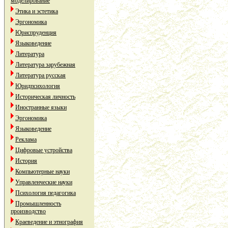
моделирование
Этика и эстетика
Эргономика
Юриспруденция
Языковедение
Литература
Литература зарубежная
Литература русская
Юридпсихология
Историческая личность
Иностранные языки
Эргономика
Языковедение
Реклама
Цифровые устройства
История
Компьютерные науки
Управленческие науки
Психология педагогика
Промышленность
производство
Краеведение и этнография