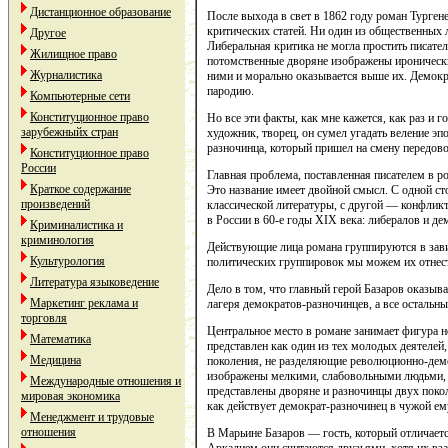
Дистанционное образование
После выхода в свет в 1862 году роман Турген
критических статей. Ни один из общественных л
Другое
Либеральная критика не могла простить писател
Жилищное право
потомственные дворяне изображены иронически,
Журналистика
ними и морально оказывается выше их. Демокр
пародию.
Компьютерные сети
Конституционное право
Но все эти факты, как мне кажется, как раз и 
зарубежныйх стран
художник, творец, он сумел угадать веление эп
разночинца, который пришел на смену передов
Конституционное право
России
Главная проблема, поставленная писателем в ро
Краткое содержание
Это название имеет двойной смысл. С одной с
произведений
классической литературы, с другой — конфлик
в России в 60-е годы XIX века: либералов и де
Криминалистика и
криминология
Действующие лица романа группируются в завис
Культурология
политических группировок мы можем их отнес
Литература языковедение
Дело в том, что главный герой Базаров оказыва
Маркетинг реклама и
лагеря демократов-разночинцев, а все остальны
торговля
Центральное место в романе занимает фигура 
Математика
представлен как один из тех молодых деятелей
Медицина
поколения, не разделяющие революционно-дем
изображены мелкими, слабовольными людьми, 
Международные отношения и
представлены дворяне и разночинцы двух покол
мировая экономика
как действует демократ-разночинец в чужой ем
Менеджмент и трудовые
отношения
В Марьине Базаров — гость, который отличает