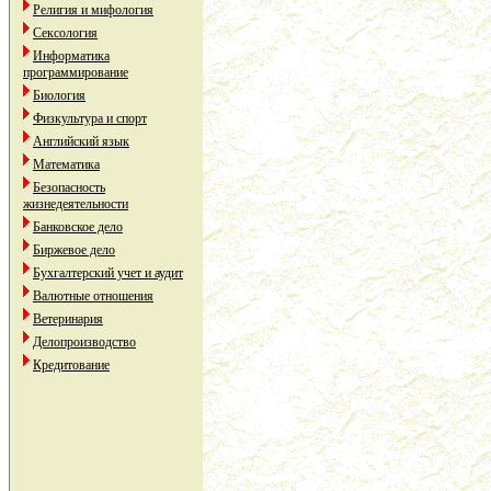
Религия и мифология
Сексология
Информатика
программирование
Биология
Физкультура и спорт
Английский язык
Математика
Безопасность
жизнедеятельности
Банковское дело
Биржевое дело
Бухгалтерский учет и аудит
Валютные отношения
Ветеринария
Делопроизводство
Кредитование