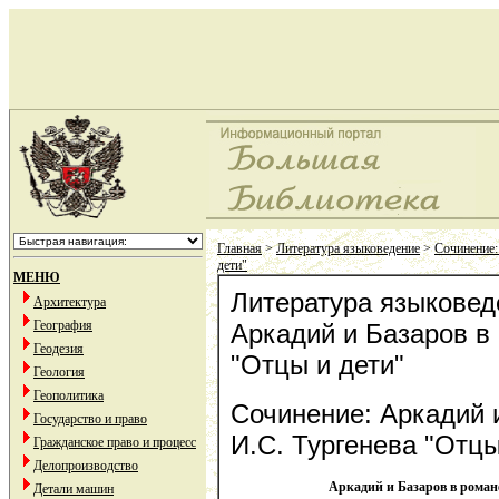
Главная
>
Литература языковедение
>
Сочинение:
дети"
МЕНЮ
Литература языковед
Архитектура
География
Аркадий и Базаров в
Геодезия
"Отцы и дети"
Геология
Геополитика
Сочинение: Аркадий 
Государство и право
И.С. Тургенева "Отцы
Гражданское право и процесс
Делопроизводство
Аркадий и Базаров в роман
Детали машин