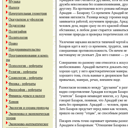
Аркадием они считаются друзьями, хотя их вз
Музыка
дружба невозможна без взаимопонимания, друж
Налоги
другому. На протяжении всего романа наблюдае
Аркадия — Базарову. Со временем Аркадий пер
Начертательная геометрия
мнения нигилиста. Разница между героями видн
Оккультизм и уфология
занимается работой, изучением природы, Аркади
Педагогика
человек дела, видно сразу по его красной обна
обстановке, в любом доме старается заниматься
Полиграфия
изучение природы и проверка теоретических от
Политология
Увлечение науками является типичной чертой к
Право
Базаров идет в ногу со временем, трудится, з
Предпринимательство
совершенная противоположность. Он ничем не з
настоящему не увлекает. Для него главное — у
Программирование и комп-
ры
Совершенно по-разному они относятся к искус
Психология - рефераты
необоснованно. Аркадий пытается доказать ему 
хорошо одет, у него аристократические манеры
Религия - рефераты
хорошего тона, столь важные в дворянском быту
Социология - рефераты
привычках, манерах, речах, внешнем виде.
Физика - рефераты
Разногласие возникло между “друзьями” в разг
Философия - рефераты
видно сопротивление Аркадия взглядам Базаров
Финансы деньги и налоги
“учителя”. Базаров ненавидит многих, а у Арка
говорит Базаров, понимая, что Аркадий уже н
Химия
жить без принципов. Аркадий — человек, прин
Экология и охрана природы
Зато Базаров предстает перед нами как челове
пришло на смену “отцам”, не способным решит
Экономика и экономическая
теория
Писарев очень точно оценивает причины разно
Экономико-математическое
Аркадием и Базаровым: “Отношение Базарова к 