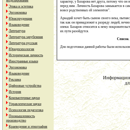
моделирование
характер; у Базарова нет друга, потому что он 
перед ним. Личность Базарова замыкается в само
Этика и эстетика
вовсе родственных ей элементов”.
Эргономика
Аркадий хочет быть сыном своего века, пытаяс
Юриспруденция
так как он принадлежит к разряду людей, вечн
Языковедение
опеки. Базаров относится к нему покровительст
Литература
их пути разойдутся.
Литература зарубежная
Список
Литература русская
Для подготовки данной работы были использованы
Юридпсихология
Историческая личность
Иностранные языки
Эргономика
Языковедение
Информацион
Реклама
дл
Цифровые устройства
История
Компьютерные науки
Управленческие науки
Психология педагогика
Промышленность
производство
Краеведение и этнография