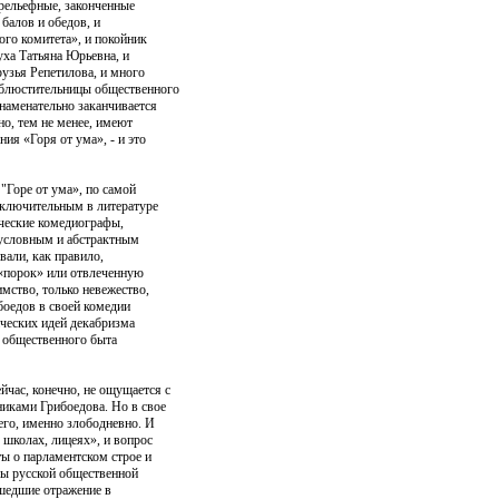
 рельефные, законченные
 балов и обедов, и
ого комитета», и покойник
уха Татьяна Юрьевна, и
узья Репетилова, и много
 блюстительницы общественного
наменательно заканчивается
но, тем не менее, имеют
ия «Горя от ума», - и это
"Горе от ума», по самой
сключительным в литературе
ические комедиографы,
 условным и абстрактным
вали, как правило,
 «порок» или отвлеченную
мство, только невежество,
ибоедов в своей комедии
ических идей декабризма
 общественного быта
час, конечно, не ощущается с
никами Грибоедова. Но в свое
его, именно злободневно. И
 школах, лицеях», и вопрос
ы о парламентском строе и
ды русской общественной
ашедшие отражение в