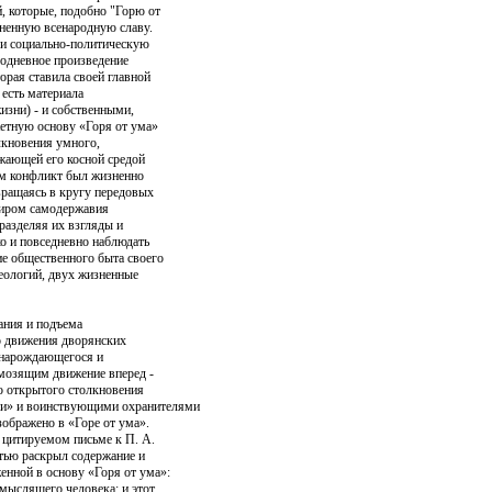
, которые, подобно "Горю от
мненную всенародную славу.
и социально-политическую
бодневное произведение
орая ставила своей главной
 есть материала
изни) - и собственными,
етную основу «Горя от ума»
лкновения умного,
жающей его косной средой
м конфликт был жизненно
вращаясь в кругу передовых
миром самодержавия
разделяя их взгляды и
о и повседневно наблюдать
ие общественного быта своего
деологий, двух жизненные
ания и подъема
о движения дворянских
 нарождающегося и
мозящим движение вперед -
о открытого столкновения
и» и воинствующими охранителями
зображено в «Горе от ума».
 цитируемом письме к П. А.
стью раскрыл содержание и
енной в основу «Горя от ума»:
омыслящего человека; и этот