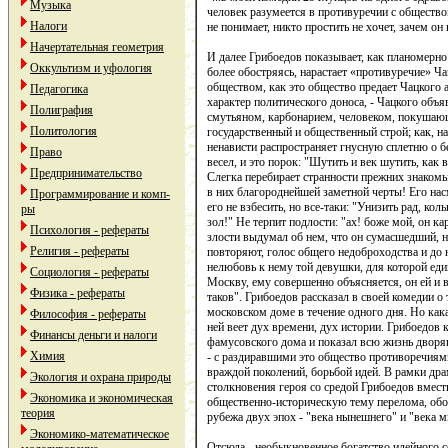
Музыка
человек разумеется в противуречии с обществ
Налоги
не понимает, никто простить не хочет, зачем о
Начертательная геометрия
И далее Грибоедов показывает, как планомерно
Оккультизм и уфология
более обостряясь, нарастает «противуречие» Ч
обществом, как это общество предает Чацкого 
Педагогика
характер политического доноса, - Чацкого объ
Полиграфия
смутьяном, карбонарием, человеком, покушаю
Политология
государственный и общественный строй; как, н
ненависти распространяет гнусную сплетню о б
Право
весел, и это порок: "Шутить и век шутить, как ва
Предпринимательство
Слегка перебирает странности прежних знакомых
в них благороднейшей заметной черты! Его нас
Программирование и комп-
его не взбесить, но все-таки: "Унизить рад, коль
ры
зол!" Не терпит подлости: "ах! боже мой, он ка
Психология - рефераты
злости выдумал об нем, что он сумасшедший, н
Религия - рефераты
повторяют, голос общего недоброходства и до 
нелюбовь к нему той девушки, для которой еди
Социология - рефераты
Москву, ему совершенно объясняется, он ей и в
Физика - рефераты
таков". Грибоедов рассказал в своей комедии о
московском доме в течение одного дня. Но кака
Философия - рефераты
ней веет дух времени, дух истории. Грибоедов 
Финансы деньги и налоги
фамусовского дома и показал всю жизнь дворя
Химия
- с раздиравшими это общество противоречиями
враждой поколений, борьбой идей. В рамки др
Экология и охрана природы
столкновения героя со средой Грибоедов вмес
Экономика и экономическая
общественно-историческую тему перелома, обо
теория
рубежа двух эпох - "века нынешнего" и "века 
Экономико-математическое
Отсюда - необыкновенное богатство идейного 