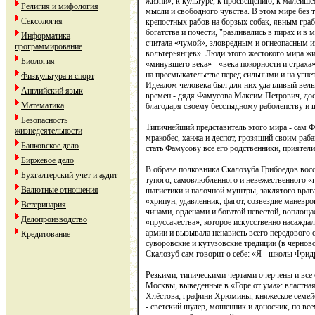
жизни», к культуре, к просвещению, к малейш
Религия и мифология
мысли и свободного чувства. В этом мире без
Сексология
крепостных рабов на борзых собак, явным гра
богатства и почести, "разливались в пирах и в м
Информатика
считала «чумой», зловредным и огнеопасным 
программирование
вольтерьянцев». Люди этого жестокого мира жи
Биология
«минувшего века» - «века покорности и страха
на пресмыкательстве перед сильными и на угне
Физкультура и спорт
Идеалом человека был для них удачливый вел
Английский язык
времен - дядя Фамусова Максим Петрович, дос
Математика
благодаря своему бесстыдному раболепству и 
Безопасность
Типичнейший представитель этого мира - сам
жизнедеятельности
мракобес, ханжа и деспот, грозящий своим раб
Банковское дело
стать Фамусову все его родственники, приятели
Биржевое дело
В образе полковника Скалозуба Грибоедов восс
Бухгалтерский учет и аудит
тупого, самовлюбленного и невежественного «
Валютные отношения
шагистики и палочной муштры, заклятого враг
«хрипун, удавленник, фагот, созвездие маневр
Ветеринария
чинами, орденами и богатой невестой, воплоща
Делопроизводство
«пруссачества», которое искусственно насажда
армии и вызывала ненависть всего передового 
Кредитование
суворовские и кутузовские традиции (в чернов
Скалозуб сам говорит о себе: «Я - школы Фридр
Резкими, типическими чертами очерчены и все
Москвы, выведенные в «Горе от ума»: властна
Хлёстова, графини Хрюмины, княжеское семей
- светский шулер, мошенник и доносчик, по все