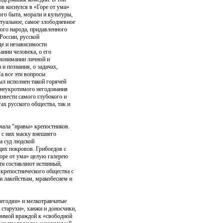
в коснулся в «Горе от ума»
го быта, морали и культуры,
туальное, самое злободневное
ого народа, придавленного
России, русской
де и независимости
ании человека, о его
 понимании личной и
 и познания, о задачах,
а все эти вопросы
ыл исполнен такой горячей
 неукротимого негодования
извести самого глубокого и
ах русского общества, так и
чала "нравы» крепостников.
ь с них маску внешнего
а суд людской
их покровов. Грибоедов с
Горе от ума» целую галерею
ти составляют истинный,
крепостнического общества с
и лакействам, мракобесием и
 негодяи» и мелкотравчатые
старухи», ханжи и доносчики,
римой враждой к «свободной