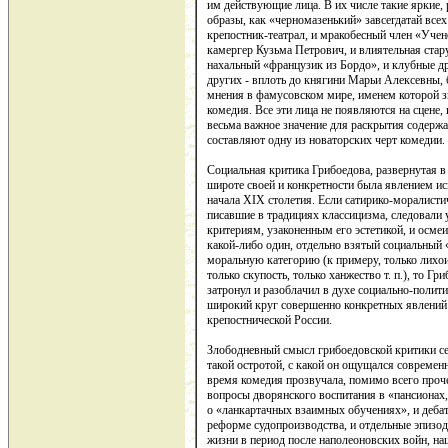
им действующие лица. В их числе такие яркие,
образы, как «черномазенький» завсегдатай всех
крепостник-театрал, и мракобесный член «Учен
камергер Кузьма Петрович, и влиятельная стар
нахальный «французик из Бордо», и клубные др
других - вплоть до княгини Марьи Алексевны,
мнения в фамусовском мире, именем которой з
комедия. Все эти лица не появляются на сцене, 
весьма важное значение для раскрытия содержан
составляют одну из новаторских черт комедии.
Социальная критика Грибоедова, развернутая в 
широте своей и конкретности была явлением и
начала XIХ столетия. Если сатирико-моралист
писавшие в традициях классицизма, следовали
критериям, узаконенным его эстетикой, и осмеи
какой-либо один, отдельно взятый социальный
моральную категорию (к примеру, только лихои
только скупость, только ханжество т. п.), то Гр
затронул и разоблачил в духе социально-полит
широкий круг совершенно конкретных явлений
крепостнической России.
Злободневный смысл грибоедовской критики сей
такой остротой, с какой он ощущался современ
время комедия прозвучала, помимо всего проч
вопросы дворянского воспитания в «пансионах,
о «ланкартачных взаимных обучениях», и дебат
реформе судопроизводства, и отдельные эпизо
жизни в период после наполеоновских войн, н