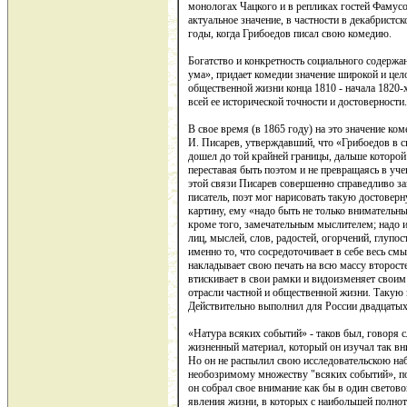
монологах Чацкого и в репликах гостей Фамусов
актуальное значение, в частности в декабристск
годы, когда Грибоедов писал свою комедию.
Богатство и конкретность социального содержа
ума», придает комедии значение широкой и цел
общественной жизни конца 1810 - начала 1820-
всей ее исторической точности и достоверности.
В свое время (в 1865 году) на это значение ко
И. Писарев, утверждавший, что «Грибоедов в с
дошел до той крайней границы, дальше которой 
переставая быть поэтом и не превращаясь в уче
этой связи Писарев совершенно справедливо за
писатель, поэт мог нарисовать такую достове
картину, ему «надо быть не только внимательн
кроме того, замечательным мыслителем; надо 
лиц, мыслей, слов, радостей, огорчений, глупос
именно то, что сосредоточивает в себе весь смы
накладывает свою печать на всю массу второст
втискивает в свои рамки и видоизменяет своим
отрасли частной и общественной жизни. Такую
Действительно выполнил для России двадцатых
«Натура всяких событий» - таков был, говоря 
жизненный материал, который он изучал так вн
Но он не распылил свою исследовательскою на
необозримому множеству "всяких событий», по
он собрал свое внимание как бы в один световой
явления жизни, в которых с наибольшей полно