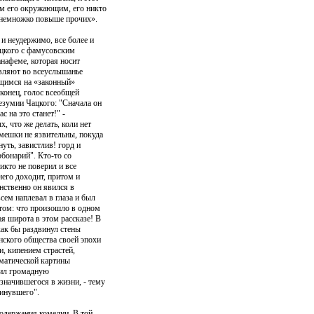
ом его окружающим, его никто
н немножко повыше прочих».
 и неудержимо, все более и
ацкого с фамусовским
анафеме, которая носит
являют во всеуслышанье
щимся на «законный»
аконец, голос всеобщей
езумии Чацкого: "Сначала он
с на это станет!" -
, что же делать, коли нет
мешки не язвительны, покуда
нуть, завистлив! горд и
рбонарий". Кто-то со
икто не поверил и все
него доходит, притом и
нственно он явился в
сем наплевал в глаза и был
 том: что произошло в одном
я широта в этом рассказе! В
как бы раздвинул стены
нского общества своей эпохи
, кипением страстей,
аматической картины
тил громадную
значившегося в жизни, - тему
минувшего".
содержания комедии. В той