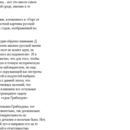
а, - все это имело самое
ой среде, именно в те
ния, вложенного в «Горе от
остной картины русской
х годов, изображенной во
медии обратил внимание Д.
воем анализе русской жизни
поэт не может идти, не
ного исследователя». И в
метил, что для того, чтобы
рную и точную историческую
ым наблюдателем, но еще,
из окружающей вас пестроты
тей и подлостей выбрать
сл данной эпохи, что
епенных явлений, что
 влиянием все остальные
 громадную задачу
 годов Грибоедов» .
словами Грибоедова, тот
имательно, так досконально.
блюдательность по
 деталям и мелочам быта. Нет,
 луч и направил его на те
той и отчетливостью