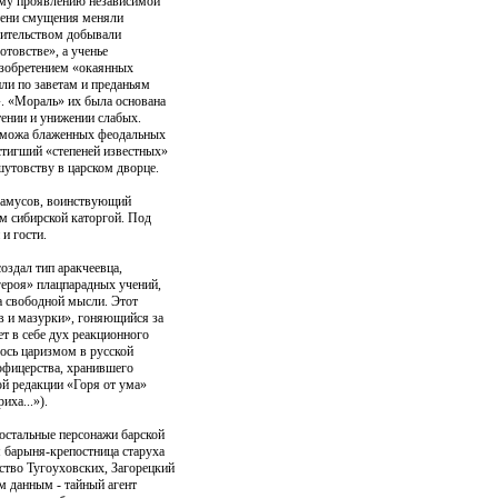
ему проявлению независимой
 тени смущения меняли
бительством добывали
отовстве», а ученье
изобретением «окаянных
ли по заветам и преданьям
». «Мораль» их была основана
тении и унижении слабых.
ьможа блаженных феодальных
тигший «степеней известных»
шутовству в царском дворце.
 Фамусов, воинствующий
ам сибирской каторгой. Под
 и гости.
оздал тип аракчеевца,
героя» плацпарадных учений,
а свободной мысли. Этот
ов и мазурки», гоняющийся за
ет в себе дух реакционного
лось царизмом в русской
офицерства, хранившего
ой редакции «Горя от ума»
иха...»).
 остальные персонажи барской
я барыня-крепостница старуха
ство Тугоуховских, Загорецкий
м данным - тайный агент