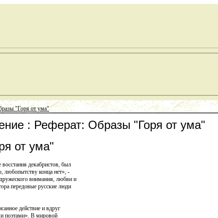
бразы "Горя от ума"
ение : Реферат: Образы "Горя от ума"
ря от ума"
 восстания декабристов, был
, любопытству конца нет», -
 дружеского внимания, любви и
тора передовые русские люди
санное действие и вдруг
ми поэтами». В мировой