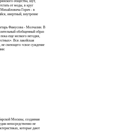
рянского общества, шут,
тстать от моды, в круг
 Михайловича Горич - в
йся, инертный, внутренне
ретарь Фамусова - Молчалин. В
азительный обобщенный образ
 пока еще мелкого негодяя,
вестных». Вся лакейская
, не смеющего «свое суждение
нии:
барской Москвы, созданная
едии непосредственно не
актеристиках, которые дают