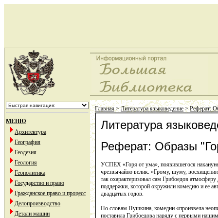
Главная
>
Литература языковедение
>
Реферат: О
МЕНЮ
Литература языковед
Архитектура
География
Реферат: Образы "Го
Геодезия
Геология
УСПЕХ «Горя от ума», появившегося накануне
чрезвычайно велик. «Грому, шуму, восхищению
Геополитика
так охарактеризовал сам Грибоедов атмосферу
Государство и право
поддержки, которой окружили комедию и ее ав
Гражданское право и процесс
двадцатых годов.
Делопроизводство
По словам Пушкина, комедии «произвела неопи
Детали машин
поставила Грибоедова наряду с первыми наши