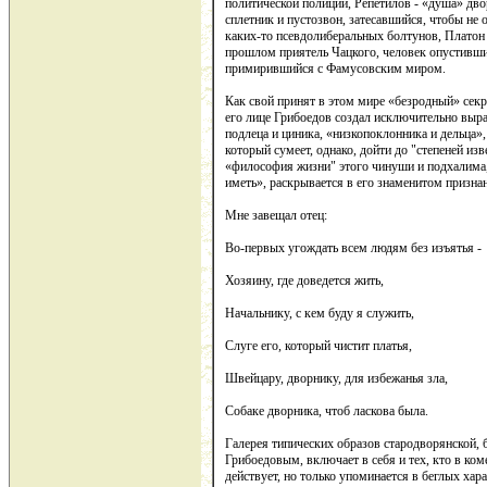
политической полиции, Репетилов - «душа» дво
сплетник и пустозвон, затесавшийся, чтобы не о
каких-то псевдолиберальных болтунов, Платон
прошлом приятель Чацкого, человек опустивши
примирившийся с Фамусовским миром.
Как свой принят в этом мире «безродный» сек
его лице Грибоедов создал исключительно выр
подлеца и циника, «низкопоклонника и дельца»,
который сумеет, однако, дойти до "степеней из
«философия жизни" этого чинуши и подхалима
иметь», раскрывается в его знаменитом призна
Мне завещал отец:
Во-первых угождать всем людям без изъятья -
Хозяину, где доведется жить,
Начальнику, с кем буду я служить,
Слуге его, который чистит платья,
Швейцару, дворнику, для избежанья зла,
Собаке дворника, чтоб ласкова была.
Галерея типических образов стародворянской, 
Грибоедовым, включает в себя и тех, кто в ком
действует, но только упоминается в беглых хар