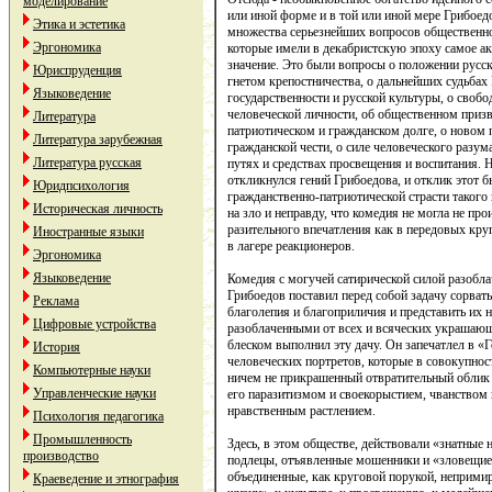
моделирование
или иной форме и в той или иной мере Грибоедо
Этика и эстетика
множества серьезнейших вопросов общественно
Эргономика
которые имели в декабристскую эпоху самое ак
значение. Это были вопросы о положении русск
Юриспруденция
гнетом крепостничества, о дальнейших судьбах 
Языковедение
государственности и русской культуры, о свобо
человеческой личности, об общественном призв
Литература
патриотическом и гражданском долге, о новом
Литература зарубежная
гражданской чести, о силе человеческого разума
Литература русская
путях и средствах просвещения и воспитания. Н
откликнулся гений Грибоедова, и отклик этот б
Юридпсихология
гражданственно-патриотической страсти такого
Историческая личность
на зло и неправду, что комедия не могла не про
разительного впечатления как в передовых круг
Иностранные языки
в лагере реакционеров.
Эргономика
Языковедение
Комедия с могучей сатирической силой разобла
Грибоедов поставил перед собой задачу сорват
Реклама
благолепия и благоприличия и представить их н
Цифровые устройства
разоблаченными от всех и всяческих украшающ
блеском выполнил эту дачу. Он запечатлел в «
История
человеческих портретов, которые в совокупнос
Компьютерные науки
ничем не прикрашенный отвратительный облик 
Управленческие науки
его паразитизмом и своекорыстием, чванством 
нравственным растлением.
Психология педагогика
Промышленность
Здесь, в этом обществе, действовали «знатные
производство
подлецы, отъявленные мошенники и «зловещие 
объединенные, как круговой порукой, неприми
Краеведение и этнография