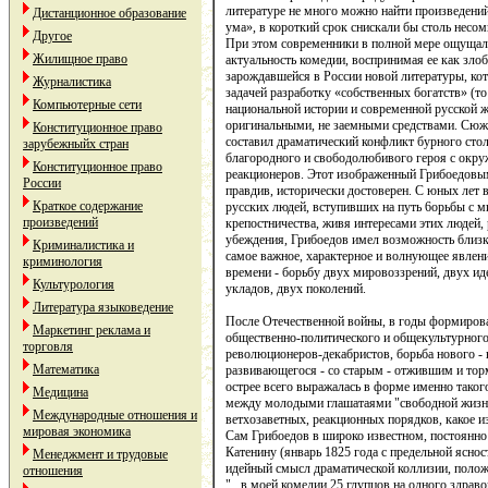
литературе не много можно найти произведений
Дистанционное образование
ума», в короткий срок снискали бы столь несо
Другое
При этом современники в полной мере ощущал
Жилищное право
актуальность комедии, воспринимая ее как зло
зарождавшейся в России новой литературы, кот
Журналистика
задачей разработку «собственных богатств» (то
Компьютерные сети
национальной истории и современной русской ж
оригинальными, не заемными средствами. Сюж
Конституционное право
составил драматический конфликт бурного сто
зарубежныйх стран
благородного и свободолюбивого героя с окру
Конституционное право
реакционеров. Этот изображенный Грибоедовы
России
правдив, исторически достоверен. С юных лет 
Краткое содержание
русских людей, вступивших на путь 6орьбы с 
произведений
крепостничества, живя интересами этих людей, 
убеждения, Грибоедов имел возможность близк
Криминалистика и
самое важное, характерное и волнующее явлен
криминология
времени - борьбу двух мировоззрений, двух и
Культурология
укладов, двух поколений.
Литература языковедение
После Отечественной войны, в годы формиров
Маркетинг реклама и
общественно-политического и общекультурног
торговля
революционеров-декабристов, борьба нового -
Математика
развивающегося - со старым - отжившим и тор
острее всего выражалась в форме именно таког
Медицина
между молодыми глашатаями "свободной жизн
Международные отношения и
ветхозаветных, реакционных порядков, какое и
мировая экономика
Сам Грибоедов в широко известном, постоянно
Катенину (январь 1825 года с предельной ясно
Менеджмент и трудовые
идейный смысл драматической коллизии, полож
отношения
"...в моей комедии 25 глупцов на одного здрав